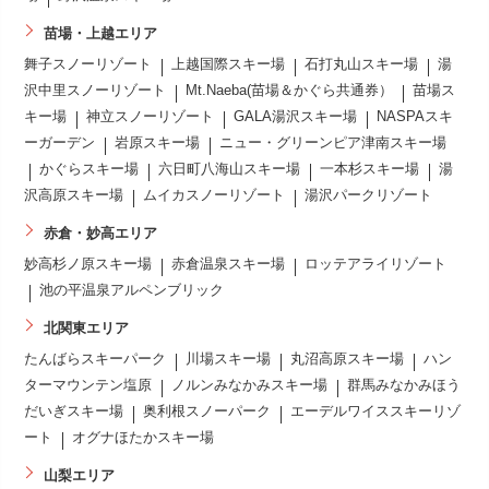
苗場・上越エリア
舞子スノーリゾート
上越国際スキー場
石打丸山スキー場
湯
沢中里スノーリゾート
Mt.Naeba(苗場＆かぐら共通券）
苗場ス
キー場
神立スノーリゾート
GALA湯沢スキー場
NASPAスキ
ーガーデン
岩原スキー場
ニュー・グリーンピア津南スキー場
かぐらスキー場
六日町八海山スキー場
一本杉スキー場
湯
沢高原スキー場
ムイカスノーリゾート
湯沢パークリゾート
赤倉・妙高エリア
妙高杉ノ原スキー場
赤倉温泉スキー場
ロッテアライリゾート
池の平温泉アルペンブリック
北関東エリア
たんばらスキーパーク
川場スキー場
丸沼高原スキー場
ハン
ターマウンテン塩原
ノルンみなかみスキー場
群馬みなかみほう
だいぎスキー場
奥利根スノーパーク
エーデルワイススキーリゾ
ート
オグナほたかスキー場
山梨エリア