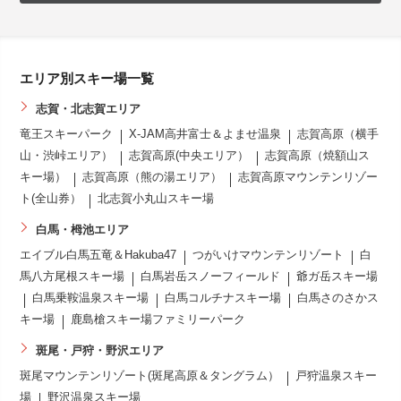
エリア別スキー場一覧
志賀・北志賀エリア
竜王スキーパーク
X-JAM高井富士＆よませ温泉
志賀高原（横手
山・渋峠エリア）
志賀高原(中央エリア）
志賀高原（焼額山ス
キー場）
志賀高原（熊の湯エリア）
志賀高原マウンテンリゾー
ト(全山券）
北志賀小丸山スキー場
白馬・栂池エリア
エイブル白馬五竜＆Hakuba47
つがいけマウンテンリゾート
白
馬八方尾根スキー場
白馬岩岳スノーフィールド
爺ガ岳スキー場
白馬乗鞍温泉スキー場
白馬コルチナスキー場
白馬さのさかス
キー場
鹿島槍スキー場ファミリーパーク
斑尾・戸狩・野沢エリア
斑尾マウンテンリゾート(斑尾高原＆タングラム）
戸狩温泉スキー
場
野沢温泉スキー場