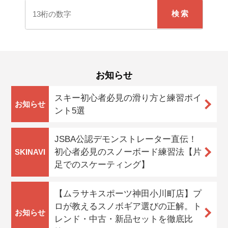
検索
朝発バス（日帰り）
早朝バス集合場所を出発して、当日中に帰着するツアー
お知らせ
です。出発前日まで申込可能です。
スキー初心者必見の滑り方と練習ポイ
朝発バス（宿泊）
お知らせ
ント5選
早朝バス集合場所を出発して、スキー場で滑って宿泊す
るツアーです。初日はお昼頃にスキー場に到着します。
出発前日まで申込可能です。
JSBA公認デモンストレーター直伝！
初心者必見のスノーボード練習法【片
SKINAVI
夜発バス（日帰り）
足でのスケーティング】
夜出発するバスに乗って、早朝スキー場に到着し、当日
中に帰着するプランです。朝からガッツリ滑れます。当
【ムラサキスポーツ神田小川町店】プ
日19：00まで申込可能です。
ロが教えるスノボギア選びの正解。ト
お知らせ
夜発バス（宿泊）
レンド・中古・新品セットを徹底比
夜出発するバスに乗って、早朝スキー場に到着し、宿泊