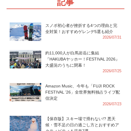
記事
スノボ初心者が挫折する4つの理由と完
全対策！おすすめゲレンデ5選も紹介
2026/07/31
約11,000人が白馬岩岳に集結
『HAKUBAヤッホー！FESTIVAL 2026』
大盛況のうちに閉幕！
2026/07/25
Amazon Music、今年も「FUJI ROCK
FESTIVAL ’26」全世界無料独占ライブ配
信決定
2026/07/23
【保存版】スキー場で滑れない!? 悪天
候・雪不足の日の過ごし方とおすすめア