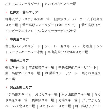
ふじてんスノーリゾート
カムイみさかスキー場
軽井沢・菅平エリア
軽井沢プリンスホテルスキー場
軽井沢スノーパーク
八千穂高原
スキー場
菅平高原スノーリゾート(全山エリア）
菅平高原（パ
インビークエリア）
佐久スキーガーデンパラダ
中央道エリア
富士見パノラマリゾート
シャトレーゼスキーバレー野辺山
シャ
トレーゼスキーバレー小海
車山高原SKYPARKスキー場
南信州エリア
御嶽スキー場
木曽福島スキー場
中央道伊那スキーリゾート
開田高原マイアスキー場
Mt.乗鞍スノーリゾート
駒ヶ根高原ス
キー場
関西近郊エリア
ハチ高原スキー場
おじろスキー場
氷ノ山国際スキー場
ちく
さ高原スキー場
奥神鍋スキー場
万場スキー場
アップかんな
べ
ハチ北スキー場
スカイバレイスキー場
峰山高原リゾート