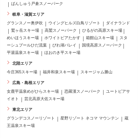
ばんしゅう戸倉スノーパーク
岐阜・滋賀エリア
グランスノー奥伊吹
ウイングヒルズ白鳥リゾート
ダイナランド
鷲ヶ岳スキー場
高鷲スノーパーク
ひるがの高原スキー場
めいほうスキー場
ホワイトピアたかす
箱館山スキー場
スタ
ーシュプールひだ流葉
びわ湖バレイ
国境高原スノーパーク
平湯温泉スキー場
ほおのき平スキー場
北陸エリア
今庄365スキー場
福井和泉スキー場
スキージャム勝山
広島・島根エリア
女鹿平温泉めがひらスキー場
恐羅漢スノーパーク
ユートピアサ
イオト
芸北高原大佐スキー場
東北エリア
グランデコスノーリゾート
星野リゾート ネコマ マウンテン
蔵
王温泉スキー場