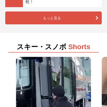
較！
するツアーです。朝からガッツリ滑れます。当日19：
00まで申込可能です。
もっと見る
JR（日帰り）
東京・上野駅から出発するJR・新幹線に乗ってスキー
場に行く日帰りスキー＆スノボ旅行です。出発時間も選
ぶことが出来ます。
スキー・スノボ
Shorts
JR（宿泊）
東京・上野駅から出発するJR・新幹線に乗ってスキー
場に行く宿泊付きスキー＆スノボ旅行です。出発時間も
選ぶことが出来ます。
マイカー（日帰り）
交通手段はお客様おまかせ！オリオンツアー独自仕入れ
のリフト券＆スキー場のお得なチケットがセットになっ
たお得な日帰りツアーです。
マイカー（宿泊）