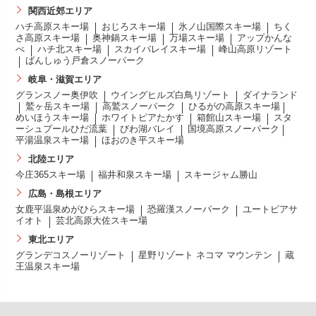
関西近郊エリア
ハチ高原スキー場
おじろスキー場
氷ノ山国際スキー場
ちく
さ高原スキー場
奥神鍋スキー場
万場スキー場
アップかんな
べ
ハチ北スキー場
スカイバレイスキー場
峰山高原リゾート
ばんしゅう戸倉スノーパーク
岐阜・滋賀エリア
グランスノー奥伊吹
ウイングヒルズ白鳥リゾート
ダイナランド
鷲ヶ岳スキー場
高鷲スノーパーク
ひるがの高原スキー場
めいほうスキー場
ホワイトピアたかす
箱館山スキー場
スタ
ーシュプールひだ流葉
びわ湖バレイ
国境高原スノーパーク
平湯温泉スキー場
ほおのき平スキー場
北陸エリア
今庄365スキー場
福井和泉スキー場
スキージャム勝山
広島・島根エリア
女鹿平温泉めがひらスキー場
恐羅漢スノーパーク
ユートピアサ
イオト
芸北高原大佐スキー場
東北エリア
グランデコスノーリゾート
星野リゾート ネコマ マウンテン
蔵
王温泉スキー場