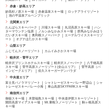
赤倉・妙高エリア
妙高杉ノ原スキー場
赤倉温泉スキー場
ロッテアライリゾート
池の平温泉アルペンブリック
北関東エリア
たんばらスキーパーク
川場スキー場
丸沼高原スキー場
ハン
ターマウンテン塩原
ノルンみなかみスキー場
群馬みなかみほう
だいぎスキー場
奥利根スノーパーク
エーデルワイススキーリゾ
ート
オグナほたかスキー場
山梨エリア
ふじてんスノーリゾート
カムイみさかスキー場
軽井沢・菅平エリア
軽井沢プリンスホテルスキー場
軽井沢スノーパーク
八千穂高原
スキー場
菅平高原スノーリゾート(全山エリア）
菅平高原（パ
インビークエリア）
佐久スキーガーデンパラダ
中央道エリア
富士見パノラマリゾート
シャトレーゼスキーバレー野辺山
シャ
トレーゼスキーバレー小海
車山高原SKYPARKスキー場
南信州エリア
御嶽スキー場
木曽福島スキー場
中央道伊那スキーリゾート
開田高原マイアスキー場
Mt.乗鞍スノーリゾート
駒ヶ根高原ス
キー場