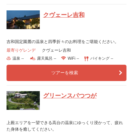
クヴェーレ吉和
吉和国定園麓の温泉と四季折々のお料理をご堪能ください。
最寄りゲレンデ
クヴェーレ吉和
温泉 --
露天風呂 --
WiFi --
バイキング --
ツアーを検索
グリーンスパつつが
上殿エリアを一望できる高台の温泉にゆっくり浸かって、疲れ
た身体を癒してください。