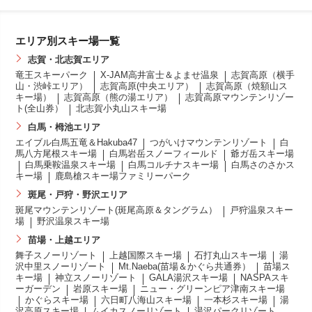
エリア別スキー場一覧
志賀・北志賀エリア
竜王スキーパーク
X-JAM高井富士＆よませ温泉
志賀高原（横手
山・渋峠エリア）
志賀高原(中央エリア）
志賀高原（焼額山ス
キー場）
志賀高原（熊の湯エリア）
志賀高原マウンテンリゾー
ト(全山券）
北志賀小丸山スキー場
白馬・栂池エリア
エイブル白馬五竜＆Hakuba47
つがいけマウンテンリゾート
白
馬八方尾根スキー場
白馬岩岳スノーフィールド
爺ガ岳スキー場
白馬乗鞍温泉スキー場
白馬コルチナスキー場
白馬さのさかス
キー場
鹿島槍スキー場ファミリーパーク
斑尾・戸狩・野沢エリア
斑尾マウンテンリゾート(斑尾高原＆タングラム）
戸狩温泉スキー
場
野沢温泉スキー場
苗場・上越エリア
舞子スノーリゾート
上越国際スキー場
石打丸山スキー場
湯
沢中里スノーリゾート
Mt.Naeba(苗場＆かぐら共通券）
苗場ス
キー場
神立スノーリゾート
GALA湯沢スキー場
NASPAスキ
ーガーデン
岩原スキー場
ニュー・グリーンピア津南スキー場
かぐらスキー場
六日町八海山スキー場
一本杉スキー場
湯
沢高原スキー場
ムイカスノーリゾート
湯沢パークリゾート