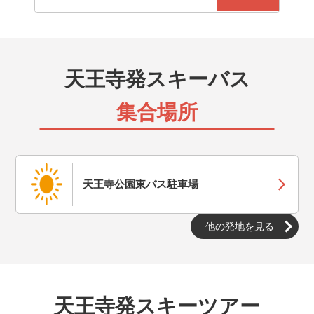
夜出発するバスに乗って、早朝スキー場に到着し、当日
中に帰着するプランです。朝からガッツリ滑れます。当
日19：00まで申込可能です。
天王寺発スキーバス
夜発バス（宿泊）
夜出発するバスに乗って、早朝スキー場に到着し、宿泊
集合場所
するツアーです。朝からガッツリ滑れます。当日19：
00まで申込可能です。
JR（日帰り）
東京・上野駅から出発するJR・新幹線に乗ってスキー
天王寺公園東バス駐車場
場に行く日帰りスキー＆スノボ旅行です。出発時間も選
ぶことが出来ます。
他の発地を見る
JR（宿泊）
東京・上野駅から出発するJR・新幹線に乗ってスキー
場に行く宿泊付きスキー＆スノボ旅行です。出発時間も
選ぶことが出来ます。
天王寺発スキーツアー