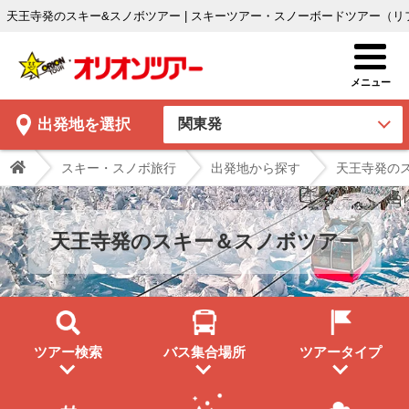
天王寺発のスキー&スノボツアー | スキーツアー・スノーボードツアー（
出発地
を選択
スキー・スノボ旅行
出発地から探す
天王寺発の
天王寺発のスキー＆スノボツアー
ツアー検索
バス集合場所
ツアータイプ