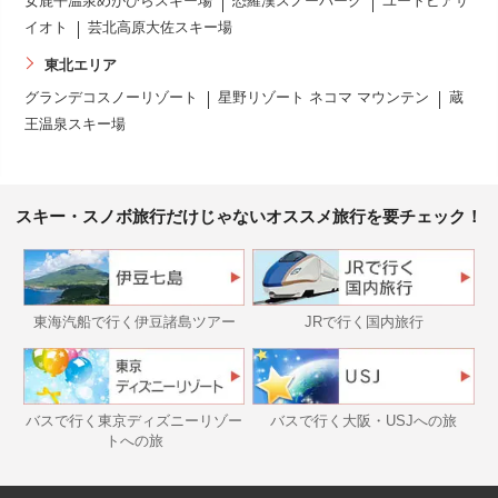
女鹿平温泉めがひらスキー場
恐羅漢スノーパーク
ユートピアサ
イオト
芸北高原大佐スキー場
東北エリア
グランデコスノーリゾート
星野リゾート ネコマ マウンテン
蔵
王温泉スキー場
スキー・スノボ旅行だけじゃないオススメ旅行を要チェック！
東海汽船で行く伊豆諸島ツアー
JRで行く国内旅行
バスで行く東京ディズニーリゾー
バスで行く大阪・USJへの旅
トへの旅