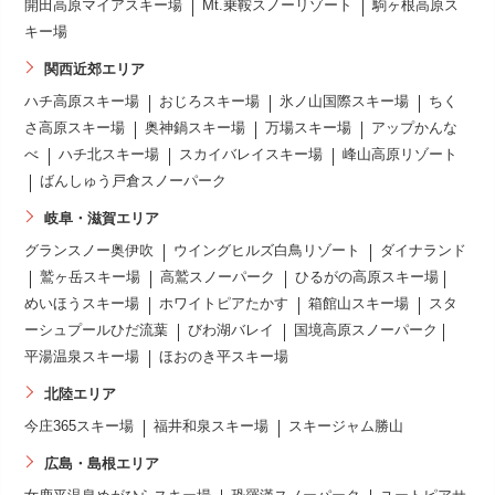
開田高原マイアスキー場
Mt.乗鞍スノーリゾート
駒ヶ根高原ス
キー場
関西近郊エリア
ハチ高原スキー場
おじろスキー場
氷ノ山国際スキー場
ちく
さ高原スキー場
奥神鍋スキー場
万場スキー場
アップかんな
べ
ハチ北スキー場
スカイバレイスキー場
峰山高原リゾート
ばんしゅう戸倉スノーパーク
岐阜・滋賀エリア
グランスノー奥伊吹
ウイングヒルズ白鳥リゾート
ダイナランド
鷲ヶ岳スキー場
高鷲スノーパーク
ひるがの高原スキー場
めいほうスキー場
ホワイトピアたかす
箱館山スキー場
スタ
ーシュプールひだ流葉
びわ湖バレイ
国境高原スノーパーク
平湯温泉スキー場
ほおのき平スキー場
北陸エリア
今庄365スキー場
福井和泉スキー場
スキージャム勝山
広島・島根エリア