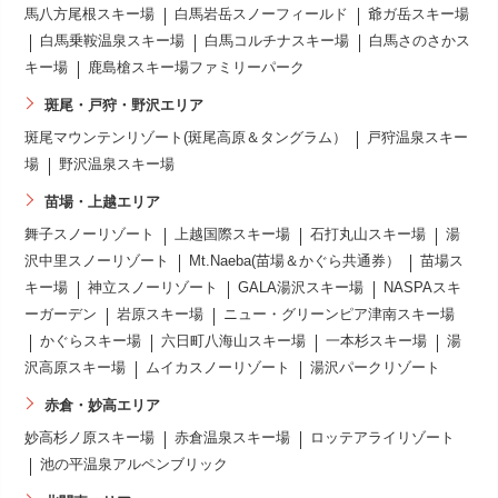
馬八方尾根スキー場
白馬岩岳スノーフィールド
爺ガ岳スキー場
白馬乗鞍温泉スキー場
白馬コルチナスキー場
白馬さのさかス
キー場
鹿島槍スキー場ファミリーパーク
斑尾・戸狩・野沢エリア
斑尾マウンテンリゾート(斑尾高原＆タングラム）
戸狩温泉スキー
場
野沢温泉スキー場
苗場・上越エリア
舞子スノーリゾート
上越国際スキー場
石打丸山スキー場
湯
沢中里スノーリゾート
Mt.Naeba(苗場＆かぐら共通券）
苗場ス
キー場
神立スノーリゾート
GALA湯沢スキー場
NASPAスキ
ーガーデン
岩原スキー場
ニュー・グリーンピア津南スキー場
かぐらスキー場
六日町八海山スキー場
一本杉スキー場
湯
沢高原スキー場
ムイカスノーリゾート
湯沢パークリゾート
赤倉・妙高エリア
妙高杉ノ原スキー場
赤倉温泉スキー場
ロッテアライリゾート
池の平温泉アルペンブリック