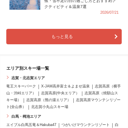
候・雪不足の日の過ごし方とおすすめア
クティビティ＆温泉7選
2026/07/21
もっと見る
エリア別スキー場一覧
志賀・北志賀エリア
竜王スキーパーク
X-JAM高井富士＆よませ温泉
志賀高原（横手
山・渋峠エリア）
志賀高原(中央エリア）
志賀高原（焼額山ス
キー場）
志賀高原（熊の湯エリア）
志賀高原マウンテンリゾー
ト(全山券）
北志賀小丸山スキー場
白馬・栂池エリア
エイブル白馬五竜＆Hakuba47
つがいけマウンテンリゾート
白