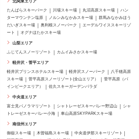
北関東エリア
たんばらスキーパーク
川場スキー場
丸沼高原スキー場
ハン
ターマウンテン塩原
ノルンみなかみスキー場
群馬みなかみほう
だいぎスキー場
奥利根スノーパーク
エーデルワイススキーリゾ
ート
オグナほたかスキー場
山梨エリア
ふじてんスノーリゾート
カムイみさかスキー場
軽井沢・菅平エリア
軽井沢プリンスホテルスキー場
軽井沢スノーパーク
八千穂高原
スキー場
菅平高原スノーリゾート(全山エリア）
菅平高原（パ
インビークエリア）
佐久スキーガーデンパラダ
中央道エリア
富士見パノラマリゾート
シャトレーゼスキーバレー野辺山
シャ
トレーゼスキーバレー小海
車山高原SKYPARKスキー場
南信州エリア
御嶽スキー場
木曽福島スキー場
中央道伊那スキーリゾート