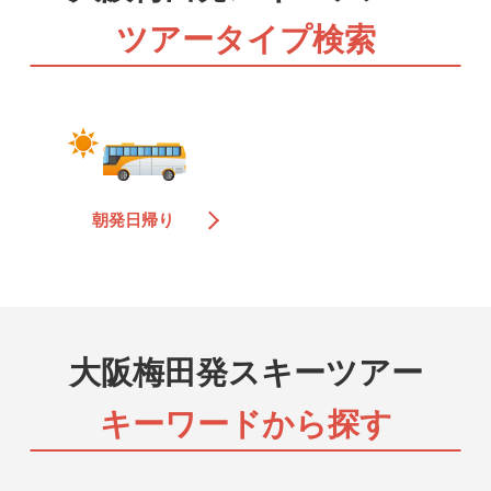
マイカー（日帰り）
交通手段はお客様おまかせ！オリオンツアー独自仕入れ
ツアータイプ検索
のリフト券＆スキー場のお得なチケットがセットになっ
たお得な日帰りツアーです。
マイカー（宿泊）
交通手段はお客様おまかせ！オリオンツアー独自仕入れ
のリフト券＆スキー場のお得なチケットがセットになっ
たお得な日帰りツアーです。
朝発日帰り
バス＆リフト券（日帰り）
宿泊先はお客様おまかせ！往復の朝発バスとオリオンツ
アー独自仕入れのリフト券が付いています。帰りの日程
も選べるので自由な旅行が楽しめます。
大阪梅田発スキーツアー
バス＆リフト券（宿泊）
宿泊先はお客様おまかせ！往復の夜発バスとオリオンツ
キーワードから探す
アー独自仕入れのリフト券が付いています。帰りの日程
も選べるので自由な旅行が楽しめます。