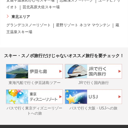
女鹿平温泉めがひらスキー場
恐羅漢スノーパーク
ユートピアサ
イオト
芸北高原大佐スキー場
東北エリア
グランデコスノーリゾート
星野リゾート ネコマ マウンテン
蔵
王温泉スキー場
スキー・スノボ旅行だけじゃないオススメ旅行を要チェック！
東海汽船で行く伊豆諸島ツアー
JRで行く国内旅行
バスで行く東京ディズニーリゾー
バスで行く大阪・USJへの旅
トへの旅