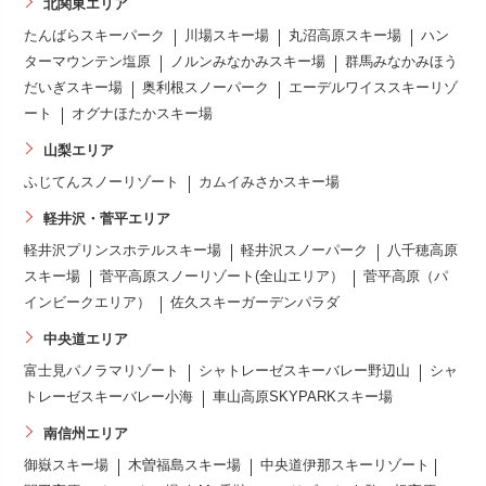
北関東エリア
たんばらスキーパーク
川場スキー場
丸沼高原スキー場
ハン
ターマウンテン塩原
ノルンみなかみスキー場
群馬みなかみほう
だいぎスキー場
奥利根スノーパーク
エーデルワイススキーリゾ
ート
オグナほたかスキー場
山梨エリア
ふじてんスノーリゾート
カムイみさかスキー場
軽井沢・菅平エリア
軽井沢プリンスホテルスキー場
軽井沢スノーパーク
八千穂高原
スキー場
菅平高原スノーリゾート(全山エリア）
菅平高原（パ
インビークエリア）
佐久スキーガーデンパラダ
中央道エリア
富士見パノラマリゾート
シャトレーゼスキーバレー野辺山
シャ
トレーゼスキーバレー小海
車山高原SKYPARKスキー場
南信州エリア
御嶽スキー場
木曽福島スキー場
中央道伊那スキーリゾート