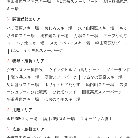
開田高原マイアスキー場
Mt.乗鞍スノーリゾート
駒ヶ根高原ス
キー場
関西近郊エリア
ハチ高原スキー場
おじろスキー場
氷ノ山国際スキー場
ちく
さ高原スキー場
奥神鍋スキー場
万場スキー場
アップかんな
べ
ハチ北スキー場
スカイバレイスキー場
峰山高原リゾート
ばんしゅう戸倉スノーパーク
岐阜・滋賀エリア
グランスノー奥伊吹
ウイングヒルズ白鳥リゾート
ダイナランド
鷲ヶ岳スキー場
高鷲スノーパーク
ひるがの高原スキー場
めいほうスキー場
ホワイトピアたかす
箱館山スキー場
スタ
ーシュプールひだ流葉
びわ湖バレイ
国境高原スノーパーク
平湯温泉スキー場
ほおのき平スキー場
北陸エリア
今庄365スキー場
福井和泉スキー場
スキージャム勝山
広島・島根エリア