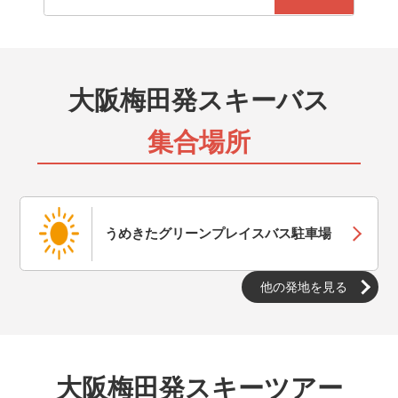
夜出発するバスに乗って、早朝スキー場に到着し、当日
中に帰着するプランです。朝からガッツリ滑れます。当
日19：00まで申込可能です。
大阪梅田発スキーバス
夜発バス（宿泊）
夜出発するバスに乗って、早朝スキー場に到着し、宿泊
集合場所
するツアーです。朝からガッツリ滑れます。当日19：
00まで申込可能です。
JR（日帰り）
東京・上野駅から出発するJR・新幹線に乗ってスキー
うめきたグリーンプレイスバス駐車場
場に行く日帰りスキー＆スノボ旅行です。出発時間も選
ぶことが出来ます。
他の発地を見る
JR（宿泊）
東京・上野駅から出発するJR・新幹線に乗ってスキー
場に行く宿泊付きスキー＆スノボ旅行です。出発時間も
選ぶことが出来ます。
大阪梅田発スキーツアー