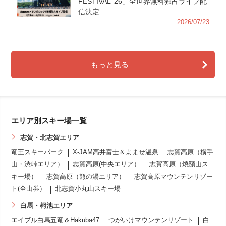
FESTIVAL ’26」全世界無料独占ライブ配
信決定
2026/07/23
もっと見る
エリア別スキー場一覧
志賀・北志賀エリア
竜王スキーパーク
X-JAM高井富士＆よませ温泉
志賀高原（横手
山・渋峠エリア）
志賀高原(中央エリア）
志賀高原（焼額山ス
キー場）
志賀高原（熊の湯エリア）
志賀高原マウンテンリゾー
ト(全山券）
北志賀小丸山スキー場
白馬・栂池エリア
エイブル白馬五竜＆Hakuba47
つがいけマウンテンリゾート
白