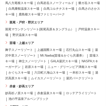
馬八方尾根スキー場
白馬岩岳スノーフィールド
爺ガ岳スキー場
白馬乗鞍温泉スキー場
白馬コルチナスキー場
白馬さのさかス
キー場
鹿島槍スキー場ファミリーパーク
斑尾・戸狩・野沢エリア
斑尾マウンテンリゾート(斑尾高原＆タングラム）
戸狩温泉スキー
場
野沢温泉スキー場
苗場・上越エリア
舞子スノーリゾート
上越国際スキー場
石打丸山スキー場
湯
沢中里スノーリゾート
Mt.Naeba(苗場＆かぐら共通券）
苗場ス
キー場
神立スノーリゾート
GALA湯沢スキー場
NASPAスキ
ーガーデン
岩原スキー場
ニュー・グリーンピア津南スキー場
かぐらスキー場
六日町八海山スキー場
一本杉スキー場
湯
沢高原スキー場
ムイカスノーリゾート
湯沢パークリゾート
赤倉・妙高エリア
妙高杉ノ原スキー場
赤倉温泉スキー場
ロッテアライリゾート
池の平温泉アルペンブリック