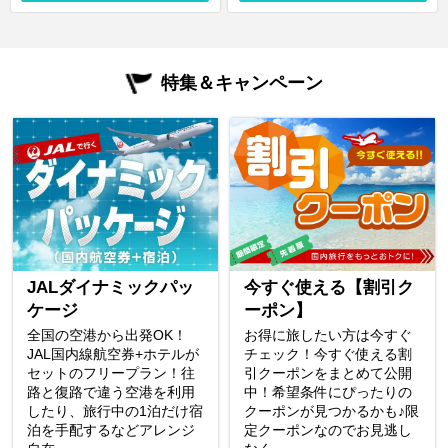
特集＆キャンペーン
JALダイナミックパッ
今すぐ使える【割引ク
ケージ
ーポン】
全国の空港から出発OK！
お得に旅したい方は今すぐ
JAL国内線航空券+ホテルが
チェック！今すぐ使える割
セットのフリープラン！往
引クーポンをまとめて公開
路と復路で違う空港を利用
中！希望条件にぴったりの
したり、旅行中の1泊だけ宿
クーポンが見つかるかも♪限
泊を手配するなどアレンジ
定クーポンなのでお見逃し