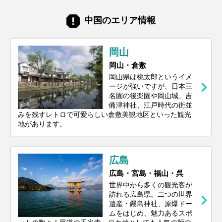
中国のエリア情報
岡山
岡山・倉敷
岡山県は桃太郎というイメ
ージが強いですが、日本三
名園の後楽園や岡山城、吉
備津神社、江戸時代の街並
みを残すレトロで可愛らしい倉敷美観地区といった観光
地があります。
広島
広島・宮島・福山・呉
世界中から多くの観光客が
訪れる広島県。二つの世界
遺産・嚴島神社、原爆ドー
ムをはじめ、魅力あるスポ