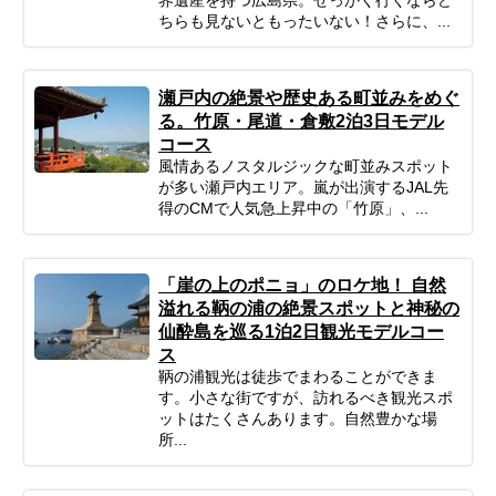
ちらも見ないともったいない！さらに、...
瀬戸内の絶景や歴史ある町並みをめぐ
る。竹原・尾道・倉敷2泊3日モデル
コース
風情あるノスタルジックな町並みスポット
が多い瀬戸内エリア。嵐が出演するJAL先
得のCMで人気急上昇中の「竹原」、...
「崖の上のポニョ」のロケ地！ 自然
溢れる鞆の浦の絶景スポットと神秘の
仙酔島を巡る1泊2日観光モデルコー
ス
鞆の浦観光は徒歩でまわることができま
す。小さな街ですが、訪れるべき観光スポ
ットはたくさんあります。自然豊かな場
所...