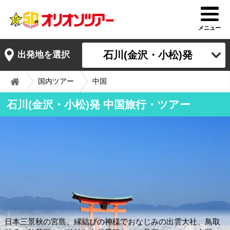
メニュー
石川(金沢・小松)発
出発地を選択
国内ツアー
中国
石川(金沢・小松)発 中国旅行・ツアー
日本三景秋の宮島、縁結びの神様でおなじみの出雲大社、鳥取