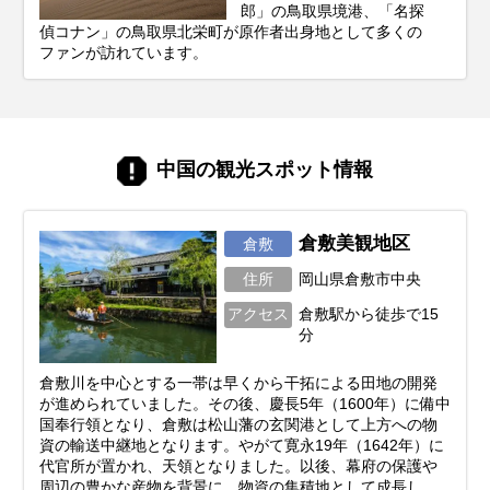
郎」の鳥取県境港、「名探
偵コナン」の鳥取県北栄町が原作者出身地として多くの
ファンが訪れています。
中国の観光スポット情報
倉敷美観地区
倉敷
住所
岡山県倉敷市中央
アクセス
倉敷駅から徒歩で15
分
倉敷川を中心とする一帯は早くから干拓による田地の開発
が進められていました。その後、慶長5年（1600年）に備中
国奉行領となり、倉敷は松山藩の玄関港として上方への物
資の輸送中継地となります。やがて寛永19年（1642年）に
代官所が置かれ、天領となりました。以後、幕府の保護や
周辺の豊かな産物を背景に、物資の集積地として成長し、