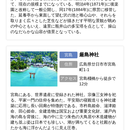
て、現在の規模までになっている。明治4年(1871年)に後楽
園と改称して一般公開し、同17年(1884年)に県営に移管し
た。延養亭から東面して望む沢の池と唯心山や、それらを
取りまく広々とした芝生などが描きだす平明な景観が眺め
の中心ともいえ、遠景に瓶井山の多宝塔を点として、操山
のなだらかな山容が借景となっている。
厳島神社
宮島
住所
広島県廿日市市宮島
町1-1
アクセス
宮島棧橋から徒歩で
12分
宮島にある、世界遺産に登録された神社。宗像三女神を祀
る。平家一門の信仰を集めた。平安期の寝殿造りを神社建
築に応用し長い回廊が特徴的である。市杵島姫命、湍津姫
命、田心姫命。全建造物は国宝および重要文化財。瀬戸内
海の島を背後に、海の中に立つ朱色の大鳥居や木造建物が
建ち並ぶ姿は日本でも珍しい。潮が満ちてくると社殿があ
たかも海に浮かんだように見え圧巻。