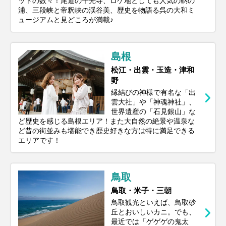
ットの数々！尾道の千光寺、ロケ地としても人気の鞆の
浦、三段峡と帝釈峡の渓谷美、歴史を物語る呉の大和ミ
ュージアムと見どころが満載♪
島根
松江・出雲・玉造・津和
野
縁結びの神様で有名な「出
雲大社」や「神魂神社」、
世界遺産の「石見銀山」な
ど歴史を感じる島根エリア！また大自然の絶景や温泉な
ど昔の街並みも堪能でき歴史好きな方は特に満足できる
エリアです！
鳥取
鳥取・米子・三朝
鳥取観光といえば、鳥取砂
丘とおいしいカニ。でも、
最近では「ゲゲゲの鬼太