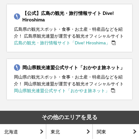
ールや手袋も重宝します。
の観光を存分に楽しんでください。
す。
光を存分に楽しんでください。
イベント・観光
スノーアクティビティシーズン、イルミネーションシーズン、お
梅の見頃、宮島清盛まつり、みやじま雛めぐり、天領上下ひなま
桜の見頃、サイクリングシーズン、桜まつり（各地）、宮島大聖
あじさいの見頃、サイクリングシーズン、フィッシング、とうか
【公式】広島の観光・旅行情報サイト Dive!
イベント・観光
イベント・観光
イベント・観光
イベント・観光
のみちウィンターイルミネーション、宮島かき祭り、広島城オイ
つり、せとだレモン祭、大竹市のひな流し、幸崎能地春祭り、日
院火渡り式、尾道みなと祭、呉みなと祭、錦帯橋まつり、いちご
さん大祭、壬生の花田植、おのみち土曜夜店、神宮寺あじさい祭
バラの見頃、サイクリングシーズン、ひろしまフラワーフェステ
Hiroshima
スターフェス、呉水産祭り、大野かきフェスティバル、庄原の雪
本酒（新酒）、広島手掘りあさり（旬）、広島桜ダイ（旬）
狩り、広島手掘りあさり（旬）、広島桜ダイ（旬）
り、錦帯橋のう飼、小いわし（旬）、三原のタコ（旬）
ィバル、福山ばら祭、鞆の浦観光鯛網、福山鞆の浦弁天島花火大
紅葉シーズン、イルミネーションシーズン、ポポロ冬の祭り
スノーアクティビティシーズン、イルミネーションシーズン、ひ
スノーアクティビティシーズン、イルミネーションシーズン、お
海水浴シーズン、フィッシング、花火大会（各地）、おのみち土
合戦大会、三原神明市、焼嗅がし神事、御福開祭はだか祭り、節
広島県の観光スポット・食事・お土産・特産品などを紹
会、高松山大文字まつり、いちご狩り、広島手掘りあさり
Winter Illumination、尾道ベッチャー祭、荒谷山の雲海、ワイン、
ろしまドリミネーション、、ポポロ冬の祭りWinter Illumination、
のみちウィンターイルミネーション、イルミネーションロードく
曜夜店、素盞鳴神社祇園祭けんか神輿、お手火神事、福山夏まつ
介！ 広島県観光連盟が運営する観光オフィシャルサイト
分祭（各地）、広島かき（旬）
（旬）、広島桜ダイ（旬）
みかん（旬）、広島銀太刀（旬）
おのみちウィンターイルミネーション、宮島大聖院火渡り式、広
れ、ポポロ冬の祭りWinter Illumination、柴燈護摩（火渡り神
り、世羅高原農場ひまわり祭、三次きんさい祭、錦帯橋のう飼、
広島の観光・旅行情報サイト「Dive! Hiroshima」
島かき（旬）
事）、大念珠繰り、おおたけカキ水産まつり、広島かき（旬）
小いわし（旬）、三原のタコ（旬）、あなご（旬）
岡山県観光連盟公式サイト「おかやま旅ネット」
岡山県の観光スポット・食事・お土産・特産品などを紹
介！ 岡山県観光連盟が運営する観光オフィシャルサイト
岡山県観光連盟公式サイト「おかやま旅ネット」
その他のエリアを見る
北海道
東北
関東