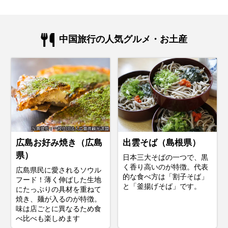
中国旅行の人気グルメ・お土産
広島お好み焼き（広島
出雲そば（島根県）
県）
日本三大そばの一つで、黒
く香り高いのが特徴。代表
広島県民に愛されるソウル
的な食べ方は「割子そば」
フード！薄く伸ばした生地
と「釜揚げそば」です。
にたっぷりの具材を重ねて
焼き、麺が入るのが特徴。
味は店ごとに異なるため食
べ比べも楽しめます