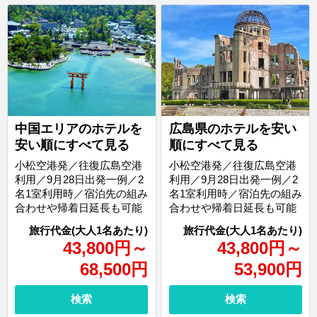
中国エリアのホテルを
広島県のホテルを安い
安い順にすべて見る
順にすべて見る
小松空港発／往復広島空港
小松空港発／往復広島空港
利用／9月28日出発一例／2
利用／9月28日出発一例／2
名1室利用時／宿泊先の組み
名1室利用時／宿泊先の組み
合わせや帰着日延長も可能
合わせや帰着日延長も可能
43,800
円
～
43,800
円
～
68,500
円
53,900
円
検索
検索