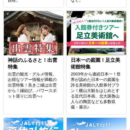
自在。
なく。
神話のふるさと！出雲
日本一の庭園！足立美
特集
術館特集
出雲の観光・グルメ情報、
2003年から連続日本一！世
お得なツアー情報が満載の
界が認めた日本一の庭園を
出雲特集！良きご縁は出雲
誇る美術館の入館券付プラ
から！縁結び、パワースポ
ン！横山大観をはじめとす
ット巡りに出雲へ♪
る近代日本画、北大路魯山
人らの陶芸なども多数収
蔵・展示♪