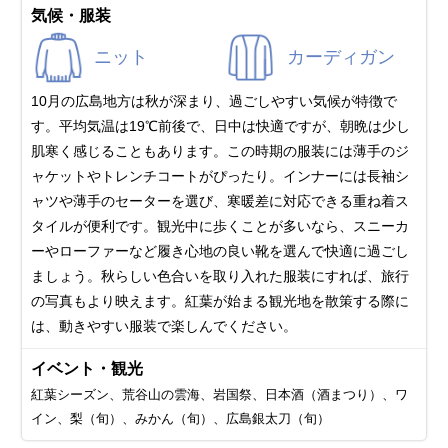
気候・服装
ニット
カーディガン
10月の広島地方は秋が深まり、過ごしやすい気候が特徴で
す。平均気温は19℃前後で、日中は快適ですが、朝晩は少し
肌寒く感じることもあります。この時期の服装には薄手のジ
ャケットやトレンチコートがぴったり。インナーには長袖シ
ャツや薄手のセーターを選び、寒暖差に対応できる重ね着ス
タイルが便利です。観光中に歩くことが多いなら、スニーカ
ーやローファーなど履き心地の良い靴を選んで快適に過ごし
ましょう。秋らしい色合いを取り入れた服装にすれば、旅行
の写真もより映えます。紅葉が始まる観光地を散策する際に
は、動きやすい服装で楽しんでください。
イベント・観光
紅葉シーズン、荒谷山の雲海、岩国祭、日本酒（酒まつり）、ワ
イン、梨（旬）、みかん（旬）、広島銀太刀（旬）