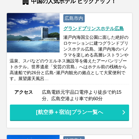
中国の人気ホテル ピックアップ！
広島市内
グランドプリンスホテル広島
瀬戸内海国立公園に面した絶好の
ロケーションに建つグランドプリ
ンスホテル広島。瀬戸内海のパノ
ラマを楽しめる高層レストランや
温泉、スパなどのウエルネス施設等を備えたアーバンリゾー
トホテル。世界遺産「安芸の宮島」へはホテル前の桟橋から
高速船で約26分と広島･瀬戸内観光の拠点として大変便利で
す。展望露天風呂…
アクセス
広島電鉄元宇品口電停より徒歩で約15
分、広島空港より車で約60分
[航空券＋宿泊]プラン一覧へ