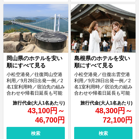
岡山県のホテルを安い
島根県のホテルを安い
順にすべて見る
順にすべて見る
小松空港発／往復岡山空港
小松空港発／往復出雲空港
利用／9月28日出発一例／2
利用／9月28日出発一例／2
名1室利用時／宿泊先の組み
名1室利用時／宿泊先の組み
合わせや帰着日延長も可能
合わせや帰着日延長も可能
43,100
円
～
48,300
円
～
46,700
円
72,100
円
検索
検索