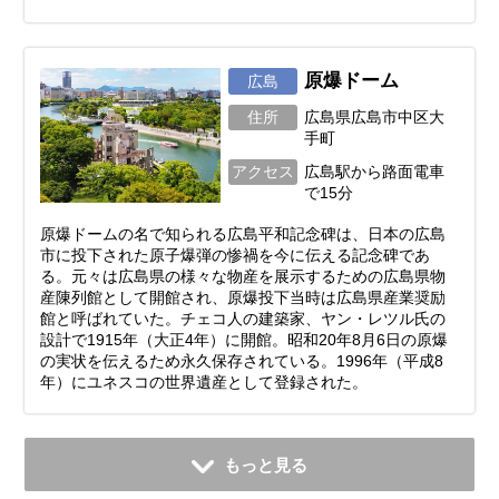
原爆ドーム
広島
住所
広島県広島市中区大
手町
アクセス
広島駅から路面電車
で15分
原爆ドームの名で知られる広島平和記念碑は、日本の広島
市に投下された原子爆弾の惨禍を今に伝える記念碑であ
る。元々は広島県の様々な物産を展示するための広島県物
産陳列館として開館され、原爆投下当時は広島県産業奨励
館と呼ばれていた。チェコ人の建築家、ヤン・レツル氏の
設計で1915年（大正4年）に開館。昭和20年8月6日の原爆
の実状を伝えるため永久保存されている。1996年（平成8
年）にユネスコの世界遺産として登録された。
もっと見る