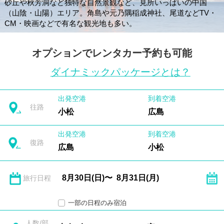
砂丘や秋芳洞など独特な自然景観など、見所いっぱいの中国
（山陰・山陽）エリア。角島や元乃隅稲成神社、尾道などTV・
CM・映画などで有名な観光地も多い。
オプションでレンタカー予約も可能
ダイナミックパッケージとは？
出発空港
到着空港
往路
小松
広島
出発空港
到着空港
復路
広島
小松
旅行日程
一部の日程のみ宿泊
人数/部