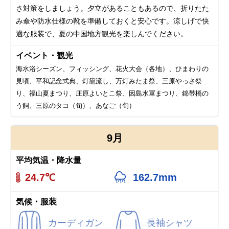
さ対策をしましょう。夕立があることもあるので、折りたた
み傘や防水仕様の靴を準備しておくと安心です。涼しげで快
適な服装で、夏の中国地方観光を楽しんでください。
イベント・観光
海水浴シーズン、フィッシング、花火大会（各地）、ひまわりの
見頃、平和記念式典、灯籠流し、万灯みたま祭、三原やっさ祭
り、福山夏まつり、庄原よいとこ祭、因島水軍まつり、錦帯橋の
う飼、三原のタコ（旬）、あなご（旬）
9月
平均気温・降水量
24.7℃
162.7mm
気候・服装
カーディガン
長袖シャツ