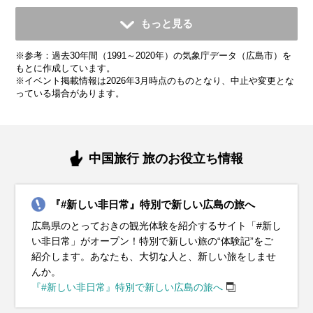
11月
12月
1月
2月
3月
4月
5月
6月
7月
もっと見る
平均気温・降水量
平均気温・降水量
平均気温・降水量
平均気温・降水量
平均気温・降水量
平均気温・降水量
平均気温・降水量
平均気温・降水量
平均気温・降水量
※参考：過去30年間（1991～2020年）の気象庁データ（広島市）を
12.9℃
7.5℃
5.4℃
6.2℃
9.5℃
14.8℃
19.6℃
23.2℃
27.2℃
69.3mm
54.0mm
46.2mm
64.0mm
118.3mm
141.0mm
169.8mm
226.5mm
279.8mm
もとに作成しています。
※イベント掲載情報は2026年3月時点のものとなり、中止や変更とな
っている場合があります。
気候・服装
気候・服装
気候・服装
気候・服装
気候・服装
気候・服装
気候・服装
気候・服装
気候・服装
スプリング
スプリング
ダウン
ダウン
ダウン
ニット
コート
コート
コート
コート
カーディガン
長袖シャツ
半袖シャツ
ジャケット
ジャケット
長袖シャツ
レインコート
ワンピース
コート
ジャケット
ジャケット
ジャケット
コート
11月の広島地方は秋の終わりを感じる季節で、平均気温は
12月の広島地方は平均気温が8℃前後で、最低気温は5℃を下
1月の広島地方は冬本番。平均気温は約5℃と寒い日が続きま
2月の広島地方も1月に引き続き寒い日が多いですが、少しず
3月の広島地方は春を感じられる季節です。平均気温は10℃
4月の広島地方は春本番！桜が満開になり、観光にぴったり
5月の広島地方は初夏の爽やかな気候が楽しめる季節です。
6月の広島地方は梅雨入りの時期で、雨の日が多くなりま
7月の広島地方は本格的な真夏の暑さがやってきます。平均
中国旅行 旅のお役立ち情報
13℃前後です。日中は穏やかな陽気が続きますが、朝晩は冷
回ることもあります。そんな寒い時期には、厚手のコートや
す。服装は厚手のコートやダウンジャケットがぴったり。イ
つ日差しが強く感じられるようになります。平均気温は約6℃
前後ですが、寒暖差が大きく、朝晩はまだ少し寒さが残りま
の季節です。平均気温は約15℃で、日中は暖かく過ごしやす
平均気温は20℃前後で、日中は25℃を超える暖かい日もあり
す。平均気温は23℃程度で、湿度が高くて蒸し暑い日もあり
気温は30℃近く、湿度も高くて蒸し暑い日が続きます。服装
え込むことがあるので、服装には厚手のカーディガンや軽い
ダウンジャケットが必須です。インナーにはヒートテックや
ンナーにヒートテックやフリース素材を取り入れると、暖か
で、特に朝晩の冷え込みが厳しいです。服装は厚手のアウタ
す。薄手のダウンジャケットや中綿コートがあると安心で
いです。この時期の服装には薄手のジャケットやカーディガ
ます。この時期の服装は、薄手のジャケットやカーディガン
ます。そんな時期には、通気性と速乾性のあるシャツや薄手
は軽量で通気性の良いTシャツやショートパンツがおすすめ
『#新しい非日常』特別で新しい広島の旅へ
コートを選ぶと安心です。インナーにはセーターやタートル
フリース素材を取り入れて、暖かさをしっかり確保しましょ
さをキープできます。さらに、手袋やマフラー、帽子などの
ーや中綿入りジャケットがおすすめ。インナーには保温性の
す。日中は暖かい日差しを感じることもあるので、長袖シャ
ンがおすすめ。インナーには長袖シャツやブラウスを合わせ
が便利。朝晩の涼しさに備えつつ、日中は半袖シャツや軽や
のパンツを選ぶと快適です。また、防水性の高いジャケット
です。日中の強い日差しを避けるために、帽子やサングラス
広島県のとっておきの観光体験を紹介するサイト「#新し
ネックを合わせて、しっかり暖かさをキープしましょう。足
う。さらに、手袋やマフラー、帽子などの防寒小物も忘れず
防寒小物を活用して、寒さ対策をしっかりしましょう。靴は
高いセーターや長袖シャツを着て、重ね着で体温調整を心が
ツや薄手のセーターをベースにして、重ね着で調整できる服
て、朝晩の涼しさには軽めのアウターを羽織ると安心です。
かなパンツ、スカートで快適に過ごせます。観光名所を巡る
やレインコート、折りたたみ傘は必須アイテム。靴は防水加
を使ったり、日焼け止めで紫外線対策をしっかり行いましょ
い非日常」がオープン！特別で新しい旅の“体験記”をご
元には防寒性のあるスニーカーやブーツを履いて、観光中の
に用意して、寒さ対策を万全に。靴は滑りにくいブーツや防
防寒性が高く、滑りにくいソールのブーツやスニーカーがお
けましょう。手袋やマフラーも欠かせません！冷えやすい首
装がおすすめです。また、春の風が冷たく感じることもある
足元は歩きやすいスニーカーを選んで、観光を快適に楽しみ
なら、動きやすいスニーカーがおすすめです。また、日差し
工されたスニーカーやレインシューズで、雨の日でも移動が
う。観光地や公共交通機関では冷房が効いていることもある
紹介します。あなたも、大切な人と、新しい旅をしませ
快適さを保ちます。中国地方では紅葉の見頃を迎える時期で
寒性のあるスニーカーが最適です。中国地方の観光地では、
すすめです。1月の中国地方は晴れる日も多いので、風を通
元や手先をしっかり防寒してください。屋外観光では携帯用
ので、防風機能のあるアウターがあるとさらに快適に過ごせ
ましょう。また、急な雨に備えて折りたたみ傘があるとさら
が強い日もあるので、帽子や日焼け止めでしっかり紫外線対
楽になります。梅雨でも快適に観光を楽しめる服装を心がけ
ので、薄手のカーディガンやストールを持ち歩くと便利で
んか。
もあるので、秋の自然美を楽しむために、防寒対策と季節感
クリスマスイルミネーションや年末のイベントが盛りだくさ
しにくいアウターがあると快適に過ごせます。観光地では冷
カイロを持参すると、さらに快適に過ごせます。
ます。
に安心です。
策をしましょう。軽やかな服装で季節感を楽しみながら、広
て、中国地方の美しい景観を存分に堪能してください。
す。長時間歩くなら、通気性の良い軽量スニーカーで快適に
『#新しい非日常』特別で新しい広島の旅へ
を意識した服装を心がけると良いです。特に観光地ではスト
ん。寒さを防ぎつつ、長時間歩ける快適な服装を選んで、冬
たい風に備えて、重ね着しやすい服装を心がけると安心で
島の観光を思いきり満喫してください。
過ごせます。こまめに水分補給をしながら、夏の中国地方観
イベント・観光
イベント・観光
イベント・観光
イベント・観光