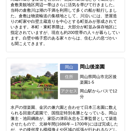
倉敷美観地区周辺一帯はさらに活気を帯びて行きました。
当時の倉敷川は潮の干満を利用して多くの船が航行しまし
た。倉敷は物資輸送の集積地として、川沿いには、塗屋造
りの町家や白壁土蔵造りを中心とする町並みが形成されて
いきます。本町・東町界隈は、大部分が町並み保存地区に
指定されていますが、現在も約200世帯の人々が暮らしてい
ます。白壁や格子窓のある家々からは、住む人の息づかい
も聞こえてきます。
岡山後楽園
岡山
住所
岡山県岡山市北区後
楽園1-5
アクセス
岡山駅からバスで12
分
水戸の偕楽園、金沢の兼六園と合わせて日本三名園に数え
られる回遊式庭園で、国指定特別名勝となっている。岡山
藩主・池田綱政が、家臣の津田永忠を工事監督として築造
させたもので、元禄年間(1686年～1700年)にほぼ完成した
が、その後何度も模様換えや区域の拡張が行われるなどし