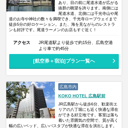
あり、目の前に尾道水道が広がる
抜群の眺望を誇ります。南側には
尾道水道、北側には千光寺山や尾
道のお寺や神社の数々を満喫でき、千光寺ロープウェイまで
徒歩5分の好ロケーション。また、海を見ながらのレストラ
ンも好評です。尾道ラーメンのお店もすぐ近く！
アクセス
JR尾道駅より徒歩で約15分、広島空港
より車で約45分
[航空券＋宿泊]プラン一覧へ
広島市内
KOKO HOTEL 広島駅前
JR広島駅から徒歩6分、歓楽街エ
リアの八丁堀にも近く快適な滞在
ができる好立地です。客室は落ち
着いた雰囲気の空間で、質が高く
幅の広いベッド、広いバスタブが快適な滞在を演出します。