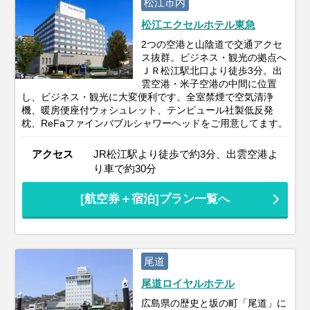
松江市内
松江エクセルホテル東急
2つの空港と山陰道で交通アクセ
ス抜群。ビジネス・観光の拠点へ
ＪＲ松江駅北口より徒歩3分。出
雲空港・米子空港の中間に位置
し、ビジネス・観光に大変便利です。全室禁煙で空気清浄
機、暖房便座付ウォシュレット、テンピュール社製低反発
枕、ReFaファインバブルシャワーヘッドをご用意してます。
アクセス
JR松江駅より徒歩で約3分、出雲空港よ
り車で約30分
[航空券＋宿泊]プラン一覧へ
尾道
尾道ロイヤルホテル
広島県の歴史と坂の町「尾道」に