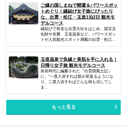
ご縁の国しまねで開運＆パワースポッ
トめぐり！縁結び女子旅にぴったり
な、出雲・松江・玉造1泊2日 観光モ
デルコース
縁結びで有名な出雲大社をはじめ、国宝文
化財や名勝、玉造温泉など、パワースポッ
トや人気観光スポット満載の出雲・松江...
玉造温泉で良縁と美肌を手に入れる！
日帰り女子旅 観光モデルコース
奈良時代に編纂された『出雲国風土記』
に、“一度入浴すれば肌が若返るようにな
り、二度入浴すればどんな病も治してし
ま...
もっと見る