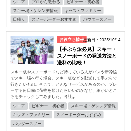
ウエア
プロから教わる
ビギナー・初心者
スキー場・ゲレンデ情報
キッズ・ファミリー
日帰り
スノーボーダーおすすめ
パウダースノー
お役立ち情報
更新日：2025/10/14
【手ぶら派必見】スキー・
スノーボードの発送方法と
送料の比較！
スキー板やスノーボードなど持っている人がバスや新幹線
でスキー場へ行く場合、スキー板などを郵送して手ぶらで
行きたいもの。そこで、どんなサービスがあるのか、プレ
ーする何日前に荷物を預けたらいいのかなど、細かいとこ
ろをチェックしてみました。各社よ...
ウエア
ビギナー・初心者
スキー場・ゲレンデ情報
キッズ・ファミリー
スノーボーダーおすすめ
パウダースノー