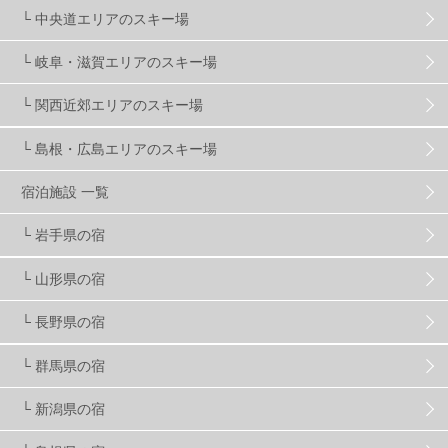
ゴールデンウィーク
1
春スキー
3
栃木県
7
└ 中央道エリアのスキー場
└ 岐阜・滋賀エリアのスキー場
マイカー派
8
学生＆卒業旅行
5
JSBA
10
└ 関西近郊エリアのスキー場
└ 島根・広島エリアのスキー場
竜王スキーパーク
17
斑尾高原
6
宿泊施設 一覧
現地レポート
61
ショップ
29
ウエア
28
└ 岩手県の宿
└ 山形県の宿
プロから教わる
51
ビギナー・初心者
105
└ 長野県の宿
スノーボード ギア
31
└ 群馬県の宿
└ 新潟県の宿
スキー場・ゲレンデ情報
116