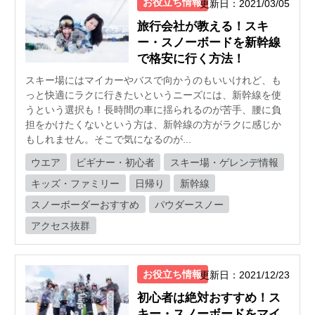
お役立ち情報
更新日：2021/03/05
旅行会社が教える！スキ
ー・スノーボードを新幹線
で格安に行く方法！
スキー場にはマイカーやバスで向かうのもいいけれど、も
っと快適にラクに行きたいというニーズには、新幹線を使
うという選択も！長時間の車に揺られるのが苦手、腰に負
担をかけたくないという方は、新幹線の方がラクに感じか
もしれません。そこで気になるのが...
ウエア
ビギナー・初心者
スキー場・ゲレンデ情報
キッズ・ファミリー
日帰り
新幹線
スノーボーダーおすすめ
パウダースノー
アクセス抜群
お役立ち情報
更新日：2021/12/23
初心者は絶対おすすめ！ス
キー・スノーボードをマイ