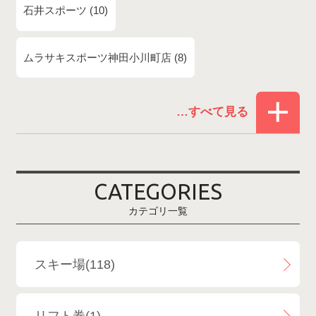
石井スポーツ
10
ムラサキスポーツ神田小川町店
8
赤倉温泉スキー場
1
白馬コルチナスキー場
3
爺ガ岳スキー場
2
CATEGORIES
鹿島槍スキー場ファミリーパーク
2
カテゴリ一覧
斑尾高原スキー場
4
白馬さのさかスキー場
3
スキー場(118)
白馬八方尾根スキー場
4