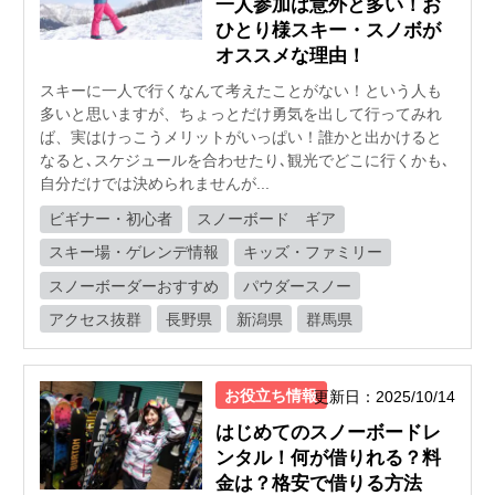
一人参加は意外と多い！お
ひとり様スキー・スノボが
オススメな理由！
スキーに一人で行くなんて考えたことがない！という人も
多いと思いますが、ちょっとだけ勇気を出して行ってみれ
ば、実はけっこうメリットがいっぱい！誰かと出かけると
なると､スケジュールを合わせたり､観光でどこに行くかも､
自分だけでは決められませんが...
ビギナー・初心者
スノーボード ギア
スキー場・ゲレンデ情報
キッズ・ファミリー
スノーボーダーおすすめ
パウダースノー
アクセス抜群
長野県
新潟県
群馬県
お役立ち情報
更新日：2025/10/14
はじめてのスノーボードレ
ンタル！何が借りれる？料
金は？格安で借りる方法