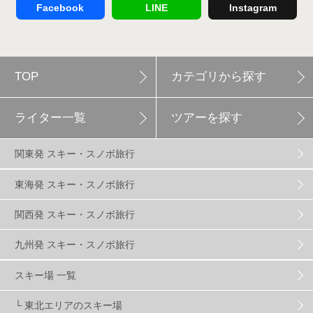
Facebook
LINE
Instagram
軽井沢プリンスホテルスキー場
1
TOP
カテゴリから探す
白馬岩岳スノーフィールド
9
ライター一覧
ツアーを探す
エイブル白馬五竜
5
関東発 スキー・スノボ旅行
群馬みなかみほうだいぎスキー場
1
東海発 スキー・スノボ旅行
関西発 スキー・スノボ旅行
ハンターマウンテン塩原
2
九州発 スキー・スノボ旅行
グランスノー奥伊吹
1
川場スキー場
3
スキー場 一覧
└ 東北エリアのスキー場