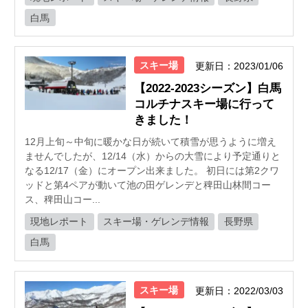
白馬
スキー場
更新日：2023/01/06
【2022-2023シーズン】白馬
コルチナスキー場に行って
きました！
12月上旬～中旬に暖かな日が続いて積雪が思うように増え
ませんでしたが、12/14（水）からの大雪により予定通りと
なる12/17（金）にオープン出来ました。 初日には第2クワ
ッドと第4ペアが動いて池の田ゲレンデと稗田山林間コー
ス、稗田山コー...
現地レポート
スキー場・ゲレンデ情報
長野県
白馬
スキー場
更新日：2022/03/03