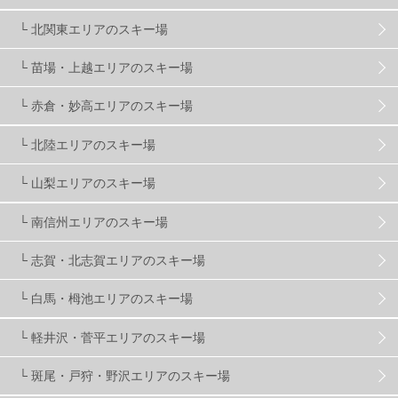
関東
5
FUSO SKI & BOOTS TUNE
7
SAJ
4
└ 北関東エリアのスキー場
株式会社アルペン
4
北海道
1
札幌
1
└ 苗場・上越エリアのスキー場
└ 赤倉・妙高エリアのスキー場
滋賀県
2
キャンペーン
5
全国旅行支援
1
└ 北陸エリアのスキー場
長野
16
朝発日帰り
8
初すべり
8
└ 山梨エリアのスキー場
└ 南信州エリアのスキー場
夏のアウトドア
2
ハイキング
1
入笠山
1
└ 志賀・北志賀エリアのスキー場
温泉
2
JRSKI
2
よませ温泉
3
└ 白馬・栂池エリアのスキー場
└ 軽井沢・菅平エリアのスキー場
X-JAM高井富士
3
北志賀小丸山
2
└ 斑尾・戸狩・野沢エリアのスキー場