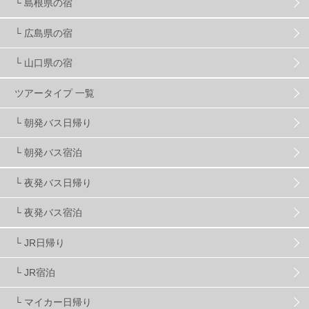
└ 島根県の宿
キッズ・ファミリー
31
日帰り
34
新幹線
8
└ 広島県の宿
└ 山口県の宿
スノーボーダーおすすめ
90
ツアータイプ 一覧
スキーヤーおすすめ
42
パウダースノー
29
└ 朝発バス日帰り
└ 朝発バス宿泊
アクセス抜群
25
東京近郊
11
長野県
78
└ 夜発バス日帰り
新潟県
16
群馬県
17
山梨県
4
└ 夜発バス宿泊
└ JR日帰り
上信越
7
関越
5
白馬
51
志賀
4
└ JR宿泊
軽井沢
6
湯沢
4
舞子
4
水上
3
└ マイカー日帰り