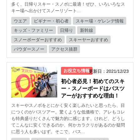
多く、日帰りスキー・スノボに最適！ぜひ、いろいろなス
キー場へ出かけてスノーリゾート...
ウエア
ビギナー・初心者
スキー場・ゲレンデ情報
キッズ・ファミリー
日帰り
新幹線
スノーボーダーおすすめ
スキーヤーおすすめ
パウダースノー
アクセス抜群
お役立ち情報
更新日：2021/12/23
初心者必見！初めてのスキ
ー・スノーボードはバスツ
アーがおすすめな理由！
スキーやスノボをとにかく安く楽しみたいと思ったら、目
につくのがバスツアー。驚くような低価格で、アレもコレ
も特典盛りだくさんで魅力的に感じます。けれど、どうし
てこんなに安くできるのか、何かカラクリがあるのか疑問
に思う人も多いはず。そこで、バス...