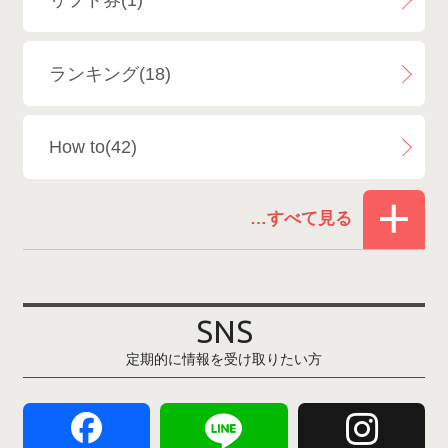
リフト券(1)
エイブル白馬五竜＆Hakuba47
6
ランキング(18)
白馬乗鞍温泉スキー場
4
How to(42)
Snowboard Shop F.JANCK
15
お役立ち情報(61)
ウイングヒルズ白鳥リゾート
1
その他(21)
上越国際スキー場
1
戸狩温泉スキー場
2
SNS
定期的に情報を受け取りたい方
Hakuba47
1
つがいけマウンテンリゾート
5
舞子スノーリゾート
1
志賀高原
3