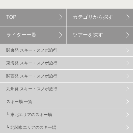
TOP
カテゴリから探す
白馬岩岳スノーフィールド
9
ライター一覧
ツアーを探す
エイブル白馬五竜
5
関東発 スキー・スノボ旅行
群馬みなかみほうだいぎスキー場
1
東海発 スキー・スノボ旅行
関西発 スキー・スノボ旅行
ハンターマウンテン塩原
2
九州発 スキー・スノボ旅行
グランスノー奥伊吹
1
川場スキー場
3
スキー場 一覧
└ 東北エリアのスキー場
関東
5
FUSO SKI & BOOTS TUNE
7
SAJ
4
└ 北関東エリアのスキー場