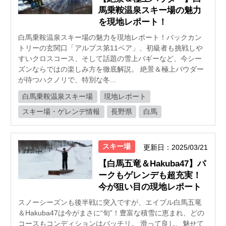
馬乗鞍温泉スキー場の魅力
を現地レポート！
白馬乗鞍温泉スキー場の魅力を現地レポート！バックカン
トリーの玄関口「アルプス第11ペア」、初級者も挑戦しや
すいクロスコース、そして話題の雪上バギーなど、今シー
ズンならではの楽しみ方を徹底解説。 絶景＆極上パウダー
が待つハクノリで、特別な冬...
白馬乗鞍温泉スキー場
現地レポート
スキー場・ゲレンデ情報
長野県
白馬
スキー場
更新日：2025/03/21
【白馬五竜＆Hakuba47】パ
ークもゲレンデも超充実！
今が狙い目の現地レポート
スノーシーズンも後半戦に突入ですが、エイブル白馬五竜
＆Hakuba47は今がまさに“旬”！豊富な積雪に恵まれ、どの
コースもコンディションはバッチリ。 滑って良し、魅せて