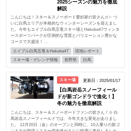
2025シーズンの魅力を徹底
解説
こんにちは！スキー＆スノーボード愛好家の皆さん⛄️✨ つ
いに白馬エリアが本格的なウィンターシーズンを迎えまし
た。今年もエイブル白馬五竜スキー場とHakuba47ウィンタ
ースポーツパークが圧倒的な雪質とバリエーション豊かな
コースで大盛況！ ...
エイブル白馬五竜＆Hakuba47
現地レポート
スキー場・ゲレンデ情報
長野県
白馬
スキー場
更新日：2025/01/17
【白馬岩岳スノーフィール
ドが新ゴンドラで進化！】
冬の魅力を徹底解説
こんにちは、スキー＆スノーボードファンの皆さん！⛄️ 白
馬岩岳スノーフィールドでは、今年大きな変化がありまし
た。 12月20日（金）のオープンと同時に、10人乗りの新ゴ
ンドラが登場！スキー場全体がさらに快適に進化しました