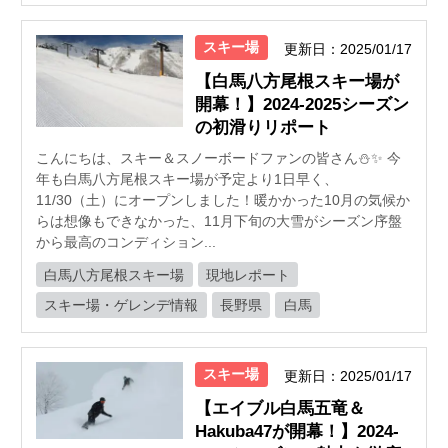
スキー場
更新日：2025/01/17
【白馬八方尾根スキー場が
開幕！】2024-2025シーズン
の初滑りリポート
こんにちは、スキー＆スノーボードファンの皆さん⛄️✨ 今
年も白馬八方尾根スキー場が予定より1日早く、
11/30（土）にオープンしました！暖かかった10月の気候か
らは想像もできなかった、11月下旬の大雪がシーズン序盤
から最高のコンディション...
白馬八方尾根スキー場
現地レポート
スキー場・ゲレンデ情報
長野県
白馬
スキー場
更新日：2025/01/17
【エイブル白馬五竜＆
Hakuba47が開幕！】2024-