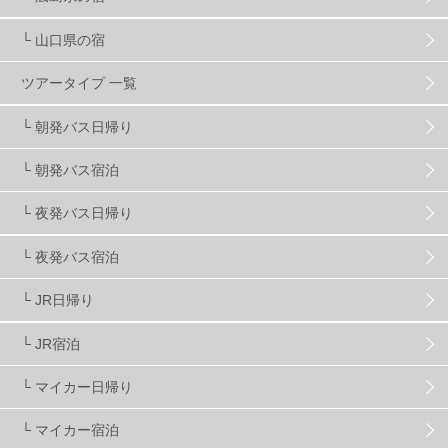
└ 山口県の宿
スノーボーダーおすすめ
90
ツアータイプ 一覧
スキーヤーおすすめ
42
パウダースノー
29
└ 朝発バス日帰り
└ 朝発バス宿泊
アクセス抜群
25
東京近郊
11
長野県
78
└ 夜発バス日帰り
新潟県
16
群馬県
17
山梨県
4
└ 夜発バス宿泊
└ JR日帰り
上信越
7
関越
5
白馬
51
志賀
4
└ JR宿泊
軽井沢
6
湯沢
4
舞子
4
水上
3
└ マイカー日帰り
└ マイカー宿泊