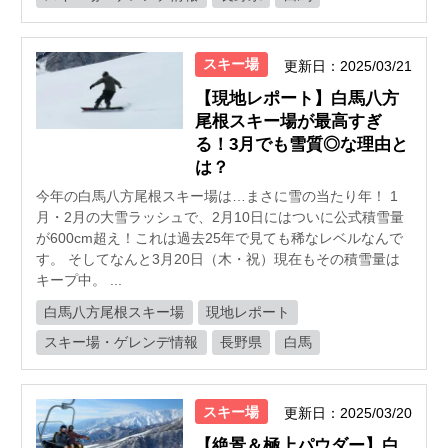
スキー場
更新日：2025/03/21
【現地レポート】白馬八方
尾根スキー場が最高すぎ
る！3月でも雪質◎な理由と
は？
今年の白馬八方尾根スキー場は…まさに雪の当たり年！ 1
月・2月の大雪ラッシュで、2月10日にはついに公式積雪量
が600cm超え！これは過去25年で見ても稀なレベルなんで
す。 そしてなんと3月20日（木・祝）現在もその積雪量は
キープ中。 ...
白馬八方尾根スキー場
現地レポート
スキー場・ゲレンデ情報
長野県
白馬
スキー場
更新日：2025/03/20
【絶景＆極上パウダー】白