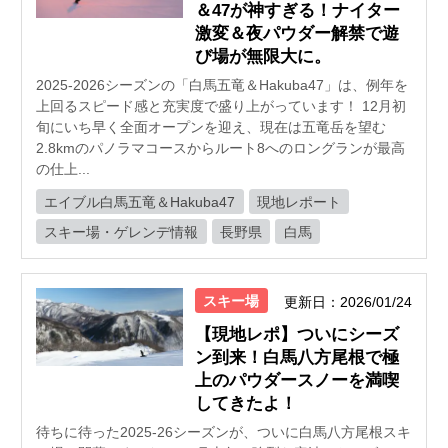
＆47が神すぎる！ナイター
激変＆夜パウダー解禁で遊
び場が無限大に。
2025-2026シーズンの「白馬五竜＆Hakuba47」は、例年を
上回るスピード感と充実度で盛り上がっています！ 12月初
旬にいち早く全面オープンを迎え、現在は五竜岳を望む
2.8kmのパノラマコースからルート8へのロングランが最高
の仕上...
エイブル白馬五竜＆Hakuba47
現地レポート
スキー場・ゲレンデ情報
長野県
白馬
スキー場
更新日：2026/01/24
【現地レポ】ついにシーズ
ン到来！白馬八方尾根で極
上のパウダースノーを満喫
してきたよ！
待ちに待った2025-26シーズンが、ついに白馬八方尾根スキ