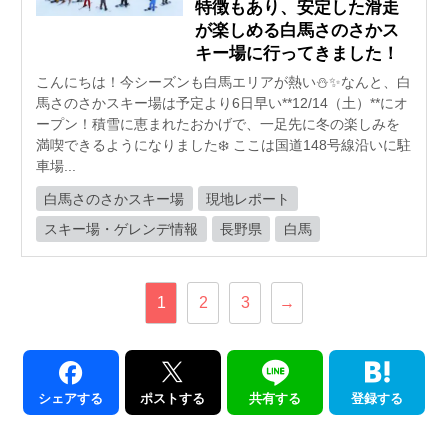
特徴もあり、安定した滑走
が楽しめる白馬さのさかス
キー場に行ってきました！
こんにちは！今シーズンも白馬エリアが熱い⛄✨なんと、白
馬さのさかスキー場は予定より6日早い**12/14（土）**にオ
ープン！積雪に恵まれたおかげで、一足先に冬の楽しみを
満喫できるようになりました❄️ ここは国道148号線沿いに駐
車場...
白馬さのさかスキー場
現地レポート
スキー場・ゲレンデ情報
長野県
白馬
1
2
3
→
シェアする
ポストする
共有する
登録する