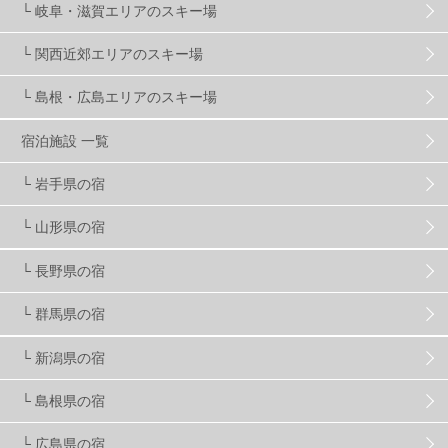
└ 岐阜・滋賀エリアのスキー場
マイカー派
8
学生＆卒業旅行
5
JSBA
10
└ 関西近郊エリアのスキー場
└ 島根・広島エリアのスキー場
竜王スキーパーク
17
斑尾高原
6
宿泊施設 一覧
現地レポート
61
ショップ
29
ウエア
28
└ 岩手県の宿
└ 山形県の宿
プロから教わる
51
ビギナー・初心者
105
└ 長野県の宿
スノーボード ギア
31
└ 群馬県の宿
└ 新潟県の宿
スキー場・ゲレンデ情報
116
└ 島根県の宿
キッズ・ファミリー
31
日帰り
34
新幹線
8
└ 広島県の宿