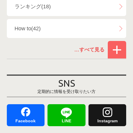
ランキング(18)
白馬乗鞍温泉スキー場
4
How to(42)
Snowboard Shop F.JANCK
15
お役立ち情報(61)
ウイングヒルズ白鳥リゾート
1
その他(21)
上越国際スキー場
1
戸狩温泉スキー場
2
SNS
定期的に情報を受け取りたい方
Hakuba47
1
つがいけマウンテンリゾート
5
舞子スノーリゾート
1
志賀高原
3
Facebook
LINE
Instagram
軽井沢プリンスホテルスキー場
1