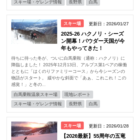
スキー場・ゲレンデ情報
長野県
白馬
スキー場
更新日：2026/01/27
2025-26 ハクノリ・シーズ
ン開幕！パウダー天国が今
年もやってきた！
待ちに待った冬が、ついに白馬乗鞍（通称：ハクノリ）に
降臨しました！ 2025年12月13日、アルプス第1ペアの稼働
とともに「はくのりファミリーコース」から今シーズンの
物語がスタート。 緩やかな斜面で「あぁ、これこれ！この
感覚！」と冬の...
白馬乗鞍温泉スキー場
現地レポート
スキー場・ゲレンデ情報
長野県
白馬
スキー場
更新日：2026/01/28
【2026最新】55周年の五竜