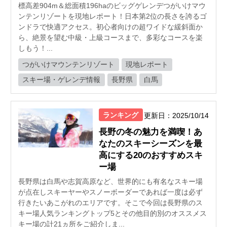
標高差904m＆総面積196haのビッグゲレンデつがいけマウ
ンテンリゾートを現地レポート！日本第2位の長さを誇るゴ
ンドラで快適アクセス。初心者向けの超ワイドな緩斜面か
ら、絶景を望む中級・上級コースまで、多彩なコースを楽
しもう！...
つがいけマウンテンリゾート
現地レポート
スキー場・ゲレンデ情報
長野県
白馬
ランキング
更新日：2025/10/14
長野の冬の魅力を満喫！あ
なたのスキーシーズンを最
高にする20のおすすめスキ
ー場
長野県は白馬や志賀高原など、世界的にも有名なスキー場
が点在しスキーヤーやスノーボーダーであれば一度は必ず
行きたいあこがれのエリアです。そこで今回は長野県のス
キー場人気ランキングトップ5とその他目的別のオススメス
キー場の計21ヵ所をご紹介しま...