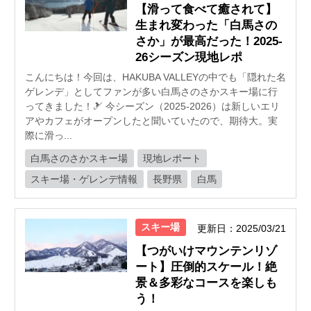
【滑って食べて癒されて】
生まれ変わった「白馬さの
さか」が最高だった！2025-
26シーズン現地レポ
こんにちは！今回は、HAKUBA VALLEYの中でも「隠れた名
ゲレンデ」としてファンが多い白馬さのさかスキー場に行
ってきました！🎿 今シーズン（2025-2026）は新しいエリ
アやカフェがオープンしたと聞いていたので、期待大。実
際に滑っ...
白馬さのさかスキー場
現地レポート
スキー場・ゲレンデ情報
長野県
白馬
スキー場
更新日：2025/03/21
【つがいけマウンテンリゾ
ート】圧倒的スケール！絶
景＆多彩なコースを楽しも
う！