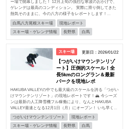
ー場で開幕しました！ 12月上旬の強烈な寒波のおかげで、
ゲレンデは最高のコンディション。 実際に滑り倒してきた
熱気そのままに、今の八方の様子をレポートします！...
白馬八方尾根スキー場
現地レポート
スキー場・ゲレンデ情報
長野県
白馬
スキー場
更新日：2026/01/22
【つがいけマウンテンリゾ
ート】圧倒的スケール！全
長5kmのロングラン＆最新
パークを現地レポ
HAKUBA VALLEYの中でも最大級のスケールを誇る「つがい
けマウンテンリゾート」の現地レポートです！🏔️ 今シーズ
ンは最新の人工降雪機フル稼働により、なんとHAKUBA
VALLEY最速となる12月1日（月）にオープン！ いち早く...
つがいけマウンテンリゾート
現地レポート
スキー場・ゲレンデ情報
長野県
白馬