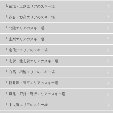
株式会社アルペン
4
北海道
1
札幌
1
└ 苗場・上越エリアのスキー場
└ 赤倉・妙高エリアのスキー場
滋賀県
2
キャンペーン
5
全国旅行支援
1
└ 北陸エリアのスキー場
長野
16
朝発日帰り
8
初すべり
8
└ 山梨エリアのスキー場
└ 南信州エリアのスキー場
夏のアウトドア
2
ハイキング
1
入笠山
1
└ 志賀・北志賀エリアのスキー場
温泉
2
JRSKI
2
よませ温泉
3
└ 白馬・栂池エリアのスキー場
└ 軽井沢・菅平エリアのスキー場
X-JAM高井富士
3
北志賀小丸山
2
└ 斑尾・戸狩・野沢エリアのスキー場
ゴールデンウィーク
1
春スキー
3
栃木県
7
└ 中央道エリアのスキー場