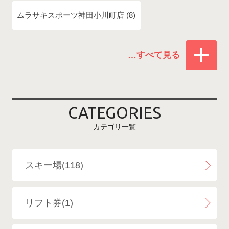
ムラサキスポーツ神田小川町店
8
赤倉温泉スキー場
1
白馬コルチナスキー場
3
爺ガ岳スキー場
2
CATEGORIES
鹿島槍スキー場ファミリーパーク
2
カテゴリ一覧
斑尾高原スキー場
4
白馬さのさかスキー場
3
スキー場(118)
白馬八方尾根スキー場
4
リフト券(1)
エイブル白馬五竜＆Hakuba47
6