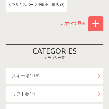
ムラサキスポーツ神田小川町店
8
赤倉温泉スキー場
1
白馬コルチナスキー場
3
爺ガ岳スキー場
2
CATEGORIES
鹿島槍スキー場ファミリーパーク
2
カテゴリ一覧
斑尾高原スキー場
4
白馬さのさかスキー場
3
スキー場(118)
白馬八方尾根スキー場
4
リフト券(1)
エイブル白馬五竜＆Hakuba47
6