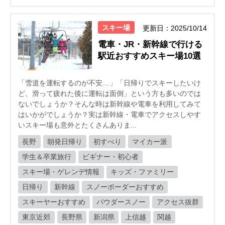
スキー場
更新日：2025/10/14
電車・JR・新幹線で行ける
駅近おすすめスキー場10選
「雪道を運転するのが不安…」「日帰りでスキーしたいけ
ど、滑って疲れた後に運転は面倒」という方も多いのでは
ないでしょうか？そんな時は新幹線や電車を利用してみて
はいかがでしょうか？実は新幹線・電車でアクセスしやす
いスキー場も意外とたくさんありま...
長野
朝発日帰り
初すべり
マイカー派
学生＆卒業旅行
ビギナー・初心者
スキー場・ゲレンデ情報
キッズ・ファミリー
日帰り
新幹線
スノーボーダーおすすめ
スキーヤーおすすめ
パウダースノー
アクセス抜群
東京近郊
長野県
新潟県
上信越
関越