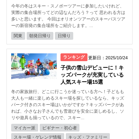
今年の冬はスキー・スノボーツアーに参加したいけれど、
実際の集合場所ってどの辺なんだろう？って 思われる方は
多いと思います。 今回はオリオンツアーのスキーバスツア
ーの新宿発の集合場所をご紹介します。...
関東
朝発日帰り
日帰り
ランキング
更新日：2025/10/24
子供の雪山デビューに！キ
ッズパークが充実している
人気スキー場15選
冬の家族旅行、どこに行こうか迷っている方へ！子どもも
大人も一緒に楽しめるスキー場を探しているなら、キッズ
パーク付きのスキー場はいかがですか？キッズパークがあ
れば、小さなお子さんでも雪遊びを安全に楽しめるし、ソ
リや遊具も揃っているので、スキー...
マイカー派
ビギナー・初心者
スキー場・ゲレンデ情報
キッズ・ファミリー