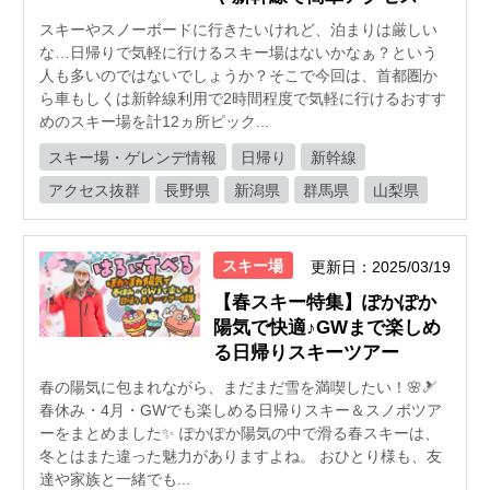
スキーやスノーボードに行きたいけれど、泊まりは厳しい
な…日帰りで気軽に行けるスキー場はないかなぁ？という
人も多いのではないでしょうか？そこで今回は、首都圏か
ら車もしくは新幹線利用で2時間程度で気軽に行けるおすす
めのスキー場を計12ヵ所ピック...
スキー場・ゲレンデ情報
日帰り
新幹線
アクセス抜群
長野県
新潟県
群馬県
山梨県
スキー場
更新日：2025/03/19
【春スキー特集】ぽかぽか
陽気で快適♪GWまで楽しめ
る日帰りスキーツアー
春の陽気に包まれながら、まだまだ雪を満喫したい！🌸🎿
春休み・4月・GWでも楽しめる日帰りスキー＆スノボツア
ーをまとめました✨ ぽかぽか陽気の中で滑る春スキーは、
冬とはまた違った魅力がありますよね。 おひとり様も、友
達や家族と一緒でも...