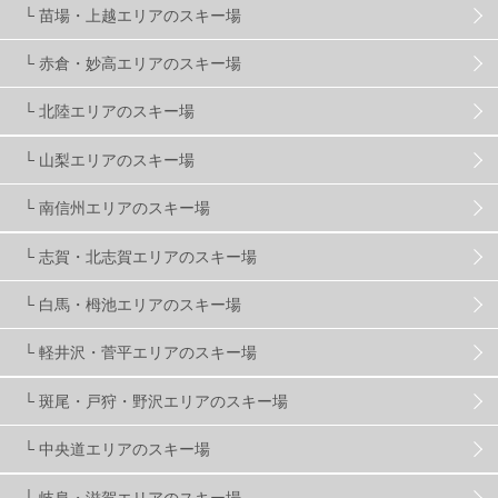
株式会社アルペン
4
北海道
1
札幌
1
└ 苗場・上越エリアのスキー場
└ 赤倉・妙高エリアのスキー場
滋賀県
2
キャンペーン
5
全国旅行支援
1
└ 北陸エリアのスキー場
長野
16
朝発日帰り
8
初すべり
8
└ 山梨エリアのスキー場
└ 南信州エリアのスキー場
夏のアウトドア
2
ハイキング
1
入笠山
1
└ 志賀・北志賀エリアのスキー場
温泉
2
JRSKI
2
よませ温泉
3
└ 白馬・栂池エリアのスキー場
└ 軽井沢・菅平エリアのスキー場
X-JAM高井富士
3
北志賀小丸山
2
└ 斑尾・戸狩・野沢エリアのスキー場
ゴールデンウィーク
1
春スキー
3
栃木県
7
└ 中央道エリアのスキー場
└ 岐阜・滋賀エリアのスキー場