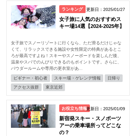
ランキング
更新日：2025/01/27
女子旅に人気のおすすめス
キー場14選【2024-2025年】
女子旅でスノーリゾートに行くなら、ただ滑るだけじゃな
くて、リラックスできる施設や女性限定の特典があるとこ
ろが最高ですよね！スキーやスノーボードを楽しんだ後、
温泉やスパでのんびりできるのもポイントです。さらに、
パウダールームや専用の更衣室があ...
ビギナー・初心者
スキー場・ゲレンデ情報
日帰り
アクセス抜群
東京近郊
お役立ち情報
更新日：2025/01/09
新宿発スキー・スノボーツ
アーの乗車場所ってどこな
の？