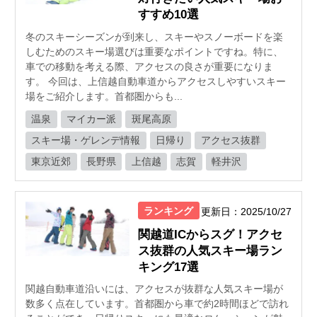
すすめ10選
冬のスキーシーズンが到来し、スキーやスノーボードを楽
しむためのスキー場選びは重要なポイントですね。特に、
車での移動を考える際、アクセスの良さが重要になりま
す。 今回は、上信越自動車道からアクセスしやすいスキー
場をご紹介します。首都圏からも...
温泉
マイカー派
斑尾高原
スキー場・ゲレンデ情報
日帰り
アクセス抜群
東京近郊
長野県
上信越
志賀
軽井沢
ランキング
更新日：2025/10/27
関越道ICからスグ！アクセ
ス抜群の人気スキー場ラン
キング17選
関越自動車道沿いには、アクセスが抜群な人気スキー場が
数多く点在しています。首都圏から車で約2時間ほどで訪れ