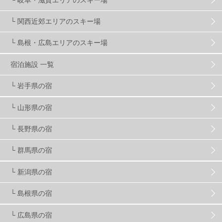
マイカー派
8
学生＆卒業旅行
5
JSBA
10
└ 関西近郊エリアのスキー場
└ 島根・広島エリアのスキー場
竜王スキーパーク
17
斑尾高原
6
宿泊施設 一覧
現地レポート
61
ショップ
29
ウエア
28
└ 岩手県の宿
└ 山形県の宿
プロから教わる
51
ビギナー・初心者
105
└ 長野県の宿
スノーボード ギア
31
└ 群馬県の宿
└ 新潟県の宿
スキー場・ゲレンデ情報
116
└ 島根県の宿
キッズ・ファミリー
31
日帰り
34
新幹線
8
└ 広島県の宿