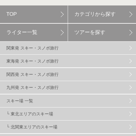
TOP
カテゴリから探す
白馬岩岳スノーフィールド
9
ライター一覧
ツアーを探す
エイブル白馬五竜
5
関東発 スキー・スノボ旅行
群馬みなかみほうだいぎスキー場
1
東海発 スキー・スノボ旅行
関西発 スキー・スノボ旅行
ハンターマウンテン塩原
2
九州発 スキー・スノボ旅行
グランスノー奥伊吹
1
川場スキー場
3
スキー場 一覧
└ 東北エリアのスキー場
関東
5
FUSO SKI & BOOTS TUNE
7
SAJ
4
└ 北関東エリアのスキー場