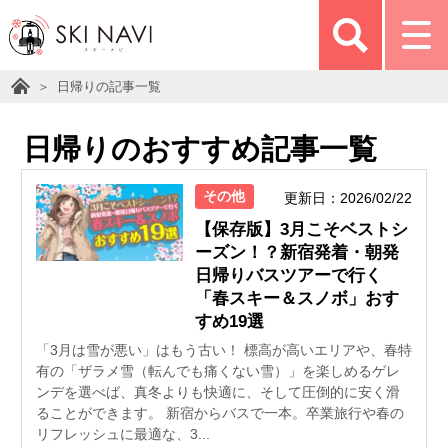
日帰りの記事一覧
日帰りのおすすめ記事一覧
その他
更新日：2026/02/22
【保存版】3月こそベストシ
ーズン！？新宿発着・朝発
日帰りバスツアーで行く
「春スキー＆スノボ」おす
すめ19選
「3月は雪が悪い」はもう古い！ 標高が高いエリアや、春特
有の「ザラメ雪（転んでも痛くない雪）」を楽しめるゲレ
ンデを選べば、真冬よりも快適に、そして圧倒的に安く滑
ることができます。 新宿からバスで一本。卒業旅行や春の
リフレッシュに最適な、3...