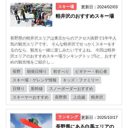
スキー場
更新日：2024/02/03
軽井沢のおすすめスキー場
長野県の軽井沢エリアは東京からのアクセス抜群で1年中人
気の観光エリアです。 そんな軽井沢でせっかくスキーをす
るのなら、観光も一緒に楽しみたいですよね。 今回は軽井
沢エリアのおすすめスキー場ランキングトップ5と、おすす
めの観光地をご紹介し...
長野
朝発日帰り
初すべり
ビギナー・初心者
スキー場・ゲレンデ情報
キッズ・ファミリー
日帰り
新幹線
スノーボーダーおすすめ
スキーヤーおすすめ
長野県
上信越
軽井沢
ランキング
更新日：2025/10/17
長野県にある白馬エリアの