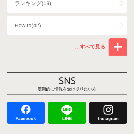
ランキング(18)
白馬乗鞍温泉スキー場
4
How to(42)
Snowboard Shop F.JANCK
15
お役立ち情報(61)
ウイングヒルズ白鳥リゾート
1
その他(21)
上越国際スキー場
1
戸狩温泉スキー場
2
SNS
定期的に情報を受け取りたい方
Hakuba47
1
つがいけマウンテンリゾート
5
舞子スノーリゾート
1
志賀高原
3
Facebook
LINE
Instagram
軽井沢プリンスホテルスキー場
1