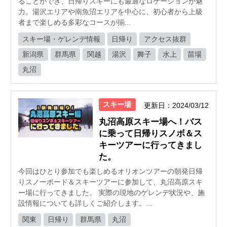
ることができ、日帰りスキーにも最適なロケーションが魅
力。湯沢エリアや南魚沼エリアを中心に、初心者から上級
者まで楽しめる多彩なコースが揃...
スキー場・ゲレンデ情報
日帰り
アクセス抜群
新潟県
群馬県
関越
湯沢
舞子
水上
苗場
丸沼
スキー場
更新日：2024/03/12
丸沼高原スキー場へ！バス
に乗って日帰りスノボ＆ス
キーツアーに行ってきまし
た。
今回はひとり参加でも楽しめるオリオンツアーの朝発日帰
りスノーボード＆スキーツアーに参加して、丸沼高原スキ
ー場に行ってきました。 実際の現地のゲレンデ状況や、施
設情報についても詳しくご紹介します。...
関東
日帰り
群馬県
丸沼