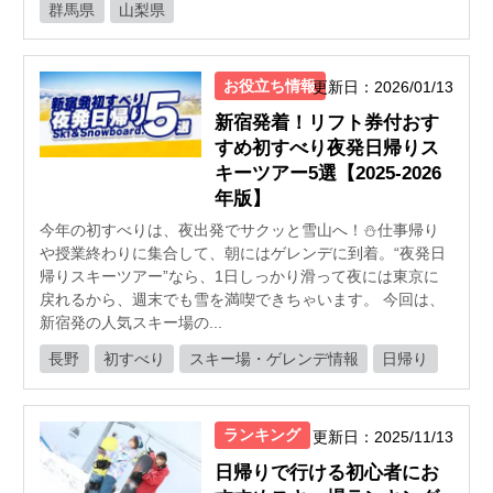
群馬県
山梨県
お役立ち情報
更新日：2026/01/13
新宿発着！リフト券付おす
すめ初すべり夜発日帰りス
キーツアー5選【2025-2026
年版】
今年の初すべりは、夜出発でサクッと雪山へ！⛄️仕事帰り
や授業終わりに集合して、朝にはゲレンデに到着。“夜発日
帰りスキーツアー”なら、1日しっかり滑って夜には東京に
戻れるから、週末でも雪を満喫できちゃいます。 今回は、
新宿発の人気スキー場の...
長野
初すべり
スキー場・ゲレンデ情報
日帰り
ランキング
更新日：2025/11/13
日帰りで行ける初心者にお