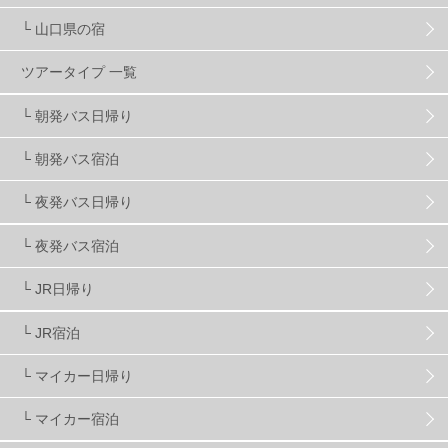
└ 山口県の宿
スノーボーダーおすすめ
90
ツアータイプ 一覧
スキーヤーおすすめ
42
パウダースノー
29
└ 朝発バス日帰り
└ 朝発バス宿泊
アクセス抜群
25
東京近郊
11
長野県
78
└ 夜発バス日帰り
新潟県
16
群馬県
17
山梨県
4
└ 夜発バス宿泊
└ JR日帰り
上信越
7
関越
5
白馬
51
志賀
4
└ JR宿泊
軽井沢
6
湯沢
4
舞子
4
水上
3
└ マイカー日帰り
└ マイカー宿泊
苗場
2
丸沼
5
たんばら
6