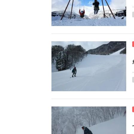
..
..