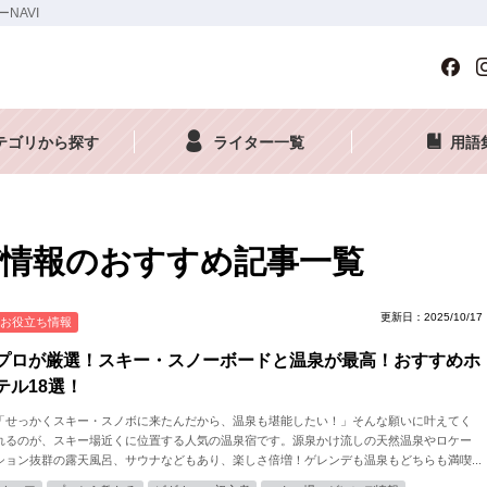
NAVI
テゴリから探す
ライター一覧
用語
情報のおすすめ記事一覧
更新日：2025/10/17
お役立ち情報
プロが厳選！スキー・スノーボードと温泉が最高！おすすめホ
テル18選！
「せっかくスキー・スノボに来たんだから、温泉も堪能したい！」そんな願いに叶えてく
れるのが、スキー場近くに位置する人気の温泉宿です。源泉かけ流しの天然温泉やロケー
ション抜群の露天風呂、サウナなどもあり、楽しさ倍増！ゲレンデも温泉もどちらも満喫...