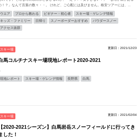
の！？」なんて言葉の数々・・。 けれど、ご心配には及びません。格安ツアーには、...
ウエア
プロから教わる
ビギナー・初心者
スキー場・ゲレンデ情報
キッズ・ファミリー
日帰り
スノーボーダーおすすめ
パウダースノー
アクセス抜群
更新日：2021/12/23
スキー場
白馬コルチナスキー場現地レポート2020-2021
.
現地レポート
スキー場・ゲレンデ情報
長野県
白馬
更新日：2021/02/04
スキー場
【2020-2021シーズン】白馬岩岳スノーフィールドに行ってき
ました！