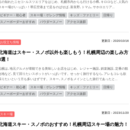
名の知れたニセコ･ルスツエリアをはじめ、札幌市内からも行ける小樽､キロロなど､人気の
スキー場がいっぱい！帯広空港まで足をのばせば､富良野､トマム､サホロエリア...
ビギナー・初心者
スキー場・ゲレンデ情報
キッズ・ファミリー
日帰り
スノーボーダーおすすめ
パウダースノー
アクセス抜群
更新日：2020/10/16
お役立ち情報
北海道はスキー・スノボ以外も楽しもう！札幌周辺の楽しみ方
8選！
札幌は､地元グルメが堪能できる美味しいお店をはじめ、レジャー施設､娯楽施設､定番の観
光地など､見て回りたいスポットがいっぱいです。せっかく旅行するなら､アレもコレも欲
張りたいという方も多いはずです。スキー､スノボをメインとした旅行であったと...
ビギナー・初心者
スキー場・ゲレンデ情報
キッズ・ファミリー
日帰り
スノーボーダーおすすめ
パウダースノー
アクセス抜群
更新日：2023/11/20
スキー場
北海道スキー・スノボのおすすめ！札幌周辺スキー場の魅力！