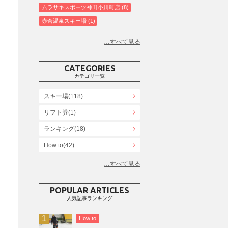
ムラサキスポーツ神田小川町店
8
赤倉温泉スキー場
1
白馬コルチナスキー場
3
爺ガ岳スキー場
2
鹿島槍スキー場ファミリーパーク
2
CATEGORIES
斑尾高原スキー場
4
カテゴリ一覧
白馬さのさかスキー場
3
スキー場(118)
白馬八方尾根スキー場
4
リフト券(1)
エイブル白馬五竜＆Hakuba47
6
ランキング(18)
白馬乗鞍温泉スキー場
4
Snowboard Shop F.JANCK
How to(42)
15
ウイングヒルズ白鳥リゾート
1
お役立ち情報(61)
上越国際スキー場
1
その他(21)
戸狩温泉スキー場
2
POPULAR ARTICLES
人気記事ランキング
Hakuba47
1
つがいけマウンテンリゾート
5
How to
舞子スノーリゾート
1