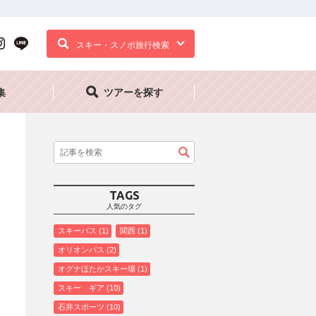
スキー・スノボ旅行検索
集
ツアーを探す
TAGS
人気のタグ
スキーバス
1
関西
1
オリオンバス
2
オグナほたかスキー場
1
スキー ギア
10
石井スポーツ
10