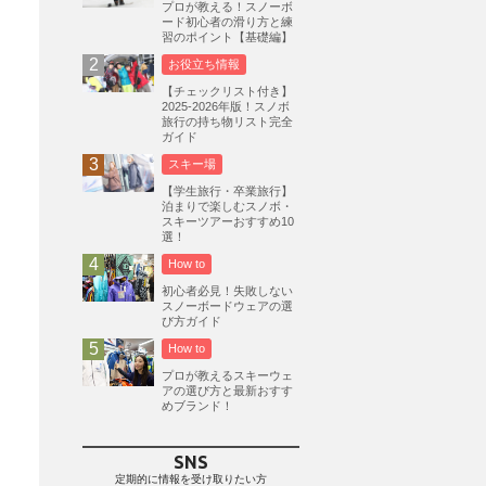
プロが教える！スノーボ
ード初心者の滑り方と練
志賀高原
3
習のポイント【基礎編】
軽井沢プリンスホテルスキー場
1
お役立ち情報
白馬岩岳スノーフィールド
9
【チェックリスト付き】
2025-2026年版！スノボ
エイブル白馬五竜
5
旅行の持ち物リスト完全
ガイド
群馬みなかみほうだいぎスキー場
1
スキー場
ハンターマウンテン塩原
2
【学生旅行・卒業旅行】
グランスノー奥伊吹
1
泊まりで楽しむスノボ・
スキーツアーおすすめ10
川場スキー場
3
関東
5
選！
FUSO SKI & BOOTS TUNE
7
How to
SAJ
4
株式会社アルペン
初心者必見！失敗しない
4
スノーボードウェアの選
北海道
1
札幌
1
滋賀県
2
び方ガイド
How to
キャンペーン
5
全国旅行支援
1
プロが教えるスキーウェ
長野
16
朝発日帰り
8
アの選び方と最新おすす
めブランド！
初すべり
8
夏のアウトドア
2
ハイキング
1
入笠山
1
SNS
温泉
2
JRSKI
2
定期的に情報を受け取りたい方