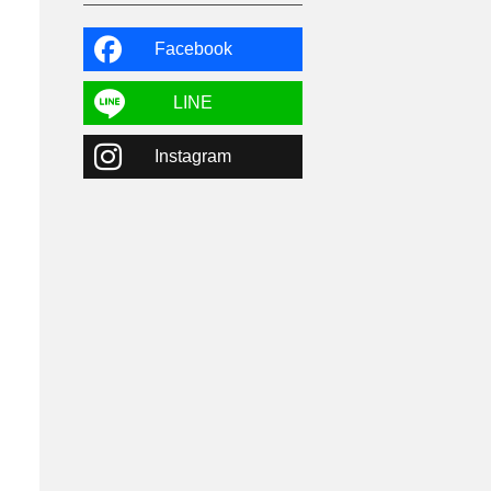
よませ温泉
3
X-JAM高井富士
3
北志賀小丸山
2
Facebook
ゴールデンウィーク
1
春スキー
3
栃木県
7
LINE
マイカー派
8
学生＆卒業旅行
5
Instagram
JSBA
10
竜王スキーパーク
17
斑尾高原
6
現地レポート
61
ショップ
29
ウエア
28
プロから教わる
51
ビギナー・初心者
105
スノーボード ギア
31
スキー場・ゲレンデ情報
116
キッズ・ファミリー
31
日帰り
34
新幹線
8
スノーボーダーおすすめ
90
スキーヤーおすすめ
42
パウダースノー
29