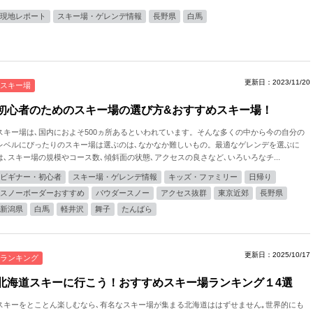
現地レポート
スキー場・ゲレンデ情報
長野県
白馬
更新日：2023/11/20
スキー場
初心者のためのスキー場の選び方&おすすめスキー場！
スキー場は､国内におよそ500ヵ所あるといわれています。そんな多くの中から今の自分の
レベルにぴったりのスキー場は選ぶのは､なかなか難しいもの。最適なゲレンデを選ぶに
は､スキー場の規模やコース数､傾斜面の状態､アクセスの良さなど､いろいろなチ...
ビギナー・初心者
スキー場・ゲレンデ情報
キッズ・ファミリー
日帰り
スノーボーダーおすすめ
パウダースノー
アクセス抜群
東京近郊
長野県
新潟県
白馬
軽井沢
舞子
たんばら
更新日：2025/10/17
ランキング
北海道スキーに行こう！おすすめスキー場ランキング１4選
スキーをとことん楽しむなら､有名なスキー場が集まる北海道ははずせません｡世界的にも