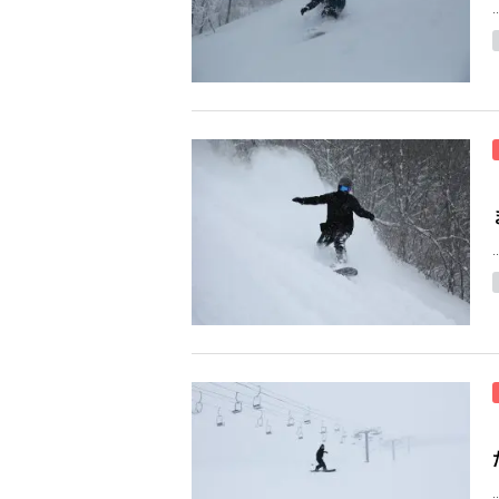
..
..
..