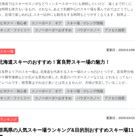
北海道ではスキーやスノボなどウィンタースポーツにも挑戦したいけど、遠くまで行くに
は時間も体力もいるもの。それなら､あえて札幌中心のスキー場を選んでみてはどうでしょ
う。近場で楽しめれば､スキー以外にも観光をする時間もとりやすくなります。効率よ...
ビギナー・初心者
スノーボード ギア
スキー場・ゲレンデ情報
キッズ・ファミリー
スノーボーダーおすすめ
パウダースノー
アクセス抜群
更新日：2022/11/08
スキー場
北海道スキーのおすすめ！富良野スキー場の魅力！
富良野エリアのスキー場は､北海道を代表するスキー場のメッカのひとつです。富良野分地
や十勝学連峰などが広がる景色の美しさ､良質のパウダースノーなどは､どれをとってもハ
イレベルです。積雪量はそれほど多いとは言えませんが、天候が安定していることが...
ビギナー・初心者
スノーボード ギア
スキー場・ゲレンデ情報
キッズ・ファミリー
スノーボーダーおすすめ
パウダースノー
アクセス抜群
更新日：2025/10/15
ランキング
群馬県の人気スキー場ランキング&目的別おすすめスキー場11