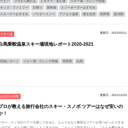
ウエア
プロから教わる
ビギナー・初心者
スキー場・ゲレンデ情報
キッズ・ファミリー
日帰り
新幹線
スノーボーダーおすすめ
スキーヤーおすすめ
パウダースノー
アクセス抜群
東京近郊
長野県
新潟県
更新日：2021/03/11
スキー場
白馬乗鞍温泉スキー場現地レポート2020-2021
.
現地レポート
スキー場・ゲレンデ情報
長野県
白馬
更新日：2021/12/23
お役立ち情報
プロが教える旅行会社のスキー・スノボ ツアーはなぜ安いの
か！
スキー・スノボのツアーを探してみると、とんでもなく格安なツアーが見つかったりする
ものです。そんな時に頭にふとよぎるのが、「えっ！？安すぎない？」「なんか裏がある