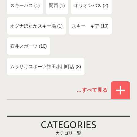
スキーバス
1
関西
1
オリオンバス
2
オグナほたかスキー場
1
スキー ギア
10
石井スポーツ
10
ムラサキスポーツ神田小川町店
8
赤倉温泉スキー場
1
白馬コルチナスキー場
3
爺ガ岳スキー場
2
CATEGORIES
鹿島槍スキー場ファミリーパーク
2
カテゴリ一覧