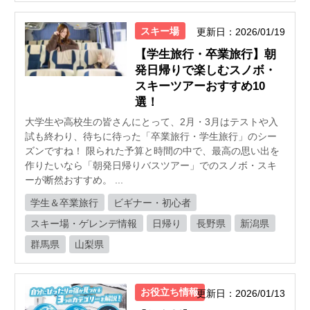
スキー場
更新日：2026/01/19
【学生旅行・卒業旅行】朝
発日帰りで楽しむスノボ・
スキーツアーおすすめ10
選！
大学生や高校生の皆さんにとって、2月・3月はテストや入
試も終わり、待ちに待った「卒業旅行・学生旅行」のシー
ズンですね！ 限られた予算と時間の中で、最高の思い出を
作りたいなら「朝発日帰りバスツアー」でのスノボ・スキ
ーが断然おすすめ。 ...
学生＆卒業旅行
ビギナー・初心者
スキー場・ゲレンデ情報
日帰り
長野県
新潟県
群馬県
山梨県
お役立ち情報
更新日：2026/01/13