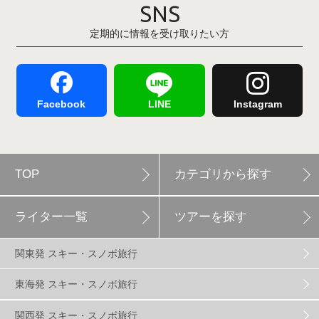
SNS
定期的に情報を受け取りたい方
Hakuba47
1
つがいけマウンテンリゾート
5
舞子スノーリゾート
1
志賀高原
3
Facebook
LINE
Instagram
軽井沢プリンスホテルスキー場
1
TOP
カテゴリから探す
白馬岩岳スノーフィールド
9
ライター一覧
ツアーを探す
エイブル白馬五竜
5
関東発 スキー・スノボ旅行
群馬みなかみほうだいぎスキー場
1
東海発 スキー・スノボ旅行
関西発 スキー・スノボ旅行