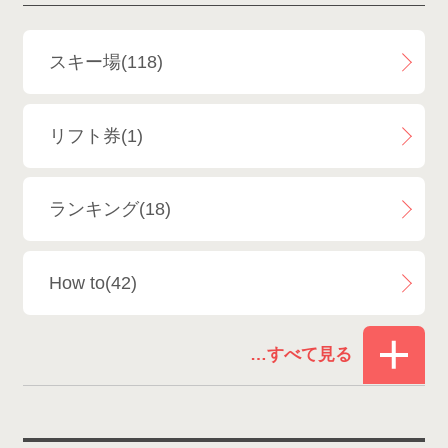
斑尾高原スキー場
4
白馬さのさかスキー場
3
スキー場(118)
白馬八方尾根スキー場
4
リフト券(1)
エイブル白馬五竜＆Hakuba47
6
ランキング(18)
白馬乗鞍温泉スキー場
4
How to(42)
Snowboard Shop F.JANCK
15
お役立ち情報(62)
ウイングヒルズ白鳥リゾート
1
その他(21)
上越国際スキー場
1
戸狩温泉スキー場
2