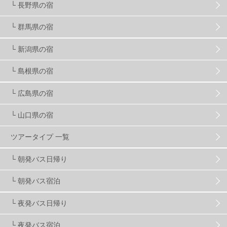
└ 長野県の宿
スノーボード ギア
31
└ 群馬県の宿
└ 新潟県の宿
スキー場・ゲレンデ情報
117
└ 島根県の宿
キッズ・ファミリー
31
日帰り
34
新幹線
8
└ 広島県の宿
└ 山口県の宿
スノーボーダーおすすめ
90
ツアータイプ 一覧
スキーヤーおすすめ
42
パウダースノー
29
└ 朝発バス日帰り
└ 朝発バス宿泊
アクセス抜群
25
東京近郊
11
長野県
78
└ 夜発バス日帰り
新潟県
16
群馬県
17
山梨県
4
└ 夜発バス宿泊