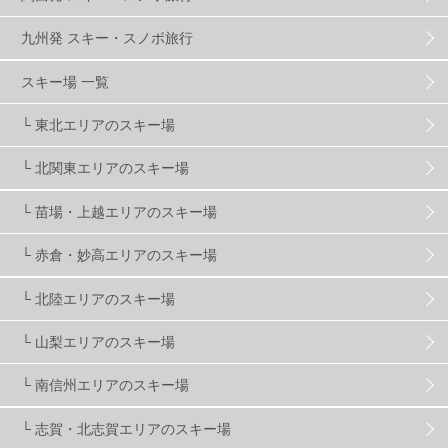
ハンターマウンテン塩原
2
九州発 スキー・スノボ旅行
グランスノー奥伊吹
1
川場スキー場
3
スキー場 一覧
└ 東北エリアのスキー場
関東
5
FUSO SKI & BOOTS TUNE
7
SAJ
4
└ 北関東エリアのスキー場
株式会社アルペン
4
北海道
1
札幌
1
└ 苗場・上越エリアのスキー場
└ 赤倉・妙高エリアのスキー場
滋賀県
2
キャンペーン
5
全国旅行支援
1
└ 北陸エリアのスキー場
長野
16
朝発日帰り
8
初すべり
8
└ 山梨エリアのスキー場
└ 南信州エリアのスキー場
夏のアウトドア
2
ハイキング
1
入笠山
1
└ 志賀・北志賀エリアのスキー場