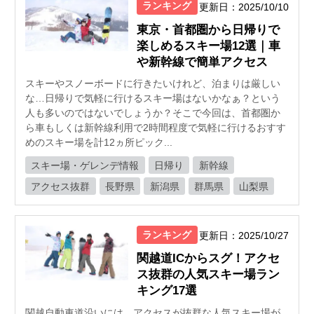
ランキング
更新日：2025/10/10
東京・首都圏から日帰りで
楽しめるスキー場12選｜車
や新幹線で簡単アクセス
スキーやスノーボードに行きたいけれど、泊まりは厳しい
な…日帰りで気軽に行けるスキー場はないかなぁ？という
人も多いのではないでしょうか？そこで今回は、首都圏か
ら車もしくは新幹線利用で2時間程度で気軽に行けるおすす
めのスキー場を計12ヵ所ピック...
スキー場・ゲレンデ情報
日帰り
新幹線
アクセス抜群
長野県
新潟県
群馬県
山梨県
ランキング
更新日：2025/10/27
関越道ICからスグ！アクセ
ス抜群の人気スキー場ラン
キング17選
関越自動車道沿いには、アクセスが抜群な人気スキー場が