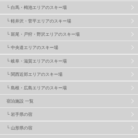
温泉
2
JRSKI
2
よませ温泉
3
└ 白馬・栂池エリアのスキー場
└ 軽井沢・菅平エリアのスキー場
X-JAM高井富士
3
北志賀小丸山
2
└ 斑尾・戸狩・野沢エリアのスキー場
ゴールデンウィーク
1
春スキー
3
栃木県
7
└ 中央道エリアのスキー場
└ 岐阜・滋賀エリアのスキー場
マイカー派
8
学生＆卒業旅行
5
JSBA
10
└ 関西近郊エリアのスキー場
└ 島根・広島エリアのスキー場
竜王スキーパーク
17
斑尾高原
6
宿泊施設 一覧
現地レポート
61
ショップ
29
ウエア
28
└ 岩手県の宿
└ 山形県の宿
プロから教わる
51
ビギナー・初心者
106