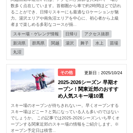
数多く点在しています。首都圏から車で約2時間ほどで訪れ
ることができ、日帰りスキーにも最適なロケーションが魅
力。湯沢エリアや南魚沼エリアを中心に、初心者から上級
者まで楽しめる多彩なコースが揃...
スキー場・ゲレンデ情報
日帰り
アクセス抜群
新潟県
群馬県
関越
湯沢
舞子
水上
苗場
丸沼
その他
更新日：2025/10/24
2025-2026シーズン 早期オ
ープン！関東近郊のおすす
め人気スキー場10選
スキー場のオープンが待ちきれないー。早くオープンする
スキー場はどこー？と気になっている人も多いのではない
でしょうか。 この記事では2025-2026シーズンいち早くオ
ープンする関東近郊のスキー場の情報をご紹介します。※
オープン予定日は積雪...