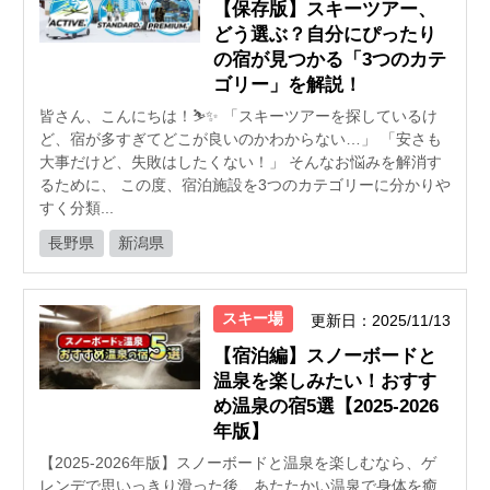
【保存版】スキーツアー、
どう選ぶ？自分にぴったり
の宿が見つかる「3つのカテ
ゴリー」を解説！
皆さん、こんにちは！⛷️✨ 「スキーツアーを探しているけ
ど、宿が多すぎてどこが良いのかわからない…」 「安さも
大事だけど、失敗はしたくない！」 そんなお悩みを解消す
るために、 この度、宿泊施設を3つのカテゴリーに分かりや
すく分類...
長野県
新潟県
スキー場
更新日：2025/11/13
【宿泊編】スノーボードと
温泉を楽しみたい！おすす
め温泉の宿5選【2025-2026
年版】
【2025-2026年版】スノーボードと温泉を楽しむなら、ゲ
レンデで思いっきり滑った後、あたたかい温泉で身体を癒