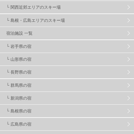
マイカー派
8
学生＆卒業旅行
5
JSBA
10
└ 関西近郊エリアのスキー場
└ 島根・広島エリアのスキー場
竜王スキーパーク
17
斑尾高原
6
宿泊施設 一覧
現地レポート
61
ショップ
29
ウエア
28
└ 岩手県の宿
└ 山形県の宿
プロから教わる
51
ビギナー・初心者
105
└ 長野県の宿
スノーボード ギア
31
└ 群馬県の宿
└ 新潟県の宿
スキー場・ゲレンデ情報
116
└ 島根県の宿
キッズ・ファミリー
31
日帰り
34
新幹線
8
└ 広島県の宿