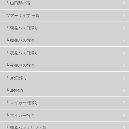
└ 山口県の宿
スノーボーダーおすすめ
90
ツアータイプ 一覧
スキーヤーおすすめ
42
パウダースノー
29
└ 朝発バス日帰り
└ 朝発バス宿泊
アクセス抜群
25
東京近郊
11
長野県
78
└ 夜発バス日帰り
新潟県
16
群馬県
17
山梨県
4
└ 夜発バス宿泊
└ JR日帰り
上信越
7
関越
5
白馬
51
志賀
4
└ JR宿泊
軽井沢
6
湯沢
4
舞子
4
水上
3
└ マイカー日帰り
└ マイカー宿泊
苗場
2
丸沼
5
たんばら
6
└ 朝発バス＋リフト券