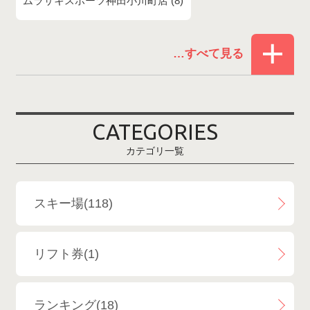
ムラサキスポーツ神田小川町店
8
赤倉温泉スキー場
1
白馬コルチナスキー場
3
爺ガ岳スキー場
2
CATEGORIES
鹿島槍スキー場ファミリーパーク
2
カテゴリ一覧
斑尾高原スキー場
4
白馬さのさかスキー場
3
スキー場(118)
白馬八方尾根スキー場
4
リフト券(1)
エイブル白馬五竜＆Hakuba47
6
ランキング(18)