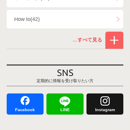
白馬乗鞍温泉スキー場
4
How to(42)
Snowboard Shop F.JANCK
15
お役立ち情報(61)
ウイングヒルズ白鳥リゾート
1
その他(21)
上越国際スキー場
1
戸狩温泉スキー場
2
SNS
定期的に情報を受け取りたい方
Hakuba47
1
つがいけマウンテンリゾート
5
舞子スノーリゾート
1
志賀高原
3
Facebook
LINE
Instagram
軽井沢プリンスホテルスキー場
1