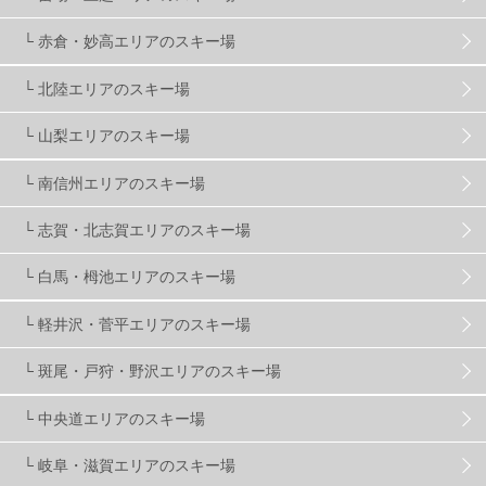
└ 赤倉・妙高エリアのスキー場
滋賀県
2
キャンペーン
5
全国旅行支援
1
└ 北陸エリアのスキー場
長野
16
朝発日帰り
8
初すべり
8
└ 山梨エリアのスキー場
└ 南信州エリアのスキー場
夏のアウトドア
2
ハイキング
1
入笠山
1
└ 志賀・北志賀エリアのスキー場
温泉
2
JRSKI
2
よませ温泉
3
└ 白馬・栂池エリアのスキー場
└ 軽井沢・菅平エリアのスキー場
X-JAM高井富士
3
北志賀小丸山
2
└ 斑尾・戸狩・野沢エリアのスキー場
ゴールデンウィーク
1
春スキー
3
栃木県
7
└ 中央道エリアのスキー場
└ 岐阜・滋賀エリアのスキー場