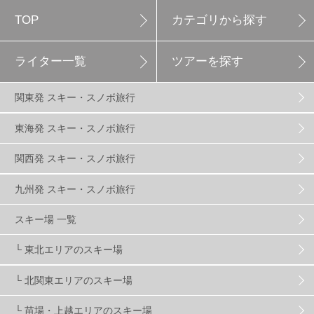
TOP
カテゴリから探す
白馬岩岳スノーフィールド
9
ライター一覧
ツアーを探す
エイブル白馬五竜
5
関東発 スキー・スノボ旅行
群馬みなかみほうだいぎスキー場
1
東海発 スキー・スノボ旅行
関西発 スキー・スノボ旅行
ハンターマウンテン塩原
2
九州発 スキー・スノボ旅行
グランスノー奥伊吹
1
川場スキー場
3
スキー場 一覧
└ 東北エリアのスキー場
関東
5
FUSO SKI & BOOTS TUNE
7
SAJ
4
└ 北関東エリアのスキー場
株式会社アルペン
4
北海道
1
札幌
1
└ 苗場・上越エリアのスキー場