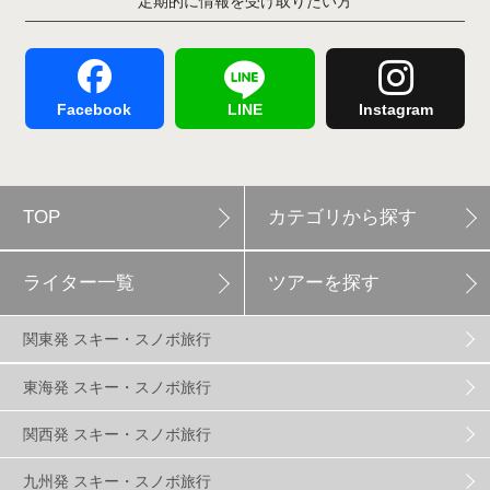
定期的に情報を受け取りたい方
Hakuba47
1
つがいけマウンテンリゾート
5
舞子スノーリゾート
1
志賀高原
3
Facebook
LINE
Instagram
軽井沢プリンスホテルスキー場
1
TOP
カテゴリから探す
白馬岩岳スノーフィールド
9
ライター一覧
ツアーを探す
エイブル白馬五竜
5
関東発 スキー・スノボ旅行
群馬みなかみほうだいぎスキー場
1
東海発 スキー・スノボ旅行
関西発 スキー・スノボ旅行
ハンターマウンテン塩原
2
九州発 スキー・スノボ旅行