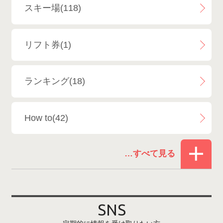
スキー場(118)
白馬八方尾根スキー場
4
リフト券(1)
エイブル白馬五竜＆Hakuba47
6
ランキング(18)
白馬乗鞍温泉スキー場
4
How to(42)
Snowboard Shop F.JANCK
15
お役立ち情報(61)
ウイングヒルズ白鳥リゾート
1
その他(21)
上越国際スキー場
1
戸狩温泉スキー場
2
SNS