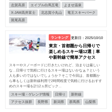
志賀高原
エイブル白馬五竜
よませ温泉
X-JAM高井富士
北志賀小丸山
竜王スキーパーク
斑尾高原
ランキング
更新日：2025/10/10
東京・首都圏から日帰りで
楽しめるスキー場12選｜車
や新幹線で簡単アクセス
スキーやスノーボードに行きたいけれど、泊まりは厳しい
な…日帰りで気軽に行けるスキー場はないかなぁ？という
人も多いのではないでしょうか？そこで今回は、首都圏か
ら車もしくは新幹線利用で2時間程度で気軽に行けるおすす
めのスキー場を計12ヵ所ピック...
スキー場・ゲレンデ情報
日帰り
新幹線
アクセス抜群
長野県
新潟県
群馬県
山梨県