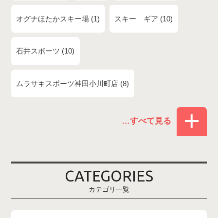
オグナほたかスキー場
1
スキー ギア
10
石井スポーツ
10
ムラサキスポーツ神田小川町店
8
赤倉温泉スキー場
1
白馬コルチナスキー場
3
爺ガ岳スキー場
2
CATEGORIES
鹿島槍スキー場ファミリーパーク
2
カテゴリ一覧
斑尾高原スキー場
4
白馬さのさかスキー場
3