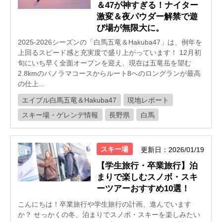
＆47が神すぎる！ナイター
激変＆夜パウダー解禁で遊
び場が無限大に。
2025-2026シーズンの「白馬五竜＆Hakuba47」は、例年を
上回るスピード感と充実度で盛り上がっています！ 12月初
旬にいち早く全面オープンを迎え、現在は五竜岳を望む
2.8kmのパノラマコースからルート8へのロングランが最高
の仕上...
エイブル白馬五竜＆Hakuba47
現地レポート
スキー場・ゲレンデ情報
長野県
白馬
スキー場
更新日：2026/01/19
【学生旅行・卒業旅行】泊
まりで楽しむスノボ・スキ
ーツアーおすすめ10選！
こんにちは！卒業旅行や学生旅行の計画、進んでいます
か？ せっかくの冬、泊まりでスノボ・スキーを楽しみたい