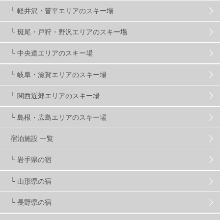
└ 軽井沢・菅平エリアのスキー場
X-JAM高井富士
3
北志賀小丸山
2
└ 斑尾・戸狩・野沢エリアのスキー場
ゴールデンウィーク
1
春スキー
3
栃木県
7
└ 中央道エリアのスキー場
└ 岐阜・滋賀エリアのスキー場
マイカー派
8
学生＆卒業旅行
5
JSBA
10
└ 関西近郊エリアのスキー場
└ 島根・広島エリアのスキー場
竜王スキーパーク
17
斑尾高原
6
宿泊施設 一覧
現地レポート
61
ショップ
29
ウエア
28
└ 岩手県の宿
└ 山形県の宿
プロから教わる
51
ビギナー・初心者
105
└ 長野県の宿
スノーボード ギア
31