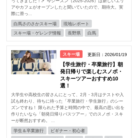
ってきました！🎿 今シーズン（2025-2026）は新しいエリ
アやカフェがオープンしたと聞いていたので、期待大。実
際に滑っ...
白馬さのさかスキー場
現地レポート
スキー場・ゲレンデ情報
長野県
白馬
スキー場
更新日：2026/01/19
【学生旅行・卒業旅行】朝
発日帰りで楽しむスノボ・
スキーツアーおすすめ10
選！
大学生や高校生の皆さんにとって、2月・3月はテストや入
試も終わり、待ちに待った「卒業旅行・学生旅行」のシー
ズンですね！ 限られた予算と時間の中で、最高の思い出を
作りたいなら「朝発日帰りバスツアー」でのスノボ・スキ
ーが断然おすすめ。 ...
学生＆卒業旅行
ビギナー・初心者