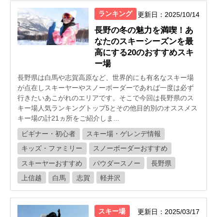
ランキング
更新日：2025/10/14
長野の冬の魅力を満喫！あ
なたのスキーシーズンを最
高にする20のおすすめスキ
ー場
長野県は白馬や志賀高原など、世界的にも有名なスキー場
が点在しスキーヤーやスノーボーダーであれば一度は必ず
行きたいあこがれのエリアです。そこで今回は長野県のス
キー場人気ランキングトップ5とその他目的別のオススメス
キー場の計21ヵ所をご紹介しま...
ビギナー・初心者
スキー場・ゲレンデ情報
キッズ・ファミリー
スノーボーダーおすすめ
スキーヤーおすすめ
パウダースノー
長野県
上信越
白馬
志賀
軽井沢
スキー場
更新日：2025/03/17