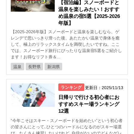
【宿泊編】スノーボードと
温泉を楽しみたい！おすす
め温泉の宿5選【2025-2026
年版】
【2025-2026年版】スノーボードと温泉を楽しむなら、ゲ
レンデで思いっきり滑った後、あたたかい温泉で身体を癒
して、極上のリラックスタイムを満喫したいですね。ここ
では、スノーボード旅行にぴったりな温泉宿5選をご紹介し
ます！お得なリフト券＆...
温泉
長野県
新潟県
ランキング
更新日：2025/11/13
日帰りで行ける初心者にお
すすめスキー場ランキング
12選
“今年こそはスキー・スノーボードを始めたい”という初心者
の皆さんにとって､ひとつのハードルになるのがスキー場選
び。たくさん練習したいけれど､自信がないのでどんなゲレ