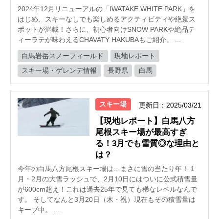
2024年12月リニューアルの「IWATAKE WHITE PARK」を
はじめ、スキーなしでも楽しめるアクティビティや絶景ス
ポットが満載！さらに、初心者向けSNOW PARKや絶品テ
ィーラテが味わえるCHAVATY HAKUBAもご紹介。 ...
白馬岩岳スノーフィールド
現地レポート
スキー場・ゲレンデ情報
長野県
白馬
スキー場
更新日：2025/03/21
【現地レポート】白馬八方
尾根スキー場が最高すぎ
る！3月でも雪質◎な理由と
は？
今年の白馬八方尾根スキー場は…まさに雪の当たり年！ 1
月・2月の大雪ラッシュで、2月10日にはついに公式積雪量
が600cm超え！これは過去25年で見ても稀なレベルなんで
す。 そしてなんと3月20日（木・祝）現在もその積雪量は
キープ中。 ...