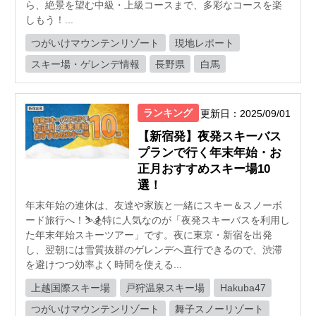
ら、絶景を望む中級・上級コースまで、多彩なコースを楽
しもう！...
つがいけマウンテンリゾート
現地レポート
スキー場・ゲレンデ情報
長野県
白馬
ランキング
更新日：2025/09/01
【新宿発】夜発スキーバス
プランで行く年末年始・お
正月おすすめスキー場10
選！
年末年始の連休は、友達や家族と一緒にスキー＆スノーボ
ード旅行へ！⛷️🏂特に人気なのが「夜発スキーバスを利用し
た年末年始スキーツアー」です。夜に東京・新宿を出発
し、翌朝には雪質抜群のゲレンデへ直行できるので、渋滞
を避けつつ効率よく時間を使える...
上越国際スキー場
戸狩温泉スキー場
Hakuba47
つがいけマウンテンリゾート
舞子スノーリゾート