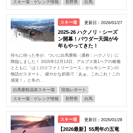
スキー場・ゲレンデ情報
長野県
白馬
スキー場
更新日：2026/01/27
2025-26 ハクノリ・シーズ
ン開幕！パウダー天国が今
年もやってきた！
待ちに待った冬が、ついに白馬乗鞍（通称：ハクノリ）に
降臨しました！ 2025年12月13日、アルプス第1ペアの稼働
とともに「はくのりファミリーコース」から今シーズンの
物語がスタート。 緩やかな斜面で「あぁ、これこれ！この
感覚！」と冬の...
白馬乗鞍温泉スキー場
現地レポート
スキー場・ゲレンデ情報
長野県
白馬
スキー場
更新日：2026/01/28
【2026最新】55周年の五竜