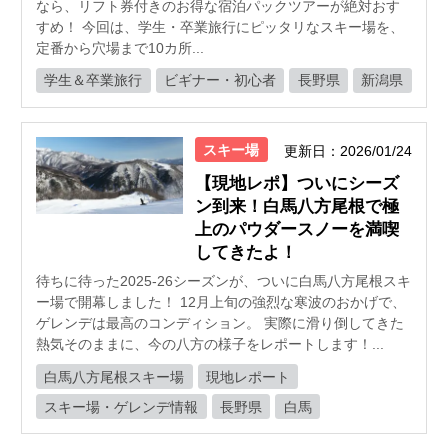
なら、リフト券付きのお得な宿泊パックツアーが絶対おす
すめ！ 今回は、学生・卒業旅行にピッタリなスキー場を、
定番から穴場まで10カ所...
学生＆卒業旅行
ビギナー・初心者
長野県
新潟県
スキー場
更新日：2026/01/24
【現地レポ】ついにシーズ
ン到来！白馬八方尾根で極
上のパウダースノーを満喫
してきたよ！
待ちに待った2025-26シーズンが、ついに白馬八方尾根スキ
ー場で開幕しました！ 12月上旬の強烈な寒波のおかげで、
ゲレンデは最高のコンディション。 実際に滑り倒してきた
熱気そのままに、今の八方の様子をレポートします！...
白馬八方尾根スキー場
現地レポート
スキー場・ゲレンデ情報
長野県
白馬