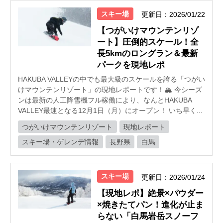
スキー場
更新日：2026/01/22
【つがいけマウンテンリゾ
ート】圧倒的スケール！全
長5kmのロングラン＆最新
パークを現地レポ
HAKUBA VALLEYの中でも最大級のスケールを誇る「つがい
けマウンテンリゾート」の現地レポートです！🏔️ 今シーズ
ンは最新の人工降雪機フル稼働により、なんとHAKUBA
VALLEY最速となる12月1日（月）にオープン！ いち早く...
つがいけマウンテンリゾート
現地レポート
スキー場・ゲレンデ情報
長野県
白馬
スキー場
更新日：2026/01/24
【現地レポ】絶景×パウダー
×焼きたてパン！進化が止ま
らない「白馬岩岳スノーフ