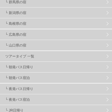
└ 群馬県の宿
└ 新潟県の宿
スキー場・ゲレンデ情報
116
└ 島根県の宿
キッズ・ファミリー
31
日帰り
34
新幹線
8
└ 広島県の宿
└ 山口県の宿
スノーボーダーおすすめ
90
ツアータイプ 一覧
スキーヤーおすすめ
42
パウダースノー
29
└ 朝発バス日帰り
└ 朝発バス宿泊
アクセス抜群
25
東京近郊
11
長野県
78
└ 夜発バス日帰り
新潟県
16
群馬県
17
山梨県
4
└ 夜発バス宿泊
└ JR日帰り