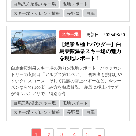
白馬八方尾根スキー場
現地レポート
スキー場・ゲレンデ情報
長野県
白馬
スキー場
更新日：2025/03/20
【絶景＆極上パウダー】白
馬乗鞍温泉スキー場の魅力
を現地レポート！
白馬乗鞍温泉スキー場の魅力を現地レポート！バックカン
トリーの玄関口「アルプス第11ペア」、初級者も挑戦しや
すいクロスコース、そして話題の雪上バギーなど、今シー
ズンならではの楽しみ方を徹底解説。 絶景＆極上パウダー
が待つハクノリで、特別な冬...
白馬乗鞍温泉スキー場
現地レポート
スキー場・ゲレンデ情報
長野県
白馬
1
2
3
4
5
→