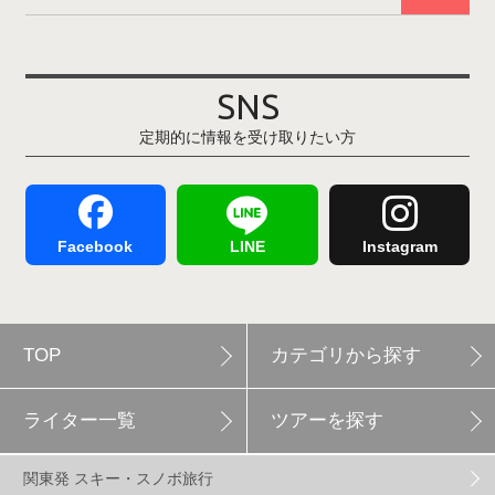
その他(21)
上越国際スキー場
1
戸狩温泉スキー場
2
SNS
定期的に情報を受け取りたい方
Hakuba47
1
つがいけマウンテンリゾート
5
舞子スノーリゾート
1
志賀高原
3
Facebook
LINE
Instagram
軽井沢プリンスホテルスキー場
1
TOP
カテゴリから探す
白馬岩岳スノーフィールド
9
ライター一覧
ツアーを探す
エイブル白馬五竜
5
関東発 スキー・スノボ旅行