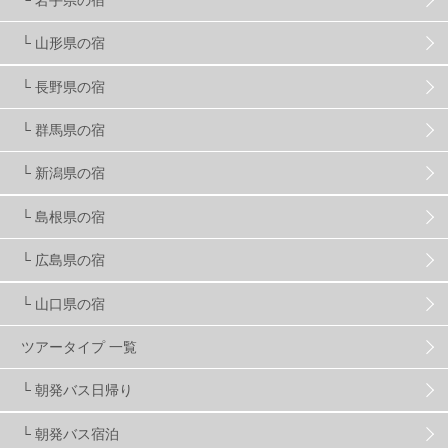
└ 山形県の宿
プロから教わる
51
ビギナー・初心者
105
└ 長野県の宿
スノーボード ギア
31
└ 群馬県の宿
└ 新潟県の宿
スキー場・ゲレンデ情報
116
└ 島根県の宿
キッズ・ファミリー
31
日帰り
34
新幹線
8
└ 広島県の宿
└ 山口県の宿
スノーボーダーおすすめ
90
ツアータイプ 一覧
スキーヤーおすすめ
42
パウダースノー
29
└ 朝発バス日帰り
└ 朝発バス宿泊
アクセス抜群
25
東京近郊
11
長野県
78