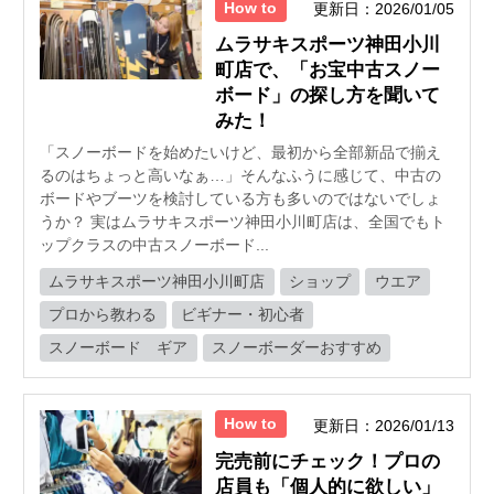
How to
更新日：2026/01/05
ムラサキスポーツ神田小川
町店で、「お宝中古スノー
ボード」の探し方を聞いて
みた！
「スノーボードを始めたいけど、最初から全部新品で揃え
るのはちょっと高いなぁ…」そんなふうに感じて、中古の
ボードやブーツを検討している方も多いのではないでしょ
うか？ 実はムラサキスポーツ神田小川町店は、全国でもト
ップクラスの中古スノーボード...
ムラサキスポーツ神田小川町店
ショップ
ウエア
プロから教わる
ビギナー・初心者
スノーボード ギア
スノーボーダーおすすめ
How to
更新日：2026/01/13
完売前にチェック！プロの
店員も「個人的に欲しい」