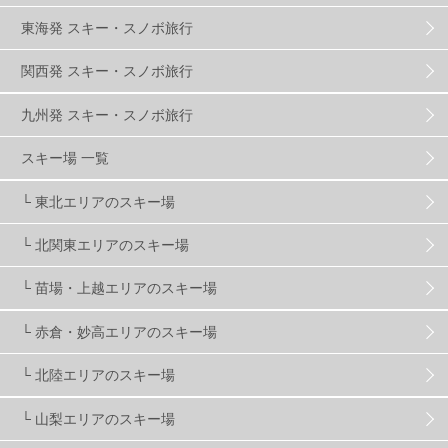
群馬みなかみほうだいぎスキー場
1
東海発 スキー・スノボ旅行
関西発 スキー・スノボ旅行
ハンターマウンテン塩原
2
九州発 スキー・スノボ旅行
グランスノー奥伊吹
1
川場スキー場
3
スキー場 一覧
└ 東北エリアのスキー場
関東
5
FUSO SKI & BOOTS TUNE
7
SAJ
4
└ 北関東エリアのスキー場
株式会社アルペン
4
北海道
1
札幌
1
└ 苗場・上越エリアのスキー場
└ 赤倉・妙高エリアのスキー場
滋賀県
2
キャンペーン
5
全国旅行支援
1
└ 北陸エリアのスキー場
長野
16
朝発日帰り
8
初すべり
8
└ 山梨エリアのスキー場