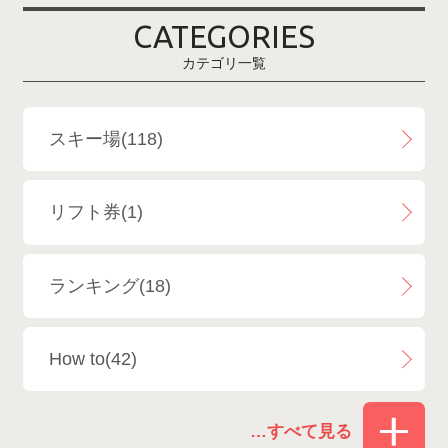
CATEGORIES
鹿島槍スキー場ファミリーパーク
2
カテゴリ一覧
斑尾高原スキー場
4
白馬さのさかスキー場
3
スキー場(118)
白馬八方尾根スキー場
4
リフト券(1)
エイブル白馬五竜＆Hakuba47
6
ランキング(18)
白馬乗鞍温泉スキー場
4
How to(42)
Snowboard Shop F.JANCK
15
お役立ち情報(61)
ウイングヒルズ白鳥リゾート
1