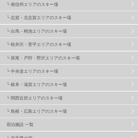
└ 南信州エリアのスキー場
夏のアウトドア
2
ハイキング
1
入笠山
1
└ 志賀・北志賀エリアのスキー場
温泉
2
JRSKI
2
よませ温泉
3
└ 白馬・栂池エリアのスキー場
└ 軽井沢・菅平エリアのスキー場
X-JAM高井富士
3
北志賀小丸山
2
└ 斑尾・戸狩・野沢エリアのスキー場
ゴールデンウィーク
1
春スキー
3
栃木県
7
└ 中央道エリアのスキー場
└ 岐阜・滋賀エリアのスキー場
マイカー派
8
学生＆卒業旅行
5
JSBA
10
└ 関西近郊エリアのスキー場
└ 島根・広島エリアのスキー場
竜王スキーパーク
17
斑尾高原
6
宿泊施設 一覧
現地レポート
61
ショップ
29
ウエア
28
└ 岩手県の宿