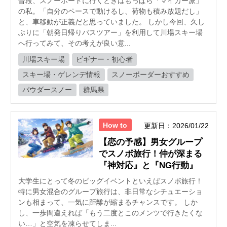
普段、スノーボードに行くときはもっぱら「マイカー派」
の私。「自分のペースで動けるし、荷物も積み放題だし」
と、車移動が正義だと思っていました。 しかし今回、久し
ぶりに「朝発日帰りバスツアー」を利用して川場スキー場
へ行ってみて、その考えが良い意...
川場スキー場
ビギナー・初心者
スキー場・ゲレンデ情報
スノーボーダーおすすめ
パウダースノー
群馬県
How to
更新日：2026/01/22
【恋の予感】男女グループ
でスノボ旅行！仲が深まる
『神対応』と『NG行動』
大学生にとって冬のビッグイベントといえばスノボ旅行！
特に男女混合のグループ旅行は、非日常なシチュエーショ
ンも相まって、一気に距離が縮まるチャンスです。 しか
し、一歩間違えれば「もう二度とこのメンツで行きたくな
い…」と空気を凍らせてしま...