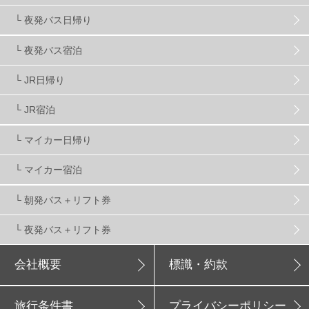
└ 夜発バス日帰り
新潟県
16
群馬県
17
山梨県
4
└ 夜発バス宿泊
└ JR日帰り
上信越
7
関越
5
白馬
51
志賀
4
└ JR宿泊
軽井沢
6
湯沢
4
舞子
4
水上
3
└ マイカー日帰り
└ マイカー宿泊
苗場
2
丸沼
5
たんばら
6
└ 朝発バス＋リフト券
└ 夜発バス＋リフト券
会社概要
標識・約款
旅行条件書
プライバシーポリシー