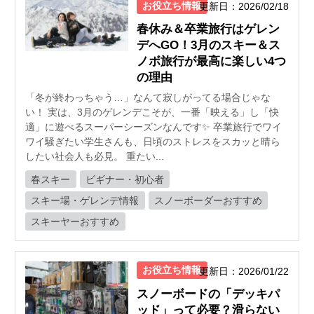
お役立ち情報
更新日：2026/02/18
春休み＆卒業旅行はゲレン
デへGO！3月のスキー＆ス
ノボ旅行が最高に楽しい4つ
の理由
「冬が終わっちゃう…」なんて寂しがってる場合じゃな
い！ 実は、3月のゲレンデこそが、一番「映える」し「快
適」に遊べるスーパーシーズンなんです✨ 卒業旅行でワイ
ワイ騒ぎたい学生さんも、日頃のストレスをスカッと晴ら
したい社会人も必見。 重たい...
春スキー
ビギナー・初心者
スキー場・ゲレンデ情報
スノーボーダーおすすめ
スキーヤーおすすめ
お役立ち情報
更新日：2026/01/22
スノーボードの「デッキパ
ッド」って必要？滑らない