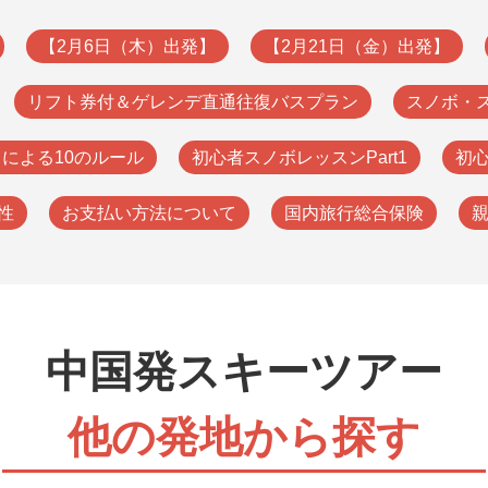
【2月6日（木）出発】
【2月21日（金）出発】
リフト券付＆ゲレンデ直通往復バスプラン
スノボ・
）による10のルール
初心者スノボレッスンPart1
初心
性
お支払い方法について
国内旅行総合保険
親
中国発スキーツアー
他の発地から探す