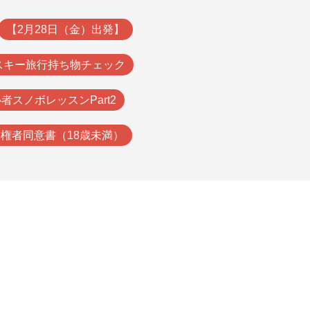
【2月28日（金）出発】
スキー旅行持ち物チェック
者スノボレッスンPart2
権者同意書（18歳未満）