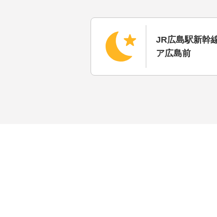
宿泊先はお
入れのリフ
行が楽しめ
JR広島駅新幹
バス＆リフ
ア広島前
宿泊先はお
入れのリフ
行が楽しめ