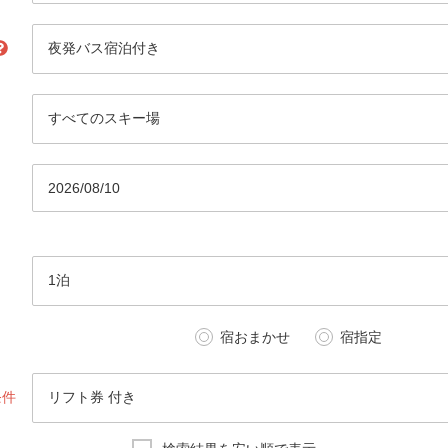
日帰り）
合場所を出発して、当日中に帰着するツアーです。出発
込可能です。
宿泊）
合場所を出発して、スキー場で滑って宿泊するツアーで
お昼頃にスキー場に到着します。出発前日まで申込可能
日帰り）
宿おまかせ
宿指定
バスに乗って、早朝スキー場に到着し、当日中に帰着す
。朝からガッツリ滑れます。当日19：00まで申込可
条件
宿泊）
バスに乗って、早朝スキー場に到着し、宿泊するツアー