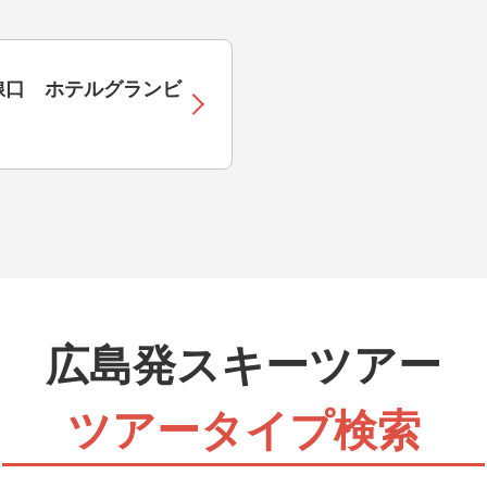
客様おまかせ！往復の朝発バスとオリオンツアー独自仕
ト券が付いています。帰りの日程も選べるので自由な旅
ます。
線口 ホテルグランビ
ト券（宿泊）
客様おまかせ！往復の夜発バスとオリオンツアー独自仕
ト券が付いています。帰りの日程も選べるので自由な旅
ます。
広島発スキーツアー
ツアータイプ検索