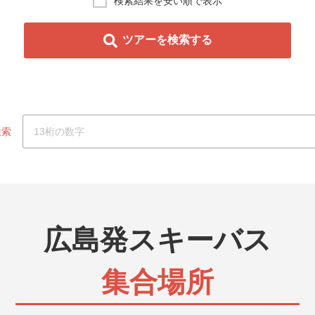
検索結果を安い順で表示
ガッツリ滑れます。当日19：00まで申込可能です。
ツアーを検索する
）
駅から出発するJR・新幹線に乗ってスキー場に行く日
＆スノボ旅行です。出発時間も選ぶことが出来ます。
駅から出発するJR・新幹線に乗ってスキー場に行く宿
ー＆スノボ旅行です。出発時間も選ぶことが出来ます。
検索
日帰り）
お客様おまかせ！オリオンツアー独自仕入れのリフト券
のお得なチケットがセットになったお得な日帰りツアー
広島発スキーバス
宿泊）
お客様おまかせ！オリオンツアー独自仕入れのリフト券
のお得なチケットがセットになったお得な日帰りツアー
集合場所
ト券（日帰り）