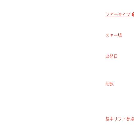
ツアータイプ
スキー場
朝発バス（
早朝バス集
前日まで申
出発日
朝発バス（
早朝バス集
す。初日は
泊数
です。
夜発バス（
夜出発する
るプランです
能です。
基本リフト券
夜発バス（
夜出発する