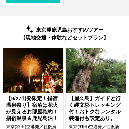
東京発鹿児島おすすめツアー
【現地交通・体験などセットプラン】
【9/27出発限定！指宿
【屋久島】ガイドと行
温泉祭り】宿泊は花火
く縄文杉トレッキング
が見えるお部屋確約！
付！おトクなレンタル
指宿温泉＆鹿児島泊！
装備付も設定あり。
東京(羽田)空港発／往復鹿
東京(羽田)空港発／往復鹿