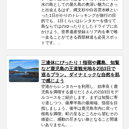
水の島としての屋久島の奥深い魅力にきっ
と出会えるはず。縄文杉や白谷雲水峡とい
った1日がかりのトレッキングが旅行の目
的でも、1日くらいはレンタカーを借りて
島ならではのゆったりとしたドライブに出
かけよう。世界遺産登録エリア内を車で唯
一走ることができる西部林道も必見スポッ
トです。...
三連休にぴったり！指宿や霧島、知覧
など鹿児島の王道観光地を2泊3日で
巡るプラン。ダイナミックな自然を肌
で感じよう
空港からレンタカーを利用し、効率良く鹿
児島を満喫する盛りだくさんの2泊3日モデ
ルコースをご紹介します。まずは知覧に寄
り道しつつ、薩摩半島の最南端、指宿を目
指しましょう。後半は鹿児島市内に戻って
桜島を満喫。町の至るところから望むその
雄姿に、感動の尽きない旅となること間違
いありません。...