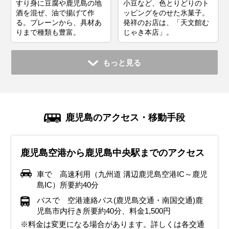
すり身に豆腐や鹿児島の地
小豆など、色とりどりのト
酒を混ぜ、油で揚げて作
ッピングをのせた氷菓子。
る。プレーンから、具材あ
発祥のお店は、「天文館む
りまで種類も豊富。
じゃき本店」。
もっと見る
鹿児島のアクセス・移動手段
鹿児島空港から鹿児島中央駅までのアクセス
車で 高速利用（九州道 溝辺鹿児島空港IC～鹿児
島IC）所要約40分
バスで 空港連絡バス(鹿児島交通・南国交通)鹿
児島市内行き所要約40分、料金1,500円
※料金は変更になる場合があります。詳しくは各交通