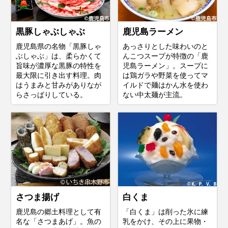
黒豚しゃぶしゃぶ
鹿児島ラーメン
鹿児島県の名物「黒豚しゃ
あっさりとした味わいのと
ぶしゃぶ」は、柔らかくて
んこつスープが特徴の「鹿
旨味が濃厚な黒豚の特性を
児島ラーメン」。スープに
最大限に引き出す料理。肉
は鶏ガラや野菜を使ってマ
はうまみと甘みがありなが
イルドで麺はかん水を使わ
らさっぱりしている。
ない中太麺が主流。
さつま揚げ
白くま
鹿児島の郷土料理として有
「白くま」は削った氷に練
名な「さつまあげ」。魚の
乳をかけ、その上に果物・