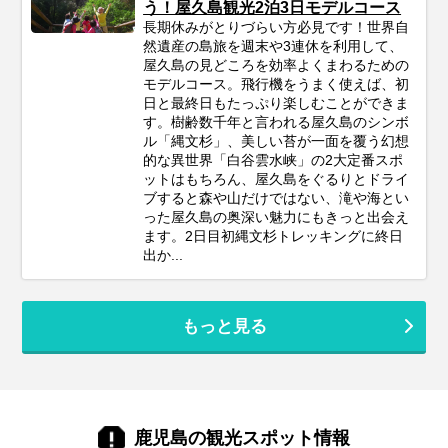
う！屋久島観光2泊3日モデルコース
長期休みがとりづらい方必見です！世界自
然遺産の島旅を週末や3連休を利用して、
屋久島の見どころを効率よくまわるための
モデルコース。飛行機をうまく使えば、初
日と最終日もたっぷり楽しむことができま
す。樹齢数千年と言われる屋久島のシンボ
ル「縄文杉」、美しい苔が一面を覆う幻想
的な異世界「白谷雲水峡」の2大定番スポ
ットはもちろん、屋久島をぐるりとドライ
ブすると森や山だけではない、滝や海とい
った屋久島の奥深い魅力にもきっと出会え
ます。2日目初縄文杉トレッキングに終日
出か...
もっと見る
鹿児島の観光スポット情報