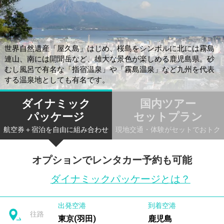
世界自然遺産「屋久島」はじめ、桜島をシンボルに北には霧島
連山、南には開聞岳など、雄大な景色が楽しめる鹿児島県。砂
むし風呂で有名な「指宿温泉」や「霧島温泉」など九州を代表
する温泉地としても有名です。
ダイナミック
国内ツアー
パッケージ
セットプラン
航空券＋宿泊を自由に組み合わせ
現地交通・体験がセットでおトク
オプションでレンタカー予約も可能
ダイナミックパッケージとは？
出発空港
到着空港
往路
東京(羽田)
鹿児島