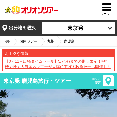
メニュー
東京発
出発地を選択
国内ツアー
九州
鹿児島
おトクな情報
【9～11月出発タイムセール】9/7(月)までの期間限定！飛行
機で行く人気国内ツアーが大幅値下げ！秋旅セール開催中！
エリア
東京発 鹿児島旅行・ツアー
変更