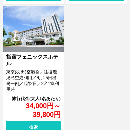
指宿フェニックスホテ
ル
東京(羽田)空港発／往復鹿
児島空港利用／9月25日出
発一例／1泊2日／2名1室利
用時
34,000
円
～
39,800
円
検索