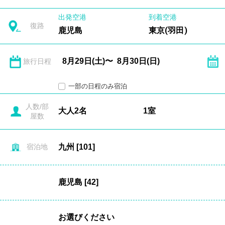
出発空港
到着空港
復路
鹿児島
東京(羽田)
旅行日程
一部の日程のみ宿泊
人数/部
屋数
宿泊地