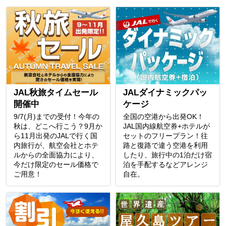
JAL秋旅タイムセール
JALダイナミックパッ
開催中
ケージ
9/7(月)までの受付！今年の
全国の空港から出発OK！
秋は、どこへ行こう？9月か
JAL国内線航空券+ホテルが
ら11月出発のJALで行く国
セットのフリープラン！往
内旅行が、航空会社とホテ
路と復路で違う空港を利用
ルからの全面協力により、
したり、旅行中の1泊だけ宿
今だけ限定のセール価格で
泊を手配するなどアレンジ
ご用意！
自在。