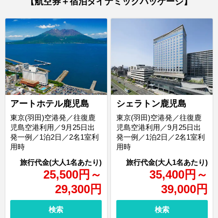
【航空券＋宿泊ダイナミックパッケージ】
アートホテル鹿児島
シェラトン鹿児島
東京(羽田)空港発／往復鹿
東京(羽田)空港発／往復鹿
児島空港利用／9月25日出
児島空港利用／9月25日出
発一例／1泊2日／2名1室利
発一例／1泊2日／2名1室利
用時
用時
25,500
円
～
35,400
円
～
29,300
円
39,000
円
検索
検索