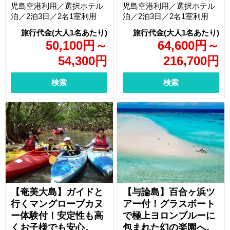
児島空港利用／選択ホテル
児島空港利用／選択ホテル
泊／2泊3日／2名1室利用
泊／2泊3日／2名1室利用
50,100
円
～
64,600
円
～
54,300
円
216,700
円
検索
検索
【奄美大島】ガイドと
【与論島】百合ヶ浜ツ
行くマングローブカヌ
アー付！グラスボート
ー体験付！安定性も高
で極上ヨロンブルーに
くお子様でも安心。
包まれた幻の楽園へ。