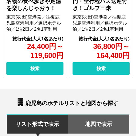
名物の食べ歩きや足湯
円・全行程バス送迎付
を楽しんじゃおう！
き！ゴルフ三昧
東京(羽田)空港発／往復鹿
東京(羽田)空港発／往復鹿
児島空港利用／選択ホテル
児島空港利用／選択ホテル
泊／1泊2日／2名1室利用
泊／1泊2日／2名1室利用
24,400
円
～
36,800
円
～
119,600
円
164,400
円
検索
検索
鹿児島のホテルリストと地図から探す
リスト形式で表示
地図で表示