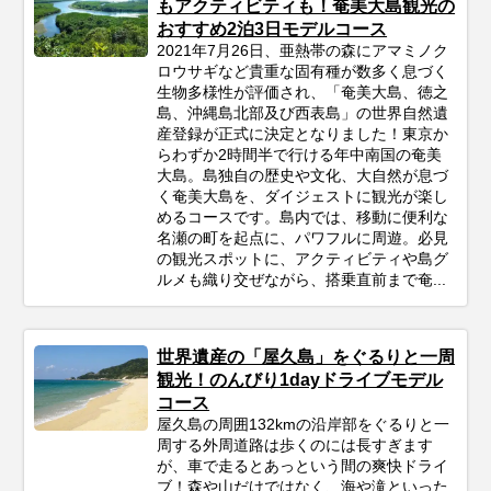
もアクティビティも！奄美大島観光の
おすすめ2泊3日モデルコース
2021年7月26日、亜熱帯の森にアマミノク
ロウサギなど貴重な固有種が数多く息づく
生物多様性が評価され、「奄美大島、徳之
島、沖縄島北部及び西表島」の世界自然遺
産登録が正式に決定となりました！東京か
らわずか2時間半で行ける年中南国の奄美
大島。島独自の歴史や文化、大自然が息づ
く奄美大島を、ダイジェストに観光が楽し
めるコースです。島内では、移動に便利な
名瀬の町を起点に、パワフルに周遊。必見
の観光スポットに、アクティビティや島グ
ルメも織り交ぜながら、搭乗直前まで奄...
世界遺産の「屋久島」をぐるりと一周
観光！のんびり1dayドライブモデル
コース
屋久島の周囲132kmの沿岸部をぐるりと一
周する外周道路は歩くのには長すぎます
が、車で走るとあっという間の爽快ドライ
ブ！森や山だけではなく、海や滝といった