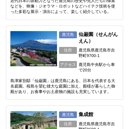
近代日本の原動力となった鹿児島の歴史や先人たちの偉業
などを、映像・ジオラマ・ロボットなどハイテク技術を使
った多彩な展示・演出によって、楽しく紹介している。
仙巌園（せんがん
鹿児島
えん）
住所
鹿児島県鹿児島市吉
野町9700-1
アクセス
鹿児島中央駅から車
で20分
島津家別邸「仙巌園」は鹿児島にある、日本を代表する大
名庭園。桜島を望む雄大な庭園に加え、殿様が暮らした御
殿があり、お食事やお土産物の施設も充実しています。
集成館
鹿児島
住所
鹿児島県鹿児島市吉