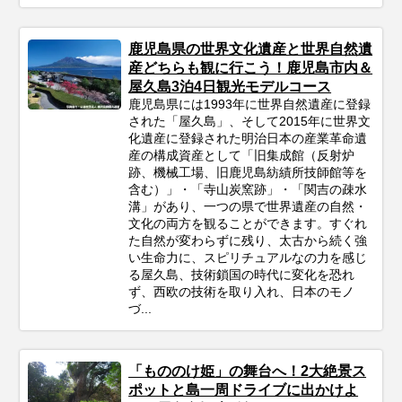
鹿児島県の世界文化遺産と世界自然遺
産どちらも観に行こう！鹿児島市内＆
屋久島3泊4日観光モデルコース
鹿児島県には1993年に世界自然遺産に登録
された「屋久島」、そして2015年に世界文
化遺産に登録された明治日本の産業革命遺
産の構成資産として「旧集成館（反射炉
跡、機械工場、旧鹿児島紡績所技師館等を
含む）」・「寺山炭窯跡」・「関吉の疎水
溝」があり、一つの県で世界遺産の自然・
文化の両方を観ることができます。すぐれ
た自然が変わらずに残り、太古から続く強
い生命力に、スピリチュアルなの力を感じ
る屋久島、技術鎖国の時代に変化を恐れ
ず、西欧の技術を取り入れ、日本のモノ
づ...
「もののけ姫」の舞台へ！2大絶景ス
ポットと島一周ドライブに出かけよ