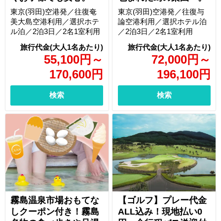
東京(羽田)空港発／往復奄
東京(羽田)空港発／往復与
美大島空港利用／選択ホテ
論空港利用／選択ホテル泊
ル泊／2泊3日／2名1室利用
／2泊3日／2名1室利用
55,100
円
～
72,000
円
～
170,600
円
196,100
円
検索
検索
霧島温泉市場おもてな
【ゴルフ】プレー代金
しクーポン付き！霧島
ALL込み！現地払い0