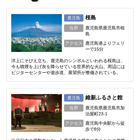
桜島
鹿児島
住所
鹿児島県鹿児島市桜
島
アクセス
鹿児島港よりフェリ
ーで15分
洋上にそびえ立ち、鹿児島のシンボルといわれる桜島は、
今も噴煙を上げ灰を降らせている世界的な火山。周辺には
ビジターセンターや遊歩道、展望所が整備されている。
維新ふるさと館
鹿児島
住所
鹿児島県鹿児島市加
治屋町23-1
アクセス
鹿児島中央駅から徒
歩で8分