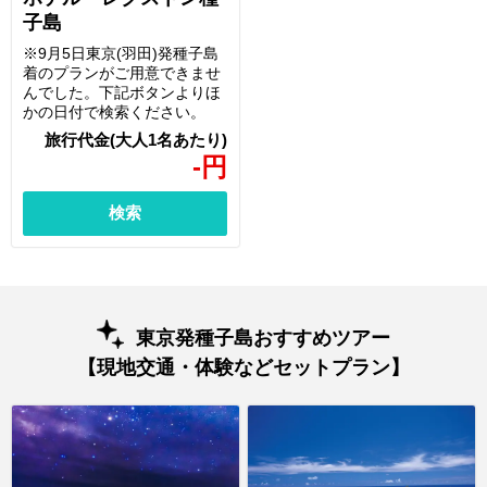
子島
※9月5日東京(羽田)発種子島
着のプランがご用意できませ
んでした。下記ボタンよりほ
かの日付で検索ください。
-
円
検索
東京発種子島おすすめツアー
【現地交通・体験などセットプラン】