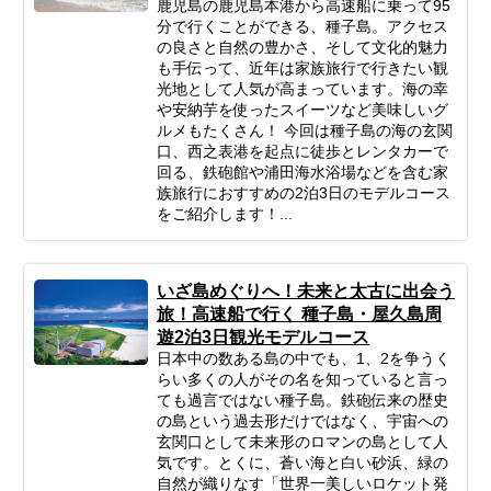
鹿児島の鹿児島本港から高速船に乗って95
分で行くことができる、種子島。アクセス
の良さと自然の豊かさ、そして文化的魅力
も手伝って、近年は家族旅行で行きたい観
光地として人気が高まっています。海の幸
や安納芋を使ったスイーツなど美味しいグ
ルメもたくさん！ 今回は種子島の海の玄関
口、西之表港を起点に徒歩とレンタカーで
回る、鉄砲館や浦田海水浴場などを含む家
族旅行におすすめの2泊3日のモデルコース
をご紹介します！...
いざ島めぐりへ！未来と太古に出会う
旅！高速船で行く 種子島・屋久島周
遊2泊3日観光モデルコース
日本中の数ある島の中でも、1、2を争うく
らい多くの人がその名を知っていると言っ
ても過言ではない種子島。鉄砲伝来の歴史
の島という過去形だけではなく、宇宙への
玄関口として未来形のロマンの島として人
気です。とくに、蒼い海と白い砂浜、緑の
自然が織りなす「世界一美しいロケット発