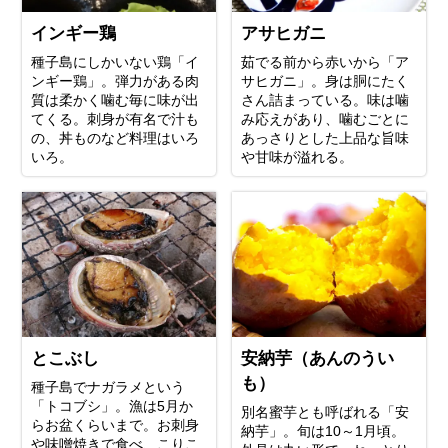
インギー鶏
アサヒガニ
種子島にしかいない鶏「イ
茹でる前から赤いから「ア
ンギー鶏」。弾力がある肉
サヒガニ」。身は胴にたく
質は柔かく噛む毎に味が出
さん詰まっている。味は噛
てくる。刺身が有名で汁も
み応えがあり、噛むごとに
の、丼ものなど料理はいろ
あっさりとした上品な旨味
いろ。
や甘味が溢れる。
とこぶし
安納芋（あんのうい
も）
種子島でナガラメという
「トコブシ」。漁は5月か
別名蜜芋とも呼ばれる「安
らお盆くらいまで。お刺身
納芋」。 旬は10～1月頃。
や味噌焼きで食べ、こりこ