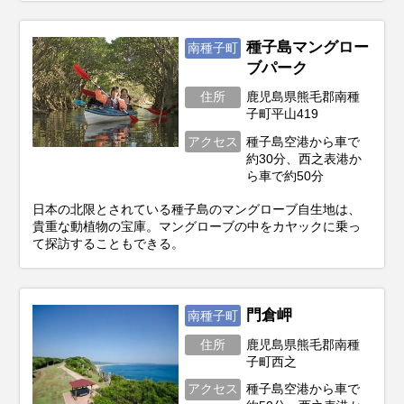
種子島マングロー
南種子町
ブパーク
住所
鹿児島県熊毛郡南種
子町平山419
アクセス
種子島空港から車で
約30分、西之表港か
ら車で約50分
日本の北限とされている種子島のマングローブ自生地は、
貴重な動植物の宝庫。マングローブの中をカヤックに乗っ
て探訪することもできる。
門倉岬
南種子町
住所
鹿児島県熊毛郡南種
子町西之
アクセス
種子島空港から車で