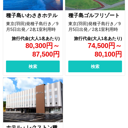
種子島いわさきホテル
種子島ゴルフリゾート
東京(羽田)発種子島行き／9
東京(羽田)発種子島行き／9
月5日出発／2名1室利用時
月5日出発／2名1室利用時
80,300
円
～
74,500
円
～
87,500
円
80,100
円
検索
検索
ホテル・レクストン種