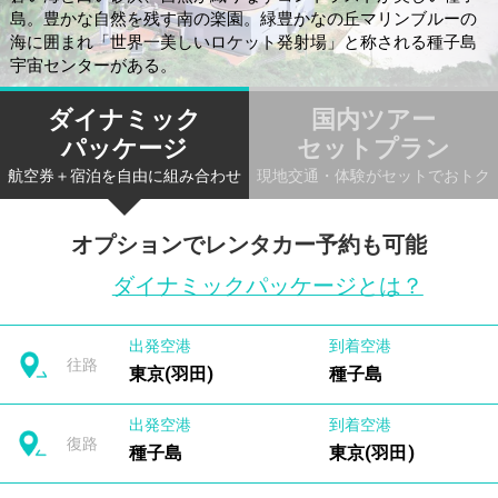
島。豊かな自然を残す南の楽園。緑豊かなの丘マリンブルーの
海に囲まれ「世界一美しいロケット発射場」と称される種子島
宇宙センターがある。
ダイナミック
国内ツアー
パッケージ
セットプラン
航空券＋宿泊を自由に組み合わせ
現地交通・体験がセットでおトク
オプションでレンタカー予約も可能
ダイナミックパッケージとは？
出発空港
到着空港
往路
東京(羽田)
種子島
出発空港
到着空港
復路
種子島
東京(羽田)