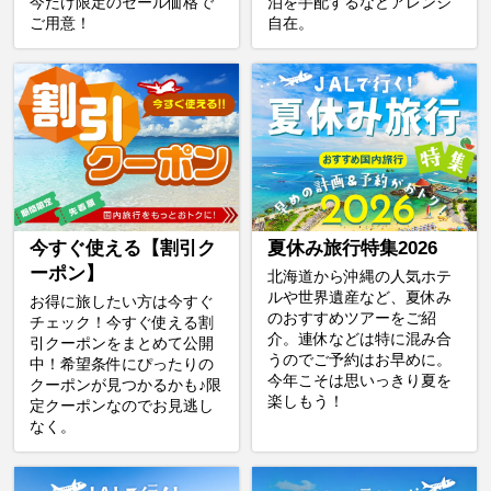
今だけ限定のセール価格で
泊を手配するなどアレンジ
ご用意！
自在。
今すぐ使える【割引ク
夏休み旅行特集2026
ーポン】
北海道から沖縄の人気ホテ
ルや世界遺産など、夏休み
お得に旅したい方は今すぐ
のおすすめツアーをご紹
チェック！今すぐ使える割
介。連休などは特に混み合
引クーポンをまとめて公開
うのでご予約はお早めに。
中！希望条件にぴったりの
今年こそは思いっきり夏を
クーポンが見つかるかも♪限
楽しもう！
定クーポンなのでお見逃し
なく。