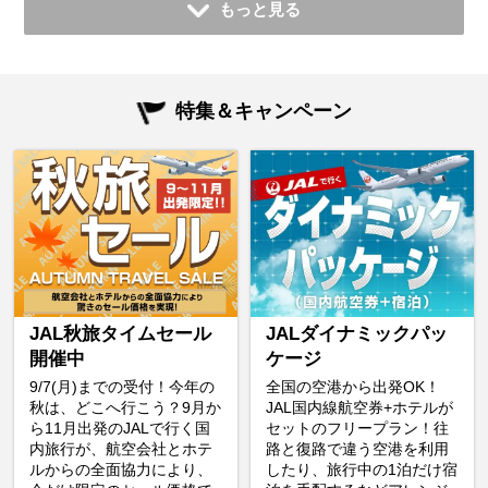
もっと見る
特集＆キャンペーン
JAL秋旅タイムセール
JALダイナミックパッ
開催中
ケージ
9/7(月)までの受付！今年の
全国の空港から出発OK！
秋は、どこへ行こう？9月か
JAL国内線航空券+ホテルが
ら11月出発のJALで行く国
セットのフリープラン！往
内旅行が、航空会社とホテ
路と復路で違う空港を利用
ルからの全面協力により、
したり、旅行中の1泊だけ宿