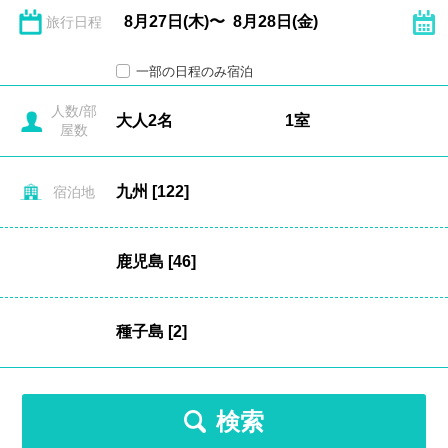
旅行日程
一部の日程のみ宿泊
人数/部
屋数
宿泊地
検索