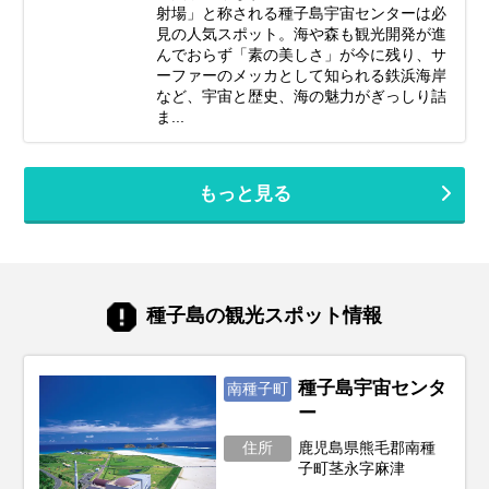
射場」と称される種子島宇宙センターは必
見の人気スポット。海や森も観光開発が進
んでおらず「素の美しさ」が今に残り、サ
ーファーのメッカとして知られる鉄浜海岸
など、宇宙と歴史、海の魅力がぎっしり詰
ま...
もっと見る
種子島の観光スポット情報
種子島宇宙センタ
南種子町
ー
住所
鹿児島県熊毛郡南種
子町茎永字麻津