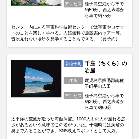
アクセス
種子島空港から車で
約50分、西之表港か
ら車で約75分
センター内にある宇宙科学技術センターでは宇宙やロケッ
トのことを楽しく学べる。入館無料で施設案内ツアー等、
普段見れない場所を見学することもできる。（要予約）
千座（ちくら）の
南種子町
岩屋
住所
鹿児島県熊毛郡南種
子町平山広田
アクセス
種子島空港から車で
約30分、西之表港か
ら車で約60分
太平洋の荒波が造った海蝕洞窟。1000人もの人が座れる広
さがあるという意味でこの名がついた。干潮時には洞窟の
奥まで入ることができ、SNS映えスポットとして人気。