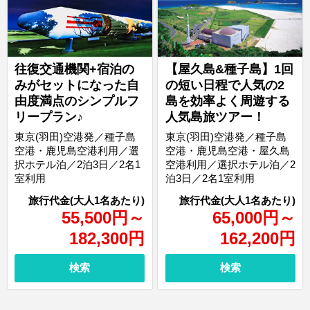
往復交通機関+宿泊の
【屋久島&種子島】1回
みがセットになった自
の短い日程で人気の2
由度満点のシンプルフ
島を効率よく周遊する
リープラン♪
人気島旅ツアー！
東京(羽田)空港発／種子島
東京(羽田)空港発／種子島
空港・鹿児島空港利用／選
空港・鹿児島空港・屋久島
択ホテル泊／2泊3日／2名1
空港利用／選択ホテル泊／2
室利用
泊3日／2名1室利用
55,500
円
～
65,000
円
～
182,300
円
162,200
円
検索
検索