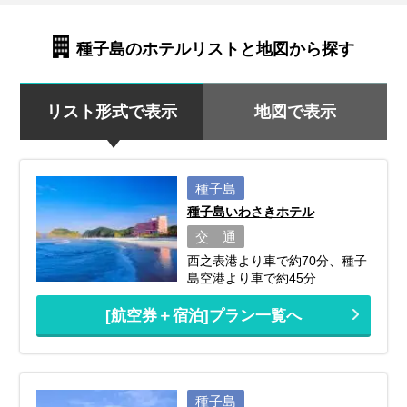
種子島のホテルリストと地図から探す
リスト形式で表示
地図で表示
種子島
種子島いわさきホテル
交 通
西之表港より車で約70分、種子
島空港より車で約45分
[航空券＋宿泊]プラン一覧へ
種子島