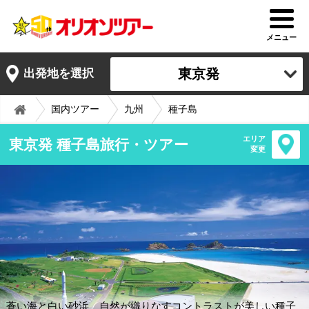
メニュー
東京発
出発地を選択
国内ツアー
九州
種子島
エリア
東京発 種子島旅行・ツアー
変更
蒼い海と白い砂浜、自然が織りなすコントラストが美しい種子