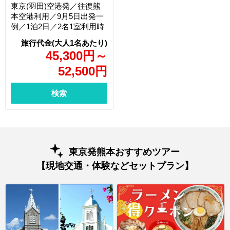
東京(羽田)空港発／往復熊
本空港利用／9月5日出発一
例／1泊2日／2名1室利用時
45,300
円
～
52,500
円
検索
東京発熊本おすすめツアー
【現地交通・体験などセットプラン】