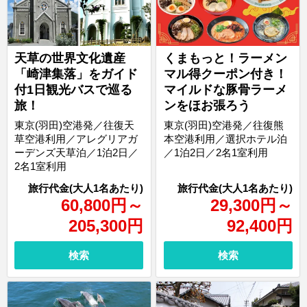
天草の世界文化遺産
くまもっと！ラーメン
「崎津集落」をガイド
マル得クーポン付き！
付1日観光バスで巡る
マイルドな豚骨ラーメ
旅！
ンをほお張ろう
東京(羽田)空港発／往復天
東京(羽田)空港発／往復熊
草空港利用／アレグリアガ
本空港利用／選択ホテル泊
ーデンズ天草泊／1泊2日／
／1泊2日／2名1室利用
2名1室利用
60,800
円
～
29,300
円
～
205,300
円
92,400
円
検索
検索