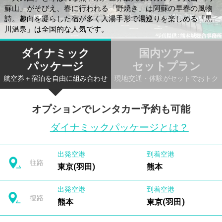
蘇山」がそびえ、春に行われる「野焼き」は阿蘇の早春の風物
詩。趣向を凝らした宿が多く入湯手形で湯巡りを楽しめる「黒
川温泉」は全国的な人気です。
ダイナミック
国内ツアー
パッケージ
セットプラン
航空券＋宿泊を自由に組み合わせ
現地交通・体験がセットでおトク
オプションでレンタカー予約も可能
ダイナミックパッケージとは？
出発空港
到着空港
往路
東京(羽田)
熊本
出発空港
到着空港
復路
熊本
東京(羽田)