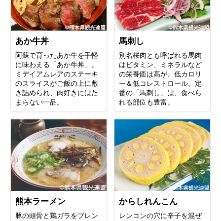
あか牛丼
馬刺し
阿蘇で育ったあか牛を手軽
別名桜肉とも呼ばれる馬肉
に味わえる「あか牛丼」。
はビタミン、ミネラルなど
ミデイアムレアのステーキ
の栄養価は高が、低カロリ
のスライスがご飯の上に敷
ー＆低コレストロール。定
き詰められ、肉好きにはた
番の「馬刺し」は、食べら
まらない一品。
れる部位も豊富。
熊本ラーメン
からしれんこん
豚の頭骨と鶏ガラをブレン
レンコンの穴に辛子を混ぜ