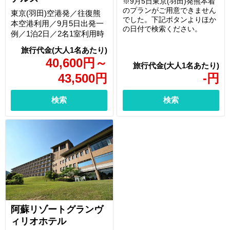
※9月5日東京(羽田)発熊本着
のプランがご用意できません
東京(羽田)空港発／往復熊
でした。下記ボタンよりほか
本空港利用／9月5日出発一
の日付で検索ください。
例／1泊2日／2名1室利用時
40,600
円
～
43,500
円
-
円
検索
検索
阿蘇リゾートグランヴ
ィリオホテル