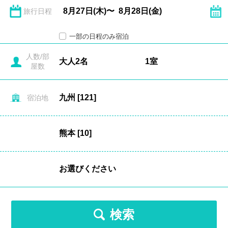
旅行日程
一部の日程のみ宿泊
人数/部
屋数
宿泊地
検索