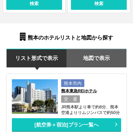
検索
検索
熊本のホテルリストと地図から探す
リスト形式で表示
地図で表示
熊本市内
熊本東急REIホテル
交 通
JR熊本駅より車で約8分、熊本
空港よりリムジンバスで約50分
[航空券＋宿泊]プラン一覧へ