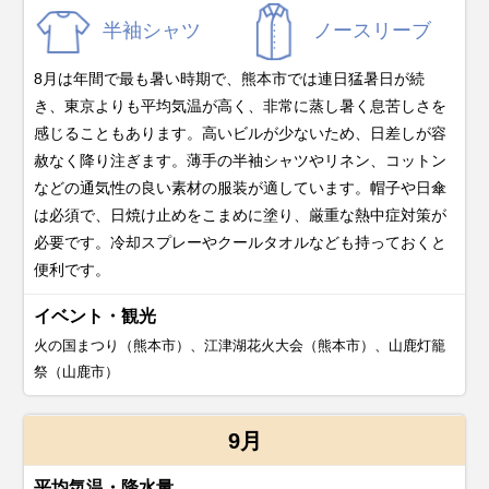
半袖シャツ
ノースリーブ
8月は年間で最も暑い時期で、熊本市では連日猛暑日が続
き、東京よりも平均気温が高く、非常に蒸し暑く息苦しさを
感じることもあります。高いビルが少ないため、日差しが容
赦なく降り注ぎます。薄手の半袖シャツやリネン、コットン
などの通気性の良い素材の服装が適しています。帽子や日傘
は必須で、日焼け止めをこまめに塗り、厳重な熱中症対策が
必要です。冷却スプレーやクールタオルなども持っておくと
便利です。
イベント・観光
火の国まつり（熊本市）、江津湖花火大会（熊本市）、山鹿灯籠
祭（山鹿市）
9月
平均気温・降水量