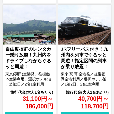
自由度抜群のレンタカ
JRフリーパス付き！九
ー乗り放題！九州内を
州内を列車でぐるッと
ドライブしながらぐる
周遊！指定区間の列車
ッと周遊！
が乗り放題！
東京(羽田)空港発／往復熊
東京(羽田)空港発／往復福
本空港利用／選択ホテル泊
岡空港利用／選択ホテル泊
／1泊2日／2名1室利用
／1泊2日／2名1室利用
31,100
円
～
40,700
円
～
186,000
円
118,700
円