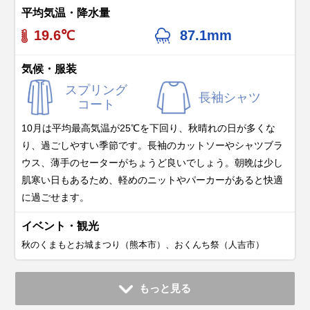
平均気温・降水量
19.6℃
87.1mm
気候・服装
スプリング
長袖シャツ
コート
10月は平均最高気温が25℃を下回り、秋晴れの日が多くな
り、過ごしやすい季節です。長袖のカットソーやシャツブラ
ウス、薄手のセーターがちょうど良いでしょう。朝晩は少し
肌寒い日もあるため、軽めのニットやパーカーがあると快適
に過ごせます。
イベント・観光
秋のくまもとお城まつり（熊本市）、おくんち祭（人吉市）
11月
12月
1月
2月
3月
4月
5月
6月
7月
もっと見る
平均気温・降水量
平均気温・降水量
平均気温・降水量
平均気温・降水量
平均気温・降水量
平均気温・降水量
平均気温・降水量
平均気温・降水量
平均気温・降水量