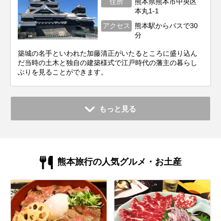
住所
熊本県熊本市中央区
本丸1-1
アクセス
熊本駅からバスで30
分
築城の名手といわれた加藤清正がいたるところに盛り込ん
だ当時の土木と独自の建築様式で江戸時代の藩主の暮らし
ぶりを見ることができます。
もっと見る
熊本旅行の人気グルメ・お土産