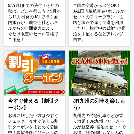
9/7(月)までの受付！今年の
全国の空港から出発OK！
秋は、どこへ行こう？9月か
JAL国内線航空券+ホテルが
ら11月出発のJALで行く国
セットのフリープラン！往
内旅行が、航空会社とホテ
路と復路で違う空港を利用
ルからの全面協力により、
したり、旅行中の1泊だけ宿
今だけ限定のセール価格で
泊を手配するなどアレンジ
ご用意！
自在。
今すぐ使える【割引ク
JR九州の列車を楽しも
ーポン】
う♪
お得に旅したい方は今すぐ
九州内の特急列車などが乗
チェック！今すぐ使える割
り放題！JR九州フリーきっ
引クーポンをまとめて公開
ぷが航空券+宿泊とセットで
中！希望条件にぴったりの
お得。旅の移動も楽しみの