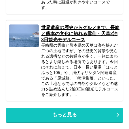
あった時に融通が利きやすいコースで
す。...
世界遺産の歴史からグルメまで、長崎
と熊本の文化に触れる雲仙・天草2泊
3日観光モデルコース
長崎県の雲仙と熊本県の天草は海を挟んだ
二つの土地ですが、その歴史的背景や見ら
れる遺構などの共通点が多く、一緒にまわ
るとより楽しめる場所でもあります。今回
はそれに加えて、日本一長い足湯「ほっと
ふっと105」や、潜伏キリシタン関連遺産
である「原城跡」「崎津集落」といった、
この土地ならではの自然やグルメなどの魅
力を詰め込んだ2泊3日の観光モデルコース
をご紹介します。...
もっと見る