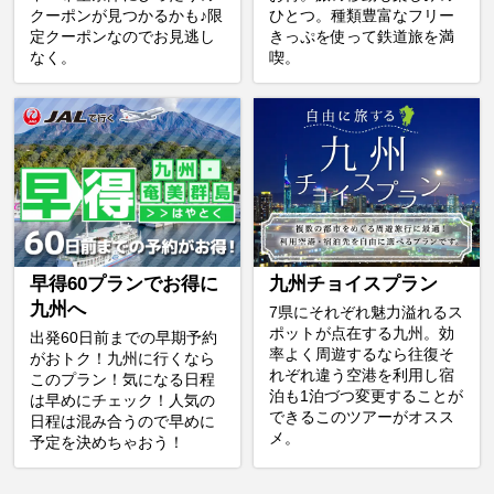
クーポンが見つかるかも♪限
ひとつ。種類豊富なフリー
定クーポンなのでお見逃し
きっぷを使って鉄道旅を満
なく。
喫。
早得60プランでお得に
九州チョイスプラン
九州へ
7県にそれぞれ魅力溢れるス
ポットが点在する九州。効
出発60日前までの早期予約
率よく周遊するなら往復そ
がおトク！九州に行くなら
れぞれ違う空港を利用し宿
このプラン！気になる日程
泊も1泊づつ変更することが
は早めにチェック！人気の
できるこのツアーがオスス
日程は混み合うので早めに
メ。
予定を決めちゃおう！