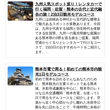
九州人気スポット巡り！レンタカーで
行く福岡・佐賀・熊本の古代と近代融
合の旅！2泊3日観光モデルコース
九州には由緒ある神社から近代的な建物ま
で魅力あるスポットが多数あります。今回
は、九州を代表する福岡と弥生時代を体験
できる佐賀県、九州一の風光明媚な庭園が
ある熊本県の3県を巡る旅をご提案。福岡
空港からぐるりとレンタカーで行けるコー
スで、2泊3日のおすすめルートをご紹介し
ます。...
熊本市電で周る！初めての熊本市内観
光1日モデルコース
初めて熊本を訪れるそんなあなたのため
に、熊本観光の主要スポットである熊本
城、水前寺成趣園を中心に、熊本市のレト
ロな公共交通機関「熊本市電」を使って1
日で周るモデルコースをご紹介します。空
港から近く中心部から少し離れた水前寺公
園を先に訪れることで、午後時間に余裕が