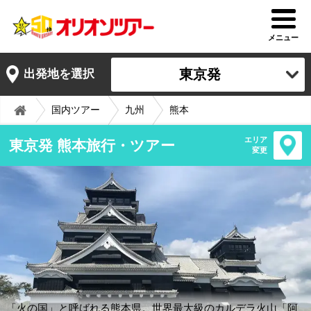
メニュー
東京発
出発地を選択
国内ツアー
九州
熊本
エリア
東京発 熊本旅行・ツアー
変更
「火の国」と呼ばれる熊本県。世界最大級のカルデラ火山「阿