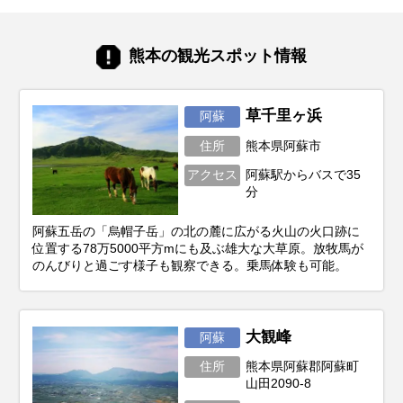
熊本の観光スポット情報
草千里ヶ浜
阿蘇
住所
熊本県阿蘇市
アクセス
阿蘇駅からバスで35
分
阿蘇五岳の「烏帽子岳」の北の麓に広がる火山の火口跡に
位置する78万5000平方mにも及ぶ雄大な大草原。放牧馬が
のんびりと過ごす様子も観察できる。乗馬体験も可能。
大観峰
阿蘇
住所
熊本県阿蘇郡阿蘇町
山田2090-8