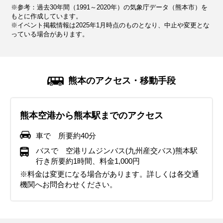
※参考：過去30年間（1991～2020年）の気象庁データ（熊本市）を
13.5℃
8.0℃
6.0℃
7.4℃
10.9℃
15.8℃
20.5℃
23.7℃
27.5℃
84.4mm
61.2mm
57.2mm
83.2mm
124.8mm
144.9mm
160.9mm
448.5mm
386.8mm
もとに作成しています。
※イベント掲載情報は2025年1月時点のものとなり、中止や変更とな
っている場合があります。
気候・服装
気候・服装
気候・服装
気候・服装
気候・服装
気候・服装
気候・服装
気候・服装
気候・服装
スプリング
スプリング
ダウン
ダウン
ダウン
ニット
コート
コート
コート
カーディガン
カーディガン
長袖シャツ
半袖シャツ
ジャケット
ジャケット
ジャケット
レインコート
ワンピース
コート
ジャケット
ジャケット
ジャケット
コート
11月下旬になると朝晩は冷え込みが厳しくなり、防寒対策が
12月は冬の寒さが本格化し、熊本市では平均気温が9℃前後
熊本県の1月は、日本の南側に位置するにもかかわらず、意
2月も引き続き冬の寒さが続きます。熊本市では最低気温が
熊本の春の訪れは比較的早いですが、日によって寒暖差が大
4月は気候が穏やかになり、日中は過ごしやすくなります。
5月は気温がぐっと上がり、日中は半袖でも快適に過ごせる
6月は梅雨の時期に入り、降水量が最も多くなります。湿度
7月は本格的な夏の暑さに突入し、湿度が高く蒸し暑い日が
熊本のアクセス・移動手段
必要となります。長袖のカットソーやシャツブラウスにカー
となります。最低気温は東京よりも低いことが多く、氷点下
外と厳しい寒さとなります。特に熊本市では最低気温が東京
氷点下になることもあり、しっかりとした防寒対策が必要で
きいのが特徴です。日中は暖かく感じられる日もあります
最高気温が20℃を超える日も増え、汗ばむ陽気となることも
日が多くなります。最高気温が25℃を超えることもあり、初
が高く蒸し暑さを感じる日が多いですが、肌寒さを感じるこ
続きます。熊本市では最高気温が30℃を超える日が続き、熱
ディガンやセーターを重ね、ブルゾン、ジャケット、または
になることもあります。厚手のコートやダウンジャケットが
よりも低くなることが多く、氷点下を記録することもありま
す。阿蘇地方も同様に寒さが厳しく、積雪が見られることも
が、朝晩は肌寒さを感じることがあります。軽めのジャケッ
あります。ただし、朝晩は肌寒さを感じる日もあるため、薄
夏を感じる陽気です。しかし、朝晩はまだ肌寒さを感じるこ
ともあるため、服装の調整が難しい時期です。通気性の良い
帯夜も多くなります。阿蘇地方は比較的涼しいですが、それ
熊本空港から熊本駅までのアクセス
薄手のコートを準備しておくと安心です。ストールや手袋な
必要になり、インナーはヒートテックなどの保温素材を選ぶ
す。阿蘇地方ではさらに冷え込み、最低気温は氷点下3～5℃
あります。厚手のコートやダウンジャケット、セーターな
トや薄手のニット、長袖のカットソーなどで、重ね着をして
手の羽織りものがあると安心です。長袖のカットソーやブラ
とがあるため、軽めの羽織りものを持参すると良いでしょ
薄手のシャツやブラウス、軽めのパンツを選びましょう。強
でも日中は暑さを感じます。半袖Tシャツや通気性の良いシ
どの防寒アイテムも活用すると良いでしょう。
のがおすすめです。夜間のイルミネーションなどを楽しむ場
に達することもあります。厚手のコートやダウンジャケット
ど、真冬の服装でしっかりと防寒しましょう。特に朝晩の冷
調整しやすい服装が理想的です。阿蘇などの山間部ではまだ
ウス、薄手のジャケットやカーディガンが適しています。
う。半袖のカットソーやブラウスに、薄手のカーディガンや
い雨が降ることも多いため、レインジャケットや折りたたみ
ャツを選び、帽子やサングラスで紫外線対策を徹底しましょ
車で 所要約40分
合は、手袋やマフラーなどの防寒アイテムを活用すると快適
は必須で、インナーにはヒートテックなどの保温性の高い素
え込みに備え、マフラーや手袋などの小物も忘れずに。
寒さが残るため、厚手の服装を選ぶのがおすすめです。
シャツを羽織るのがおすすめです。
傘は必ず持参し、防水加工された靴やレインシューズがある
う。日差しが強いため、日焼け止めをこまめに塗るのがおす
イベント・観光
イベント・観光
バスで 空港リムジンバス(九州産交バス)熊本駅
です。
材を選びましょう。手袋やマフラー、帽子などの防寒アイテ
と便利です。
すめです。屋外での観光が多い場合は、吸湿速乾素材の服
行き所要約1時間、料金1,000円
イベント・観光
イベント・観光
イベント・観光
妙見宮大祭（八代市）、台湾祭 in KUMAMOTO（熊本市）
清正公まつり（熊本市）、ハイヤ祭（牛深市）
ムも活用すると快適に過ごせます。
や、水分補給を意識すると快適に過ごせます。
※料金は変更になる場合があります。詳しくは各交通
イベント・観光
イベント・観光
植木市（熊本市）、熊本城マラソン（熊本市）、人吉梅まつり
粟島神社大祭（宇土市）、阿蘇の火振り神事（阿蘇市）
阿蘇の山開き（阿蘇市）、春バラ観賞会（荒尾・玉名）、杖立温
機関へお問合わせください。
イベント・観光
イベント・観光
（人吉）
泉鯉のぼり祭り（杖立温泉）
CHRISMAS MARKET KUMAMOTO（熊本市）、天草サンタフェ
犬子ひょうたん（山鹿市）、碧水ホタルの里ホタルツアー（阿蘇
スティバル（天草市）
市）
熊本城迎春行事 （熊本市）、的ばかい （長洲町）
頓写会（熊本市）、高森湧水トンネル公園納涼七夕まつり（高森
町）、みなまた競り舟大会（水俣市）