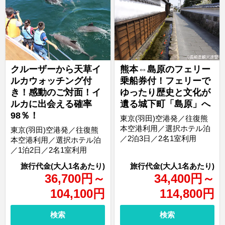
クルーザーから天草イ
熊本⇔島原のフェリー
ルカウォッチング付
乗船券付！フェリーで
き！感動のご対面！イ
ゆったり歴史と文化が
ルカに出会える確率
遺る城下町「島原」へ
98％！
東京(羽田)空港発／往復熊
本空港利用／選択ホテル泊
東京(羽田)空港発／往復熊
／2泊3日／2名1室利用
本空港利用／選択ホテル泊
／1泊2日／2名1室利用
36,700
円
～
34,400
円
～
104,100
円
114,800
円
検索
検索