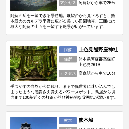
アクセス
阿蘇駅から車で25分
阿蘇五岳を一望できる景勝地。展望台から見下ろすと、熊
本最大のカルデラ平野に広がる美しい田園地帯、正面には
雄大な阿蘇の山々を一望する絶景が広がっています。
上色見熊野座神社
阿蘇
住所
熊本県阿蘇郡高森町
上色見2619
アクセス
高森駅から車で10分
手つかずの自然が今に残り、まるで異世界に迷い込んでし
まったような感覚さえ覚えるパワースポット。鳥居から境
内まで100基近くの灯篭が並び神秘的な雰囲気が漂います。
熊本城
熊本