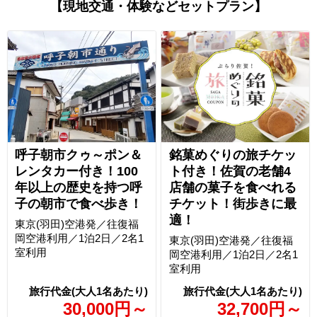
【現地交通・体験などセットプラン】
呼子朝市クゥ～ポン＆
銘菓めぐりの旅チケッ
レンタカー付き！100
ト付き！佐賀の老舗4
年以上の歴史を持つ呼
店舗の菓子を食べれる
子の朝市で食べ歩き！
チケット！街歩きに最
適！
東京(羽田)空港発／往復福
岡空港利用／1泊2日／2名1
東京(羽田)空港発／往復福
室利用
岡空港利用／1泊2日／2名1
室利用
30,000
円
～
32,700
円
～