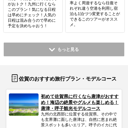
率よく周遊するなら往復そ
がおトク！九州に行くなら
れぞれ違う空港を利用し宿
このプラン！気になる日程
泊も1泊づつ変更することが
は早めにチェック！人気の
できるこのツアーがオスス
日程は混み合うので早めに
メ。
予定を決めちゃおう！
もっと見る
佐賀のおすすめ旅行プラン・モデルコース
初めて佐賀県に行くなら唐津がおすす
め！海辺の絶景やグルメも楽しめる！
唐津・呼子観光モデルコース
九州の北西部に位置する佐賀県。その中で
も玄界灘に面した唐津は、自然に恵まれ絶
景スポットも多いエリア。呼子のイカに代