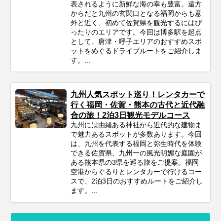
表されるように新鮮な海の幸も豊富。遠方
からだと九州の玄関口となる福岡からも意
外と近く、初めて佐賀県を観光するにはぴ
ったりのエリアです。今回は博多駅を起点
として、唐津・呼子エリアのおすすめスポ
ットをめぐるドライブルートをご紹介しま
す。...
九州人気スポット巡り！レンタカーで
行く福岡・佐賀・熊本の古代と近代融
合の旅！2泊3日観光モデルコース
九州には由緒ある神社から近代的な建物ま
で魅力あるスポットが多数あります。今回
は、九州を代表する福岡と弥生時代を体験
できる佐賀県、九州一の風光明媚な庭園が
ある熊本県の3県を巡る旅をご提案。福岡
空港からぐるりとレンタカーで行けるコー
スで、2泊3日のおすすめルートをご紹介し
ます。...