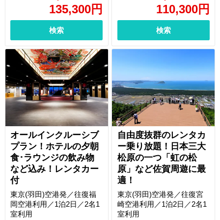
135,300
円
110,300
円
検索
検索
オールインクルーシブ
自由度抜群のレンタカ
プラン！ホテルの夕朝
ー乗り放題！日本三大
食･ラウンジの飲み物
松原の一つ「虹の松
など込み！レンタカー
原」など佐賀周遊に最
付
適！
東京(羽田)空港発／往復福
東京(羽田)空港発／往復宮
岡空港利用／1泊2日／2名1
崎空港利用／1泊2日／2名1
室利用
室利用