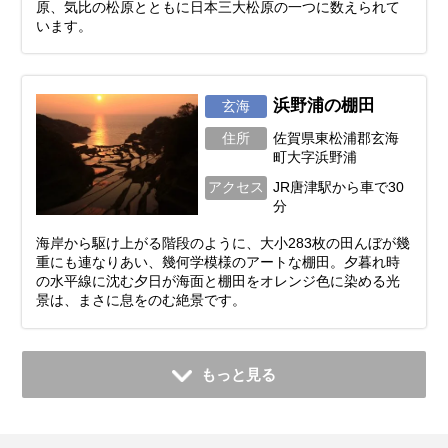
原、気比の松原とともに日本三大松原の一つに数えられて
います。
浜野浦の棚田
玄海
住所
佐賀県東松浦郡玄海
町大字浜野浦
アクセス
JR唐津駅から車で30
分
海岸から駆け上がる階段のように、大小283枚の田んぼが幾
重にも連なりあい、幾何学模様のアートな棚田。夕暮れ時
の水平線に沈む夕日が海面と棚田をオレンジ色に染める光
景は、まさに息をのむ絶景です。
もっと見る