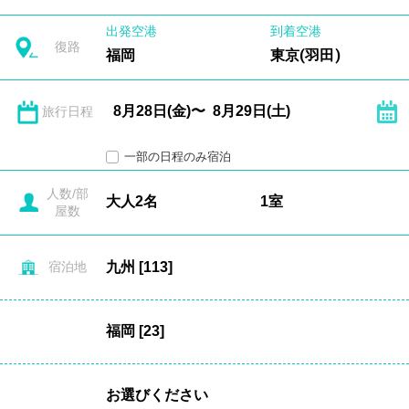
出発空港
到着空港
復路
福岡
東京(羽田)
旅行日程
一部の日程のみ宿泊
人数/部
屋数
宿泊地