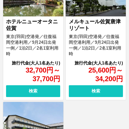
ホテルニューオータニ
メルキュール佐賀唐津
佐賀
リゾート
東京(羽田)空港発／往復福
東京(羽田)空港発／往復福
岡空港利用／9月24日出発
岡空港利用／9月24日出発
一例／1泊2日／2名1室利用
一例／1泊2日／2名1室利用
時
時
32,700
円
～
25,600
円
～
37,700
円
34,200
円
検索
検索