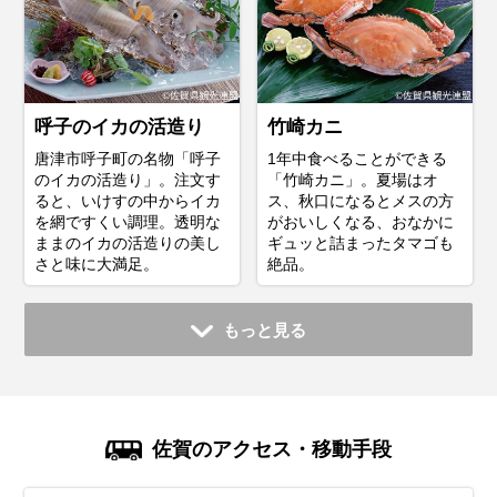
呼子のイカの活造り
竹崎カニ
唐津市呼子町の名物「呼子
1年中食べることができる
のイカの活造り」。注文す
「竹崎カニ」。夏場はオ
ると、いけすの中からイカ
ス、秋口になるとメスの方
を網ですくい調理。透明な
がおいしくなる、おなかに
ままのイカの活造りの美し
ギュッと詰まったタマゴも
さと味に大満足。
絶品。
もっと見る
佐賀のアクセス・移動手段