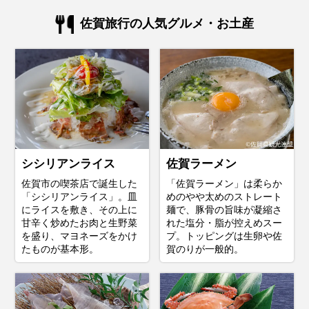
佐賀旅行の人気グルメ・お土産
シシリアンライス
佐賀ラーメン
佐賀市の喫茶店で誕生した
「佐賀ラーメン」は柔らか
「シシリアンライス」。皿
めのやや太めのストレート
にライスを敷き、その上に
麺で、豚骨の旨味が凝縮さ
甘辛く炒めたお肉と生野菜
れた塩分・脂が控えめスー
を盛り、マヨネーズをかけ
プ。トッピングは生卵や佐
たものが基本形。
賀のりが一般的。