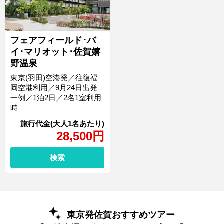
フェアフィールド･バ
イ･マリオット･佐賀嬉
野温泉
東京(羽田)空港発／往復福
岡空港利用／9月24日出発
一例／1泊2日／2名1室利用
時
28,500
円
検索
東京発佐賀おすすめツアー