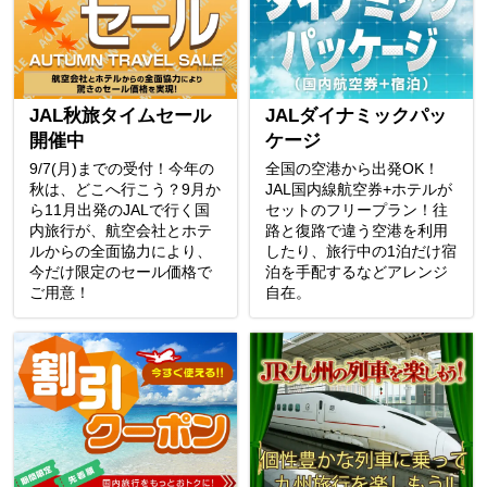
JAL秋旅タイムセール
JALダイナミックパッ
開催中
ケージ
9/7(月)までの受付！今年の
全国の空港から出発OK！
秋は、どこへ行こう？9月か
JAL国内線航空券+ホテルが
ら11月出発のJALで行く国
セットのフリープラン！往
内旅行が、航空会社とホテ
路と復路で違う空港を利用
ルからの全面協力により、
したり、旅行中の1泊だけ宿
今だけ限定のセール価格で
泊を手配するなどアレンジ
ご用意！
自在。