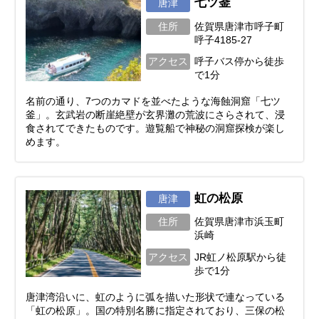
七ツ釜
唐津
住所
佐賀県唐津市呼子町
呼子4185-27
アクセス
呼子バス停から徒歩
で1分
名前の通り、7つのカマドを並べたような海蝕洞窟「七ツ
釜」。玄武岩の断崖絶壁が玄界灘の荒波にさらされて、浸
食されてできたものです。遊覧船で神秘の洞窟探検が楽し
めます。
虹の松原
唐津
住所
佐賀県唐津市浜玉町
浜崎
アクセス
JR虹ノ松原駅から徒
歩で1分
唐津湾沿いに、虹のように弧を描いた形状で連なっている
「虹の松原」。国の特別名勝に指定されており、三保の松