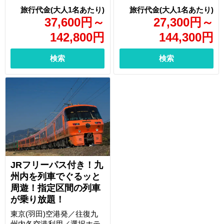
37,600
円
～
27,300
円
～
142,800
円
144,300
円
検索
検索
JRフリーパス付き！九
州内を列車でぐるッと
周遊！指定区間の列車
が乗り放題！
東京(羽田)空港発／往復九
州内各空港利用／選択ホテ