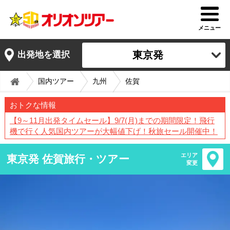
メニュー
東京発
出発地を選択
国内ツアー
九州
佐賀
おトクな情報
【9～11月出発タイムセール】9/7(月)までの期間限定！飛行
機で行く人気国内ツアーが大幅値下げ！秋旅セール開催中！
エリア
東京発 佐賀旅行・ツアー
変更