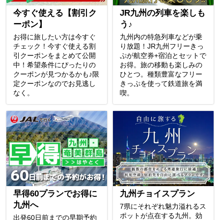
今すぐ使える【割引ク
JR九州の列車を楽しも
ーポン】
う♪
お得に旅したい方は今すぐ
九州内の特急列車などが乗
チェック！今すぐ使える割
り放題！JR九州フリーきっ
引クーポンをまとめて公開
ぷが航空券+宿泊とセットで
中！希望条件にぴったりの
お得。旅の移動も楽しみの
クーポンが見つかるかも♪限
ひとつ。種類豊富なフリー
定クーポンなのでお見逃し
きっぷを使って鉄道旅を満
なく。
喫。
早得60プランでお得に
九州チョイスプラン
九州へ
7県にそれぞれ魅力溢れるス
ポットが点在する九州。効
出発60日前までの早期予約