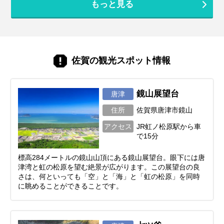
もっと見る
佐賀の観光スポット情報
鏡山展望台
唐津
住所
佐賀県唐津市鏡山
アクセス
JR虹ノ松原駅から車
で15分
標高284メートルの鏡山山頂にある鏡山展望台。眼下には唐
津湾と虹の松原を望む絶景が広がります。この展望台の良
さは、何といっても「空」と「海」と「虹の松原」を同時
に眺めることができることです。