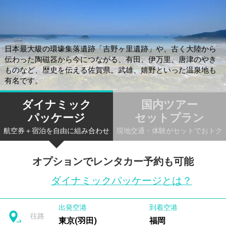
日本最大級の環壕集落遺跡「吉野ヶ里遺跡」や、古く大陸から
伝わった陶磁器から今につながる、有田、伊万里、唐津のやき
ものなど、歴史を伝える佐賀県。武雄、嬉野といった温泉地も
有名です。
ダイナミック
国内ツアー
パッケージ
セットプラン
航空券＋宿泊を自由に組み合わせ
現地交通・体験がセットでおトク
オプションでレンタカー予約も可能
ダイナミックパッケージとは？
出発空港
到着空港
往路
東京(羽田)
福岡