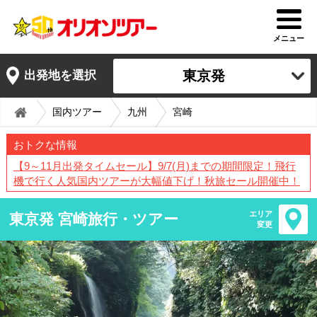
メニュー
東京発
出発地を選択
国内ツアー
九州
宮崎
おトクな情報
【9～11月出発タイムセール】9/7(月)までの期間限定！飛行
機で行く人気国内ツアーが大幅値下げ！秋旅セール開催中！
エリア
東京発 宮崎旅行・ツアー
変更