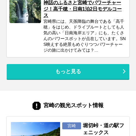
神話のふるさと宮崎でパワーチャー
ジ！高千穂・日南1泊2日モデルコー
ス
宮崎県には、天孫降臨の舞台である「高千
穂」をはじめ、ドライブルートとしても人
気の高い「日南海岸エリア」にも、たくさ
んのパワースポットが点在しています。SN
S映えする絶景もめぐりつつパワーチャー
ジの旅に出かけてみては？...
もっと見る
宮崎の観光スポット情報
堀切峠・道の駅フ
宮崎
ェニックス