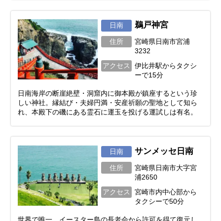
鵜戸神宮
日南
住所
宮崎県日南市宮浦
3232
アクセス
伊比井駅からタクシ
ーで15分
日南海岸の断崖絶壁・洞窟内に御本殿が鎮座するという珍
しい神社。縁結び・夫婦円満・安産祈願の聖地として知ら
れ、本殿下の磯にある霊石に運玉を投げる運試しは有名。
サンメッセ日南
日南
住所
宮崎県日南市大字宮
浦2650
アクセス
宮崎市内中心部から
タクシーで50分
世界で唯一、イースター島の長老会から許可を得て復元し