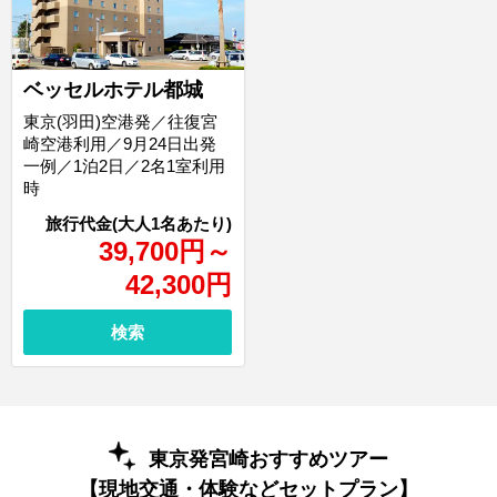
ベッセルホテル都城
東京(羽田)空港発／往復宮
崎空港利用／9月24日出発
一例／1泊2日／2名1室利用
時
39,700
円
～
42,300
円
検索
東京発宮崎おすすめツアー
【現地交通・体験などセットプラン】