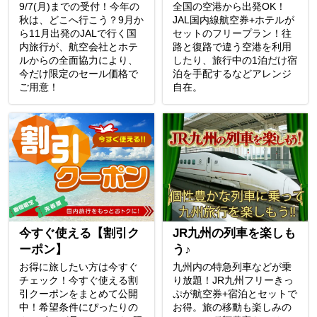
9/7(月)までの受付！今年の
全国の空港から出発OK！
秋は、どこへ行こう？9月か
JAL国内線航空券+ホテルが
ら11月出発のJALで行く国
セットのフリープラン！往
内旅行が、航空会社とホテ
路と復路で違う空港を利用
ルからの全面協力により、
したり、旅行中の1泊だけ宿
今だけ限定のセール価格で
泊を手配するなどアレンジ
ご用意！
自在。
今すぐ使える【割引ク
JR九州の列車を楽しも
ーポン】
う♪
お得に旅したい方は今すぐ
九州内の特急列車などが乗
チェック！今すぐ使える割
り放題！JR九州フリーきっ
引クーポンをまとめて公開
ぷが航空券+宿泊とセットで
中！希望条件にぴったりの
お得。旅の移動も楽しみの