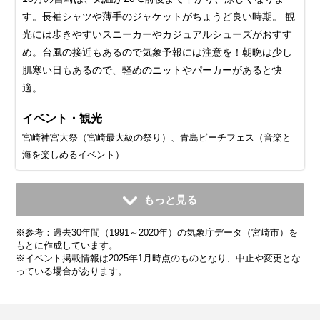
す。長袖シャツや薄手のジャケットがちょうど良い時期。 観
光には歩きやすいスニーカーやカジュアルシューズがおすす
め。台風の接近もあるので気象予報には注意を！朝晩は少し
肌寒い日もあるので、軽めのニットやパーカーがあると快
適。
イベント・観光
宮崎神宮大祭（宮崎最大級の祭り）、青島ビーチフェス（音楽と
海を楽しめるイベント）
11月
12月
1月
2月
3月
4月
5月
6月
7月
もっと見る
平均気温・降水量
平均気温・降水量
平均気温・降水量
平均気温・降水量
平均気温・降水量
平均気温・降水量
平均気温・降水量
平均気温・降水量
平均気温・降水量
※参考：過去30年間（1991～2020年）の気象庁データ（宮崎市）を
14.7℃
9.7℃
7.8℃
8.9℃
12.1℃
16.4℃
20.3℃
23.2℃
27.3℃
105.7mm
74.9mm
72.7mm
95.8mm
155.7mm
194.5mm
227.6mm
516.3mm
339.3mm
もとに作成しています。
※イベント掲載情報は2025年1月時点のものとなり、中止や変更とな
っている場合があります。
気候・服装
気候・服装
気候・服装
気候・服装
気候・服装
気候・服装
気候・服装
気候・服装
気候・服装
スプリング
スプリング
ダウン
ダウン
ダウン
ニット
コート
コート
コート
カーディガン
カーディガン
長袖シャツ
半袖シャツ
ジャケット
ジャケット
ジャケット
レインコート
ワンピース
コート
ジャケット
ジャケット
ジャケット
コート