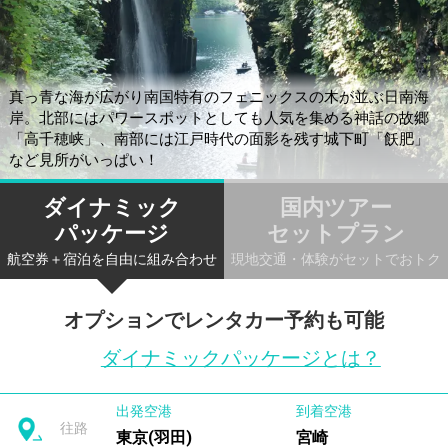
真っ青な海が広がり南国特有のフェニックスの木が並ぶ日南海
岸。北部にはパワースポットとしても人気を集める神話の故郷
「高千穂峡」、南部には江戸時代の面影を残す城下町「飫肥」
など見所がいっぱい！
ダイナミック
国内ツアー
パッケージ
セットプラン
航空券＋宿泊を自由に組み合わせ
現地交通・体験がセットでおトク
オプションでレンタカー予約も可能
ダイナミックパッケージとは？
出発空港
到着空港
往路
東京(羽田)
宮崎