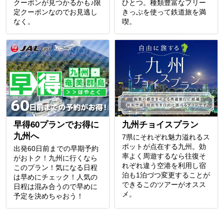
クーポンが見つかるかも♪限
ひとつ。種類豊富なフリー
定クーポンなのでお見逃し
きっぷを使って鉄道旅を満
なく。
喫。
早得60プランでお得に
九州チョイスプラン
九州へ
7県にそれぞれ魅力溢れるス
ポットが点在する九州。効
出発60日前までの早期予約
率よく周遊するなら往復そ
がおトク！九州に行くなら
れぞれ違う空港を利用し宿
このプラン！気になる日程
泊も1泊づつ変更することが
は早めにチェック！人気の
できるこのツアーがオスス
日程は混み合うので早めに
メ。
予定を決めちゃおう！