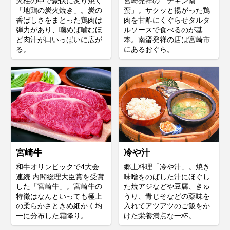
火柱の中で豪快に炙り焼く
宮崎発祥の「チキン南
「地鶏の炭火焼き」。炭の
蛮」。サクッと揚がった鶏
香ばしさをまとった鶏肉は
肉を甘酢にくぐらせタルタ
弾力があり、噛めば噛むほ
ルソースで食べるのが基
ど肉汁が口いっぱいに広が
本。南蛮発祥の店は宮崎市
る。
にあるおぐら。
宮崎牛
冷や汁
和牛オリンピックで4大会
郷土料理「冷や汁」。焼き
連続 内閣総理大臣賞を受賞
味噌をのばした汁にほぐし
した「宮崎牛」。宮崎牛の
た焼アジなどや豆腐、きゅ
特徴はなんといっても極上
うり、青じそなどの薬味を
の柔らかさときめ細かく均
入れてアツアツのご飯をか
一に分布した霜降り。
けた栄養満点な一杯。