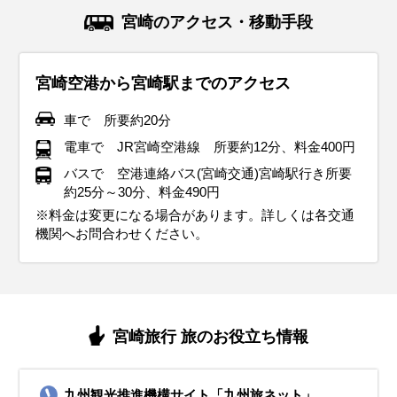
11月の宮崎は平均気温が14℃前後に。日中は過ごしやすいも
12月の宮崎は冬の寒さが本格化し、平均気温は9℃前後。厚
1月の宮崎は冬の寒さが続きますが、「本州の各地と比べる
2月も宮崎は冬の寒さが続きますが、後半になるにつれ、暖
南国宮崎は春の訪れが早く、3月初旬になると春の気配が感
4月は宮崎の気候が穏やかになり、日中は過ごしやすくなり
5月の宮崎は気温がぐっと上がり、日中は半袖でも快適に過
6月の宮崎は梅雨の時期に入り、雨の日が多くなります。湿
7月の宮崎は本格的な夏の暑さに突入し、平均気温は27℃前
宮崎のアクセス・移動手段
のの、朝晩は冷え込むので厚手のカーディガンやコートを準
手のコートやダウンジャケットが必要になり、インナーはヒ
と、比較的温暖な気候です。朝晩は冷え込むため、厚手のコ
かな日も増えてきます。期間を通して晴れの日が多いのが特
じられます。ただし日によって寒暖差が大きいため、軽めの
ます。気温の高い日もあります。長袖のシャツやブラウス、
ごせる気候になります。ただし、朝晩は肌寒さを感じること
度が高く蒸し暑さを感じる日もあるため、通気性の良い薄手
後。湿度が高く、蒸し暑い日が続きます。半袖Tシャツや通
備しておくと安心。ストールや手袋などの防寒アイテムも活
ートテックなどの保温素材を選ぶのがおすすめ。
ートやダウンジャケットが必要ですが、日中は晴れることが
徴です。厚手のコートは必要ですが、日中は軽めのジャケッ
ジャケットやニットを着用し、調整しやすい服装が理想的で
薄手のジャケットが快適です。ただし、雨が降る日もあるた
があるので、軽めの羽織りものがあると安心です。宮崎の南
のシャツやブラウス、軽めのパンツを選びましょう。 レイン
気性の良いシャツを選び、帽子やサングラスで紫外線対策を
宮崎空港から宮崎駅までのアクセス
用すると、快適に観光を楽しめる。
イルミネーションが美しい季節なので、夜の散策ができるよ
多く、軽めのニットやセーターで過ごせる日もあります。イ
トでも過ごせる日があります。 沿岸部は風が強い日もあるた
す。同じ宮崎県内でも高千穂などの山間部ではまだ寒さが残
め折りたたみ傘を持っておくと安心です。 桜が見頃を迎える
部では特に紫外線が強くなるため、帽子や日焼け止めの対策
ジャケットや折りたたみ傘を必ず持参 靴は防水加工されたス
徹底。日差しが強いため、日焼け止めをこまめに塗るのがお
う手袋やマフラーなどの防寒アイテムを活用すると快適。
ンナーには保温性の高い素材を選び、手袋やマフラーなどの
め、ウィンドブレーカーがあると安心です。 沿岸部では湿度
るため、厚めの服装を選ぶのがベスト。沿岸部では春風が強
季節なので、歩きやすいスニーカーを選ぶのがおすすめ。
が重要です。下旬は梅雨の走りで雨が降ることもあります。
ニーカーやレインシューズを選ぶことで、雨の日でも快適に
すすめ。屋外での観光が多い場合は、吸湿速乾素材の服や、
車で 所要約20分
イベント・観光
防寒アイテムも活用すると快適。沿岸部では風が強くなるこ
が低く、乾燥しやすいので保湿対策も忘れずに。
くなることがあるので、風を通しにくいアウターがあると安
雨具を持参するのが安心です。
観光を楽しめます。濡れてもよいよう靴下など着替えを多め
水分補給を意識すると快適に過ごせる。
イベント・観光
イベント・観光
電車で JR宮崎空港線 所要約12分、料金400円
白滝もみじ祭り、霧島秋まつり
とがあるため、防風性のあるアウターがあると安心。
心。
に持参しましょう。沿岸部では海開きもありますので、ビー
イベント・観光
イベント・観光
イベント・観光
青島太平洋マラソン、宮崎ベイサイドマラソン（海沿いを走る人
日南海岸春祭り（海岸沿いで行われる春のイベント）、宮崎国際
バスで 空港連絡バス(宮崎交通)宮崎駅行き所要
チサンダルなどあると楽しめます。
イベント・観光
イベント・観光
気のマラソン大会）
音楽祭（クラシック音楽の祭典）
約25分～30分、料金490円
青島神社節分祭（厄除けの豆まきが行われる）、座論梅（梅まつ
ジャカランダまつり（5月下旬から6月まで美しいジャカランダが
きよたけ郷土祭り、南蛮渡来みなとまつり、えれこっちゃみやざ
イベント・観光
り）、神話の高千穂建国まつり
鑑賞できます）、しゃくなげ花まつり
き
※料金は変更になる場合があります。詳しくは各交通
青島裸まいり（成人を祝う伝統的な祭り）、野尻町イルミネーシ
一里山地区シバザクラまつり、西都原古墳群桜まつり（桜と古墳
機関へお問合わせください。
ョン
のコラボレーションが楽しめる）
青島ビーチ開き（夏の海水浴シーズンがスタート）、佐土原花し
ょうぶまつり
宮崎旅行 旅のお役立ち情報
九州観光推進機構サイト「九州旅ネット」