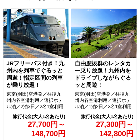
JRフリーパス付き！九
自由度抜群のレンタカ
州内を列車でぐるッと
ー乗り放題！九州内を
周遊！指定区間の列車
ドライブしながらぐる
が乗り放題！
ッと周遊！
東京(羽田)空港発／往復九
東京(羽田)空港発／往復九
州内各空港利用／選択ホテ
州内各空港利用／選択ホテ
ル泊／2泊3日／2名1室利用
ル泊／1泊2日／2名1室利用
27,700
円
～
27,300
円
～
148,700
円
142,800
円