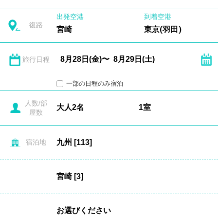
出発空港
到着空港
復路
宮崎
東京(羽田)
旅行日程
一部の日程のみ宿泊
人数/部
屋数
宿泊地