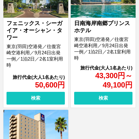
フェニックス・シーガ
日南海岸南郷プリンス
イア・オーシャン・タ
ホテル
ワー
東京(羽田)空港発／往復宮
崎空港利用／9月24日出発
東京(羽田)空港発／往復宮
一例／1泊2日／2名1室利用
崎空港利用／9月24日出発
時
一例／1泊2日／2名1室利用
時
43,300
円
～
50,600
円
49,100
円
検索
検索