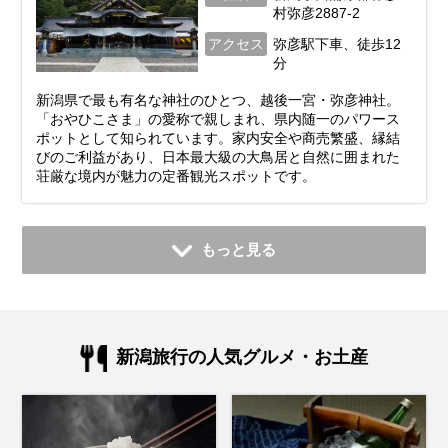
村弥彦2887-2
アクセス
弥彦駅下車、徒歩12
分
新潟県で最も有名な神社のひとつ、越後一宮・弥彦神社。
「おやひこさま」の愛称で親しまれ、県内随一のパワース
ポットとして知られています。家内安全や商売繁盛、縁結
びのご利益があり、日本最大級の大鳥居と自然に囲まれた
荘厳な境内が魅力の定番観光スポットです。
もっと見る
新潟旅行の人気グルメ・お土産