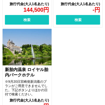
144,500
円
-
円
検索
検索
新胎内温泉 ロイヤル胎
内パークホテル
※9月20日宮崎発新潟着のプ
ランがご用意できませんでし
た。下記ボタンよりほかの日
付で検索ください。