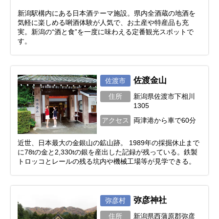
新潟駅構内にある日本酒テーマ施設。県内全酒蔵の地酒を
気軽に楽しめる唎酒体験が人気で、お土産や特産品も充
実。新潟の“酒と食”を一度に味わえる定番観光スポットで
す。
佐渡金山
佐渡市
住所
新潟県佐渡市下相川
1305
アクセス
両津港から車で60分
近世、日本最大の金銀山の鉱山跡。 1989年の採掘休止まで
に78tの金と2,330tの銀を産出した記録が残っている。鉄製
トロッコとレールの残る坑内や機械工場等が見学できる。
弥彦神社
弥彦村
住所
新潟県西蒲原郡弥彦