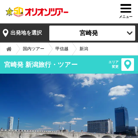
メニュー
宮崎発
出発地を選択
国内ツアー
甲信越
新潟
エリア
宮崎発 新潟旅行・ツアー
変更