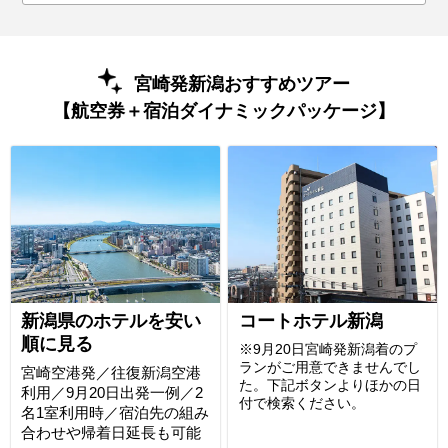
宮崎発新潟おすすめツアー
【航空券＋宿泊ダイナミックパッケージ】
新潟県のホテルを安い
コートホテル新潟
順に見る
※9月20日宮崎発新潟着のプ
ランがご用意できませんでし
宮崎空港発／往復新潟空港
た。下記ボタンよりほかの日
利用／9月20日出発一例／2
付で検索ください。
名1室利用時／宿泊先の組み
合わせや帰着日延長も可能