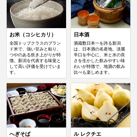
お米（コシヒカリ）
日本酒
全国トップクラスのブラン
酒蔵数日本一を誇る新潟
ド米で、強い甘みと粘り、
は、日本酒の名産地。淡麗
つやのある炊き上がりが特
辛口を中心に、米と水の良
徴。新潟を代表する味覚と
さを生かした飲みやすい味
して高い評価を受けていま
わいが特徴で、地酒の飲み
す。
比べも楽しめます。
へぎそば
ル レクチエ