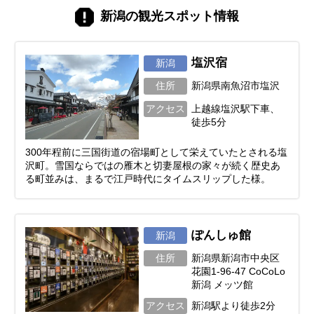
新潟の観光スポット情報
塩沢宿
新潟
住所
新潟県南魚沼市塩沢
アクセス
上越線塩沢駅下車、
徒歩5分
300年程前に三国街道の宿場町として栄えていたとされる塩
沢町。雪国ならではの雁木と切妻屋根の家々が続く歴史あ
る町並みは、まるで江戸時代にタイムスリップした様。
ぽんしゅ館
新潟
住所
新潟県新潟市中央区
花園1-96-47 CoCoLo
新潟 メッツ館
アクセス
新潟駅より徒歩2分