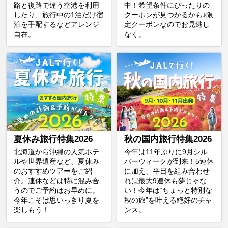
路と復路で違う空港を利用
中！希望条件にぴったりの
したり、旅行中の1泊だけ宿
クーポンが見つかるかも♪限
泊を手配するなどアレンジ
定クーポンなのでお見逃し
自在。
なく。
夏休み旅行特集2026
秋の国内旅行特集2026
北海道から沖縄の人気ホテ
今年は11年ぶりに9月シル
ルや世界遺産など、夏休み
バーウィークが到来！5連休
のおすすめツアーをご紹
に加え、平日を組み合わせ
介。連休などは特に混み合
れば最大9連休も夢じゃな
うのでご予約はお早めに。
い！今年は“ちょっと特別な
今年こそは思いっきり夏を
秋の旅”を叶える絶好のチャ
楽しもう！
ンス。