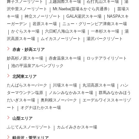
舞子スノーリゾート
上越国際スキー場
石打丸山スキー場
湯
沢中里スノーリゾート
Mt.Naeba(苗場＆かぐら共通券）
苗場ス
キー場
神立スノーリゾート
GALA湯沢スキー場
NASPAスキ
ーガーデン
岩原スキー場
ニュー・グリーンピア津南スキー場
かぐらスキー場
六日町八海山スキー場
一本杉スキー場
湯
沢高原スキー場
ムイカスノーリゾート
湯沢パークリゾート
赤倉・妙高エリア
妙高杉ノ原スキー場
赤倉温泉スキー場
ロッテアライリゾート
池の平温泉アルペンブリック
北関東エリア
たんばらスキーパーク
川場スキー場
丸沼高原スキー場
ハン
ターマウンテン塩原
ノルンみなかみスキー場
群馬みなかみほう
だいぎスキー場
奥利根スノーパーク
エーデルワイススキーリゾ
ート
オグナほたかスキー場
山梨エリア
ふじてんスノーリゾート
カムイみさかスキー場
軽井沢・菅平エリア