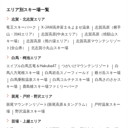
エリア別スキー場一覧
志賀・北志賀エリア
竜王スキーパーク
X-JAM高井富士＆よませ温泉
志賀高原（横手
山・渋峠エリア）
志賀高原(中央エリア）
志賀高原（焼額山ス
キー場）
志賀高原（熊の湯エリア）
志賀高原マウンテンリゾー
ト(全山券）
北志賀小丸山スキー場
白馬・栂池エリア
エイブル白馬五竜＆Hakuba47
つがいけマウンテンリゾート
白
馬八方尾根スキー場
白馬岩岳スノーフィールド
爺ガ岳スキー場
白馬乗鞍温泉スキー場
白馬コルチナスキー場
白馬さのさかス
キー場
鹿島槍スキー場ファミリーパーク
斑尾・戸狩・野沢エリア
斑尾マウンテンリゾート(斑尾高原＆タングラム）
戸狩温泉スキー
場
野沢温泉スキー場
苗場・上越エリア