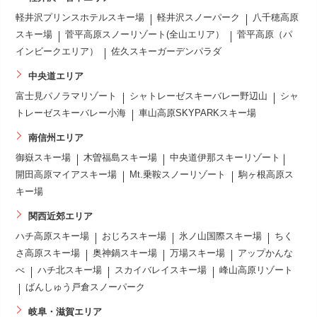
軽井沢プリンスホテルスキー場
軽井沢スノーパーク
八千穂高原
スキー場
菅平高原スノーリゾート(全山エリア）
菅平高原（パ
インビークエリア）
佐久スキーガーデンパラダ
中央道エリア
富士見パノラマリゾート
シャトレーゼスキーバレー野辺山
シャ
トレーゼスキーバレー小海
車山高原SKYPARKスキー場
南信州エリア
御嶽スキー場
木曽福島スキー場
中央道伊那スキーリゾート
開田高原マイアスキー場
Mt.乗鞍スノーリゾート
駒ヶ根高原ス
キー場
関西近郊エリア
ハチ高原スキー場
おじろスキー場
氷ノ山国際スキー場
ちく
さ高原スキー場
奥神鍋スキー場
万場スキー場
アップかんな
べ
ハチ北スキー場
スカイバレイスキー場
峰山高原リゾート
ばんしゅう戸倉スノーパーク
岐阜・滋賀エリア