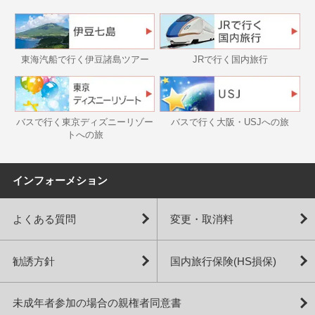
東海汽船で行く伊豆諸島ツアー
JRで行く国内旅行
バスで行く東京ディズニーリゾー
バスで行く大阪・USJへの旅
トへの旅
インフォーメション
よくある質問
変更・取消料
勧誘方針
国内旅行保険(HS損保)
未成年者参加の場合の親権者同意書