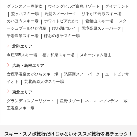
グランスノー奥伊吹
ウイングヒルズ白鳥リゾート
ダイナランド
鷲ヶ岳スキー場
高鷲スノーパーク
ひるがの高原スキー場
めいほうスキー場
ホワイトピアたかす
箱館山スキー場
スタ
ーシュプールひだ流葉
びわ湖バレイ
国境高原スノーパーク
平湯温泉スキー場
ほおのき平スキー場
北陸エリア
今庄365スキー場
福井和泉スキー場
スキージャム勝山
広島・島根エリア
女鹿平温泉めがひらスキー場
恐羅漢スノーパーク
ユートピアサ
イオト
芸北高原大佐スキー場
東北エリア
グランデコスノーリゾート
星野リゾート ネコマ マウンテン
蔵
王温泉スキー場
スキー・スノボ旅行だけじゃないオススメ旅行を要チェック！