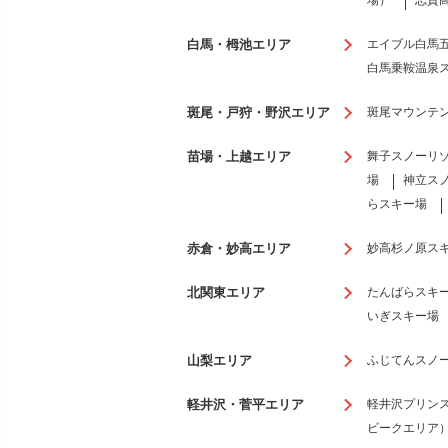
場）
志賀
白馬・栂池エリア
エイブル白馬五竜
白馬乗鞍温泉
斑尾・戸狩・野沢エリア
斑尾マウンテ
苗場・上越エリア
舞子スノーリ
場
神立ス
らスキー場
赤倉・妙高エリア
妙高杉ノ原ス
北関東エリア
たんばらスキ
いぎスキー場
山梨エリア
ふじてんスノ
軽井沢・菅平エリア
軽井沢プリン
ビークエリア