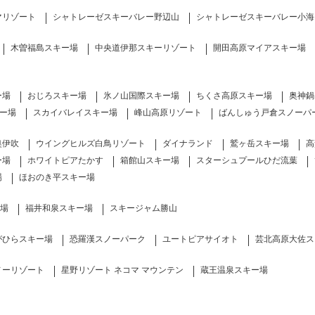
マリゾート
シャトレーゼスキーバレー野辺山
シャトレーゼスキーバレー小海
木曽福島スキー場
中央道伊那スキーリゾート
開田高原マイアスキー場
ー場
おじろスキー場
氷ノ山国際スキー場
ちくさ高原スキー場
奥神鍋
ー場
スカイバレイスキー場
峰山高原リゾート
ばんしゅう戸倉スノーパ
奥伊吹
ウイングヒルズ白鳥リゾート
ダイナランド
鷲ヶ岳スキー場
高
ー場
ホワイトピアたかす
箱館山スキー場
スターシュプールひだ流葉
場
ほおのき平スキー場
ー場
福井和泉スキー場
スキージャム勝山
がひらスキー場
恐羅漢スノーパーク
ユートピアサイオト
芸北高原大佐ス
ノーリゾート
星野リゾート ネコマ マウンテン
蔵王温泉スキー場