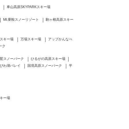
車山高原SKYPARKスキー場
Mt.乗鞍スノーリゾート
駒ヶ根高原スキー
スキー場
万場スキー場
アップかんなべ
ーク
鷲スノーパーク
ひるがの高原スキー場
びわ湖バレイ
国境高原スノーパーク
平
キー場