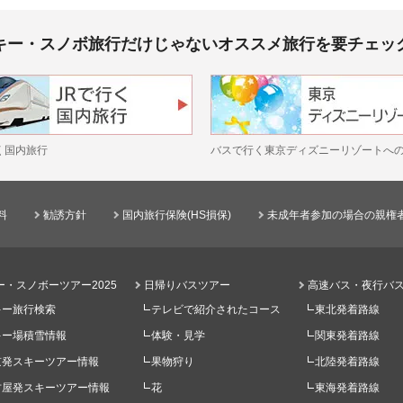
キー・スノボ旅行だけじゃないオススメ旅行を要チェッ
く国内旅行
バスで行く東京ディズニーリゾートへ
料
勧誘方針
国内旅行保険(HS損保)
未成年者参加の場合の親権
ー・スノボーツアー2025
日帰りバスツアー
高速バス・夜行バ
キー旅行検索
テレビで紹介されたコース
東北発着路線
キー場積雪情報
体験・見学
関東発着路線
京発スキーツアー情報
果物狩り
北陸発着路線
古屋発スキーツアー情報
花
東海発着路線