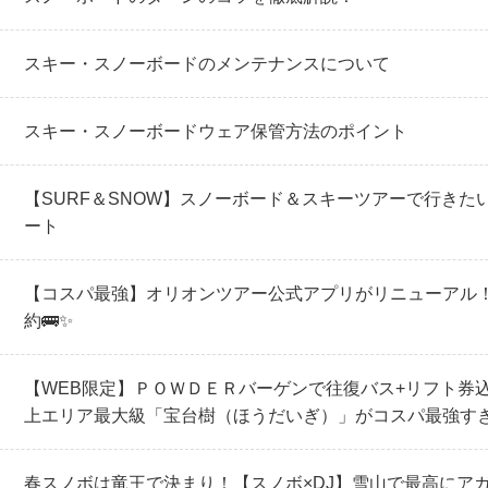
スキー・スノーボードのメンテナンスについて
スキー・スノーボードウェア保管方法のポイント
【SURF＆SNOW】スノーボード＆スキーツアーで行きた
ート
【コスパ最強】オリオンツアー公式アプリがリニューアル
約🚌✨
【WEB限定】ＰＯＷＤＥＲバーゲンで往復バス+リフト券込みで
上エリア最大級「宝台樹（ほうだいぎ）」がコスパ最強す
春スノボは竜王で決まり！【スノボ×DJ】雪山で最高にアガる「