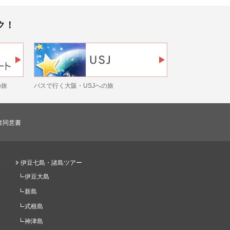
ク！
の旅
バスで行く大阪・USJへの旅
者同意書
ス
伊豆七島・諸島ツアー
伊豆大島
新島
式根島
神津島