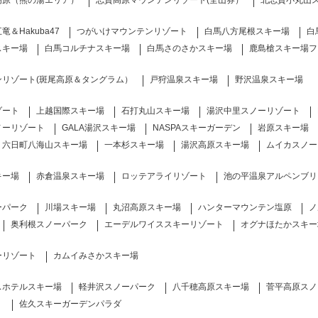
高原（熊の湯エリア）
志賀高原マウンテンリゾート(全山券）
北志賀小丸山
＆Hakuba47
つがいけマウンテンリゾート
白馬八方尾根スキー場
白
スキー場
白馬コルチナスキー場
白馬さのさかスキー場
鹿島槍スキー場フ
ンリゾート(斑尾高原＆タングラム）
戸狩温泉スキー場
野沢温泉スキー場
ゾート
上越国際スキー場
石打丸山スキー場
湯沢中里スノーリゾート
ノーリゾート
GALA湯沢スキー場
NASPAスキーガーデン
岩原スキー場
六日町八海山スキー場
一本杉スキー場
湯沢高原スキー場
ムイカスノー
キー場
赤倉温泉スキー場
ロッテアライリゾート
池の平温泉アルペンブリ
ーパーク
川場スキー場
丸沼高原スキー場
ハンターマウンテン塩原
ノ
奥利根スノーパーク
エーデルワイススキーリゾート
オグナほたかスキー
ーリゾート
カムイみさかスキー場
スホテルスキー場
軽井沢スノーパーク
八千穂高原スキー場
菅平高原スノ
）
佐久スキーガーデンパラダ