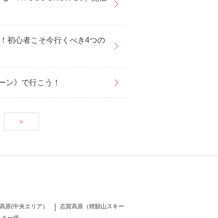
！初心者こそ今行くべき4つの
ペーン》で行こう！
＞
高原(中央エリア）
志賀高原（焼額山スキー