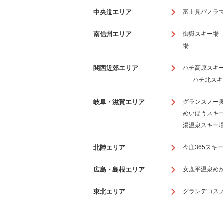
中央道エリア
富士見パノラ
南信州エリア
御嶽スキー場
場
関西近郊エリア
ハチ高原スキ
ハチ北スキ
岐阜・滋賀エリア
グランスノー
めいほうスキ
湯温泉スキー
北陸エリア
今庄365スキ
広島・島根エリア
女鹿平温泉め
東北エリア
グランデコス