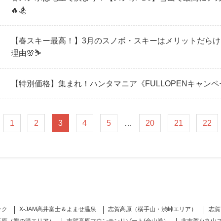
🔥🏂
【春スキー最高！】3月のスノボ・スキーはメリットだらけ
理由🌸⛷️
【特別価格】集まれ！ハンタマニア《FULLOPENキャン
1
2
3
4
5
…
20
21
22
ーク
X-JAM高井富士＆よませ温泉
志賀高原（横手山・渋峠エリア）
志賀