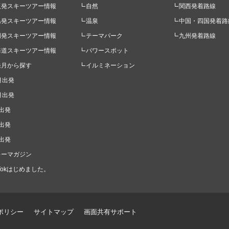
阪発スキーツアー情報
自然
関西発着路線
島発スキーツアー情報
温泉
中国・四国発着路
岡発スキーツアー情報
テーマパーク
九州発着路線
海道スキーツアー情報
パワースポット
発月から探す
イルミネーション
月出発
月出発
出発
出発
出発
キーマガジン
kTokはじめました。
ポリシー
サイトマップ
画面共有サポート