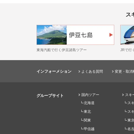
ス
東海汽船で行く伊豆諸島ツアー
JRで行
インフォーメション
よくある質問
変更・取消
国内ツアー
スキ
グループサイト
北海道
ス
東北
ス
関東
東
甲信越
名