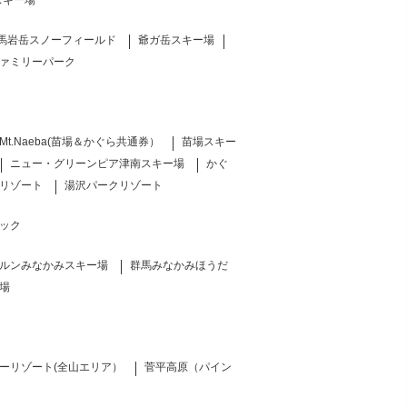
スキー場
馬岩岳スノーフィールド
爺ガ岳スキー場
ァミリーパーク
Mt.Naeba(苗場＆かぐら共通券）
苗場スキー
ニュー・グリーンピア津南スキー場
かぐ
リゾート
湯沢パークリゾート
ック
ルンみなかみスキー場
群馬みなかみほうだ
場
ーリゾート(全山エリア）
菅平高原（パイン