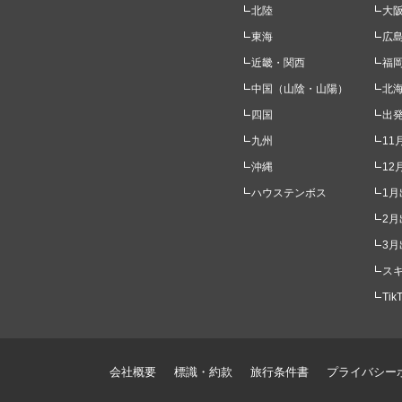
北陸
大
東海
広
近畿・関西
福
中国（山陰・山陽）
北
四国
出
九州
11
沖縄
12
ハウステンボス
1月
2月
3月
ス
Ti
会社概要
標識・約款
旅行条件書
プライバシー