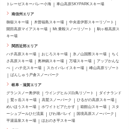
トレーゼスキーバレー小海
車山高原SKYPARKスキー場
南信州エリア
御嶽スキー場
木曽福島スキー場
中央道伊那スキーリゾート
開田高原マイアスキー場
Mt.乗鞍スノーリゾート
駒ヶ根高原ス
キー場
関西近郊エリア
ハチ高原スキー場
おじろスキー場
氷ノ山国際スキー場
ちく
さ高原スキー場
奥神鍋スキー場
万場スキー場
アップかんな
べ
ハチ北スキー場
スカイバレイスキー場
峰山高原リゾート
ばんしゅう戸倉スノーパーク
岐阜・滋賀エリア
グランスノー奥伊吹
ウイングヒルズ白鳥リゾート
ダイナランド
鷲ヶ岳スキー場
高鷲スノーパーク
ひるがの高原スキー場
めいほうスキー場
ホワイトピアたかす
箱館山スキー場
スタ
ーシュプールひだ流葉
びわ湖バレイ
国境高原スノーパーク
平湯温泉スキー場
ほおのき平スキー場