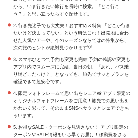
から、いま行きたい旅行を瞬時に検索。「どこ行こ
う？」と思い立ったらすぐ探せます。
2. 行き先迷子でも大丈夫！おすすめ＆特集
「どこか行き
たいけど決まってない」という時はこれ！出発地に合わ
せた人気ツアーや、今のシーズンならではの特集から、
次の旅のヒントが絶対見つかります💡
3. スマホひとつで予約も変更も完結
予約の確認や変更も
アプリ内でスムーズに完結。当日の朝、「あれ、バス乗
り場どこだっけ？」となっても、旅先でサッとプランを
確認できて超安心です。
4. 限定フォトフレームで思い出をシェア📸
アプリ限定の
オリジナルフォトフレームをご用意！旅先での思い出を
かわいく彩って、そのままSNSへサクッとシェアできち
ゃいます。
5. お得なSALE・クーポンを見逃さない！
アプリ限定の
クーポンやSALE情報をいち早くお届け！移動費をさら