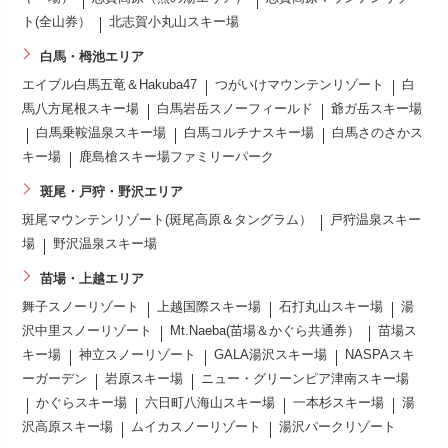
ト(全山券）
北志賀小丸山スキー場
白馬・栂池エリア
エイブル白馬五竜＆Hakuba47
つがいけマウンテンリゾート
白
馬八方尾根スキー場
白馬岩岳スノーフィールド
爺ガ岳スキー場
白馬乗鞍温泉スキー場
白馬コルチナスキー場
白馬さのさかス
キー場
鹿島槍スキー場ファミリーパーク
斑尾・戸狩・野沢エリア
斑尾マウンテンリゾート(斑尾高原＆タングラム）
戸狩温泉スキー
場
野沢温泉スキー場
苗場・上越エリア
舞子スノーリゾート
上越国際スキー場
石打丸山スキー場
湯
沢中里スノーリゾート
Mt.Naeba(苗場＆かぐら共通券）
苗場ス
キー場
神立スノーリゾート
GALA湯沢スキー場
NASPAスキ
ーガーデン
岩原スキー場
ニュー・グリーンピア津南スキー場
かぐらスキー場
六日町八海山スキー場
一本杉スキー場
湯
沢高原スキー場
ムイカスノーリゾート
湯沢パークリゾート