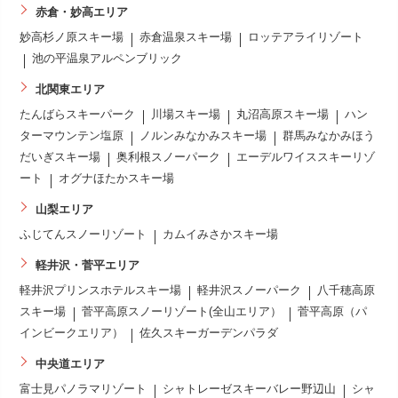
赤倉・妙高エリア
妙高杉ノ原スキー場
赤倉温泉スキー場
ロッテアライリゾート
池の平温泉アルペンブリック
北関東エリア
たんばらスキーパーク
川場スキー場
丸沼高原スキー場
ハン
ターマウンテン塩原
ノルンみなかみスキー場
群馬みなかみほう
だいぎスキー場
奥利根スノーパーク
エーデルワイススキーリゾ
ート
オグナほたかスキー場
山梨エリア
ふじてんスノーリゾート
カムイみさかスキー場
軽井沢・菅平エリア
軽井沢プリンスホテルスキー場
軽井沢スノーパーク
八千穂高原
スキー場
菅平高原スノーリゾート(全山エリア）
菅平高原（パ
インビークエリア）
佐久スキーガーデンパラダ
中央道エリア
富士見パノラマリゾート
シャトレーゼスキーバレー野辺山
シャ