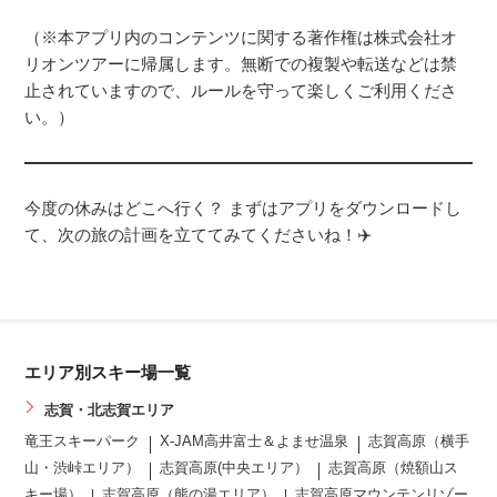
（※本アプリ内のコンテンツに関する著作権は株式会社オ
リオンツアーに帰属します。無断での複製や転送などは禁
止されていますので、ルールを守って楽しくご利用くださ
い。）
今度の休みはどこへ行く？ まずはアプリをダウンロードし
て、次の旅の計画を立ててみてくださいね！✈️
エリア別スキー場一覧
志賀・北志賀エリア
竜王スキーパーク
X-JAM高井富士＆よませ温泉
志賀高原（横手
山・渋峠エリア）
志賀高原(中央エリア）
志賀高原（焼額山ス
キー場）
志賀高原（熊の湯エリア）
志賀高原マウンテンリゾー