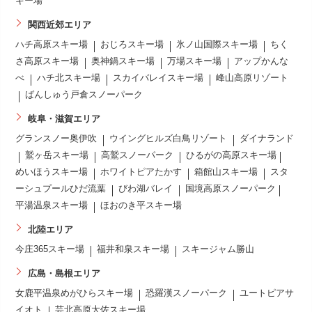
キー場
関西近郊エリア
ハチ高原スキー場
おじろスキー場
氷ノ山国際スキー場
ちく
さ高原スキー場
奥神鍋スキー場
万場スキー場
アップかんな
べ
ハチ北スキー場
スカイバレイスキー場
峰山高原リゾート
ばんしゅう戸倉スノーパーク
岐阜・滋賀エリア
グランスノー奥伊吹
ウイングヒルズ白鳥リゾート
ダイナランド
鷲ヶ岳スキー場
高鷲スノーパーク
ひるがの高原スキー場
めいほうスキー場
ホワイトピアたかす
箱館山スキー場
スタ
ーシュプールひだ流葉
びわ湖バレイ
国境高原スノーパーク
平湯温泉スキー場
ほおのき平スキー場
北陸エリア
今庄365スキー場
福井和泉スキー場
スキージャム勝山
広島・島根エリア
女鹿平温泉めがひらスキー場
恐羅漢スノーパーク
ユートピアサ
イオト
芸北高原大佐スキー場