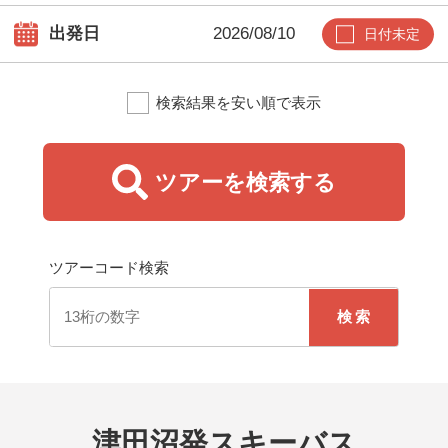
出発日
日付未定
検索結果を安い順で表示
ツアーを検索する
朝発バス（日帰り）
早朝バス集合場所を出発して、当日中に帰着するツアー
ツアーコード検索
です。出発前日まで申込可能です。
検索
朝発バス（宿泊）
早朝バス集合場所を出発して、スキー場で滑って宿泊す
るツアーです。初日はお昼頃にスキー場に到着します。
出発前日まで申込可能です。
津田沼発スキーバス
夜発バス（日帰り）