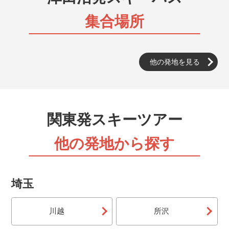
夜出発するバスに乗って、早朝スキー場に到着し、当日
集合場所
中に帰着するプランです。朝からガッツリ滑れます。当
日19：00まで申込可能です。
夜発バス（宿泊）
他の発地を見る
夜出発するバスに乗って、早朝スキー場に到着し、宿泊
するツアーです。朝からガッツリ滑れます。当日19：
00まで申込可能です。
JR（日帰り）
関東発スキーツアー
東京・上野駅から出発するJR・新幹線に乗ってスキー
場に行く日帰りスキー＆スノボ旅行です。出発時間も選
他の発地から探す
ぶことが出来ます。
JR（宿泊）
埼玉
東京・上野駅から出発するJR・新幹線に乗ってスキー
場に行く宿泊付きスキー＆スノボ旅行です。出発時間も
選ぶことが出来ます。
川越
所沢
マイカー（日帰り）