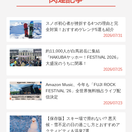
スノボ初心者が挫折する4つの理由と完
全対策！おすすめゲレンデ5選も紹介
2026/07/31
約11,000人が白馬岩岳に集結
『HAKUBAヤッホー！FESTIVAL 2026』
大盛況のうちに閉幕！
2026/07/25
Amazon Music、今年も「FUJI ROCK
FESTIVAL ’26」全世界無料独占ライブ配
信決定
2026/07/23
【保存版】スキー場で滑れない!? 悪天
候・雪不足の日の過ごし方とおすすめア
クティビティ＆温泉7選