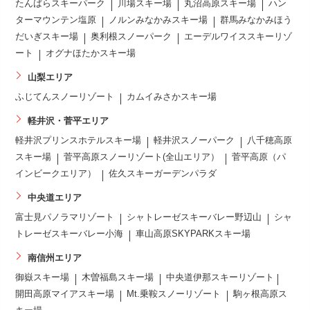
たんばらスキーパーク
川場スキー場
丸沼高原スキー場
ハン
ターマウンテン塩原
ノルンみなかみスキー場
群馬みなかみほう
だいぎスキー場
奥利根スノーパーク
エーデルワイススキーリゾ
ート
オグナほたかスキー場
山梨エリア
ふじてんスノーリゾート
カムイみさかスキー場
軽井沢・菅平エリア
軽井沢プリンスホテルスキー場
軽井沢スノーパーク
八千穂高原
スキー場
菅平高原スノーリゾート(全山エリア）
菅平高原（パ
インビークエリア）
佐久スキーガーデンパラダ
中央道エリア
富士見パノラマリゾート
シャトレーゼスキーバレー野辺山
シャ
トレーゼスキーバレー小海
車山高原SKYPARKスキー場
南信州エリア
御嶽スキー場
木曽福島スキー場
中央道伊那スキーリゾート
開田高原マイアスキー場
Mt.乗鞍スノーリゾート
駒ヶ根高原ス