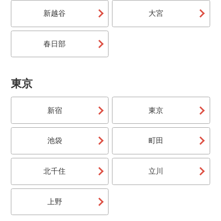
交通手段はお客様おまかせ！オリオンツアー独自仕入れ
新越谷
大宮
のリフト券＆スキー場のお得なチケットがセットになっ
たお得な日帰りツアーです。
春日部
マイカー（宿泊）
交通手段はお客様おまかせ！オリオンツアー独自仕入れ
のリフト券＆スキー場のお得なチケットがセットになっ
東京
たお得な日帰りツアーです。
新宿
東京
バス＆リフト券（日帰り）
宿泊先はお客様おまかせ！往復の朝発バスとオリオンツ
アー独自仕入れのリフト券が付いています。帰りの日程
池袋
町田
も選べるので自由な旅行が楽しめます。
バス＆リフト券（宿泊）
北千住
立川
宿泊先はお客様おまかせ！往復の夜発バスとオリオンツ
アー独自仕入れのリフト券が付いています。帰りの日程
も選べるので自由な旅行が楽しめます。
上野