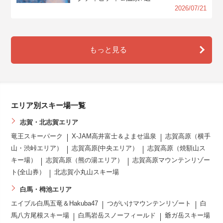
2026/07/21
もっと見る
エリア別スキー場一覧
志賀・北志賀エリア
竜王スキーパーク
X-JAM高井富士＆よませ温泉
志賀高原（横手
山・渋峠エリア）
志賀高原(中央エリア）
志賀高原（焼額山ス
キー場）
志賀高原（熊の湯エリア）
志賀高原マウンテンリゾー
ト(全山券）
北志賀小丸山スキー場
白馬・栂池エリア
エイブル白馬五竜＆Hakuba47
つがいけマウンテンリゾート
白
馬八方尾根スキー場
白馬岩岳スノーフィールド
爺ガ岳スキー場