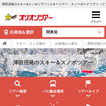
津田沼発のスキー&スノボツアー | スキーツアー・スノーボードツアー（
出発地
を選択
スキー・スノボ旅行
出発地から探す
津田沼発の
津田沼発のスキー＆スノボツアー
ツアー検索
バス集合場所
ツアータイプ