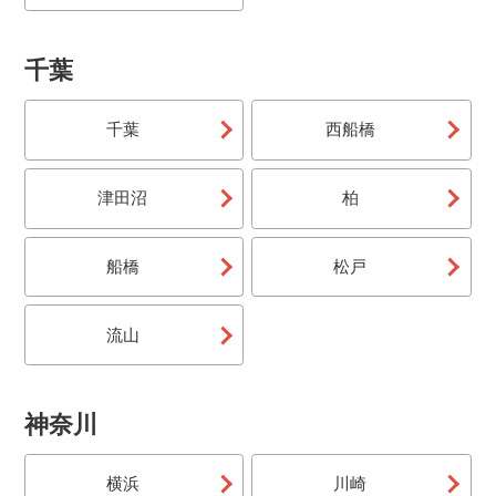
も選べるので自由な旅行が楽しめます。
バス＆リフト券（宿泊）
千葉
宿泊先はお客様おまかせ！往復の夜発バスとオリオンツ
アー独自仕入れのリフト券が付いています。帰りの日程
千葉
西船橋
も選べるので自由な旅行が楽しめます。
津田沼
柏
船橋
松戸
流山
神奈川
横浜
川崎