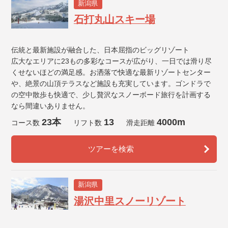
新潟県
石打丸山スキー場
伝統と最新施設が融合した、日本屈指のビッグリゾート
広大なエリアに23もの多彩なコースが広がり、一日では滑り尽
くせないほどの満足感。お洒落で快適な最新リゾートセンター
や、絶景の山頂テラスなど施設も充実しています。ゴンドラで
の空中散歩も快適で、少し贅沢なスノーボード旅行を計画する
なら間違いありません。
23本
13
4000m
コース数
リフト数
滑走距離
ツアーを検索
新潟県
湯沢中里スノーリゾート