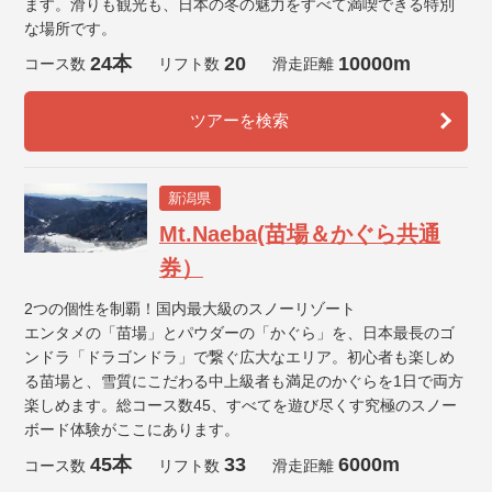
ます。滑りも観光も、日本の冬の魅力をすべて満喫できる特別
な場所です。
24本
20
10000m
コース数
リフト数
滑走距離
ツアーを検索
新潟県
Mt.Naeba(苗場＆かぐら共通
券）
2つの個性を制覇！国内最大級のスノーリゾート
エンタメの「苗場」とパウダーの「かぐら」を、日本最長のゴ
ンドラ「ドラゴンドラ」で繋ぐ広大なエリア。初心者も楽しめ
る苗場と、雪質にこだわる中上級者も満足のかぐらを1日で両方
楽しめます。総コース数45、すべてを遊び尽くす究極のスノー
ボード体験がここにあります。
45本
33
6000m
コース数
リフト数
滑走距離