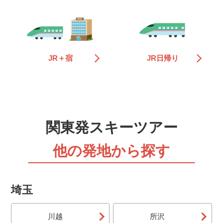
朝発バス（宿泊）
早朝バス集合場所を出発して、スキー場で滑って宿泊す
るツアーです。初日はお昼頃にスキー場に到着します。
出発前日まで申込可能です。
JR＋宿
JR日帰り
夜発バス（日帰り）
夜出発するバスに乗って、早朝スキー場に到着し、当日
中に帰着するプランです。朝からガッツリ滑れます。当
日19：00まで申込可能です。
関東発スキーツアー
夜発バス（宿泊）
夜出発するバスに乗って、早朝スキー場に到着し、宿泊
他の発地から探す
するツアーです。朝からガッツリ滑れます。当日19：
00まで申込可能です。
埼玉
JR（日帰り）
東京・上野駅から出発するJR・新幹線に乗ってスキー
場に行く日帰りスキー＆スノボ旅行です。出発時間も選
川越
所沢