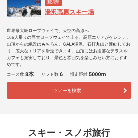
新潟県
湯沢高原スキー場
世界最大級ロープウェイで、天空の高原へ
166人乗りの巨大ロープウェイで上る、高原エリアがゲレンデ。
山頂からの絶景はもちろん、GALA湯沢、石打丸山と連結してお
り、広大なエリアを滑走できます。山頂にはお洒落なテラスや
カフェも充実しており、景色と雰囲気を楽しみたい方におすす
めです。
8本
6
5000m
コース数
リフト数
滑走距離
ツアーを検索
スキー・スノボ旅行