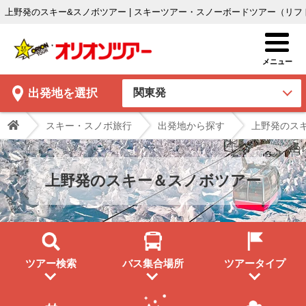
上野発のスキー&スノボツアー | スキーツアー・スノーボードツアー（リ
出発地
を選択
スキー・スノボ旅行
出発地から探す
上野発のス
上野発のスキー＆スノボツアー
ツアー検索
バス集合場所
ツアータイプ