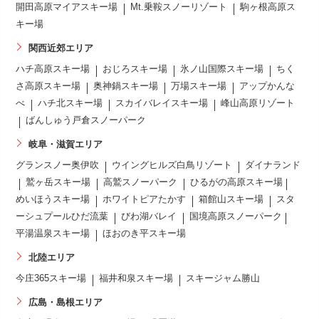
開田高原マイアスキー場
Mt.乗鞍スノーリゾート
駒ヶ根高原ス
キー場
関西近郊エリア
ハチ高原スキー場
おじろスキー場
氷ノ山国際スキー場
ちく
さ高原スキー場
奥神鍋スキー場
万場スキー場
アップかんな
べ
ハチ北スキー場
スカイバレイスキー場
峰山高原リゾート
ばんしゅう戸倉スノーパーク
岐阜・滋賀エリア
グランスノー奥伊吹
ウイングヒルズ白鳥リゾート
ダイナランド
鷲ヶ岳スキー場
高鷲スノーパーク
ひるがの高原スキー場
めいほうスキー場
ホワイトピアたかす
箱館山スキー場
スタ
ーシュプールひだ流葉
びわ湖バレイ
国境高原スノーパーク
平湯温泉スキー場
ほおのき平スキー場
北陸エリア
今庄365スキー場
福井和泉スキー場
スキージャム勝山
広島・島根エリア