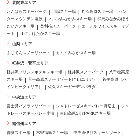
北関東エリア
たんばらスキーパーク
川場スキー場
丸沼高原スキー場
ハン
ターマウンテン塩原
ノルンみなかみスキー場
群馬みなかみほう
だいぎスキー場
奥利根スノーパーク
エーデルワイススキーリゾ
ート
オグナほたかスキー場
山梨エリア
ふじてんスノーリゾート
カムイみさかスキー場
軽井沢・菅平エリア
軽井沢プリンスホテルスキー場
軽井沢スノーパーク
八千穂高原
スキー場
菅平高原スノーリゾート(全山エリア）
菅平高原（パ
インビークエリア）
佐久スキーガーデンパラダ
中央道エリア
富士見パノラマリゾート
シャトレーゼスキーバレー野辺山
シャ
トレーゼスキーバレー小海
車山高原SKYPARKスキー場
南信州エリア
御嶽スキー場
木曽福島スキー場
中央道伊那スキーリゾート