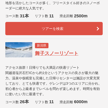
地形を活かしたコースが多く、フリースタイル好きのスノーボ
ーダーに絶大な人気です。
31本
11
2500m
コース数
リフト数
滑走距離
ツアーを検索
新潟県
舞子スノーリゾート
アクセス抜群！日帰りでも大満足の快適リゾート
関越道塩沢石打ICから約1分というアクセスの良さが最大の魅
力。温泉や仮眠室も完備した日帰りセンターは施設が大変充実
しており、とても快適です。ゲレンデは3つのエリアに分かれ、
初心者から上級者までレベルを問わず楽しめます。時間を有効
に使いたい方に最適です。
26本
11
6000m
コース数
リフト数
滑走距離