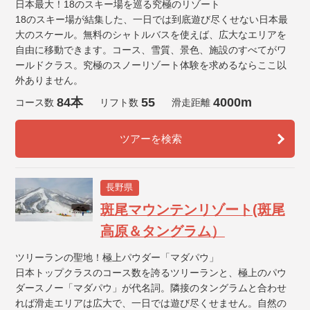
日本最大！18のスキー場を巡る究極のリゾート
18のスキー場が結集した、一日では到底遊び尽くせない日本最
大のスケール。無料のシャトルバスを使えば、広大なエリアを
自由に移動できます。コース、雪質、景色、施設のすべてがワ
ールドクラス。究極のスノーリゾート体験を求めるならここ以
外ありません。
84本
55
4000m
コース数
リフト数
滑走距離
ツアーを検索
長野県
斑尾マウンテンリゾート(斑尾
高原＆タングラム）
ツリーランの聖地！極上パウダー「マダパウ」
日本トップクラスのコース数を誇るツリーランと、極上のパウ
ダースノー「マダパウ」が代名詞。隣接のタングラムと合わせ
れば滑走エリアは広大で、一日では遊び尽くせません。自然の