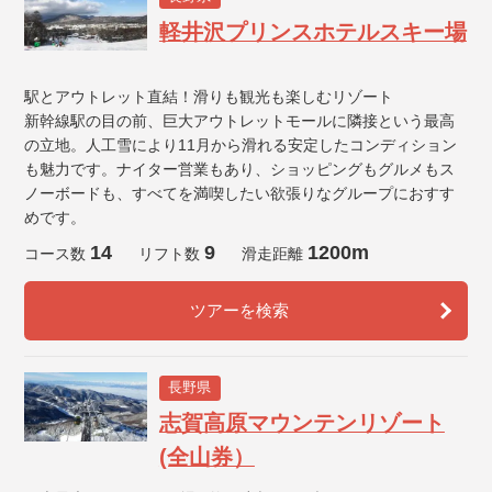
軽井沢プリンスホテルスキー場
駅とアウトレット直結！滑りも観光も楽しむリゾート
新幹線駅の目の前、巨大アウトレットモールに隣接という最高
の立地。人工雪により11月から滑れる安定したコンディション
も魅力です。ナイター営業もあり、ショッピングもグルメもス
ノーボードも、すべてを満喫したい欲張りなグループにおすす
めです。
14
9
1200m
コース数
リフト数
滑走距離
ツアーを検索
長野県
志賀高原マウンテンリゾート
(全山券）