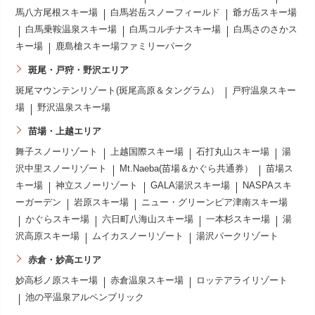
馬八方尾根スキー場
白馬岩岳スノーフィールド
爺ガ岳スキー場
白馬乗鞍温泉スキー場
白馬コルチナスキー場
白馬さのさかス
キー場
鹿島槍スキー場ファミリーパーク
斑尾・戸狩・野沢エリア
斑尾マウンテンリゾート(斑尾高原＆タングラム）
戸狩温泉スキー
場
野沢温泉スキー場
苗場・上越エリア
舞子スノーリゾート
上越国際スキー場
石打丸山スキー場
湯
沢中里スノーリゾート
Mt.Naeba(苗場＆かぐら共通券）
苗場ス
キー場
神立スノーリゾート
GALA湯沢スキー場
NASPAスキ
ーガーデン
岩原スキー場
ニュー・グリーンピア津南スキー場
かぐらスキー場
六日町八海山スキー場
一本杉スキー場
湯
沢高原スキー場
ムイカスノーリゾート
湯沢パークリゾート
赤倉・妙高エリア
妙高杉ノ原スキー場
赤倉温泉スキー場
ロッテアライリゾート
池の平温泉アルペンブリック