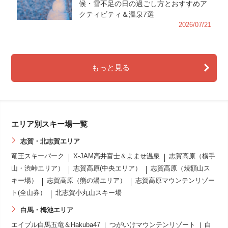
候・雪不足の日の過ごし方とおすすめア
クティビティ＆温泉7選
2026/07/21
もっと見る
エリア別スキー場一覧
志賀・北志賀エリア
竜王スキーパーク
X-JAM高井富士＆よませ温泉
志賀高原（横手
山・渋峠エリア）
志賀高原(中央エリア）
志賀高原（焼額山ス
キー場）
志賀高原（熊の湯エリア）
志賀高原マウンテンリゾー
ト(全山券）
北志賀小丸山スキー場
白馬・栂池エリア
エイブル白馬五竜＆Hakuba47
つがいけマウンテンリゾート
白