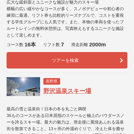
広大な緩斜面とユニークな施設が魅力のスキー場
横幅の広い緩やかなコースが多く、スノボデビューや初心者の
練習に最適。リフト券も比較的リーズナブルで、コストを重視
する学生グループにも人気です。また、本物の車両を使ったブ
ルートレインの無料休憩所は、写真映えもするユニークな施設
として楽しめます。
16本
7
2000m
コース数
リフト数
滑走距離
ツアーを検索
長野県
野沢温泉スキー場
最高の雪と温泉街！日本の冬を丸ごと満喫
36ものコースがある日本屈指のスケールと極上のパウダースノ
ーを誇るスキー場。最大の魅力は、滑走後に風情あふれる温泉
街を散策できること。13ヶ所の外湯めぐりで、冷えた体を癒せ