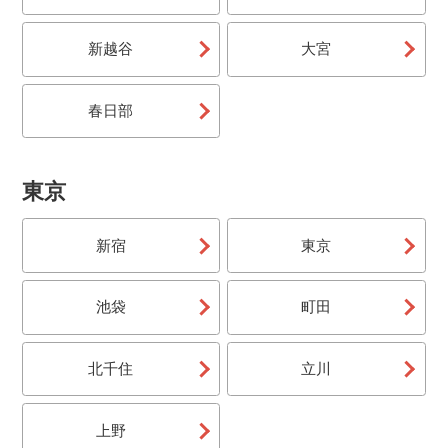
ぶことが出来ます。
JR（宿泊）
新越谷
大宮
東京・上野駅から出発するJR・新幹線に乗ってスキー
場に行く宿泊付きスキー＆スノボ旅行です。出発時間も
春日部
選ぶことが出来ます。
マイカー（日帰り）
交通手段はお客様おまかせ！オリオンツアー独自仕入れ
東京
のリフト券＆スキー場のお得なチケットがセットになっ
たお得な日帰りツアーです。
新宿
東京
マイカー（宿泊）
交通手段はお客様おまかせ！オリオンツアー独自仕入れ
池袋
町田
のリフト券＆スキー場のお得なチケットがセットになっ
たお得な日帰りツアーです。
北千住
立川
バス＆リフト券（日帰り）
宿泊先はお客様おまかせ！往復の朝発バスとオリオンツ
上野
アー独自仕入れのリフト券が付いています。帰りの日程