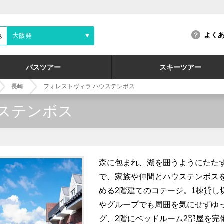
よく
地
大阪発
バスツアー
スキーツアー
長崎
フォレストヴィラ ハウステンボス
ステンボス
森に包まれ、湖を囲うようにたた
で、家族や仲間とハウステンボス
める2階建てのコテージ。1棟貸し
やグループでも周囲を気にせずゆ
グ、2階にベッドルーム2部屋を完