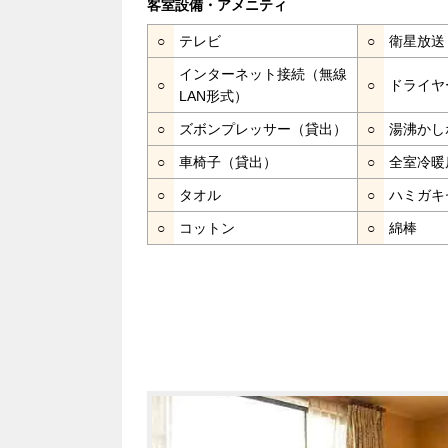
客室設備・アメニティ
○
テレビ
○
衛星放送
インターネット接続（無線
○
○
ドライヤ
LAN形式）
○
ズボンプレッサー（貸出）
○
湯沸かし
○
車椅子（貸出）
○
全室冷暖
○
タオル
○
ハミガキ
○
コットン
○
綿棒