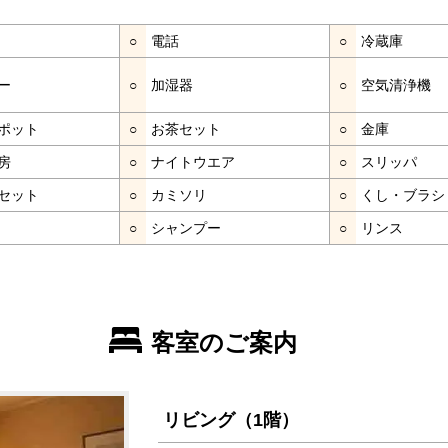
○
電話
○
冷蔵庫
ー
○
加湿器
○
空気清浄機
ポット
○
お茶セット
○
金庫
房
○
ナイトウエア
○
スリッパ
セット
○
カミソリ
○
くし・ブラシ
○
シャンプー
○
リンス
客室のご案内
リビング（1階）