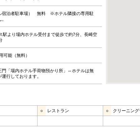
ル宿泊者駐車場） 無料 ※ホテル隣接の専用駐
ん。
ボス駅より場内ホテル受付まで徒歩で約7分、長崎空
分
』利用可能（無料）
正門「場内ホテル手荷物預かり所」⇔ホテルは無
が運行しております。
○
レストラン
○
クリーニング