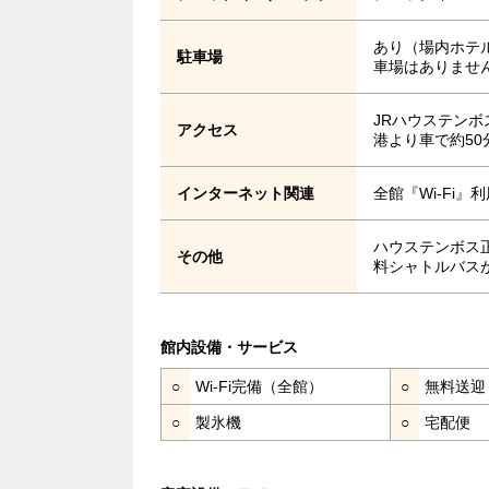
あり（場内ホテ
駐車場
車場はありませ
JRハウステン
アクセス
港より車で約50
インターネット関連
全館『Wi-Fi
ハウステンボス
その他
料シャトルバス
館内設備・サービス
○
Wi-Fi完備（全館）
○
無料送迎
○
製氷機
○
宅配便