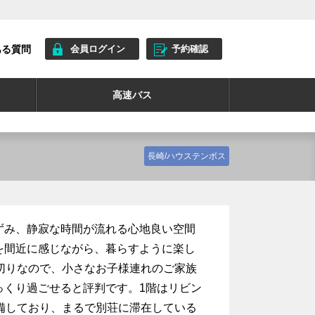
ある質問
会員ログイン
予約確認
高速バス
長崎/ハウステンボス
ずみ、静寂な時間が流れる心地良い空間
を間近に感じながら、暮らすように楽し
切りなので、小さなお子様連れのご家族
っくり過ごせると評判です。1階はリビン
備しており、まるで別荘に滞在している