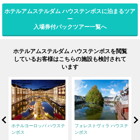
ホテルアムステルダム ハウステンボスに泊まるツア
ー
入場券付パックツアー一覧へ
ホテルアムステルダム ハウステンボスを閲覧
しているお客様はこちらの施設も検討されて
います
rev
Ne
ト
ホテルヨーロッパ ハウステ
フォレストヴィラ ハウステ
ル
ンボス
ンボス