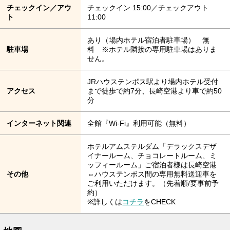
チェックイン／アウ
チェックイン 15:00／チェックアウト
ト
11:00
あり（場内ホテル宿泊者駐車場） 無
駐車場
料 ※ホテル隣接の専用駐車場はありま
せん。
JRハウステンボス駅より場内ホテル受付
アクセス
まで徒歩で約7分、長崎空港より車で約50
分
インターネット関連
全館『Wi-Fi』利用可能（無料）
ホテルアムステルダム「デラックスデザ
イナールーム、チョコレートルーム、ミ
ッフィールーム」ご宿泊者様は長崎空港
その他
⇔ハウステンボス間の専用無料送迎車を
ご利用いただけます。（先着順/要事前予
約）
※詳しくは
コチラ
をCHECK