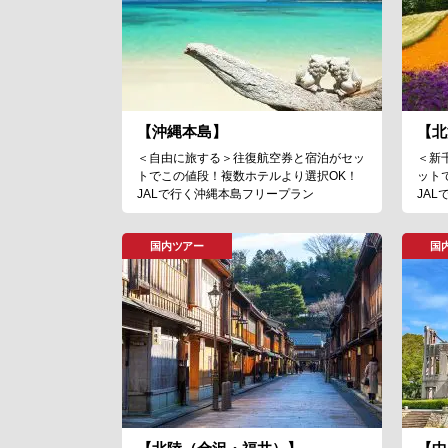
【沖縄本島】
【北
＜自由に旅する＞往復航空券と宿泊がセッ
＜新
トでこの値段！複数ホテルより選択OK！
ット
JALで行く沖縄本島フリープラン
JA
国内ツアー
国