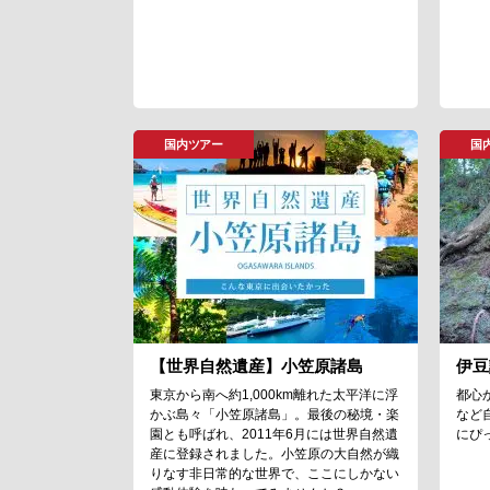
国内ツアー
国
【世界自然遺産】小笠原諸島
伊豆
東京から南へ約1,000km離れた太平洋に浮
都心
かぶ島々「小笠原諸島」。最後の秘境・楽
など
園とも呼ばれ、2011年6月には世界自然遺
にぴ
産に登録されました。小笠原の大自然が織
りなす非日常的な世界で、ここにしかない