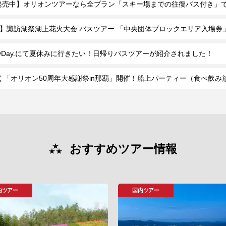
発売中】オリオンツアーなら全プラン「スキー場までの往復バス付き」
(土) 】諏訪湖祭湖上花火大会 バスツアー 「中央団体ブロックエリア入場
ayDay.にて夏休みに行きたい！日帰りバスツアーが紹介されました！
Lで行く「オリオン50周年大感謝祭in那覇」開催！船上パーティー（食べ飲
おすすめツアー情報
内ツアー
国内ツアー