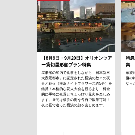
【8月9日・9月20日】オリオンツア
特急
ー貸切屋形船プラン特集
集
屋形船の船内で食事をしながら「日本新三
家族
大夜景都市」に認定された横浜の数々の夜
復の
景と花火（横浜ナイトフラワーズ約5分）を
なっ
鑑賞！本格的な花火大会を観るより、料金
的に手軽に夜景とちょっぴり花火を楽しめ
ます。昼間は横浜の街を各自で散策可能！
夜と昼で違った横浜の顔を楽しめます。