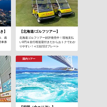
付き】
【北海道/ゴルフツアー】
歩、函
北海道ゴルフツアー好評発売中！現地支払
乗車券
い0円＆全行程送迎付きだからおトクでわか
りやすい！≪1泊2日2プレー≫
国内ツアー