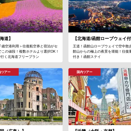
海道】
【北海道/函館ロープウェイ
千歳空港利用＞往復航空券と宿泊がセ
王道！函館山ロープウェイで空中散
でこの値段！複数ホテルより選択OK！
館山からの極上の夜景を堪能！往復
Lで行く北海道フリープラン
付き！函館ステイ
内ツアー
国内ツアー