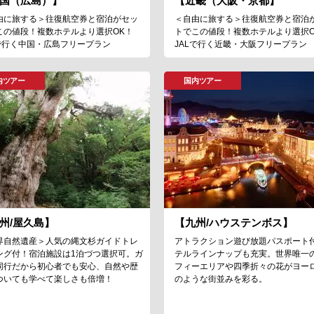
国（広島）】
【近畿（大阪・京都】
由に旅する＞往復航空券と宿泊がセッ
＜自由に旅する＞往復航空券と宿泊
この値段！複数ホテルより選択OK！
トでこの値段！複数ホテルより選択O
Lで行く中国・広島フリープラン
JALで行く近畿・大阪フリープラン
内ツアー
国内ツアー
州/屋久島】
【九州/ハウステンボス】
界自然遺産＞人気の縄文杉ガイドトレ
アトラクション遊び放題パスポート
ング付！宿泊施設は1泊づつ選択可。ガ
テルラインナップも充実。世界唯一
同行だから初心者でも安心、自然や歴
フィーエリアや四季折々の花がヨー
ついても学べて楽しさも倍増！
のような街並みを彩る。