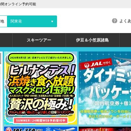
時間オンライン予約可能
よく
発地
関東発
▼
スキーツアー
伊豆＆小笠原諸島