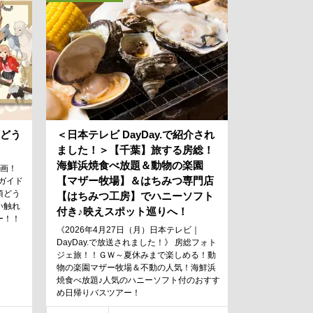
須どう
＜日本テレビ DayDay.で紹介され
ました！＞【千葉】旅する房総！
海鮮浜焼食べ放題＆動物の楽園
企画！
【マザー牧場】＆はちみつ専門店
スガイド
須どう
【はちみつ工房】でハニーソフト
い触れ
付き♪映えスポット巡りへ！
ー！！
《2026年4月27日（月）日本テレビ｜
DayDay.で放送されました！》 房総フォト
ジェ旅！！ＧＷ～夏休みまで楽しめる！動
物の楽園マザー牧場＆不動の人気！海鮮浜
焼食べ放題♪人気のハニーソフト付のおすす
め日帰りバスツアー！