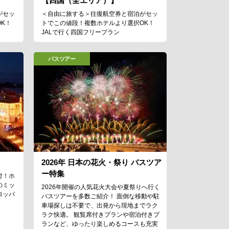
【四国（全エリア）】
がセッ
＜自由に旅する＞往復航空券と宿泊がセッ
K！
トでこの値段！複数ホテルより選択OK！
JALで行く四国フリープラン
バスツアー
2026年 日本の花火・祭り バスツア
ー特集
付！ホ
のミッ
2026年開催の人気花火大会や夏祭りへ行く
ロッパ
バスツアーを多数ご紹介！ 面倒な移動や駐
車場探しは不要で、出発から現地までラク
ラク快適。 観覧席付きプランや宿泊付きプ
ランなど、ゆったり楽しめるコースも充実