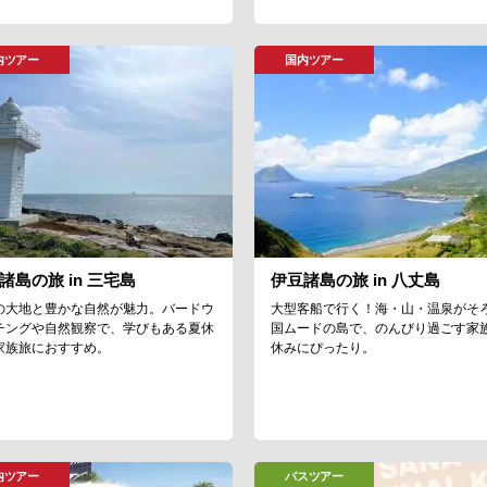
内ツアー
国内ツアー
諸島の旅 in 三宅島
伊豆諸島の旅 in 八丈島
の大地と豊かな自然が魅力。バードウ
大型客船で行く！海・山・温泉がそ
チングや自然観察で、学びもある夏休
国ムードの島で、のんびり過ごす家
家族旅におすすめ。
休みにぴったり。
内ツアー
バスツアー