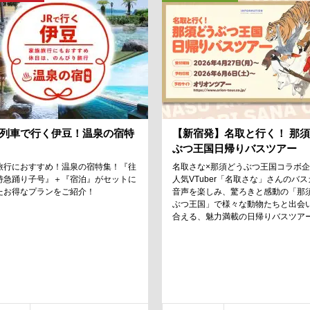
列車で行く伊豆！温泉の宿特
【新宿発】名取と行く！ 那
ぶつ王国日帰りバスツアー
旅行におすすめ！温泉の宿特集！『往
名取さな×那須どうぶつ王国コラボ
特急踊り子号』＋『宿泊』がセットに
人気VTuber「名取さな」さんのバ
たお得なプランをご紹介！
音声を楽しみ、驚ろきと感動の「那
ぶつ王国」で様々な動物たちと出会
合える、魅力満載の日帰りバスツア