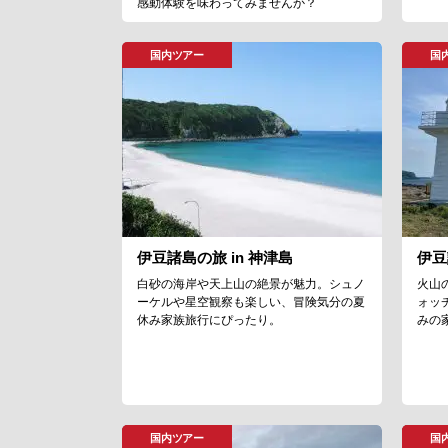
感動体験を味わってみませんか？
国内ツアー
国
伊豆諸島の旅 in 神津島
伊豆
白砂の海岸や天上山の絶景が魅力。シュノ
火山
ーケルや星空観察も楽しい、冒険気分の夏
ォッ
休み家族旅行にぴったり。
みの
国内ツアー
国