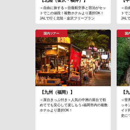
【北陸（金沢・福井）】
【中
＜自由に旅する＞往復航空券と宿泊がセッ
＜自
トでこの値段！複数ホテルより選択OK！
トで
JALで行く北陸・金沢フリープラン
JA
国内ツアー
国
【九州（福岡）】
【九
＜屋台きっぷ付き＞人気の中洲の屋台で初
＜世
めてでも安心して楽しもう♪福岡市内の複数
ッキ
ホテルより選択OK！
イド
史に