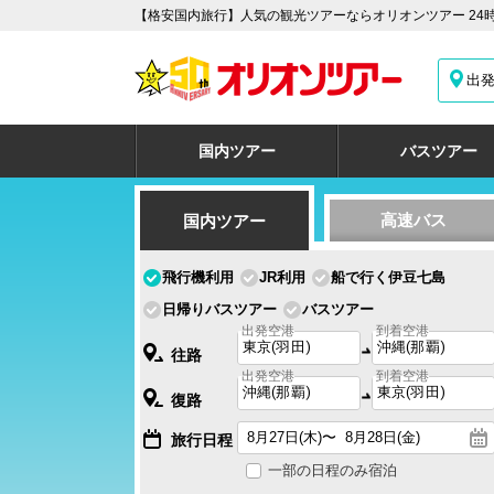
【格安国内旅行】人気の観光ツアーならオリオンツアー 24
出
国内ツアー
バスツアー
高速バス
国内ツアー
飛行機利用
JR利用
船で行く伊豆七島
日帰りバスツアー
バスツアー
出発空港
到着空港
往路
出発空港
到着空港
復路
旅行日程
一部の日程のみ宿泊