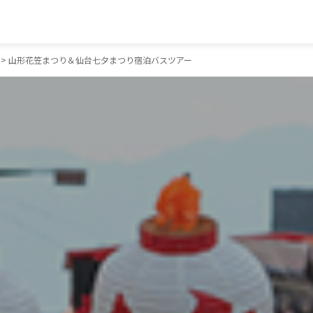
> 山形花笠まつり＆仙台七夕まつり宿泊バスツアー