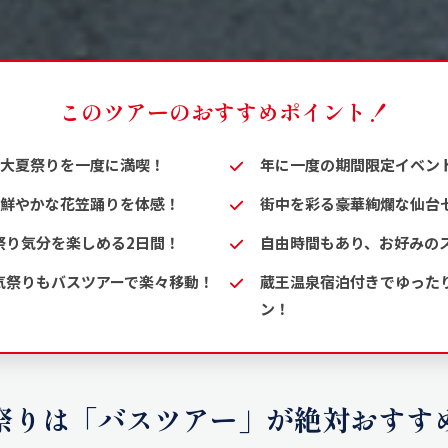
このツアーのおすすめポイント！
2大夏祭りを一度に満喫！
年に一度の期間限定イベン
色鮮やかな花笠踊りを体感！
街中を彩る豪華絢爛な仙台
祭り気分を楽しめる2日間！
自由時間もあり、お好みの
気祭りもバスツアーで楽々移動！
蔵王温泉宿泊付きでゆった
ン！
祭りは「バスツアー」が絶対おすす