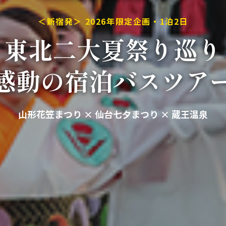
＜新宿発＞ 2026年限定企画・1泊2日
東北二大夏祭り巡り
感動の宿泊バスツア
山形花笠まつり × 仙台七夕まつり × 蔵王温泉