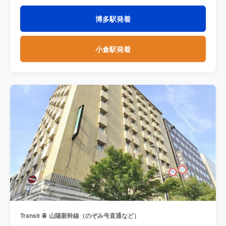
博多駅発着
小倉駅発着
Transit 🚆 山陽新幹線（のぞみ号直通など）