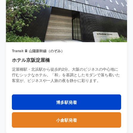
Transit 🚆 山陽新幹線（のぞみ）
ホテル京阪淀屋橋
淀屋橋駅・北浜駅から徒歩約2分。大阪のビジネスの中心地に
佇むシックなホテル。「和」を基調としたモダンで落ち着いた
客室が、ビジネスや一人旅の夜を静かに彩ります。
博多駅発着
小倉駅発着