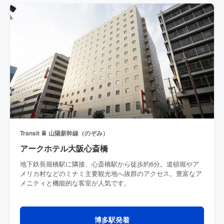
Transit 🚆 山陽新幹線（のぞみ）
アークホテル大阪心斎橋
地下鉄長堀橋駅に隣接、心斎橋駅から徒歩約6分。道頓堀やア
メリカ村などのミナミ主要観光地へ抜群のアクセス。豊富なア
メニティと機能的な客室が人気です。
博多駅発着