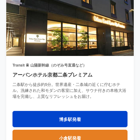
Transit 🚆 山陽新幹線（のぞみ号直通など）
アーバンホテル京都二条プレミアム
二条駅から徒歩約5分。世界遺産・二条城の近くに佇むホテ
ル。洗練された和モダンの客室に加え、サウナ付きの本格大浴
場を完備し、上質なリフレッシュをお届け。
博多駅発着
小倉駅発着