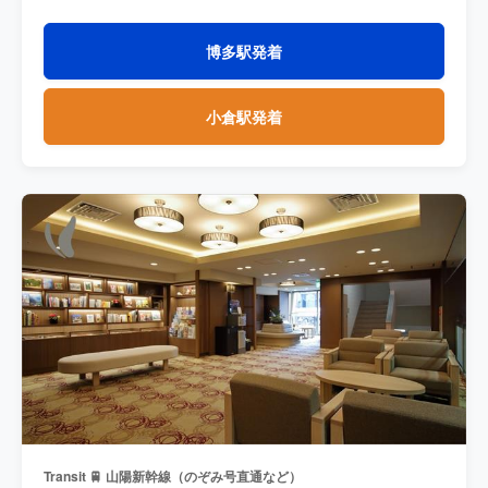
博多駅発着
小倉駅発着
Transit 🚆 山陽新幹線（のぞみ号直通など）