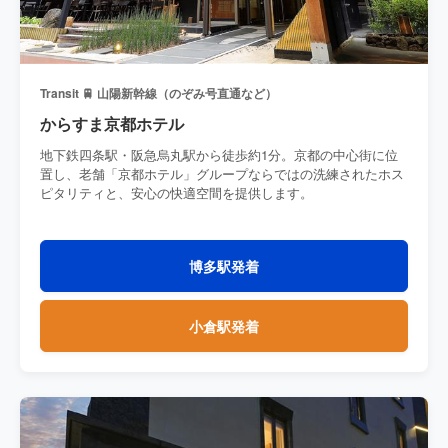
Transit 🚆 山陽新幹線（のぞみ号直通など）
からすま京都ホテル
地下鉄四条駅・阪急烏丸駅から徒歩約1分。京都の中心街に位
置し、老舗「京都ホテル」グループならではの洗練されたホス
ピタリティと、安心の快適空間を提供します。
博多駅発着
小倉駅発着