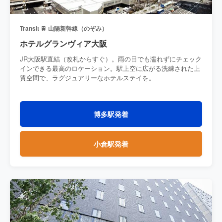
Transit 🚆 山陽新幹線（のぞみ）
ホテルグランヴィア大阪
JR大阪駅直結（改札からすぐ）。雨の日でも濡れずにチェック
インできる最高のロケーション。駅上空に広がる洗練された上
質空間で、ラグジュアリーなホテルステイを。
博多駅発着
小倉駅発着