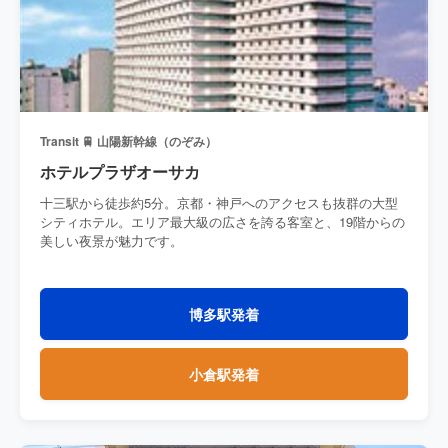
Transit 🚆 山陽新幹線（のぞみ）
ホテルプラザオーサカ
十三駅から徒歩約5分。京都・神戸へのアクセスも抜群の大型
シティホテル。エリア最大級の広さを誇る客室と、19階からの
美しい夜景が魅力です。
博多駅発着
小倉駅発着