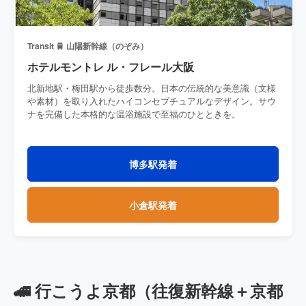
Transit 🚆 山陽新幹線（のぞみ）
ホテルモントレ ル・フレール大阪
北新地駅・梅田駅から徒歩数分。日本の伝統的な美意識（文様
や素材）を取り入れたハイコンセプチュアルなデザイン。サウ
ナを完備した本格的な温浴施設で至福のひとときを。
博多駅発着
小倉駅発着
🚄 行こうよ京都（往復新幹線＋京都