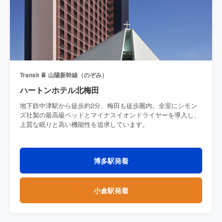
Transit 🚆 山陽新幹線（のぞみ）
ハートンホテル北梅田
地下鉄中津駅から徒歩約2分、梅田も徒歩圏内。全室にシモン
ズ社製の最高級ベッドとマイナスイオンドライヤーを導入し、
上質な眠りと高い機能性を追求しています。
博多駅発着
小倉駅発着