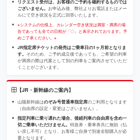
リクエスト受付は、お客様のご予約を確約するものでは
ございません。
お申込み後、弊社よりお電話またはメー
ルにて空き状況を正式に回答いたします。
※システムの仕様上、カレンダー空き状況は満室・満席の場
合であっても全ての日程が「〇」と表示されております。予
めご了承ください。※
JR指定席チケットの発売はご乗車日の1ヶ月前となりま
す。
そのため、ご予約成立後であっても、ご希望の列車
が満席の際は代案として別の列車をご案内させていただ
くことがございます。
【JR・新幹線のご案内】
山陽新幹線は
のぞみ号普通車指定席
のご利用となります
（自由席の設定・変更はございません）。
指定列車に乗り遅れた場合、後続列車の自由席を含め一
切ご乗車いただけません。
特急券・乗車券共に無効（払
い戻し不可）となり、お客様ご自身で別途全額購入が必
要となります。