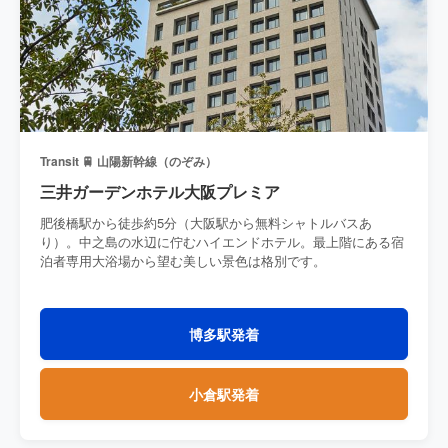
Transit 🚆 山陽新幹線（のぞみ）
三井ガーデンホテル大阪プレミア
肥後橋駅から徒歩約5分（大阪駅から無料シャトルバスあ
り）。中之島の水辺に佇むハイエンドホテル。最上階にある宿
泊者専用大浴場から望む美しい景色は格別です。
博多駅発着
小倉駅発着