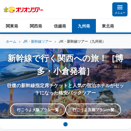
メニュー
関東発
関西発
信越発
九州発
東北発
ホーム
>
JR・新幹線ツアー
>
JR・新幹線ツアー（九州発）
新幹線で行く関西への旅！［博
多・小倉発着］
往復の新幹線指定席チケットと人気の宿泊ホテルがセッ
トになった格安パックツアー
行こうよ大阪プラン一覧
行こうよ京都プラン一覧