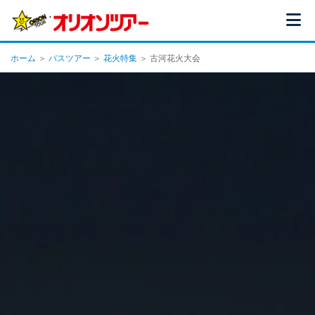
ホーム
＞
バスツアー
＞
花火特集
＞ 古河花火大会