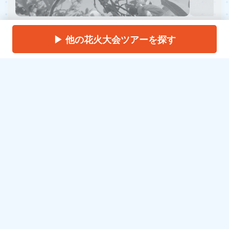
▶ 他の花火大会ツアーを探す
🍧 うれしい2つのおもてなし[cite: 1]
ブルーベリー（200g）のお土産付！
園内で
採れたフレッシュな旬のブルーベリーをパッ
クでお持ち帰り。[cite: 1]
オリジナルジェラート（ダブル）付！
人気店
「レジーナ」で豊富なフレーバーからお好き
な味を2種類選べます。火照った体をひんや
りリフレッシュ！[cite: 1]