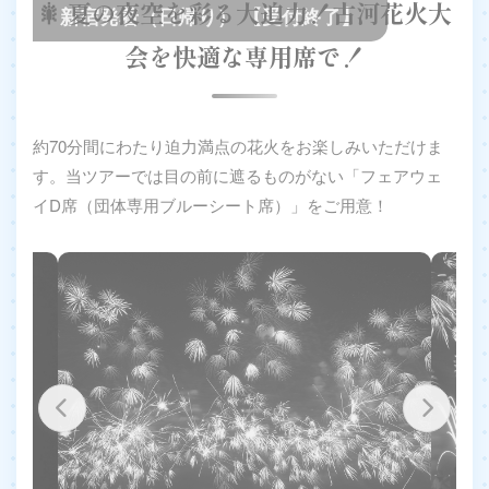
🎇 夏の夜空を彩る大迫力！古河花火大
新宿発着（日帰り） 【受付終了】
会を快適な専用席で！
約70分間にわたり迫力満点の花火をお楽しみいただけま
す。当ツアーでは目の前に遮るものがない「フェアウェ
イD席（団体専用ブルーシート席）」をご用意！