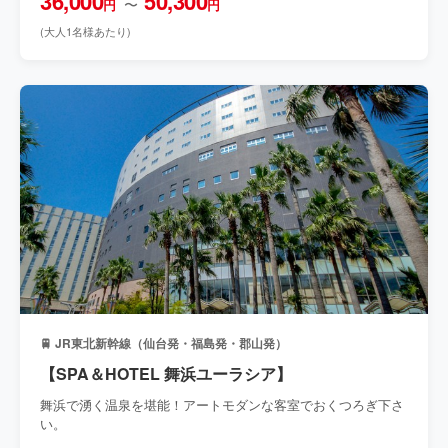
36,000
50,300
〜
円
円
(大人1名様あたり)
🚆 JR東北新幹線（仙台発・福島発・郡山発）
【SPA＆HOTEL 舞浜ユーラシア】
舞浜で湧く温泉を堪能！アートモダンな客室でおくつろぎ下さ
い。