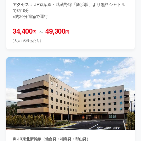
アクセス：
JR京葉線・武蔵野線「舞浜駅」より無料シャトル
で約10分
※約20分間隔で運行
34,400
49,300
〜
円
円
(大人1名様あたり)
🚆 JR東北新幹線（仙台発・福島発・郡山発）