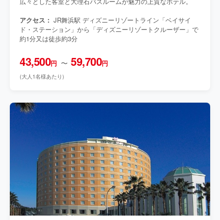
広々とした客室と大理石バスルームが魅力の上質なホテル。
アクセス：
JR舞浜駅 ディズニーリゾートライン「ベイサイ
ド・ステーション」から「ディズニーリゾートクルーザー」で
約1分又は徒歩約3分
43,500
59,700
〜
円
円
(大人1名様あたり)