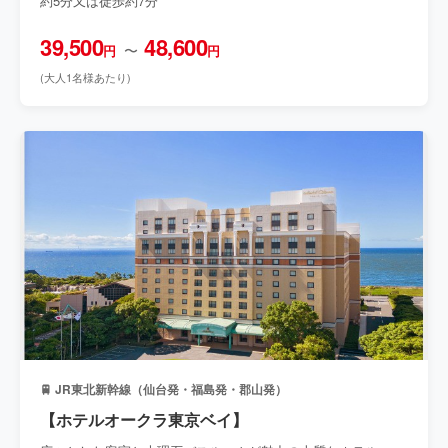
約5分又は徒歩約7分
39,500
48,600
〜
円
円
(大人1名様あたり)
🚆 JR東北新幹線（仙台発・福島発・郡山発）
【ホテルオークラ東京ベイ】