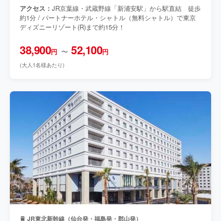
アクセス：
JR京葉線・武蔵野線「新浦安駅」から駅直結 徒歩
約1分 / パートナーホテル・シャトル（無料シャトル）で東京
ディズニーリゾート(R)まで約15分！
38,900
52,100
〜
円
円
(大人1名様あたり)
🚆 JR東北新幹線（仙台発・福島発・郡山発）