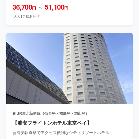
36,700
51,100
〜
円
円
(大人1名様あたり)
🚆 JR東北新幹線（仙台発・福島発・郡山発）
【浦安ブライトンホテル東京ベイ】
新浦安駅直結でアクセス便利なシティリゾートホテル。