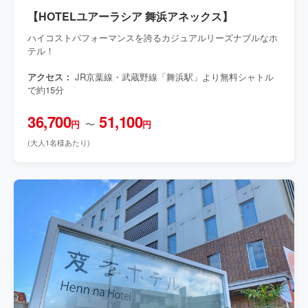
【HOTELユアーラシア 舞浜アネックス】
ハイコストパフォーマンスを誇るカジュアルリーズナブルなホ
テル！
アクセス：
JR京葉線・武蔵野線「舞浜駅」より無料シャトル
で約15分
36,700
51,100
〜
円
円
(大人1名様あたり)