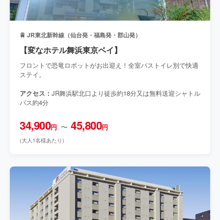
🚆 JR東北新幹線（仙台発・福島発・郡山発）
【変なホテル舞浜東京ベイ】
フロントで恐竜ロボットがお出迎え！全室バストイレ別で快適
ステイ。
アクセス：
JR舞浜駅北口より徒歩約18分又は無料送迎シャトル
バス約4分
34,900
45,800
〜
円
円
(大人1名様あたり)