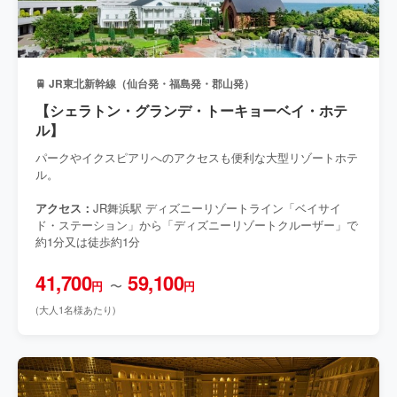
🚆 JR東北新幹線（仙台発・福島発・郡山発）
【シェラトン・グランデ・トーキョーベイ・ホテ
ル】
パークやイクスピアリへのアクセスも便利な大型リゾートホテ
ル。
アクセス：
JR舞浜駅 ディズニーリゾートライン「ベイサイ
ド・ステーション」から「ディズニーリゾートクルーザー」で
約1分又は徒歩約1分
41,700
59,100
〜
円
円
(大人1名様あたり)