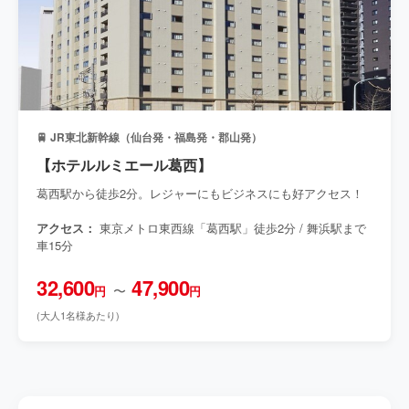
🚆 JR東北新幹線（仙台発・福島発・郡山発）
【ホテルルミエール葛西】
葛西駅から徒歩2分。レジャーにもビジネスにも好アクセス！
アクセス：
東京メトロ東西線「葛西駅」徒歩2分 / 舞浜駅まで
車15分
32,600
47,900
〜
円
円
(大人1名様あたり)