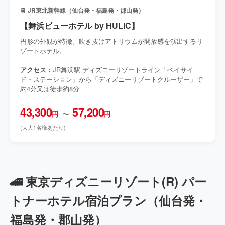
🚆 JR東北新幹線（仙台発・福島発・郡山発）
【舞浜ビューホテル by HULIC】
円形の外観が特徴。吹き抜けアトリウムが開放感を演出するリ
ゾートホテル。
アクセス：
JR舞浜駅 ディズニーリゾートライン「ベイサイ
ド・ステーション」から「ディズニーリゾートクルーザー」で
約4分又は徒歩約8分
43,300
57,200
〜
円
円
(大人1名様あたり)
🚄 東京ディズニーリゾート(R) パー
トナーホテル宿泊プラン（仙台発・
福島発・郡山発）