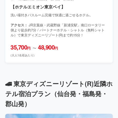
【ホテルエミオン東京ベイ】
洗い場付きバスルーム完備で快適に過ごせるホテル。
アクセス：
JR京葉線・武蔵野線「新浦安駅」南口ロータリー
側より徒歩約7分 / パートナーホテル・シャトル（無料シャト
ル）で東京ディズニーリゾート(R)まで約15分！
35,700
48,900
〜
円
円
(大人1名様あたり)
🚄 東京ディズニーリゾート(R)近隣ホ
テル宿泊プラン（仙台発・福島発・
郡山発）