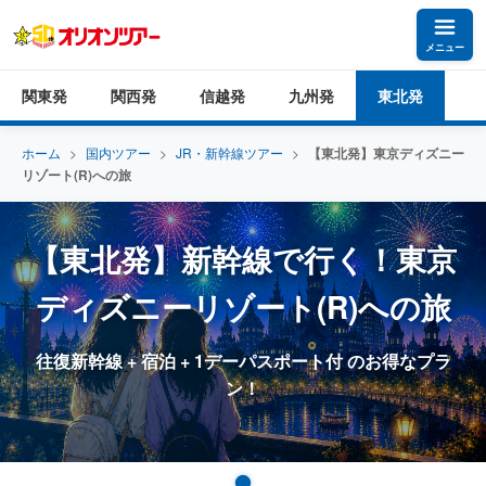
メニュー
関東発
関西発
信越発
九州発
東北発
ホーム
>
国内ツアー
>
JR・新幹線ツアー
>
【東北発】東京ディズニー
リゾート(R)への旅
【東北発】新幹線で行く！東京
ディズニーリゾート(R)への旅
往復新幹線 + 宿泊 + 1デーパスポート付 のお得なプラ
ン！