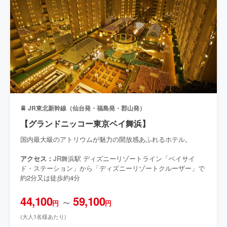
🚆 JR東北新幹線（仙台発・福島発・郡山発）
【グランドニッコー東京ベイ舞浜】
国内最大級のアトリウムが魅力の開放感あふれるホテル。
アクセス：
JR舞浜駅 ディズニーリゾートライン「ベイサイ
ド・ステーション」から「ディズニーリゾートクルーザー」で
約2分又は徒歩約4分
44,100
59,100
〜
円
円
(大人1名様あたり)