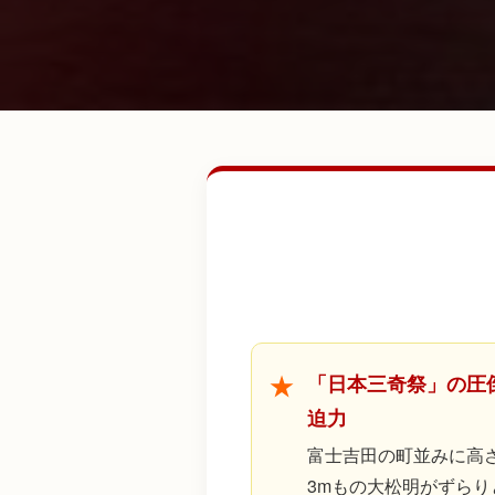
「日本三奇祭」の圧
迫力
富士吉田の町並みに高
3mもの大松明がずらり