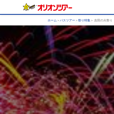
ホーム
＞
バスツアー
＞
祭り特集
＞ 吉田の火祭り