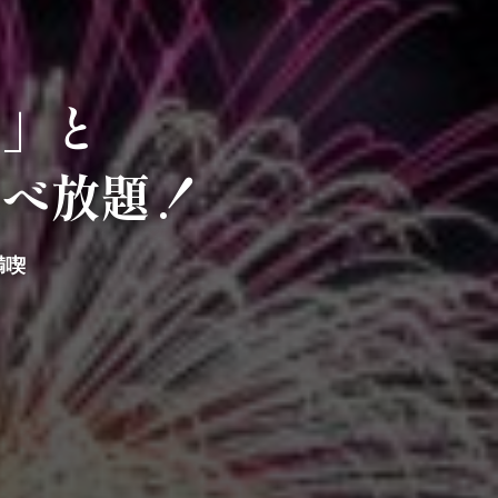
り」と
食べ放題！
満喫