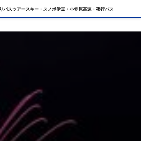
りバスツアー
スキー・スノボ
伊豆・小笠原
高速・夜行バス