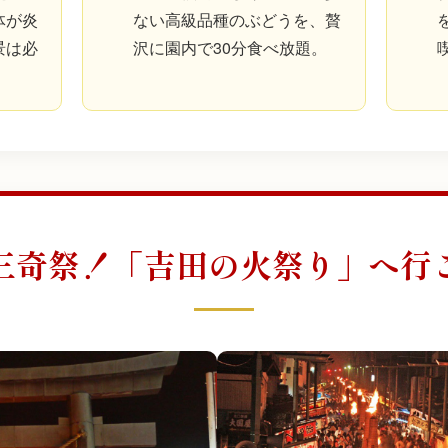
体が炎
ない高級品種のぶどうを、贅
景は必
沢に園内で30分食べ放題。
三奇祭！「吉田の火祭り」へ行