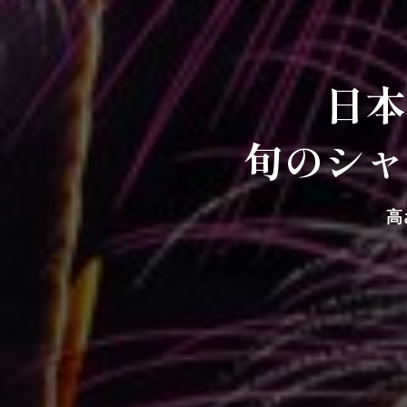
日本
旬のシャ
高