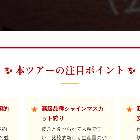
✨ 本ツアーの注目ポイント ✨
倒的
高級品種シャインマスカ
ット狩り
さ約
皮ごと食べられて大粒で甘
と並
い！比較的新しく生産量の少