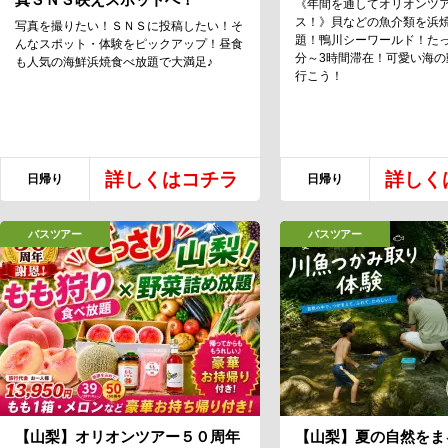
《年間を通してオリオンツ
ス！》貝などの魚介類を浜
写真を撮りたい！ＳＮＳに投稿したい！そ
題！鴨川シーワールド！たっ
んなスポット・体験をピックアップ！昼食
分～3時間滞在！可愛い海の
も人気の海鮮浜焼食べ放題で大満足♪
行こう！
詳しくはコチラ
詳しく
日帰り
日帰り
バスツアー
バスツアー
【山梨】オリオンツアー５０周年
【山梨】夏の自然をま