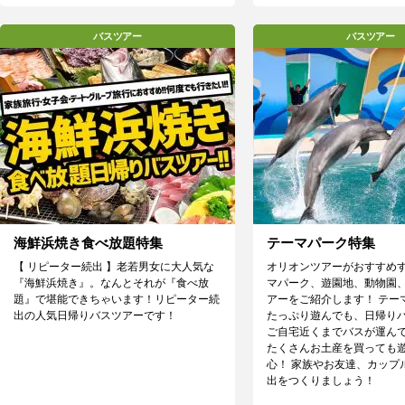
バスツアー
バスツアー
海鮮浜焼き食べ放題特集
テーマパーク特集
【 リピーター続出 】老若男女に大人気な
オリオンツアーがおすすめ
『海鮮浜焼き』。なんとそれが『食べ放
マパーク、遊園地、動物園
題』で堪能できちゃいます！リピーター続
アーをご紹介します！ テー
出の人気日帰りバスツアーです！
たっぷり遊んでも、日帰り
ご自宅近くまでバスが運ん
たくさんお土産を買っても
心！ 家族やお友達、カップ
出をつくりましょう！