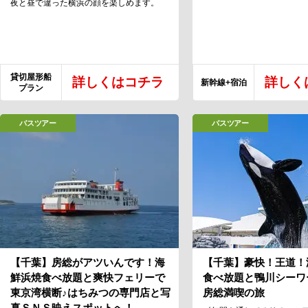
夜と昼で違った横浜の顔を楽しめます。
貸切屋形船
詳しくはコチラ
詳しく
新幹線+宿泊
プラン
バスツアー
バスツアー
【千葉】房総がアツいんです！海
【千葉】豪快！王道！
鮮浜焼食べ放題と爽快フェリーで
食べ放題と鴨川シーワ
東京湾横断♪はちみつの専門店と写
房総満喫の旅
真ＳＮＳ映えスポットへ！