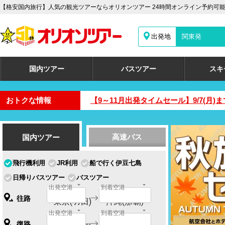
【格安国内旅行】人気の観光ツアーならオリオンツアー 24時間オンライン予約可
出発地
関東発
国内ツアー
バスツアー
スキ
おトクな情報
【9～11月出発タイムセール】9/7(
高速バス
国内ツアー
飛行機利用
JR利用
船で行く伊豆七島
日帰りバスツアー
バスツアー
出発空港
到着空港
往路
東京(羽田)
沖縄(那覇)
出発空港
到着空港
復路