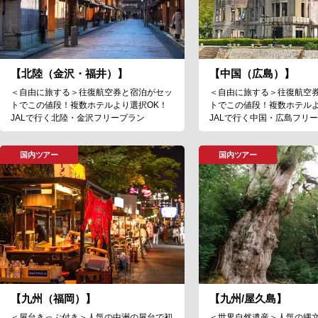
【北陸（金沢・福井）】
【中国（広島）】
＜自由に旅する＞往復航空券と宿泊がセッ
＜自由に旅する＞往復航空
トでこの値段！複数ホテルより選択OK！
トでこの値段！複数ホテルよ
JALで行く北陸・金沢フリープラン
JALで行く中国・広島フリ
国内ツアー
国内ツアー
【九州（福岡）】
【九州/屋久島】
＜屋台きっぷ付き＞人気の中洲の屋台で初
＜世界自然遺産＞人気の縄