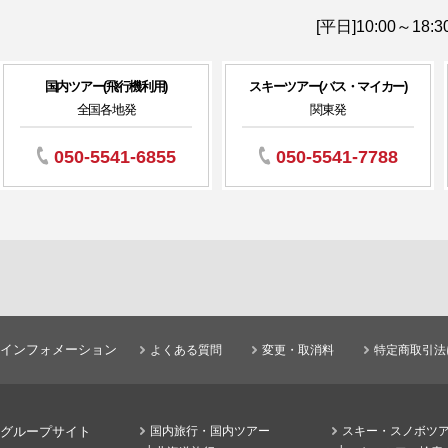
[平日]10:00～18:3
国内ツアー(飛行機利用)
スキーツアー(バス・マイカー)
全国各地発
関東発
050-5541-6855
050-5541-7788
インフォメーション
よくある質問
変更・取消料
特定商取引法
グループサイト
国内旅行・国内ツアー
スキー・スノボツ