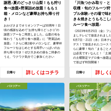
謝恩♪夏のどっさり山梨！もも狩り
「川魚つかみ取り・と
食べ放題×野菜詰め放題！もも１
収穫・旬のフルーツ狩
箱・メロンなど豪華お持ち帰り付
プル体験♪その場で味
き！
き＆焼きとうもろこし
ルーツ食べ放題♪
おかげさまでオリオンツアーは50周年！日
頃の感謝を込めて“お持ち帰りどっさり”の
《2023年8月25日（金）
謝恩ツアーをご用意しました。山梨の旬を
ましテレビで放送されました！
味わう『もも狩り食べ放題』に『野菜詰め
6月7日・21日（水）日本
放題』！さらに桃1箱やメロンなど、豪華W
デス！で放送されたコース！
フルーツをはじめとする両手いっぱいのお
らに豪華！旬の「まるごと
持ち帰り付き！ぜひ大きめの袋をご持参の
は必見です♪ なんと！「土
うえ、ワクワク気分でご参加ください
の土曜限定マグロ食べ放題
で並ばず特別開催！
詳しくはコチラ
詳しく
日帰り
日帰り
バスツアー
バスツアー