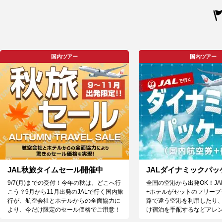
国内ツアー
国内ツアー
JAL秋旅タイムセール開催中
JALダイナミックパッ
9/7(月)までの受付！今年の秋は、どこへ行
全国の空港から出発OK！J
こう？9月から11月出発のJALで行く国内旅
+ホテルがセットのフリープ
行が、航空会社とホテルからの全面協力に
路で違う空港を利用したり、
より、今だけ限定のセール価格でご用意！
け宿泊を手配するなどアレ