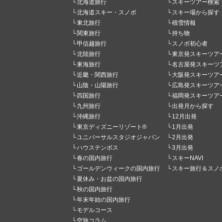
北海道旅行
スキーツアー検索
北海道スキー・スノボ
スキー場から探す
東北旅行
積雪情報
関東旅行
持ち物
甲信越旅行
スノボ初心者
北陸旅行
東京発スキーツア
東海旅行
名古屋発スキーツ
近畿・関西旅行
大阪発スキーツア
山陰・山陽旅行
広島発スキーツア
四国旅行
福岡発スキーツア
九州旅行
出発月から探す
沖縄旅行
12月出発
東京ディズニーリゾート®
1月出発
ユニバーサルスタジオジャパン
2月出発
ハウステンボス
3月出発
春の国内旅行
スキーNAVI
ゴールデンウィークの国内旅行
スキー旅行＆スノ
夏休み・お盆の国内旅行
秋の国内旅行
年末年始の国内旅行
モデルコース
空旅コラム