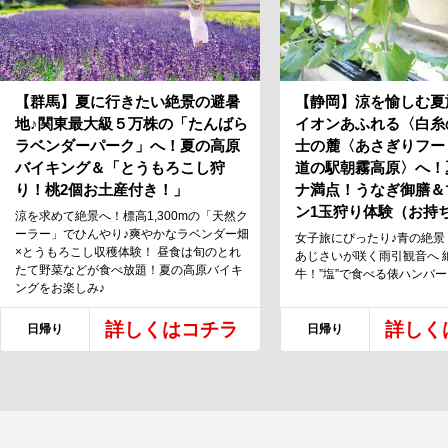
【群馬】夏に行きたい絶景の避暑
【静岡】涼を愉しむ夏
地♪関東最大級５万株の「たんばら
イオンあふれる〈白糸
ラベンダーパーク」へ！夏の高原
士の麓〈あさぎりフー
バイキング＆「とうもろこし狩
道の駅朝霧高原〉へ！
り！桃2個お土産付き！」
ナ満点！うなぎ御膳＆
ン1玉狩り体験（お持
涼を求めて絶景へ！標高1,300mの「天然ク
ーラー」でひんやり♪爽やかなラベンダー畑
女子旅にぴったり♪青の絶景！
×とうもろこし収穫体験！ 昼食は旬のとれ
あじさいが咲く雨引観音へ 
たて野菜などが食べ放題！夏の高原バイキ
牛！”塩”で食べる俵ハンバ
ングをお楽しみ♪
詳しくはコチラ
詳しく
日帰り
日帰り