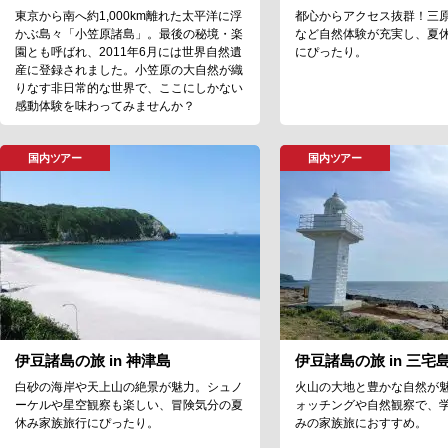
東京から南へ約1,000km離れた太平洋に浮
都心からアクセス抜群！三
かぶ島々「小笠原諸島」。最後の秘境・楽
など自然体験が充実し、夏
園とも呼ばれ、2011年6月には世界自然遺
にぴったり。
産に登録されました。小笠原の大自然が織
りなす非日常的な世界で、ここにしかない
感動体験を味わってみませんか？
国内ツアー
国内ツアー
伊豆諸島の旅 in 神津島
伊豆諸島の旅 in 三宅
白砂の海岸や天上山の絶景が魅力。シュノ
火山の大地と豊かな自然が
ーケルや星空観察も楽しい、冒険気分の夏
ォッチングや自然観察で、
休み家族旅行にぴったり。
みの家族旅におすすめ。