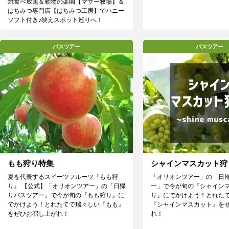
焼食べ放題＆動物の楽園【マザー牧場】＆
はちみつ専門店【はちみつ工房】でハニー
ソフト付き♪映えスポット巡りへ！
バスツアー
バスツアー
もも狩り特集
シャインマスカット狩
夏を代表するスイーツフルーツ『もも狩
「オリオンツアー」の「日
り』 【公式】「オリオンツアー」の「日帰
ー」で今が旬の『シャイン
りバスツアー」で今が旬の『もも狩り』に
り』にでかけよう！とれた
でかけよう！とれたてで瑞々しい『もも』
『シャインマスカット』を
をぜひお召し上がれ！
れ！