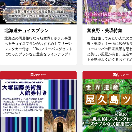
北海道チョイスプラン
富良野・美瑛特集
北海道の周遊旅行なら航空券とホテルを選
一度は旅してみたい人気の
べるチョイスプランがおすすめ！フリーや
野・美瑛」！一面に広がる
レンタカー付き、JRのフリーパスがセット
ヨーロッパの田園風景を思
になったプランなど豊富なラインナップ！
ど美しい風景が有名。点在
トを効率よくめぐるおすす
国内ツアー
国内ツアー