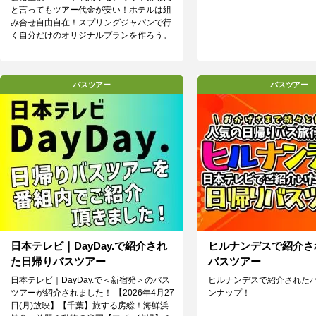
と言ってもツアー代金が安い！ホテルは組
み合せ自由自在！スプリングジャパンで行
く自分だけのオリジナルプランを作ろう。
バスツアー
バスツアー
日本テレビ｜DayDay.で紹介され
ヒルナンデスで紹介さ
た日帰りバスツアー
バスツアー
日本テレビ｜DayDay.で＜新宿発＞のバス
ヒルナンデスで紹介された
ツアーが紹介されました！ 【2026年4月27
ンナップ！
日(月)放映】【千葉】旅する房総！海鮮浜