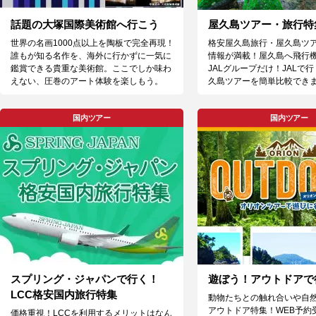
話題の大塚国際美術館へ行こう
屋久島ツアー・旅行特
世界の名画1000点以上を陶板で完全再現！
格安屋久島旅行・屋久島ツ
誰もが知る名作を、海外に行かずに一気に
情報が満載！屋久島へ飛行
鑑賞できる貴重な美術館。ここでしか味わ
JALグループだけ！JALで
えない、圧巻のアート体験を楽しもう。
久島ツアーを簡単比較でき
国内ツアー
国内ツアー
スプリング・ジャパンで行く！
遊ぼう！アウトドアで
LCC格安国内旅行特集
動物たちとの触れ合いや自
アウトドア特集！WEB予約
価格重視！LCCを利用するメリットはなん