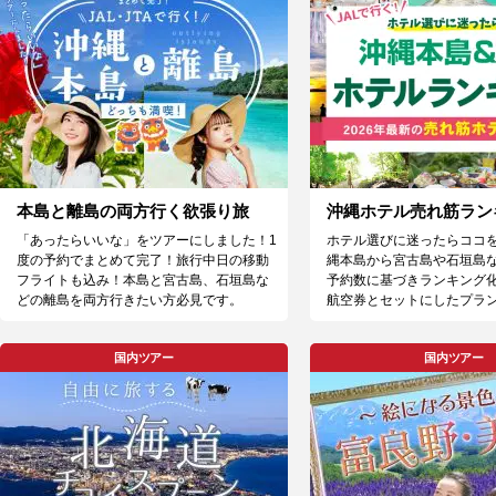
本島と離島の両方行く欲張り旅
沖縄ホテル売れ筋ラン
「あったらいいな」をツアーにしました！1
ホテル選びに迷ったらココ
度の予約でまとめて完了！旅行中日の移動
縄本島から宮古島や石垣島
フライトも込み！本島と宮古島、石垣島な
予約数に基づきランキング化
どの離島を両方行きたい方必見です。
航空券とセットにしたプラ
国内ツアー
国内ツアー