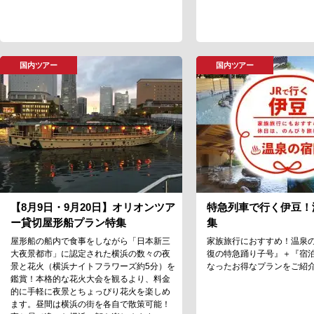
国内ツアー
国内ツアー
【8月9日・9月20日】オリオンツア
特急列車で行く伊豆！
ー貸切屋形船プラン特集
集
屋形船の船内で食事をしながら「日本新三
家族旅行におすすめ！温泉
大夜景都市」に認定された横浜の数々の夜
復の特急踊り子号』＋『宿
景と花火（横浜ナイトフラワーズ約5分）を
なったお得なプランをご紹
鑑賞！本格的な花火大会を観るより、料金
的に手軽に夜景とちょっぴり花火を楽しめ
ます。昼間は横浜の街を各自で散策可能！