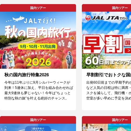
国内ツアー
国内ツアー
秋の国内旅行特集2026
早割割引でおトクな国
今年は11年ぶりに9月シルバーウィークが
出発60日前までの早期予約
到来！5連休に加え、平日を組み合わせれば
など人気の日程は特に満席
最大9連休も夢じゃない！今年は“ちょっと
スクを減らして、飛行機・
特別な秋の旅”を叶える絶好のチャンス。
空室が多い早めに予定を決
国内ツアー
国内ツアー