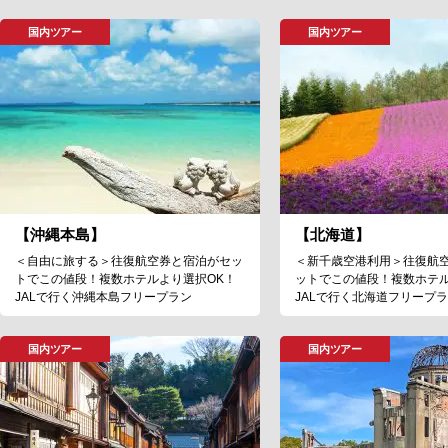
国内ツアー
国内ツアー
【沖縄本島】
【北海道】
＜自由に旅する＞往復航空券と宿泊がセッ
＜新千歳空港利用＞往復航
トでこの値段！複数ホテルより選択OK！
ットでこの値段！複数ホテル
JALで行く沖縄本島フリープラン
JALで行く北海道フリープ
国内ツアー
国内ツアー