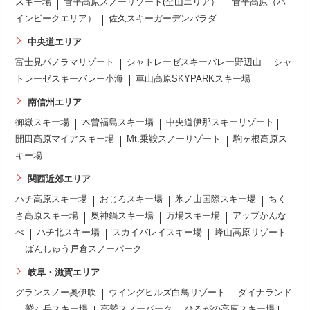
スキー場
菅平高原スノーリゾート(全山エリア）
菅平高原（パ
インビークエリア）
佐久スキーガーデンパラダ
中央道エリア
富士見パノラマリゾート
シャトレーゼスキーバレー野辺山
シャ
トレーゼスキーバレー小海
車山高原SKYPARKスキー場
南信州エリア
御嶽スキー場
木曽福島スキー場
中央道伊那スキーリゾート
開田高原マイアスキー場
Mt.乗鞍スノーリゾート
駒ヶ根高原ス
キー場
関西近郊エリア
ハチ高原スキー場
おじろスキー場
氷ノ山国際スキー場
ちく
さ高原スキー場
奥神鍋スキー場
万場スキー場
アップかんな
べ
ハチ北スキー場
スカイバレイスキー場
峰山高原リゾート
ばんしゅう戸倉スノーパーク
岐阜・滋賀エリア
グランスノー奥伊吹
ウイングヒルズ白鳥リゾート
ダイナランド
鷲ヶ岳スキー場
高鷲スノーパーク
ひるがの高原スキー場