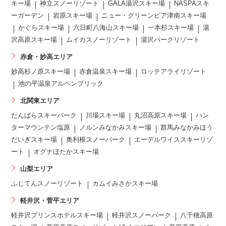
キー場
神立スノーリゾート
GALA湯沢スキー場
NASPAスキ
ーガーデン
岩原スキー場
ニュー・グリーンピア津南スキー場
かぐらスキー場
六日町八海山スキー場
一本杉スキー場
湯
沢高原スキー場
ムイカスノーリゾート
湯沢パークリゾート
赤倉・妙高エリア
妙高杉ノ原スキー場
赤倉温泉スキー場
ロッテアライリゾート
池の平温泉アルペンブリック
北関東エリア
たんばらスキーパーク
川場スキー場
丸沼高原スキー場
ハン
ターマウンテン塩原
ノルンみなかみスキー場
群馬みなかみほう
だいぎスキー場
奥利根スノーパーク
エーデルワイススキーリゾ
ート
オグナほたかスキー場
山梨エリア
ふじてんスノーリゾート
カムイみさかスキー場
軽井沢・菅平エリア
軽井沢プリンスホテルスキー場
軽井沢スノーパーク
八千穂高原