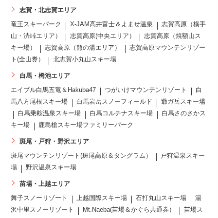
志賀・北志賀エリア
竜王スキーパーク
X-JAM高井富士＆よませ温泉
志賀高原（横手
山・渋峠エリア）
志賀高原(中央エリア）
志賀高原（焼額山ス
キー場）
志賀高原（熊の湯エリア）
志賀高原マウンテンリゾー
ト(全山券）
北志賀小丸山スキー場
白馬・栂池エリア
エイブル白馬五竜＆Hakuba47
つがいけマウンテンリゾート
白
馬八方尾根スキー場
白馬岩岳スノーフィールド
爺ガ岳スキー場
白馬乗鞍温泉スキー場
白馬コルチナスキー場
白馬さのさかス
キー場
鹿島槍スキー場ファミリーパーク
斑尾・戸狩・野沢エリア
斑尾マウンテンリゾート(斑尾高原＆タングラム）
戸狩温泉スキー
場
野沢温泉スキー場
苗場・上越エリア
舞子スノーリゾート
上越国際スキー場
石打丸山スキー場
湯
沢中里スノーリゾート
Mt.Naeba(苗場＆かぐら共通券）
苗場ス