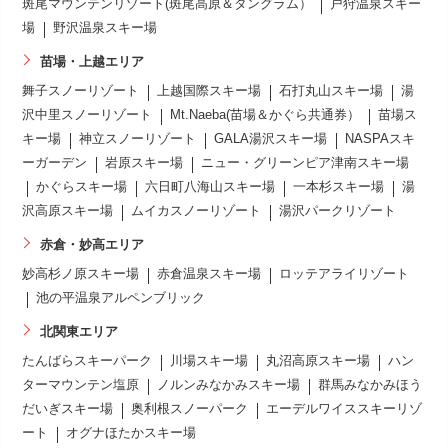
斑尾マウンテンリゾート(斑尾高原＆タングラム）
戸狩温泉スキー
場
野沢温泉スキー場
苗場・上越エリア
舞子スノーリゾート
上越国際スキー場
石打丸山スキー場
湯
沢中里スノーリゾート
Mt.Naeba(苗場＆かぐら共通券）
苗場ス
キー場
神立スノーリゾート
GALA湯沢スキー場
NASPAスキ
ーガーデン
岩原スキー場
ニュー・グリーンピア津南スキー場
かぐらスキー場
六日町八海山スキー場
一本杉スキー場
湯
沢高原スキー場
ムイカスノーリゾート
湯沢パークリゾート
赤倉・妙高エリア
妙高杉ノ原スキー場
赤倉温泉スキー場
ロッテアライリゾート
池の平温泉アルペンブリック
北関東エリア
たんばらスキーパーク
川場スキー場
丸沼高原スキー場
ハン
ターマウンテン塩原
ノルンみなかみスキー場
群馬みなかみほう
だいぎスキー場
奥利根スノーパーク
エーデルワイススキーリゾ
ート
オグナほたかスキー場