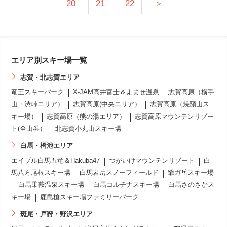
20
21
22
＞
エリア別スキー場一覧
志賀・北志賀エリア
竜王スキーパーク
X-JAM高井富士＆よませ温泉
志賀高原（横手
山・渋峠エリア）
志賀高原(中央エリア）
志賀高原（焼額山ス
キー場）
志賀高原（熊の湯エリア）
志賀高原マウンテンリゾー
ト(全山券）
北志賀小丸山スキー場
白馬・栂池エリア
エイブル白馬五竜＆Hakuba47
つがいけマウンテンリゾート
白
馬八方尾根スキー場
白馬岩岳スノーフィールド
爺ガ岳スキー場
白馬乗鞍温泉スキー場
白馬コルチナスキー場
白馬さのさかス
キー場
鹿島槍スキー場ファミリーパーク
斑尾・戸狩・野沢エリア