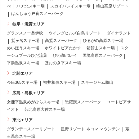
べ
ハチ北スキー場
スカイバレイスキー場
峰山高原リゾート
ばんしゅう戸倉スノーパーク
岐阜・滋賀エリア
グランスノー奥伊吹
ウイングヒルズ白鳥リゾート
ダイナランド
鷲ヶ岳スキー場
高鷲スノーパーク
ひるがの高原スキー場
めいほうスキー場
ホワイトピアたかす
箱館山スキー場
スタ
ーシュプールひだ流葉
びわ湖バレイ
国境高原スノーパーク
平湯温泉スキー場
ほおのき平スキー場
北陸エリア
今庄365スキー場
福井和泉スキー場
スキージャム勝山
広島・島根エリア
女鹿平温泉めがひらスキー場
恐羅漢スノーパーク
ユートピアサ
イオト
芸北高原大佐スキー場
東北エリア
グランデコスノーリゾート
星野リゾート ネコマ マウンテン
蔵
王温泉スキー場