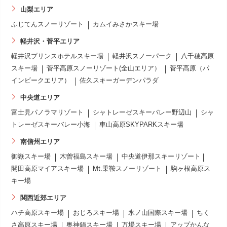
山梨エリア
ふじてんスノーリゾート
カムイみさかスキー場
軽井沢・菅平エリア
軽井沢プリンスホテルスキー場
軽井沢スノーパーク
八千穂高原
スキー場
菅平高原スノーリゾート(全山エリア）
菅平高原（パ
インビークエリア）
佐久スキーガーデンパラダ
中央道エリア
富士見パノラマリゾート
シャトレーゼスキーバレー野辺山
シャ
トレーゼスキーバレー小海
車山高原SKYPARKスキー場
南信州エリア
御嶽スキー場
木曽福島スキー場
中央道伊那スキーリゾート
開田高原マイアスキー場
Mt.乗鞍スノーリゾート
駒ヶ根高原ス
キー場
関西近郊エリア
ハチ高原スキー場
おじろスキー場
氷ノ山国際スキー場
ちく
さ高原スキー場
奥神鍋スキー場
万場スキー場
アップかんな