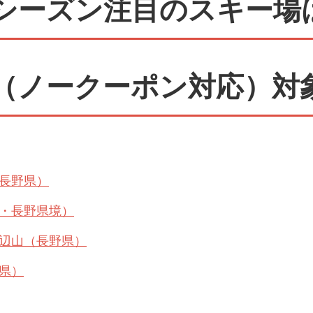
026シーズン注目のスキー
（ノークーポン対応）対
長野県）
・長野県境）
辺山（長野県）
県）