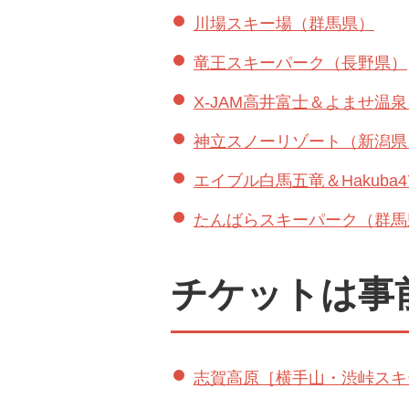
川場スキー場（群馬県）
竜王スキーパーク（長野県）
X-JAM高井富士＆よませ温
神立スノーリゾート（新潟県
エイブル白馬五竜＆Hakuba
たんばらスキーパーク（群馬
チケットは事
志賀高原［横手山・渋峠スキ