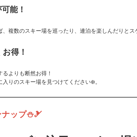
が可能！
ば、
複数のスキー場
を巡ったり、連泊を楽しんだりとスケ
くお得！
するよりも断然お得！
に入りのスキー場
を見つけてください❄️。
ナップ⛄🎿