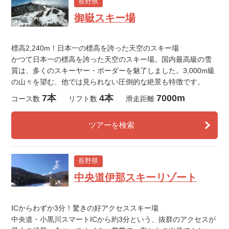
長野県
御嶽スキー場
標高2,240m！日本一の標高を誇った天空のスキー場
かつて日本一の標高を誇った天空のスキー場。国内最高級の雪
質は、多くのスキーヤー・ボーダーを魅了しました。3,000m級
の山々を望む、他では見られない圧倒的な絶景も特徴です。
7本
4本
7000m
コース数
リフト数
滑走距離
ツアーを検索
長野県
中央道伊那スキーリゾート
ICからわずか3分！驚きの好アクセススキー場
中央道・小黒川スマートICから約3分という、抜群のアクセスが