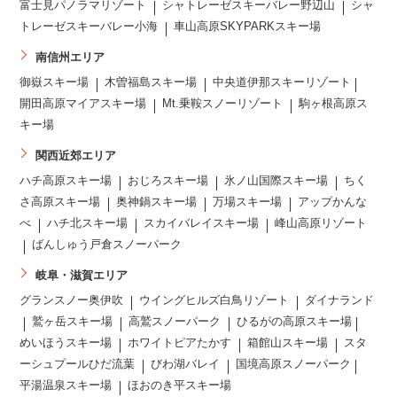
富士見パノラマリゾート
シャトレーゼスキーバレー野辺山
シャ
トレーゼスキーバレー小海
車山高原SKYPARKスキー場
南信州エリア
御嶽スキー場
木曽福島スキー場
中央道伊那スキーリゾート
開田高原マイアスキー場
Mt.乗鞍スノーリゾート
駒ヶ根高原ス
キー場
関西近郊エリア
ハチ高原スキー場
おじろスキー場
氷ノ山国際スキー場
ちく
さ高原スキー場
奥神鍋スキー場
万場スキー場
アップかんな
べ
ハチ北スキー場
スカイバレイスキー場
峰山高原リゾート
ばんしゅう戸倉スノーパーク
岐阜・滋賀エリア
グランスノー奥伊吹
ウイングヒルズ白鳥リゾート
ダイナランド
鷲ヶ岳スキー場
高鷲スノーパーク
ひるがの高原スキー場
めいほうスキー場
ホワイトピアたかす
箱館山スキー場
スタ
ーシュプールひだ流葉
びわ湖バレイ
国境高原スノーパーク
平湯温泉スキー場
ほおのき平スキー場