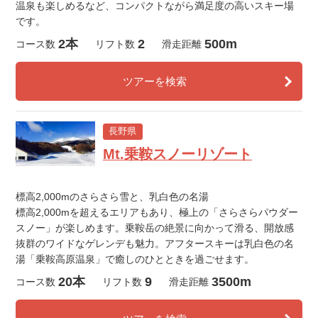
温泉も楽しめるなど、コンパクトながら満足度の高いスキー場
です。
2本
2
500m
コース数
リフト数
滑走距離
ツアーを検索
長野県
Mt.乗鞍スノーリゾート
標高2,000mのさらさら雪と、乳白色の名湯
標高2,000mを超えるエリアもあり、極上の「さらさらパウダー
スノー」が楽しめます。乗鞍岳の絶景に向かって滑る、開放感
抜群のワイドなゲレンデも魅力。アフタースキーは乳白色の名
湯「乗鞍高原温泉」で癒しのひとときを過ごせます。
20本
9
3500m
コース数
リフト数
滑走距離