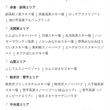
赤倉・妙高エリア
妙高杉ノ原スキー場
赤倉温泉スキー場
ロッテアライリゾート
池の平温泉アルペンブリック
北関東エリア
たんばらスキーパーク
川場スキー場
丸沼高原スキー場
ハン
ターマウンテン塩原
ノルンみなかみスキー場
群馬みなかみほう
だいぎスキー場
奥利根スノーパーク
エーデルワイススキーリゾ
ート
オグナほたかスキー場
山梨エリア
ふじてんスノーリゾート
カムイみさかスキー場
軽井沢・菅平エリア
軽井沢プリンスホテルスキー場
軽井沢スノーパーク
八千穂高原
スキー場
菅平高原スノーリゾート(全山エリア）
菅平高原（パ
インビークエリア）
佐久スキーガーデンパラダ
中央道エリア