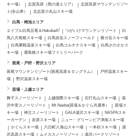
キー場）
志賀高原（熊の湯エリア）
志賀高原マウンテンリゾー
ト(全山券）
北志賀小丸山スキー場
白馬・栂池エリア
エイブル白馬五竜＆Hakuba47
つがいけマウンテンリゾート
白
馬八方尾根スキー場
白馬岩岳スノーフィールド
爺ガ岳スキー場
白馬乗鞍温泉スキー場
白馬コルチナスキー場
白馬さのさかス
キー場
鹿島槍スキー場ファミリーパーク
斑尾・戸狩・野沢エリア
斑尾マウンテンリゾート(斑尾高原＆タングラム）
戸狩温泉スキー
場
野沢温泉スキー場
苗場・上越エリア
舞子スノーリゾート
上越国際スキー場
石打丸山スキー場
湯
沢中里スノーリゾート
Mt.Naeba(苗場＆かぐら共通券）
苗場ス
キー場
神立スノーリゾート
GALA湯沢スキー場
NASPAスキ
ーガーデン
岩原スキー場
ニュー・グリーンピア津南スキー場
かぐらスキー場
六日町八海山スキー場
一本杉スキー場
湯
沢高原スキー場
ムイカスノーリゾート
湯沢パークリゾート