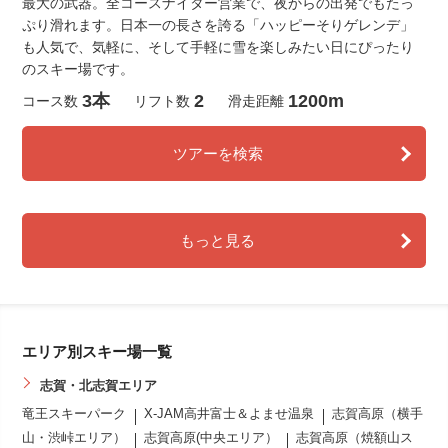
最大の武器。全コースナイター営業で、夜からの出発でもたっ
ぷり滑れます。日本一の長さを誇る「ハッピーそりゲレンデ」
も人気で、気軽に、そして手軽に雪を楽しみたい日にぴったり
のスキー場です。
3本
2
1200m
コース数
リフト数
滑走距離
ツアーを検索
もっと見る
エリア別スキー場一覧
志賀・北志賀エリア
竜王スキーパーク
X-JAM高井富士＆よませ温泉
志賀高原（横手
山・渋峠エリア）
志賀高原(中央エリア）
志賀高原（焼額山ス