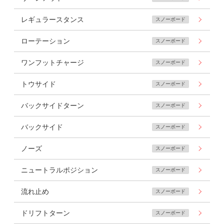
レギュラースタンス
スノーボード
ローテーション
スノーボード
ワンフットチャージ
スノーボード
トウサイド
スノーボード
バックサイドターン
スノーボード
バックサイド
スノーボード
ノーズ
スノーボード
ニュートラルポジション
スノーボード
流れ止め
スノーボード
ドリフトターン
スノーボード