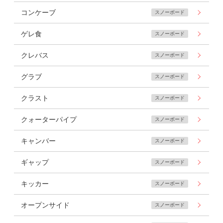
コンケーブ
スノーボード
ゲレ食
スノーボード
クレバス
スノーボード
グラブ
スノーボード
クラスト
スノーボード
クォーターパイプ
スノーボード
キャンバー
スノーボード
ギャップ
スノーボード
キッカー
スノーボード
オープンサイド
スノーボード