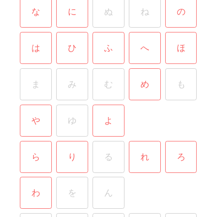
な
に
ぬ
ね
の
は
ひ
ふ
へ
ほ
ま
み
む
め
も
や
ゆ
よ
ら
り
る
れ
ろ
わ
を
ん