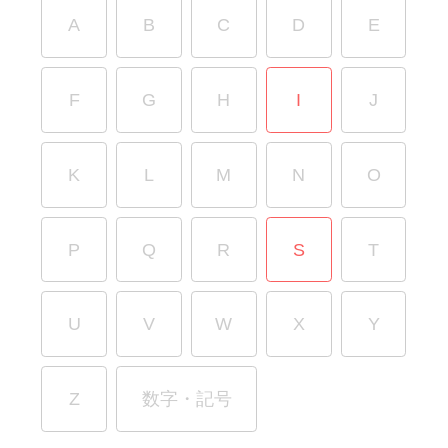
A
B
C
D
E
F
G
H
I
J
K
L
M
N
O
P
Q
R
S
T
U
V
W
X
Y
Z
数字・記号