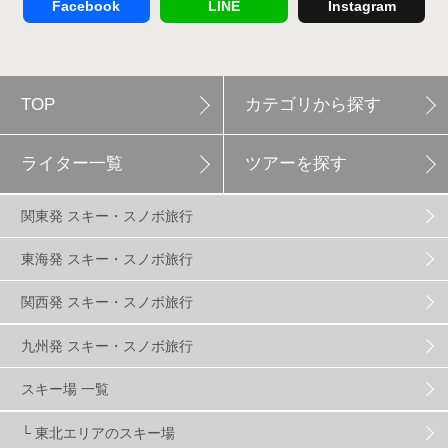
Facebook
LINE
Instagram
軽井沢プリンスホテルスキー場
1
TOP
カテゴリから探す
白馬岩岳スノーフィールド
9
ライター一覧
ツアーを探す
エイブル白馬五竜
5
関東発 スキー・スノボ旅行
群馬みなかみほうだいぎスキー場
1
東海発 スキー・スノボ旅行
関西発 スキー・スノボ旅行
ハンターマウンテン塩原
2
九州発 スキー・スノボ旅行
グランスノー奥伊吹
1
川場スキー場
3
スキー場 一覧
└ 東北エリアのスキー場
関東
5
FUSO SKI & BOOTS TUNE
7
SAJ
4