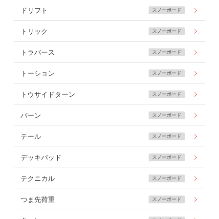
ドリフト
スノーボード
トリック
スノーボード
トラバース
スノーボード
トーション
スノーボード
トウサイドターン
スノーボード
バーン
スノーボード
テール
スノーボード
デッキパッド
スノーボード
テクニカル
スノーボード
つま先荷重
スノーボード