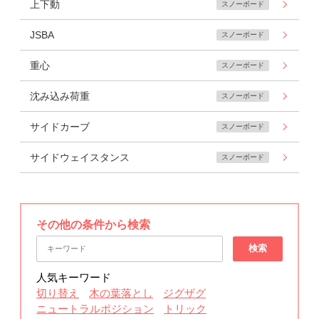
上下動
スノーボード
JSBA
スノーボード
重心
スノーボード
沈み込み荷重
スノーボード
サイドカーブ
スノーボード
サイドウェイスタンス
スノーボード
その他の条件から検索
検索
人気キーワード
切り替え
木の葉落とし
ジグザグ
ニュートラルポジション
トリック