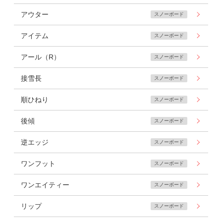
アウター
スノーボード
アイテム
スノーボード
アール（R）
スノーボード
接雪長
スノーボード
順ひねり
スノーボード
後傾
スノーボード
逆エッジ
スノーボード
ワンフット
スノーボード
ワンエイティー
スノーボード
リップ
スノーボード