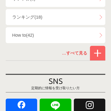
エイブル白馬五竜＆Hakuba47
6
ランキング(18)
白馬乗鞍温泉スキー場
4
How to(42)
Snowboard Shop F.JANCK
15
お役立ち情報(61)
ウイングヒルズ白鳥リゾート
1
その他(21)
上越国際スキー場
1
戸狩温泉スキー場
2
SNS
定期的に情報を受け取りたい方
Hakuba47
1
つがいけマウンテンリゾート
5
舞子スノーリゾート
1
志賀高原
3