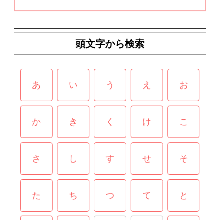
頭文字から検索
あ
い
う
え
お
か
き
く
け
こ
さ
し
す
せ
そ
た
ち
つ
て
と