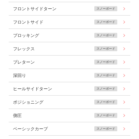
フロントサイドターン
スノーボード
フロントサイド
スノーボード
プロッキング
スノーボード
フレックス
スノーボード
プレターン
スノーボード
深回り
スノーボード
ヒールサイドターン
スノーボード
ポジショニング
スノーボード
側圧
スノーボード
ベーシックカーブ
スノーボード