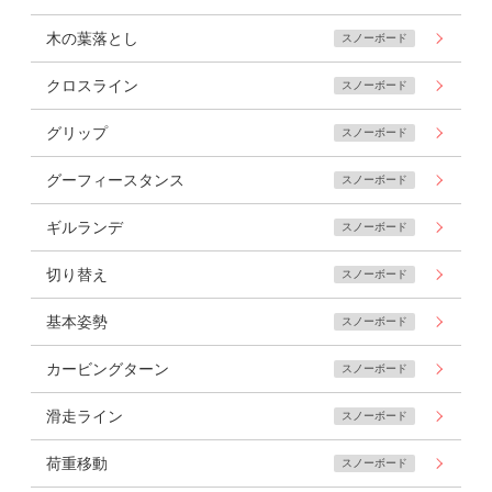
木の葉落とし
スノーボード
クロスライン
スノーボード
グリップ
スノーボード
グーフィースタンス
スノーボード
ギルランデ
スノーボード
切り替え
スノーボード
基本姿勢
スノーボード
カービングターン
スノーボード
滑走ライン
スノーボード
荷重移動
スノーボード