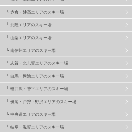
└ 赤倉・妙高エリアのスキー場
滋賀県
2
キャンペーン
5
全国旅行支援
1
└ 北陸エリアのスキー場
長野
16
朝発日帰り
8
初すべり
8
└ 山梨エリアのスキー場
└ 南信州エリアのスキー場
夏のアウトドア
2
ハイキング
1
入笠山
1
└ 志賀・北志賀エリアのスキー場
温泉
2
JRSKI
2
よませ温泉
3
└ 白馬・栂池エリアのスキー場
└ 軽井沢・菅平エリアのスキー場
X-JAM高井富士
3
北志賀小丸山
2
└ 斑尾・戸狩・野沢エリアのスキー場
ゴールデンウィーク
1
春スキー
3
栃木県
7
└ 中央道エリアのスキー場
└ 岐阜・滋賀エリアのスキー場