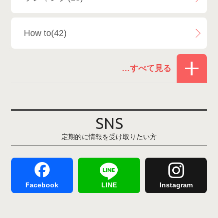
白馬乗鞍温泉スキー場
4
How to(42)
Snowboard Shop F.JANCK
15
お役立ち情報(61)
ウイングヒルズ白鳥リゾート
1
その他(21)
上越国際スキー場
1
戸狩温泉スキー場
2
SNS
定期的に情報を受け取りたい方
Hakuba47
1
つがいけマウンテンリゾート
5
舞子スノーリゾート
1
志賀高原
3
Facebook
LINE
Instagram
軽井沢プリンスホテルスキー場
1