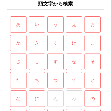
頭文字から検索
あ
い
う
え
お
か
き
く
け
こ
さ
し
す
せ
そ
た
ち
つ
て
と
な
に
ぬ
ね
の