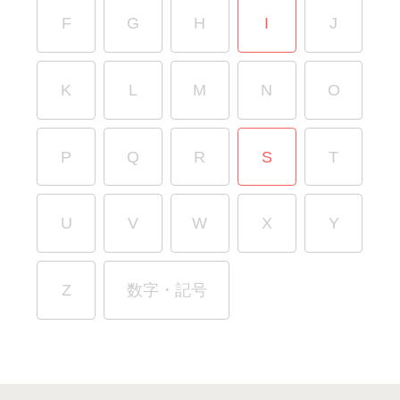
F
G
H
I
J
K
L
M
N
O
P
Q
R
S
T
U
V
W
X
Y
Z
数字・記号