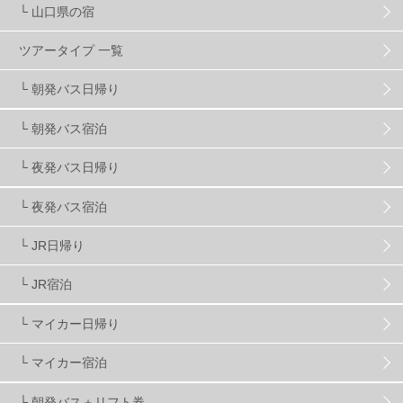
└ 山口県の宿
スノーボーダーおすすめ
90
ツアータイプ 一覧
スキーヤーおすすめ
42
パウダースノー
29
└ 朝発バス日帰り
└ 朝発バス宿泊
アクセス抜群
25
東京近郊
11
長野県
78
└ 夜発バス日帰り
新潟県
16
群馬県
17
山梨県
4
└ 夜発バス宿泊
└ JR日帰り
上信越
7
関越
5
白馬
51
志賀
4
└ JR宿泊
軽井沢
6
湯沢
4
舞子
4
水上
3
└ マイカー日帰り
└ マイカー宿泊
苗場
2
丸沼
5
たんばら
6
└ 朝発バス＋リフト券