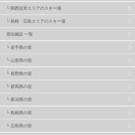
マイカー派
8
学生＆卒業旅行
5
JSBA
10
└ 関西近郊エリアのスキー場
└ 島根・広島エリアのスキー場
竜王スキーパーク
17
斑尾高原
6
宿泊施設 一覧
現地レポート
61
ショップ
29
ウエア
28
└ 岩手県の宿
└ 山形県の宿
プロから教わる
51
ビギナー・初心者
105
└ 長野県の宿
スノーボード ギア
31
└ 群馬県の宿
└ 新潟県の宿
スキー場・ゲレンデ情報
116
└ 島根県の宿
キッズ・ファミリー
31
日帰り
34
新幹線
8
└ 広島県の宿