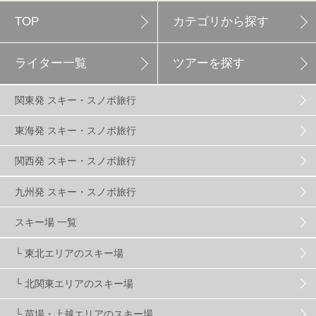
TOP
カテゴリから探す
白馬岩岳スノーフィールド
9
ライター一覧
ツアーを探す
エイブル白馬五竜
5
関東発 スキー・スノボ旅行
群馬みなかみほうだいぎスキー場
1
東海発 スキー・スノボ旅行
関西発 スキー・スノボ旅行
ハンターマウンテン塩原
2
九州発 スキー・スノボ旅行
グランスノー奥伊吹
1
川場スキー場
3
スキー場 一覧
└ 東北エリアのスキー場
関東
5
FUSO SKI & BOOTS TUNE
7
SAJ
4
└ 北関東エリアのスキー場
株式会社アルペン
4
北海道
1
札幌
1
└ 苗場・上越エリアのスキー場