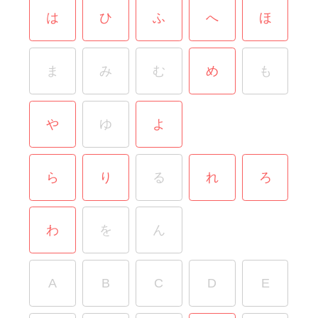
は
ひ
ふ
へ
ほ
ま
み
む
め
も
や
ゆ
よ
ら
り
る
れ
ろ
わ
を
ん
A
B
C
D
E