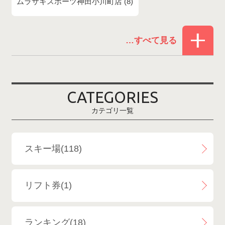
ムラサキスポーツ神田小川町店
8
赤倉温泉スキー場
1
白馬コルチナスキー場
3
爺ガ岳スキー場
2
CATEGORIES
鹿島槍スキー場ファミリーパーク
2
カテゴリ一覧
斑尾高原スキー場
4
白馬さのさかスキー場
3
スキー場(118)
白馬八方尾根スキー場
4
リフト券(1)
エイブル白馬五竜＆Hakuba47
6
ランキング(18)