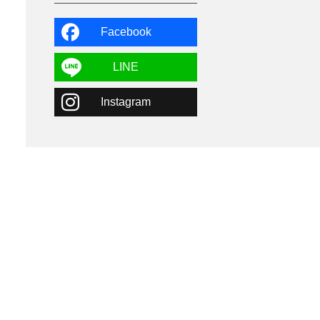
よませ温泉
3
X-JAM高井富士
3
北志賀小丸山
2
Facebook
ゴールデンウィーク
1
春スキー
3
栃木県
7
LINE
マイカー派
8
学生＆卒業旅行
5
Instagram
JSBA
10
竜王スキーパーク
17
斑尾高原
6
現地レポート
61
ショップ
29
ウエア
28
プロから教わる
51
ビギナー・初心者
105
スノーボード ギア
31
スキー場・ゲレンデ情報
116
キッズ・ファミリー
31
日帰り
34
新幹線
8
スノーボーダーおすすめ
90
スキーヤーおすすめ
42
パウダースノー
29