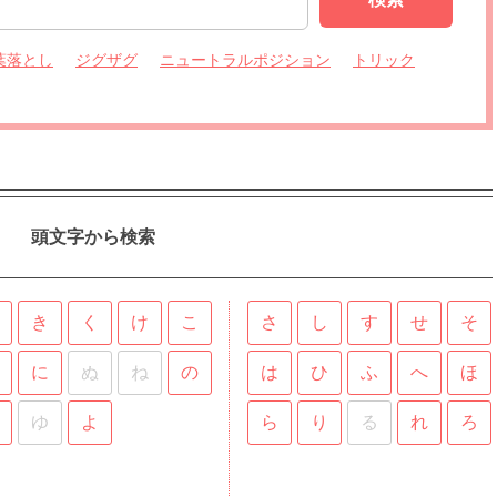
葉落とし
ジグザグ
ニュートラルポジション
トリック
頭文字から検索
き
く
け
こ
さ
し
す
せ
そ
に
ぬ
ね
の
は
ひ
ふ
へ
ほ
ゆ
よ
ら
り
る
れ
ろ