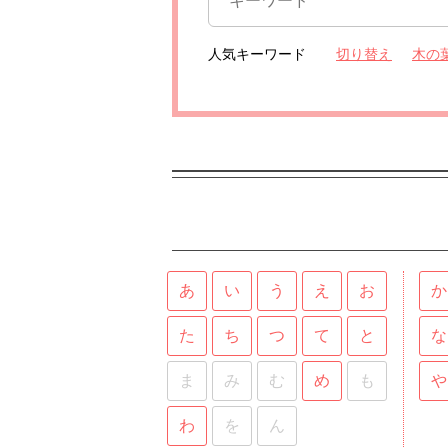
人気キーワード
切り替え
木の
あ
い
う
え
お
か
た
ち
つ
て
と
な
ま
み
む
め
も
や
わ
を
ん