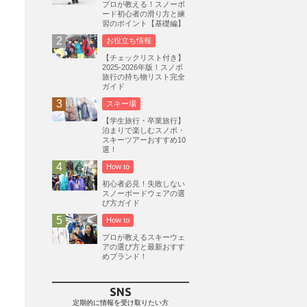
プロが教える！スノーボ
ード初心者の滑り方と練
志賀高原
3
習のポイント【基礎編】
軽井沢プリンスホテルスキー場
1
お役立ち情報
白馬岩岳スノーフィールド
9
【チェックリスト付き】
2025-2026年版！スノボ
エイブル白馬五竜
5
旅行の持ち物リスト完全
ガイド
群馬みなかみほうだいぎスキー場
1
スキー場
ハンターマウンテン塩原
2
【学生旅行・卒業旅行】
グランスノー奥伊吹
1
泊まりで楽しむスノボ・
スキーツアーおすすめ10
川場スキー場
3
関東
5
選！
FUSO SKI & BOOTS TUNE
7
How to
SAJ
4
株式会社アルペン
初心者必見！失敗しない
4
スノーボードウェアの選
北海道
1
札幌
1
滋賀県
2
び方ガイド
How to
キャンペーン
5
全国旅行支援
1
プロが教えるスキーウェ
長野
16
朝発日帰り
8
アの選び方と最新おすす
めブランド！
初すべり
8
夏のアウトドア
2
ハイキング
1
入笠山
1
SNS
温泉
2
JRSKI
2
定期的に情報を受け取りたい方