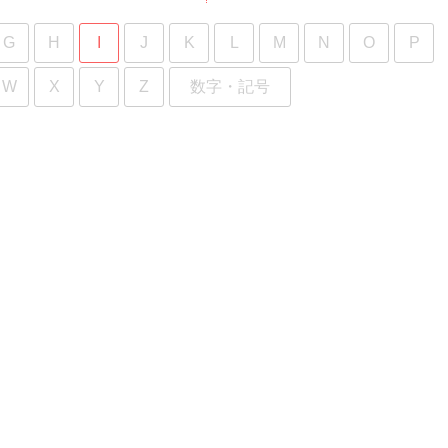
G
H
I
J
K
L
M
N
O
P
W
X
Y
Z
数字・記号