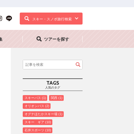
スキー・スノボ旅行検索
集
ツアーを探す
TAGS
人気のタグ
スキーバス
1
関西
1
オリオンバス
2
オグナほたかスキー場
1
スキー ギア
10
石井スポーツ
10