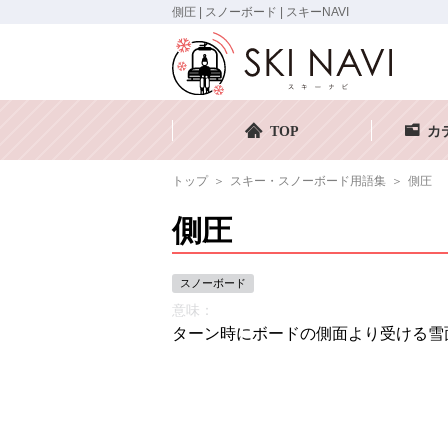
側圧 | スノーボード | スキーNAVI
TOP
カ
トップ
スキー・スノーボード用語集
側圧
側圧
スノーボード
意味：
ターン時にボードの側面より受ける雪