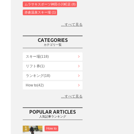
ムラサキスポーツ神田小川町店
8
赤倉温泉スキー場
1
白馬コルチナスキー場
3
爺ガ岳スキー場
2
鹿島槍スキー場ファミリーパーク
2
CATEGORIES
斑尾高原スキー場
4
カテゴリ一覧
白馬さのさかスキー場
3
スキー場(118)
白馬八方尾根スキー場
4
リフト券(1)
エイブル白馬五竜＆Hakuba47
6
ランキング(18)
白馬乗鞍温泉スキー場
4
Snowboard Shop F.JANCK
How to(42)
15
ウイングヒルズ白鳥リゾート
1
お役立ち情報(61)
上越国際スキー場
1
その他(21)
戸狩温泉スキー場
2
POPULAR ARTICLES
人気記事ランキング
Hakuba47
1
つがいけマウンテンリゾート
5
How to
舞子スノーリゾート
1