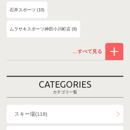
石井スポーツ
10
ムラサキスポーツ神田小川町店
8
赤倉温泉スキー場
1
白馬コルチナスキー場
3
爺ガ岳スキー場
2
CATEGORIES
鹿島槍スキー場ファミリーパーク
2
カテゴリ一覧
斑尾高原スキー場
4
白馬さのさかスキー場
3
スキー場(118)
白馬八方尾根スキー場
4