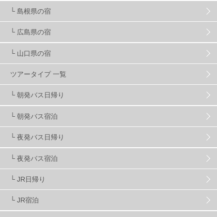
└ 島根県の宿
キッズ・ファミリー
31
日帰り
34
新幹線
8
└ 広島県の宿
└ 山口県の宿
スノーボーダーおすすめ
90
ツアータイプ 一覧
スキーヤーおすすめ
42
パウダースノー
29
└ 朝発バス日帰り
└ 朝発バス宿泊
アクセス抜群
25
東京近郊
11
長野県
78
└ 夜発バス日帰り
新潟県
16
群馬県
17
山梨県
4
└ 夜発バス宿泊
└ JR日帰り
上信越
7
関越
5
白馬
51
志賀
4
└ JR宿泊