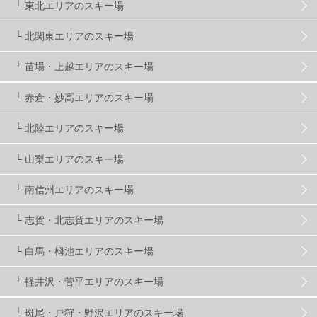
└ 東北エリアのスキー場
関東
5
FUSO SKI & BOOTS TUNE
7
SAJ
4
└ 北関東エリアのスキー場
株式会社アルペン
4
北海道
1
札幌
1
└ 苗場・上越エリアのスキー場
└ 赤倉・妙高エリアのスキー場
滋賀県
2
キャンペーン
5
全国旅行支援
1
└ 北陸エリアのスキー場
長野
16
朝発日帰り
8
初すべり
8
└ 山梨エリアのスキー場
└ 南信州エリアのスキー場
夏のアウトドア
2
ハイキング
1
入笠山
1
└ 志賀・北志賀エリアのスキー場
温泉
2
JRSKI
2
よませ温泉
3
└ 白馬・栂池エリアのスキー場
└ 軽井沢・菅平エリアのスキー場
X-JAM高井富士
3
北志賀小丸山
2
└ 斑尾・戸狩・野沢エリアのスキー場