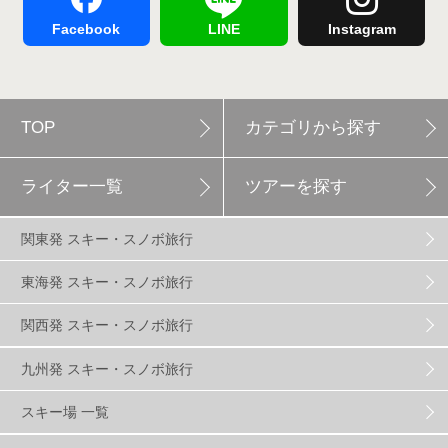
舞子スノーリゾート
1
志賀高原
3
Facebook
LINE
Instagram
軽井沢プリンスホテルスキー場
1
TOP
カテゴリから探す
白馬岩岳スノーフィールド
9
ライター一覧
ツアーを探す
エイブル白馬五竜
5
関東発 スキー・スノボ旅行
群馬みなかみほうだいぎスキー場
1
東海発 スキー・スノボ旅行
関西発 スキー・スノボ旅行
ハンターマウンテン塩原
2
九州発 スキー・スノボ旅行
グランスノー奥伊吹
1
川場スキー場
3
スキー場 一覧