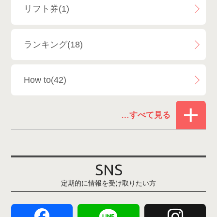
リフト券(1)
エイブル白馬五竜＆Hakuba47
6
ランキング(18)
白馬乗鞍温泉スキー場
4
How to(42)
Snowboard Shop F.JANCK
15
お役立ち情報(61)
ウイングヒルズ白鳥リゾート
1
その他(21)
上越国際スキー場
1
戸狩温泉スキー場
2
SNS
定期的に情報を受け取りたい方
Hakuba47
1
つがいけマウンテンリゾート
5