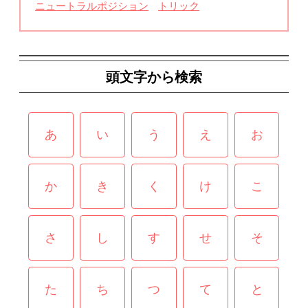
ニュートラルポジション
トリック
頭文字から検索
あ
い
う
え
お
か
き
く
け
こ
さ
し
す
せ
そ
た
ち
つ
て
と