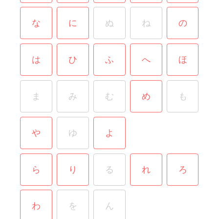
な
に
ぬ
ね
の
は
ひ
ふ
へ
ほ
ま
み
む
め
も
や
ゆ
よ
ら
り
る
れ
ろ
わ
を
ん