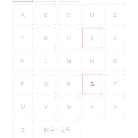
A
B
C
D
E
F
G
H
I
J
K
L
M
N
O
P
Q
R
S
T
U
V
W
X
Y
Z
数字・記号