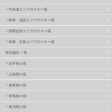
ゴールデンウィーク
1
春スキー
3
栃木県
7
└ 中央道エリアのスキー場
└ 岐阜・滋賀エリアのスキー場
マイカー派
8
学生＆卒業旅行
5
JSBA
10
└ 関西近郊エリアのスキー場
└ 島根・広島エリアのスキー場
竜王スキーパーク
17
斑尾高原
6
宿泊施設 一覧
現地レポート
61
ショップ
29
ウエア
28
└ 岩手県の宿
└ 山形県の宿
プロから教わる
51
ビギナー・初心者
105
└ 長野県の宿
スノーボード ギア
31
└ 群馬県の宿
└ 新潟県の宿
スキー場・ゲレンデ情報
116