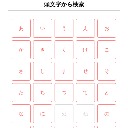
頭文字から検索
あ
い
う
え
お
か
き
く
け
こ
さ
し
す
せ
そ
た
ち
つ
て
と
な
に
ぬ
ね
の