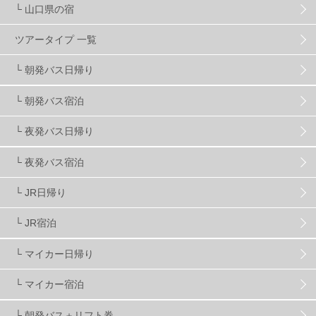
└ 山口県の宿
スノーボーダーおすすめ
90
ツアータイプ 一覧
スキーヤーおすすめ
42
パウダースノー
29
└ 朝発バス日帰り
└ 朝発バス宿泊
アクセス抜群
25
東京近郊
11
長野県
78
└ 夜発バス日帰り
新潟県
16
群馬県
17
山梨県
4
└ 夜発バス宿泊
└ JR日帰り
上信越
7
関越
5
白馬
51
志賀
4
└ JR宿泊
軽井沢
6
湯沢
4
舞子
4
水上
3
└ マイカー日帰り
└ マイカー宿泊
苗場
2
丸沼
5
たんばら
6
└ 朝発バス＋リフト券