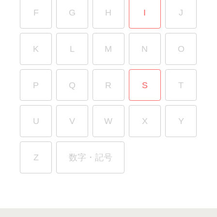
F
G
H
I
J
K
L
M
N
O
P
Q
R
S
T
U
V
W
X
Y
Z
数字・記号