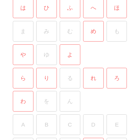
は
ひ
ふ
へ
ほ
ま
み
む
め
も
や
ゆ
よ
ら
り
る
れ
ろ
わ
を
ん
A
B
C
D
E