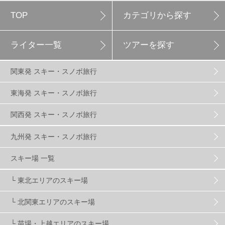
TOP
カテゴリから探す
白馬岩岳スノーフィールド
9
ライター一覧
ツアーを探す
エイブル白馬五竜
5
関東発 スキー・スノボ旅行
群馬みなかみほうだいぎスキー場
1
東海発 スキー・スノボ旅行
関西発 スキー・スノボ旅行
ハンターマウンテン塩原
2
九州発 スキー・スノボ旅行
グランスノー奥伊吹
1
川場スキー場
3
スキー場 一覧
└ 東北エリアのスキー場
関東
5
FUSO SKI & BOOTS TUNE
7
SAJ
4
└ 北関東エリアのスキー場
株式会社アルペン
4
北海道
1
札幌
1
└ 苗場・上越エリアのスキー場