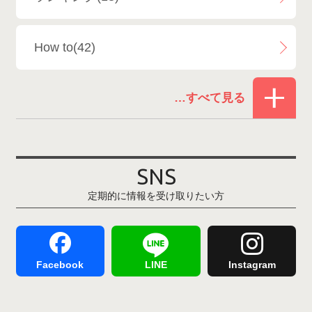
白馬乗鞍温泉スキー場
4
How to(42)
Snowboard Shop F.JANCK
15
お役立ち情報(61)
ウイングヒルズ白鳥リゾート
1
その他(21)
上越国際スキー場
1
戸狩温泉スキー場
2
SNS
定期的に情報を受け取りたい方
Hakuba47
1
つがいけマウンテンリゾート
5
舞子スノーリゾート
1
志賀高原
3
Facebook
LINE
Instagram
軽井沢プリンスホテルスキー場
1