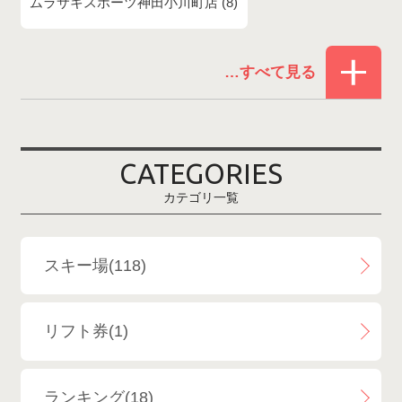
ムラサキスポーツ神田小川町店
8
赤倉温泉スキー場
1
白馬コルチナスキー場
3
爺ガ岳スキー場
2
CATEGORIES
鹿島槍スキー場ファミリーパーク
2
カテゴリ一覧
斑尾高原スキー場
4
白馬さのさかスキー場
3
スキー場(118)
白馬八方尾根スキー場
4
リフト券(1)
エイブル白馬五竜＆Hakuba47
6
ランキング(18)