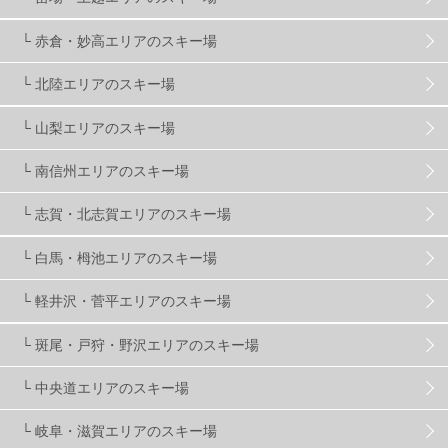
└ 赤倉・妙高エリアのスキー場
滋賀県
2
キャンペーン
5
全国旅行支援
1
└ 北陸エリアのスキー場
長野
16
朝発日帰り
8
初すべり
8
└ 山梨エリアのスキー場
└ 南信州エリアのスキー場
夏のアウトドア
2
ハイキング
1
入笠山
1
└ 志賀・北志賀エリアのスキー場
温泉
2
JRSKI
2
よませ温泉
3
└ 白馬・栂池エリアのスキー場
└ 軽井沢・菅平エリアのスキー場
X-JAM高井富士
3
北志賀小丸山
2
└ 斑尾・戸狩・野沢エリアのスキー場
ゴールデンウィーク
1
春スキー
3
栃木県
7
└ 中央道エリアのスキー場
└ 岐阜・滋賀エリアのスキー場