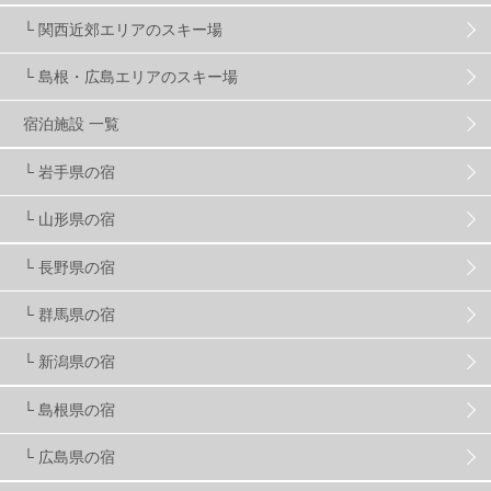
マイカー派
8
学生＆卒業旅行
5
JSBA
10
└ 関西近郊エリアのスキー場
└ 島根・広島エリアのスキー場
竜王スキーパーク
17
斑尾高原
6
宿泊施設 一覧
現地レポート
61
ショップ
29
ウエア
28
└ 岩手県の宿
└ 山形県の宿
プロから教わる
51
ビギナー・初心者
105
└ 長野県の宿
スノーボード ギア
31
└ 群馬県の宿
└ 新潟県の宿
スキー場・ゲレンデ情報
116
└ 島根県の宿
キッズ・ファミリー
31
日帰り
34
新幹線
8
└ 広島県の宿