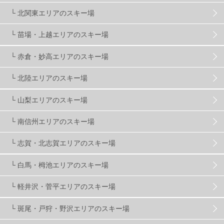
└ 北関東エリアのスキー場
株式会社アルペン
4
北海道
1
札幌
1
└ 苗場・上越エリアのスキー場
└ 赤倉・妙高エリアのスキー場
滋賀県
2
キャンペーン
5
全国旅行支援
1
└ 北陸エリアのスキー場
長野
16
朝発日帰り
8
初すべり
8
└ 山梨エリアのスキー場
└ 南信州エリアのスキー場
夏のアウトドア
2
ハイキング
1
入笠山
1
└ 志賀・北志賀エリアのスキー場
温泉
2
JRSKI
2
よませ温泉
3
└ 白馬・栂池エリアのスキー場
└ 軽井沢・菅平エリアのスキー場
X-JAM高井富士
3
北志賀小丸山
2
└ 斑尾・戸狩・野沢エリアのスキー場