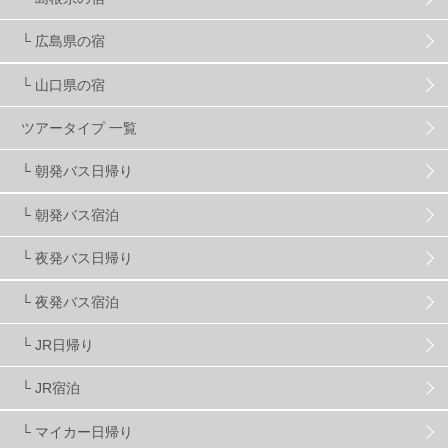
キッズ・ファミリー
31
日帰り
34
新幹線
8
└ 広島県の宿
└ 山口県の宿
スノーボーダーおすすめ
90
ツアータイプ 一覧
スキーヤーおすすめ
42
パウダースノー
29
└ 朝発バス日帰り
└ 朝発バス宿泊
アクセス抜群
25
東京近郊
11
長野県
78
└ 夜発バス日帰り
新潟県
16
群馬県
17
山梨県
4
└ 夜発バス宿泊
└ JR日帰り
上信越
7
関越
5
白馬
51
志賀
4
└ JR宿泊
軽井沢
6
湯沢
4
舞子
4
水上
3
└ マイカー日帰り