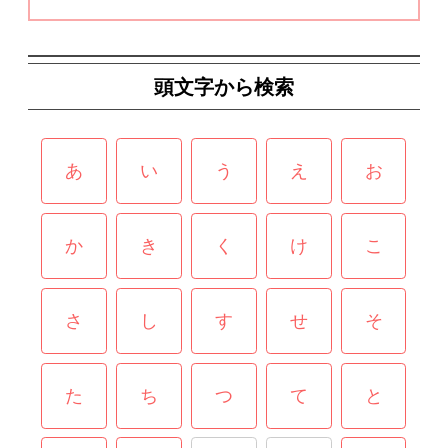
頭文字から検索
あ
い
う
え
お
か
き
く
け
こ
さ
し
す
せ
そ
た
ち
つ
て
と