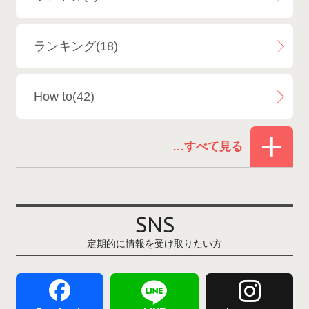
エイブル白馬五竜＆Hakuba47
6
ランキング(18)
白馬乗鞍温泉スキー場
4
How to(42)
Snowboard Shop F.JANCK
15
お役立ち情報(61)
ウイングヒルズ白鳥リゾート
1
その他(21)
上越国際スキー場
1
戸狩温泉スキー場
2
SNS
定期的に情報を受け取りたい方
Hakuba47
1
つがいけマウンテンリゾート
5
舞子スノーリゾート
1
志賀高原
3