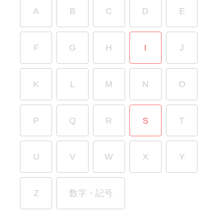
A
B
C
D
E
F
G
H
I
J
K
L
M
N
O
P
Q
R
S
T
U
V
W
X
Y
Z
数字・記号