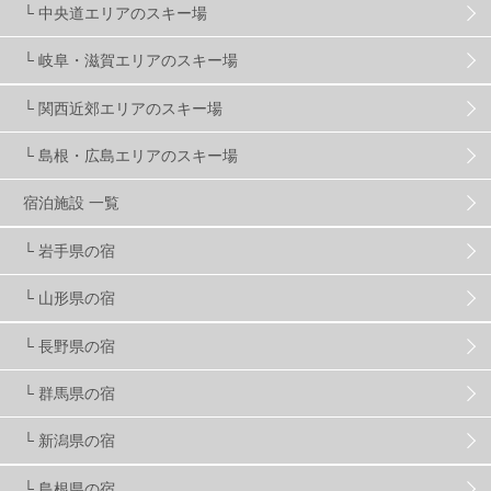
ゴールデンウィーク
1
春スキー
3
栃木県
7
└ 中央道エリアのスキー場
└ 岐阜・滋賀エリアのスキー場
マイカー派
8
学生＆卒業旅行
5
JSBA
10
└ 関西近郊エリアのスキー場
└ 島根・広島エリアのスキー場
竜王スキーパーク
17
斑尾高原
6
宿泊施設 一覧
現地レポート
61
ショップ
29
ウエア
28
└ 岩手県の宿
└ 山形県の宿
プロから教わる
51
ビギナー・初心者
105
└ 長野県の宿
スノーボード ギア
31
└ 群馬県の宿
└ 新潟県の宿
スキー場・ゲレンデ情報
116
└ 島根県の宿