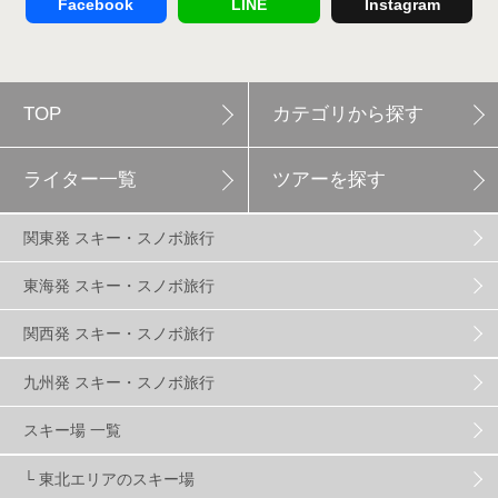
Facebook
LINE
Instagram
軽井沢プリンスホテルスキー場
1
TOP
カテゴリから探す
白馬岩岳スノーフィールド
9
ライター一覧
ツアーを探す
エイブル白馬五竜
5
関東発 スキー・スノボ旅行
群馬みなかみほうだいぎスキー場
1
東海発 スキー・スノボ旅行
関西発 スキー・スノボ旅行
ハンターマウンテン塩原
2
九州発 スキー・スノボ旅行
グランスノー奥伊吹
1
川場スキー場
3
スキー場 一覧
└ 東北エリアのスキー場
関東
5
FUSO SKI & BOOTS TUNE
7
SAJ
4