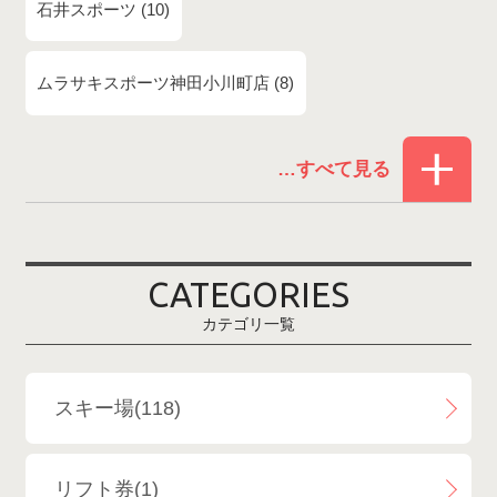
石井スポーツ
10
ムラサキスポーツ神田小川町店
8
赤倉温泉スキー場
1
白馬コルチナスキー場
3
爺ガ岳スキー場
2
CATEGORIES
鹿島槍スキー場ファミリーパーク
2
カテゴリ一覧
斑尾高原スキー場
4
白馬さのさかスキー場
3
スキー場(118)
白馬八方尾根スキー場
4
リフト券(1)