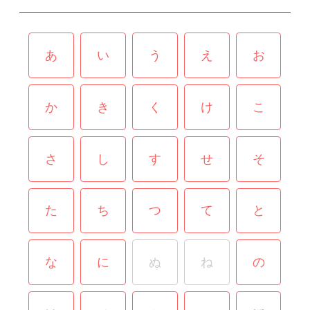
あ
い
う
え
お
か
き
く
け
こ
さ
し
す
せ
そ
た
ち
つ
て
と
な
に
ぬ
ね
の