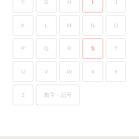
F
G
H
I
J
K
L
M
N
O
P
Q
R
S
T
U
V
W
X
Y
Z
数字・記号