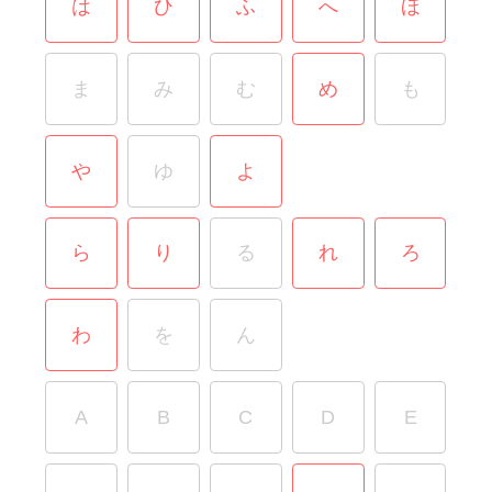
は
ひ
ふ
へ
ほ
ま
み
む
め
も
や
ゆ
よ
ら
り
る
れ
ろ
わ
を
ん
A
B
C
D
E