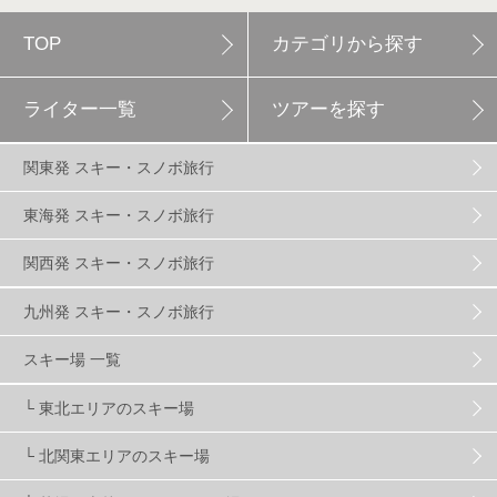
TOP
カテゴリから探す
白馬岩岳スノーフィールド
9
ライター一覧
ツアーを探す
エイブル白馬五竜
5
関東発 スキー・スノボ旅行
群馬みなかみほうだいぎスキー場
1
東海発 スキー・スノボ旅行
関西発 スキー・スノボ旅行
ハンターマウンテン塩原
2
九州発 スキー・スノボ旅行
グランスノー奥伊吹
1
川場スキー場
3
スキー場 一覧
└ 東北エリアのスキー場
関東
5
FUSO SKI & BOOTS TUNE
7
SAJ
4
└ 北関東エリアのスキー場
株式会社アルペン
4
北海道
1
札幌
1