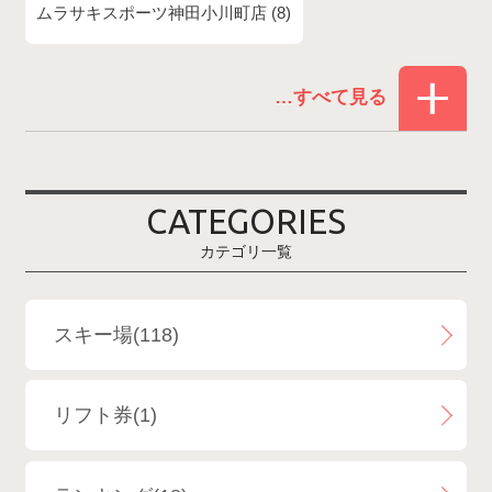
ムラサキスポーツ神田小川町店
8
赤倉温泉スキー場
1
白馬コルチナスキー場
3
爺ガ岳スキー場
2
CATEGORIES
鹿島槍スキー場ファミリーパーク
2
カテゴリ一覧
斑尾高原スキー場
4
白馬さのさかスキー場
3
スキー場(118)
白馬八方尾根スキー場
4
リフト券(1)
エイブル白馬五竜＆Hakuba47
6