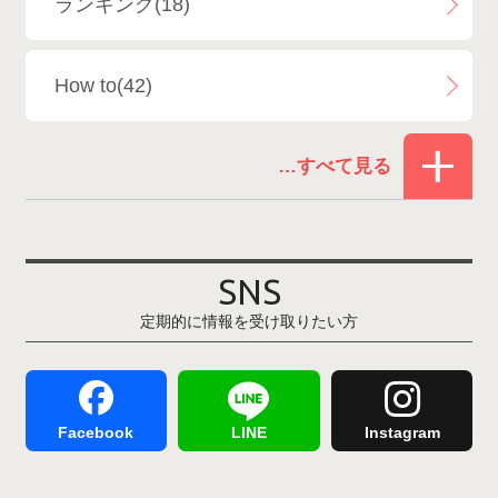
ランキング(18)
白馬乗鞍温泉スキー場
4
How to(42)
Snowboard Shop F.JANCK
15
お役立ち情報(61)
ウイングヒルズ白鳥リゾート
1
その他(21)
上越国際スキー場
1
戸狩温泉スキー場
2
SNS
定期的に情報を受け取りたい方
Hakuba47
1
つがいけマウンテンリゾート
5
舞子スノーリゾート
1
志賀高原
3
Facebook
LINE
Instagram
軽井沢プリンスホテルスキー場
1