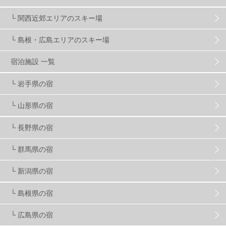
マイカー派
8
学生＆卒業旅行
5
JSBA
10
└ 関西近郊エリアのスキー場
└ 島根・広島エリアのスキー場
竜王スキーパーク
17
斑尾高原
6
宿泊施設 一覧
現地レポート
61
ショップ
29
ウエア
28
└ 岩手県の宿
└ 山形県の宿
プロから教わる
51
ビギナー・初心者
105
└ 長野県の宿
スノーボード ギア
31
└ 群馬県の宿
└ 新潟県の宿
スキー場・ゲレンデ情報
116
└ 島根県の宿
キッズ・ファミリー
31
日帰り
34
新幹線
8
└ 広島県の宿