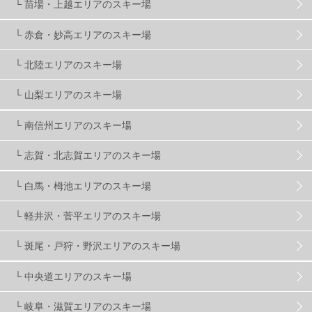
└ 苗場・上越エリアのスキー場
└ 赤倉・妙高エリアのスキー場
滋賀県
2
キャンペーン
5
全国旅行支援
1
└ 北陸エリアのスキー場
長野
16
朝発日帰り
8
初すべり
8
└ 山梨エリアのスキー場
└ 南信州エリアのスキー場
夏のアウトドア
2
ハイキング
1
入笠山
1
└ 志賀・北志賀エリアのスキー場
温泉
2
JRSKI
2
よませ温泉
3
└ 白馬・栂池エリアのスキー場
└ 軽井沢・菅平エリアのスキー場
X-JAM高井富士
3
北志賀小丸山
2
└ 斑尾・戸狩・野沢エリアのスキー場
ゴールデンウィーク
1
春スキー
3
栃木県
7
└ 中央道エリアのスキー場
└ 岐阜・滋賀エリアのスキー場