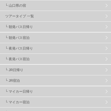
└ 山口県の宿
スノーボーダーおすすめ
90
ツアータイプ 一覧
スキーヤーおすすめ
42
パウダースノー
29
└ 朝発バス日帰り
└ 朝発バス宿泊
アクセス抜群
25
東京近郊
11
長野県
78
└ 夜発バス日帰り
新潟県
16
群馬県
17
山梨県
4
└ 夜発バス宿泊
└ JR日帰り
上信越
7
関越
5
白馬
51
志賀
4
└ JR宿泊
軽井沢
6
湯沢
4
舞子
4
水上
3
└ マイカー日帰り
└ マイカー宿泊
苗場
2
丸沼
5
たんばら
6