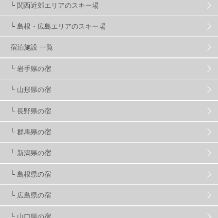
└ 関西近郊エリアのスキー場
└ 島根・広島エリアのスキー場
竜王スキーパーク
17
斑尾高原
6
宿泊施設 一覧
現地レポート
61
ショップ
29
ウエア
28
└ 岩手県の宿
└ 山形県の宿
プロから教わる
51
ビギナー・初心者
105
└ 長野県の宿
スノーボード ギア
31
└ 群馬県の宿
└ 新潟県の宿
スキー場・ゲレンデ情報
116
└ 島根県の宿
キッズ・ファミリー
31
日帰り
34
新幹線
8
└ 広島県の宿
└ 山口県の宿