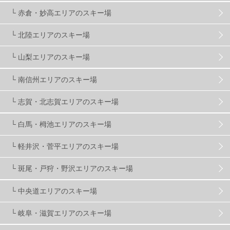
└ 赤倉・妙高エリアのスキー場
滋賀県
2
キャンペーン
5
全国旅行支援
1
└ 北陸エリアのスキー場
長野
16
朝発日帰り
8
初すべり
8
└ 山梨エリアのスキー場
└ 南信州エリアのスキー場
夏のアウトドア
2
ハイキング
1
入笠山
1
└ 志賀・北志賀エリアのスキー場
温泉
2
JRSKI
2
よませ温泉
3
└ 白馬・栂池エリアのスキー場
└ 軽井沢・菅平エリアのスキー場
X-JAM高井富士
3
北志賀小丸山
2
└ 斑尾・戸狩・野沢エリアのスキー場
ゴールデンウィーク
1
春スキー
3
栃木県
7
└ 中央道エリアのスキー場
└ 岐阜・滋賀エリアのスキー場
マイカー派
8
学生＆卒業旅行
5
JSBA
10