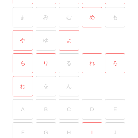
ま
み
む
め
も
や
ゆ
よ
ら
り
る
れ
ろ
わ
を
ん
A
B
C
D
E
F
G
H
I
J