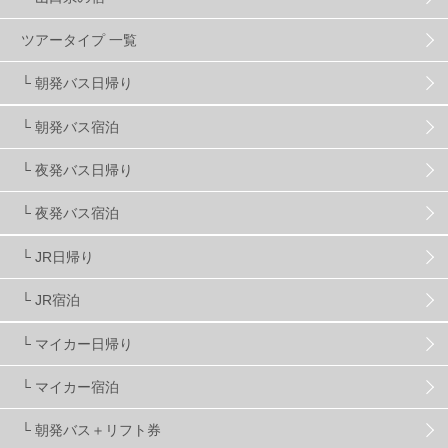
スノーボーダーおすすめ
90
ツアータイプ 一覧
スキーヤーおすすめ
42
パウダースノー
29
└ 朝発バス日帰り
└ 朝発バス宿泊
アクセス抜群
25
東京近郊
11
長野県
78
└ 夜発バス日帰り
新潟県
16
群馬県
17
山梨県
4
└ 夜発バス宿泊
└ JR日帰り
上信越
7
関越
5
白馬
51
志賀
4
└ JR宿泊
軽井沢
6
湯沢
4
舞子
4
水上
3
└ マイカー日帰り
└ マイカー宿泊
苗場
2
丸沼
5
たんばら
6
└ 朝発バス＋リフト券