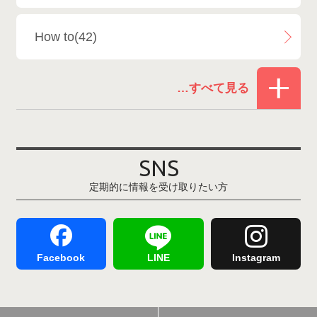
白馬乗鞍温泉スキー場
4
How to(42)
Snowboard Shop F.JANCK
15
お役立ち情報(61)
ウイングヒルズ白鳥リゾート
1
その他(21)
上越国際スキー場
1
戸狩温泉スキー場
2
SNS
定期的に情報を受け取りたい方
Hakuba47
1
つがいけマウンテンリゾート
5
舞子スノーリゾート
1
志賀高原
3
Facebook
LINE
Instagram
軽井沢プリンスホテルスキー場
1