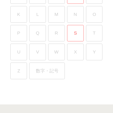
K
L
M
N
O
P
Q
R
S
T
U
V
W
X
Y
Z
数字・記号