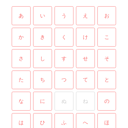
あ
い
う
え
お
か
き
く
け
こ
さ
し
す
せ
そ
た
ち
つ
て
と
な
に
ぬ
ね
の
は
ひ
ふ
へ
ほ