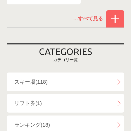
赤倉温泉スキー場
1
白馬コルチナスキー場
3
爺ガ岳スキー場
2
CATEGORIES
鹿島槍スキー場ファミリーパーク
2
カテゴリ一覧
斑尾高原スキー場
4
白馬さのさかスキー場
3
スキー場(118)
白馬八方尾根スキー場
4
リフト券(1)
エイブル白馬五竜＆Hakuba47
6
ランキング(18)