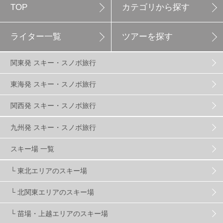
TOP
カテゴリから探す
白馬岩岳スノーフィールド
9
ライター一覧
ツアーを探す
エイブル白馬五竜
5
関東発 スキー・スノボ旅行
群馬みなかみほうだいぎスキー場
1
東海発 スキー・スノボ旅行
関西発 スキー・スノボ旅行
ハンターマウンテン塩原
2
九州発 スキー・スノボ旅行
グランスノー奥伊吹
1
川場スキー場
3
スキー場 一覧
└ 東北エリアのスキー場
関東
5
FUSO SKI & BOOTS TUNE
7
SAJ
4
└ 北関東エリアのスキー場
株式会社アルペン
4
北海道
1
札幌
1
└ 苗場・上越エリアのスキー場