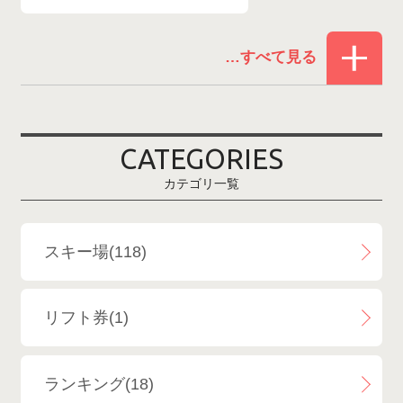
赤倉温泉スキー場
1
白馬コルチナスキー場
3
爺ガ岳スキー場
2
CATEGORIES
鹿島槍スキー場ファミリーパーク
2
カテゴリ一覧
斑尾高原スキー場
4
白馬さのさかスキー場
3
スキー場(118)
白馬八方尾根スキー場
4
リフト券(1)
エイブル白馬五竜＆Hakuba47
6
ランキング(18)