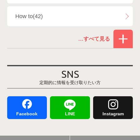
白馬乗鞍温泉スキー場
4
How to(42)
Snowboard Shop F.JANCK
15
お役立ち情報(61)
ウイングヒルズ白鳥リゾート
1
その他(21)
上越国際スキー場
1
戸狩温泉スキー場
2
SNS
定期的に情報を受け取りたい方
Hakuba47
1
つがいけマウンテンリゾート
5
舞子スノーリゾート
1
志賀高原
3
Facebook
LINE
Instagram
軽井沢プリンスホテルスキー場
1