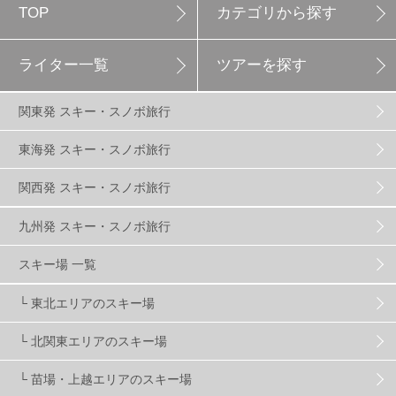
TOP
カテゴリから探す
白馬岩岳スノーフィールド
9
ライター一覧
ツアーを探す
エイブル白馬五竜
5
関東発 スキー・スノボ旅行
群馬みなかみほうだいぎスキー場
1
東海発 スキー・スノボ旅行
関西発 スキー・スノボ旅行
ハンターマウンテン塩原
2
九州発 スキー・スノボ旅行
グランスノー奥伊吹
1
川場スキー場
3
スキー場 一覧
└ 東北エリアのスキー場
関東
5
FUSO SKI & BOOTS TUNE
7
SAJ
4
└ 北関東エリアのスキー場
株式会社アルペン
4
北海道
1
札幌
1
└ 苗場・上越エリアのスキー場