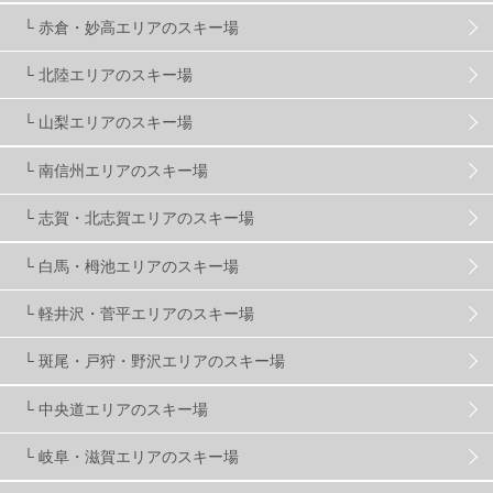
└ 赤倉・妙高エリアのスキー場
滋賀県
2
キャンペーン
5
全国旅行支援
1
└ 北陸エリアのスキー場
長野
16
朝発日帰り
8
初すべり
8
└ 山梨エリアのスキー場
└ 南信州エリアのスキー場
夏のアウトドア
2
ハイキング
1
入笠山
1
└ 志賀・北志賀エリアのスキー場
温泉
2
JRSKI
2
よませ温泉
3
└ 白馬・栂池エリアのスキー場
└ 軽井沢・菅平エリアのスキー場
X-JAM高井富士
3
北志賀小丸山
2
└ 斑尾・戸狩・野沢エリアのスキー場
ゴールデンウィーク
1
春スキー
3
栃木県
7
└ 中央道エリアのスキー場
└ 岐阜・滋賀エリアのスキー場
マイカー派
8
学生＆卒業旅行
5
JSBA
10