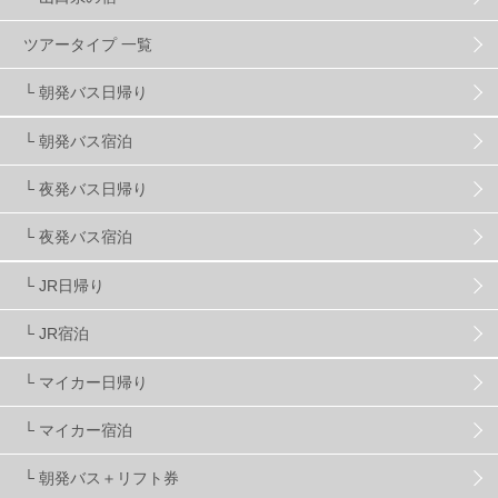
スノーボーダーおすすめ
90
ツアータイプ 一覧
スキーヤーおすすめ
42
パウダースノー
29
└ 朝発バス日帰り
└ 朝発バス宿泊
アクセス抜群
25
東京近郊
11
長野県
78
└ 夜発バス日帰り
新潟県
16
群馬県
17
山梨県
4
└ 夜発バス宿泊
└ JR日帰り
上信越
7
関越
5
白馬
51
志賀
4
└ JR宿泊
軽井沢
6
湯沢
4
舞子
4
水上
3
└ マイカー日帰り
└ マイカー宿泊
苗場
2
丸沼
5
たんばら
6
└ 朝発バス＋リフト券