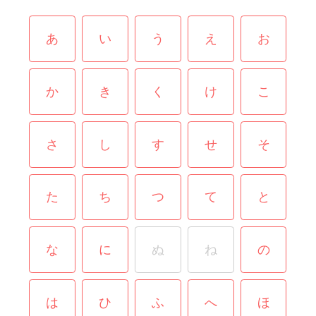
あ
い
う
え
お
か
き
く
け
こ
さ
し
す
せ
そ
た
ち
つ
て
と
な
に
ぬ
ね
の
は
ひ
ふ
へ
ほ