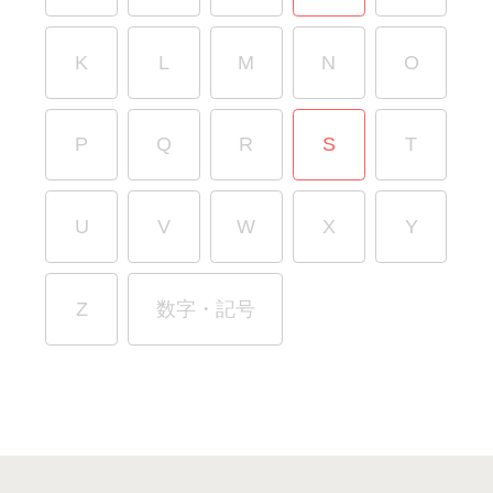
K
L
M
N
O
P
Q
R
S
T
U
V
W
X
Y
Z
数字・記号