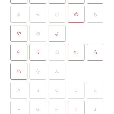
ま
み
む
め
も
や
ゆ
よ
ら
り
る
れ
ろ
わ
を
ん
A
B
C
D
E
F
G
H
I
J