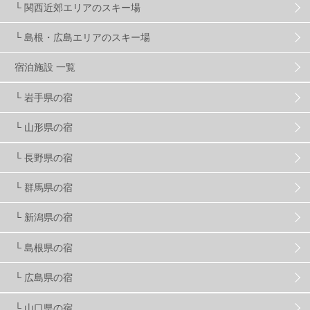
└ 関西近郊エリアのスキー場
└ 島根・広島エリアのスキー場
竜王スキーパーク
17
斑尾高原
6
宿泊施設 一覧
現地レポート
61
ショップ
29
ウエア
28
└ 岩手県の宿
└ 山形県の宿
プロから教わる
51
ビギナー・初心者
105
└ 長野県の宿
スノーボード ギア
31
└ 群馬県の宿
└ 新潟県の宿
スキー場・ゲレンデ情報
116
└ 島根県の宿
キッズ・ファミリー
31
日帰り
34
新幹線
8
└ 広島県の宿
└ 山口県の宿