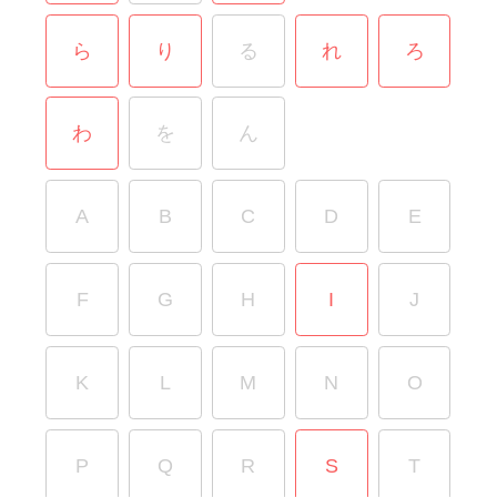
ら
り
る
れ
ろ
わ
を
ん
A
B
C
D
E
F
G
H
I
J
K
L
M
N
O
P
Q
R
S
T