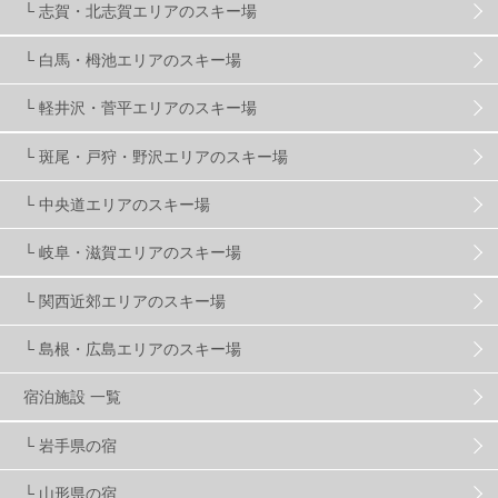
└ 志賀・北志賀エリアのスキー場
温泉
2
JRSKI
2
よませ温泉
3
└ 白馬・栂池エリアのスキー場
└ 軽井沢・菅平エリアのスキー場
X-JAM高井富士
3
北志賀小丸山
2
└ 斑尾・戸狩・野沢エリアのスキー場
ゴールデンウィーク
1
春スキー
3
栃木県
7
└ 中央道エリアのスキー場
└ 岐阜・滋賀エリアのスキー場
マイカー派
8
学生＆卒業旅行
5
JSBA
10
└ 関西近郊エリアのスキー場
└ 島根・広島エリアのスキー場
竜王スキーパーク
17
斑尾高原
6
宿泊施設 一覧
現地レポート
61
ショップ
29
ウエア
28
└ 岩手県の宿
└ 山形県の宿