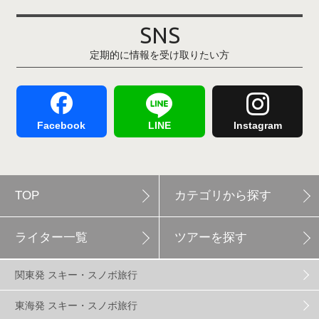
その他(21)
上越国際スキー場
1
戸狩温泉スキー場
2
SNS
定期的に情報を受け取りたい方
Hakuba47
1
つがいけマウンテンリゾート
5
舞子スノーリゾート
1
志賀高原
3
Facebook
LINE
Instagram
軽井沢プリンスホテルスキー場
1
TOP
カテゴリから探す
白馬岩岳スノーフィールド
9
ライター一覧
ツアーを探す
エイブル白馬五竜
5
関東発 スキー・スノボ旅行
群馬みなかみほうだいぎスキー場
1
東海発 スキー・スノボ旅行