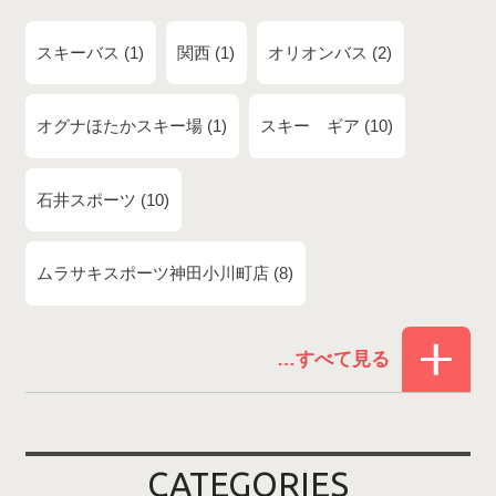
スキーバス
1
関西
1
オリオンバス
2
オグナほたかスキー場
1
スキー ギア
10
石井スポーツ
10
ムラサキスポーツ神田小川町店
8
赤倉温泉スキー場
1
白馬コルチナスキー場
3
爺ガ岳スキー場
2
CATEGORIES
鹿島槍スキー場ファミリーパーク
2