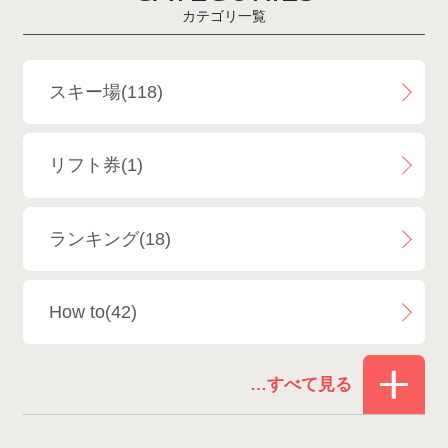
カテゴリ一覧
斑尾高原スキー場
4
白馬さのさかスキー場
3
スキー場(118)
白馬八方尾根スキー場
4
リフト券(1)
エイブル白馬五竜＆Hakuba47
6
ランキング(18)
白馬乗鞍温泉スキー場
4
How to(42)
Snowboard Shop F.JANCK
15
お役立ち情報(61)
ウイングヒルズ白鳥リゾート
1