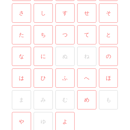
さ
し
す
せ
そ
た
ち
つ
て
と
な
に
ぬ
ね
の
は
ひ
ふ
へ
ほ
ま
み
む
め
も
や
ゆ
よ