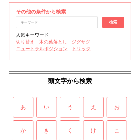
その他の条件から検索
検索
人気キーワード
切り替え
木の葉落とし
ジグザグ
ニュートラルポジション
トリック
頭文字から検索
あ
い
う
え
お
か
き
く
け
こ