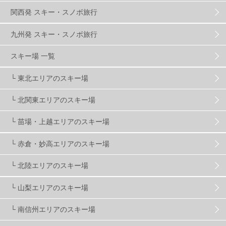
関西発 スキー・スノボ旅行
ハンターマウンテン塩原
2
九州発 スキー・スノボ旅行
グランスノー奥伊吹
1
川場スキー場
3
スキー場 一覧
└ 東北エリアのスキー場
関東
5
FUSO SKI & BOOTS TUNE
7
SAJ
4
└ 北関東エリアのスキー場
株式会社アルペン
4
北海道
1
札幌
1
└ 苗場・上越エリアのスキー場
└ 赤倉・妙高エリアのスキー場
滋賀県
2
キャンペーン
5
全国旅行支援
1
└ 北陸エリアのスキー場
長野
16
朝発日帰り
8
初すべり
8
└ 山梨エリアのスキー場
└ 南信州エリアのスキー場
夏のアウトドア
2
ハイキング
1
入笠山
1