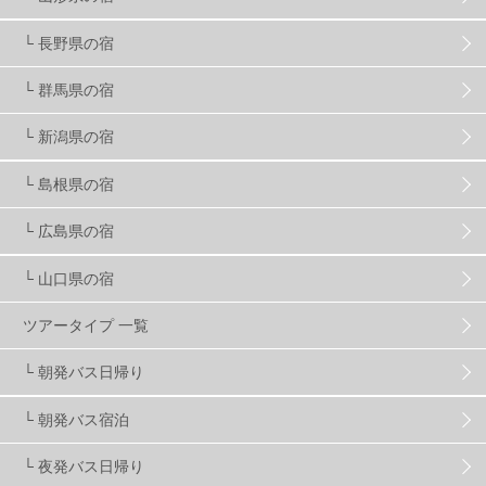
プロから教わる
51
ビギナー・初心者
105
└ 長野県の宿
スノーボード ギア
31
└ 群馬県の宿
└ 新潟県の宿
スキー場・ゲレンデ情報
116
└ 島根県の宿
キッズ・ファミリー
31
日帰り
34
新幹線
8
└ 広島県の宿
└ 山口県の宿
スノーボーダーおすすめ
90
ツアータイプ 一覧
スキーヤーおすすめ
42
パウダースノー
29
└ 朝発バス日帰り
└ 朝発バス宿泊
アクセス抜群
25
東京近郊
11
長野県
78
└ 夜発バス日帰り