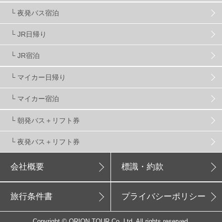
新潟県
16
群馬県
17
山梨県
4
└ 夜発バス宿泊
└ JR日帰り
上信越
7
関越
5
白馬
51
志賀
4
└ JR宿泊
軽井沢
6
湯沢
4
舞子
4
水上
3
└ マイカー日帰り
└ マイカー宿泊
苗場
2
丸沼
5
たんばら
6
└ 朝発バス＋リフト券
└ 夜発バス＋リフト券
会社概要
標識・約款
旅行条件書
プライバシーポリシー
Copyright © ORION TOUR Co.,Ltd. All rights reserved.