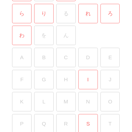
ら
り
る
れ
ろ
わ
を
ん
A
B
C
D
E
F
G
H
I
J
K
L
M
N
O
P
Q
R
S
T