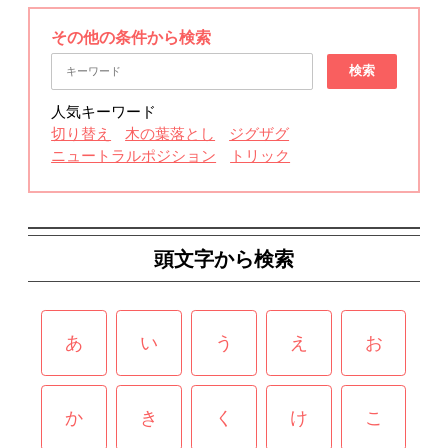
その他の条件から検索
検索
人気キーワード
切り替え
木の葉落とし
ジグザグ
ニュートラルポジション
トリック
頭文字から検索
あ
い
う
え
お
か
き
く
け
こ