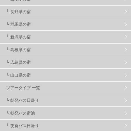
プロから教わる
51
ビギナー・初心者
105
└ 長野県の宿
スノーボード ギア
31
└ 群馬県の宿
└ 新潟県の宿
スキー場・ゲレンデ情報
116
└ 島根県の宿
キッズ・ファミリー
31
日帰り
34
新幹線
8
└ 広島県の宿
└ 山口県の宿
スノーボーダーおすすめ
90
ツアータイプ 一覧
スキーヤーおすすめ
42
パウダースノー
29
└ 朝発バス日帰り
└ 朝発バス宿泊
アクセス抜群
25
東京近郊
11
長野県
78
└ 夜発バス日帰り