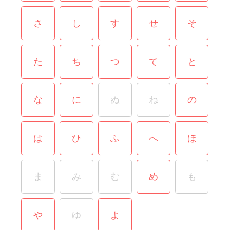
さ
し
す
せ
そ
た
ち
つ
て
と
な
に
ぬ
ね
の
は
ひ
ふ
へ
ほ
ま
み
む
め
も
や
ゆ
よ