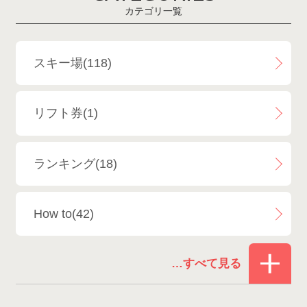
カテゴリ一覧
斑尾高原スキー場
4
白馬さのさかスキー場
3
スキー場(118)
白馬八方尾根スキー場
4
リフト券(1)
エイブル白馬五竜＆Hakuba47
6
ランキング(18)
白馬乗鞍温泉スキー場
4
How to(42)
Snowboard Shop F.JANCK
15
お役立ち情報(61)
ウイングヒルズ白鳥リゾート
1