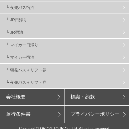
新潟県
16
群馬県
17
山梨県
4
└ 夜発バス宿泊
└ JR日帰り
上信越
7
関越
5
白馬
51
志賀
4
└ JR宿泊
軽井沢
6
湯沢
4
舞子
4
水上
3
└ マイカー日帰り
└ マイカー宿泊
苗場
2
丸沼
5
たんばら
6
└ 朝発バス＋リフト券
└ 夜発バス＋リフト券
会社概要
標識・約款
旅行条件書
プライバシーポリシー
Copyright © ORION TOUR Co.,Ltd. All rights reserved.