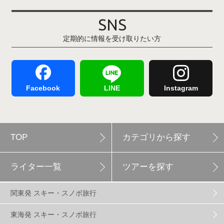
その他(21)
上越国際スキー場
1
戸狩温泉スキー場
2
SNS
定期的に情報を受け取りたい方
Hakuba47
1
つがいけマウンテンリゾート
5
舞子スノーリゾート
1
志賀高原
3
Facebook
LINE
Instagram
軽井沢プリンスホテルスキー場
1
TOP
カテゴリから探す
白馬岩岳スノーフィールド
9
ライター一覧
ツアーを探す
エイブル白馬五竜
5
関東発 スキー・スノボ旅行
群馬みなかみほうだいぎスキー場
1
東海発 スキー・スノボ旅行