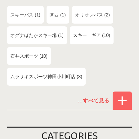
スキーバス
1
関西
1
オリオンバス
2
オグナほたかスキー場
1
スキー ギア
10
石井スポーツ
10
ムラサキスポーツ神田小川町店
8
赤倉温泉スキー場
1
白馬コルチナスキー場
3
爺ガ岳スキー場
2
CATEGORIES
鹿島槍スキー場ファミリーパーク
2