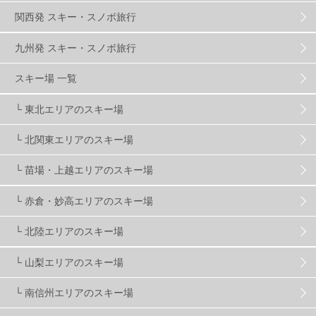
関西発 スキー・スノボ旅行
ハンターマウンテン塩原
2
九州発 スキー・スノボ旅行
グランスノー奥伊吹
1
川場スキー場
3
スキー場 一覧
└ 東北エリアのスキー場
関東
5
FUSO SKI & BOOTS TUNE
7
SAJ
4
└ 北関東エリアのスキー場
株式会社アルペン
4
北海道
1
札幌
1
└ 苗場・上越エリアのスキー場
└ 赤倉・妙高エリアのスキー場
滋賀県
2
キャンペーン
5
全国旅行支援
1
└ 北陸エリアのスキー場
長野
16
朝発日帰り
8
初すべり
8
└ 山梨エリアのスキー場
└ 南信州エリアのスキー場
夏のアウトドア
2
ハイキング
1
入笠山
1