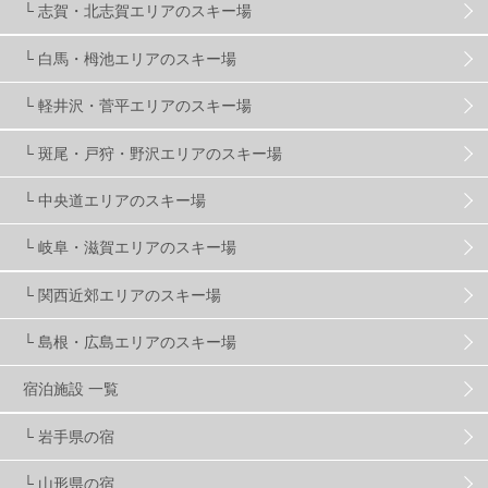
└ 志賀・北志賀エリアのスキー場
温泉
2
JRSKI
2
よませ温泉
3
└ 白馬・栂池エリアのスキー場
└ 軽井沢・菅平エリアのスキー場
X-JAM高井富士
3
北志賀小丸山
2
└ 斑尾・戸狩・野沢エリアのスキー場
ゴールデンウィーク
1
春スキー
3
栃木県
7
└ 中央道エリアのスキー場
└ 岐阜・滋賀エリアのスキー場
マイカー派
8
学生＆卒業旅行
5
JSBA
10
└ 関西近郊エリアのスキー場
└ 島根・広島エリアのスキー場
竜王スキーパーク
17
斑尾高原
6
宿泊施設 一覧
現地レポート
61
ショップ
29
ウエア
28
└ 岩手県の宿
└ 山形県の宿