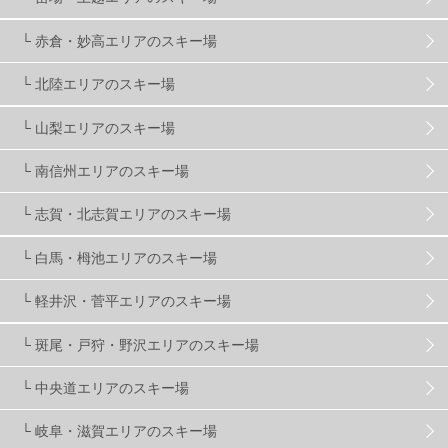
└ 赤倉・妙高エリアのスキー場
滋賀県
2
キャンペーン
5
全国旅行支援
1
└ 北陸エリアのスキー場
長野
16
朝発日帰り
8
初すべり
8
└ 山梨エリアのスキー場
└ 南信州エリアのスキー場
夏のアウトドア
2
ハイキング
1
入笠山
1
└ 志賀・北志賀エリアのスキー場
温泉
2
JRSKI
2
よませ温泉
3
└ 白馬・栂池エリアのスキー場
└ 軽井沢・菅平エリアのスキー場
X-JAM高井富士
3
北志賀小丸山
2
└ 斑尾・戸狩・野沢エリアのスキー場
ゴールデンウィーク
1
春スキー
3
栃木県
7
└ 中央道エリアのスキー場
└ 岐阜・滋賀エリアのスキー場