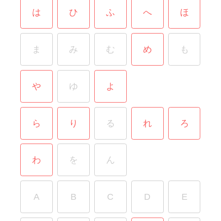
は
ひ
ふ
へ
ほ
ま
み
む
め
も
や
ゆ
よ
ら
り
る
れ
ろ
わ
を
ん
A
B
C
D
E