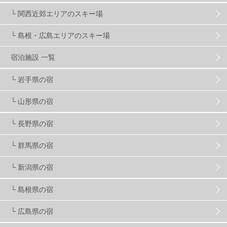
マイカー派
8
学生＆卒業旅行
5
JSBA
10
└ 関西近郊エリアのスキー場
└ 島根・広島エリアのスキー場
竜王スキーパーク
17
斑尾高原
6
宿泊施設 一覧
現地レポート
61
ショップ
29
ウエア
28
└ 岩手県の宿
└ 山形県の宿
プロから教わる
51
ビギナー・初心者
105
└ 長野県の宿
スノーボード ギア
31
└ 群馬県の宿
└ 新潟県の宿
スキー場・ゲレンデ情報
116
└ 島根県の宿
キッズ・ファミリー
31
日帰り
34
新幹線
8
└ 広島県の宿