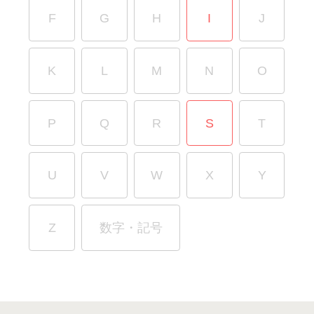
F
G
H
I
J
K
L
M
N
O
P
Q
R
S
T
U
V
W
X
Y
Z
数字・記号