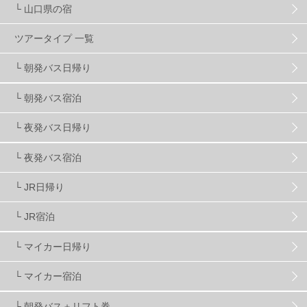
└ 山口県の宿
スノーボーダーおすすめ
90
ツアータイプ 一覧
スキーヤーおすすめ
42
パウダースノー
29
└ 朝発バス日帰り
└ 朝発バス宿泊
アクセス抜群
25
東京近郊
11
長野県
78
└ 夜発バス日帰り
新潟県
16
群馬県
17
山梨県
4
└ 夜発バス宿泊
└ JR日帰り
上信越
7
関越
5
白馬
51
志賀
4
└ JR宿泊
軽井沢
6
湯沢
4
舞子
4
水上
3
└ マイカー日帰り
└ マイカー宿泊
苗場
2
丸沼
5
たんばら
6
└ 朝発バス＋リフト券