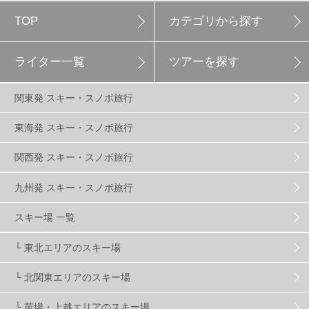
TOP
カテゴリから探す
白馬岩岳スノーフィールド
9
ライター一覧
ツアーを探す
エイブル白馬五竜
5
関東発 スキー・スノボ旅行
群馬みなかみほうだいぎスキー場
1
東海発 スキー・スノボ旅行
関西発 スキー・スノボ旅行
ハンターマウンテン塩原
2
九州発 スキー・スノボ旅行
グランスノー奥伊吹
1
川場スキー場
3
スキー場 一覧
└ 東北エリアのスキー場
関東
5
FUSO SKI & BOOTS TUNE
7
SAJ
4
└ 北関東エリアのスキー場
株式会社アルペン
4
北海道
1
札幌
1
└ 苗場・上越エリアのスキー場