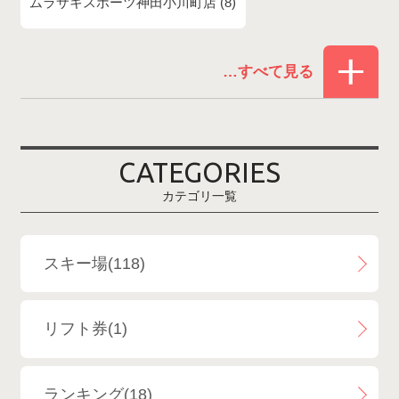
ムラサキスポーツ神田小川町店
8
赤倉温泉スキー場
1
白馬コルチナスキー場
3
爺ガ岳スキー場
2
CATEGORIES
鹿島槍スキー場ファミリーパーク
2
カテゴリ一覧
斑尾高原スキー場
4
白馬さのさかスキー場
3
スキー場(118)
白馬八方尾根スキー場
4
リフト券(1)
エイブル白馬五竜＆Hakuba47
6
ランキング(18)