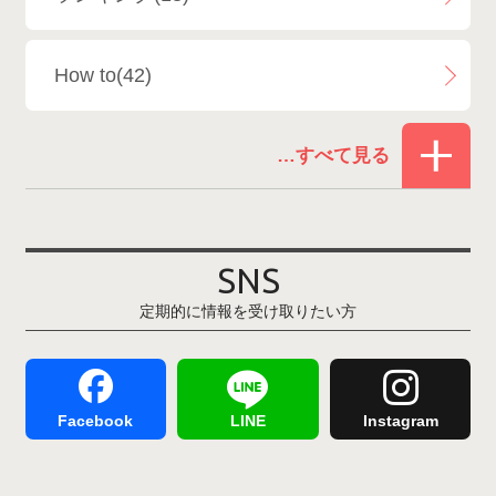
白馬乗鞍温泉スキー場
4
How to(42)
Snowboard Shop F.JANCK
15
お役立ち情報(61)
ウイングヒルズ白鳥リゾート
1
その他(21)
上越国際スキー場
1
戸狩温泉スキー場
2
SNS
定期的に情報を受け取りたい方
Hakuba47
1
つがいけマウンテンリゾート
5
舞子スノーリゾート
1
志賀高原
3
Facebook
LINE
Instagram
軽井沢プリンスホテルスキー場
1