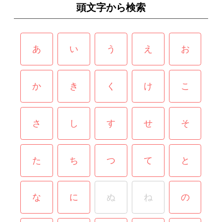
頭文字から検索
あ
い
う
え
お
か
き
く
け
こ
さ
し
す
せ
そ
た
ち
つ
て
と
な
に
ぬ
ね
の